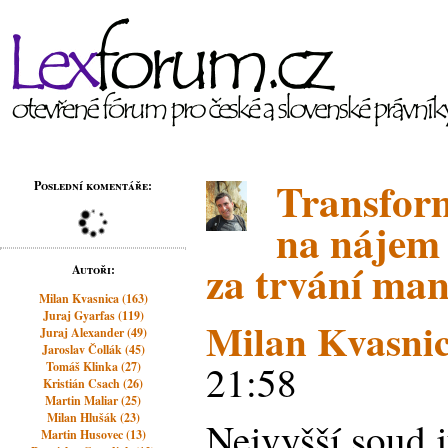
Transfor
Poslední komentáře:
na nájem 
za trvání man
Autoři:
Milan Kvasnica (163)
Juraj Gyarfas (119)
Milan Kvasni
Juraj Alexander (49)
Jaroslav Čollák (45)
21:58
Tomáš Klinka (27)
Kristián Csach (26)
Martin Maliar (25)
Milan Hlušák (23)
Nejvyšší soud j
Martin Husovec (13)