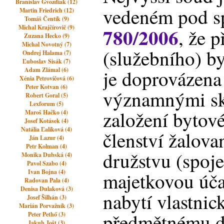
Branislav Gvozdiak (12)
vedeném pod sp
Martin Friedrich (12)
Tomáš Čentík (9)
Michal Krajčírovič (9)
780/2006
, že 
Zuzana Hecko (9)
Michal Novotný (7)
(služebního) by
Ondrej Halama (7)
Ľuboslav Sisák (7)
Adam Zlámal (6)
je doprovázena
Xénia Petrovičová (6)
Peter Kotvan (6)
významnými sk
Robert Goral (5)
Lexforum (5)
založení bytov
Maroš Hačko (4)
Josef Kotásek (4)
Natália Ľalíková (4)
členství žalov
Ján Lazur (4)
Petr Kolman (4)
družstvu (spoj
Monika Dubská (4)
Pavol Szabo (4)
Ivan Bojna (4)
majetkovou účas
Radovan Pala (4)
Denisa Dulaková (3)
nabytí vlastnic
Josef Šilhán (3)
Marián Porvažník (3)
předmětnému 
Peter Pethő (3)
Jakub Jošt (3)