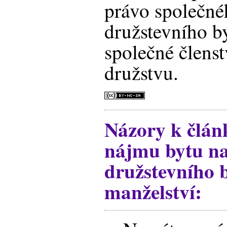
právo společn
družstevního b
společné člens
družstvu.
Názory k člá
nájmu bytu n
družstevního b
manželství: