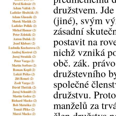
Pavol Kolesár (3)
družstvem. Jde 
Adam Valček (3)
Ladislav Hrabčák (3)
(jiné), svým v
Adam Glasnák (2)
Marek Maslák (2)
Ladislav Pollák (2)
zásadní skutečn
Michal Hamar (2)
Peter Zeleňák (2)
postavit na ro
Anton Dulak (2)
Jozef Kleberc (2)
nichž vzniká po
Ludmila Kucharova (2)
Andrej Kostroš (2)
Juraj Straňák (2)
obč. zák. práv
Peter Varga (2)
Martin Serfozo (2)
družstevního b
Roman Kopil (2)
Lukáš Peško (2)
Jiří Remeš (2)
společné člens
Zsolt Varga (2)
Dávid Tluščák (2)
družstvu. Proto
Juraj Schmidt (2)
Martin Gedra (2)
Richard Macko (2)
manželů za trv
Bob Matuška (2)
Tomáš Plško (2)
člen družstva 
Maroš Macko (2)