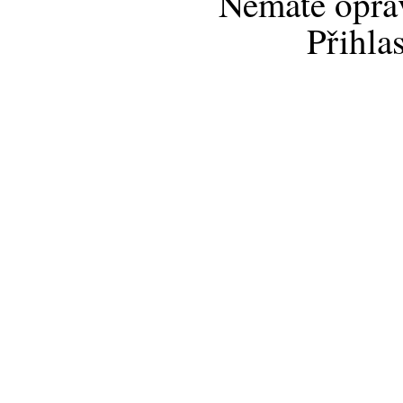
Nemáte opráv
Přihla