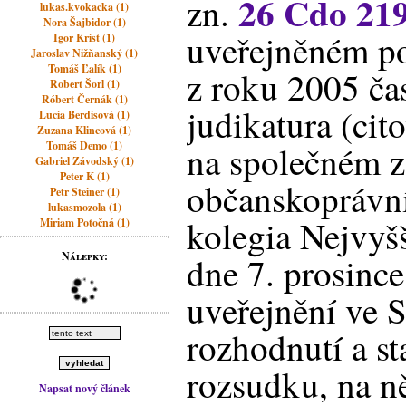
26 Cdo 21
zn.
lukas.kvokacka (1)
Nora Šajbidor (1)
uveřejněném pod
Igor Krist (1)
Jaroslav Nižňanský (1)
Tomáš Ľalík (1)
z roku 2005 ča
Robert Šorl (1)
Róbert Černák (1)
judikatura (cit
Lucia Berdisová (1)
Zuzana Klincová (1)
Tomáš Demo (1)
na společném z
Gabriel Závodský (1)
Peter K (1)
občanskoprávn
Petr Steiner (1)
lukasmozola (1)
kolegia Nejvy
Miriam Potočná (1)
Nálepky:
dne 7. prosinc
uveřejnění ve 
rozhodnutí a sta
rozsudku, na n
Napsat nový článek