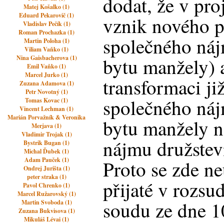
dodat, že v pro
Matej Košalko (1)
Eduard Pekarovič (1)
vznik nového p
Vladislav Pečík (1)
Roman Prochazka (1)
společného náj
Martin Poloha (1)
Viliam Vaňko (1)
Nina Gaisbacherova (1)
bytu manžely) a
Emil Vaňko (1)
Marcel Jurko (1)
transformaci ji
Zuzana Adamova (1)
Petr Novotný (1)
společného náj
Tomas Kovac (1)
Vincent Lechman (1)
Marián Porvažník & Veronika
bytu manžely n
Merjava (1)
Vladimir Trojak (1)
nájmu družstev
Bystrik Bugan (1)
Michal Ďubek (1)
Adam Pauček (1)
Proto se zde ne
Ondrej Jurišta (1)
peter straka (1)
přijaté v rozs
Pavol Chrenko (1)
Marcel Ružarovský (1)
soudu ze dne 1
Martin Svoboda (1)
Zuzana Bukvisova (1)
Mikuláš Lévai (1)