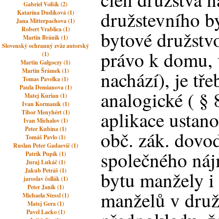
Gabriel Volšík (2)
družstevního b
Katarína Dudíková (1)
Jana Mitterpachova (1)
Robert Vrablica (1)
bytové družstvo
Martin Bránik (1)
Slovenský ochranný zväz autorský
právo k domu, 
(1)
Martin Galgoczy (1)
Martin Šrámek (1)
nachází), je tř
Tomas Pavelka (1)
Paula Demianova (1)
analogické ( § 
Matej Kurian (1)
Ivan Kormaník (1)
aplikace ustano
Tibor Menyhért (1)
Ivan Michalov (1)
Peter Kubina (1)
obč. zák. dovod
Tomáš Pavlo (1)
Ruslan Peter Gadaevič (1)
společného náj
Patrik Pupík (1)
Juraj Lukáč (1)
Jakub Petráš (1)
bytu manžely i 
jaroslav čollák (1)
Peter Janík (1)
manželů v druž
Michaela Stessl (1)
Matej Gera (1)
Pavel Lacko (1)