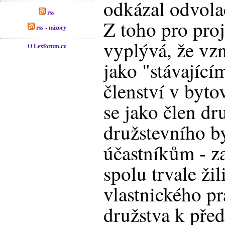
odkázal odvola
rss
Z toho pro pro
rss - názory
vyplývá, že vz
O Lexforum.cz
jako "stávající
členství v byto
se jako člen d
družstevního b
účastníkům - z
spolu trvale žil
vlastnického p
družstva k př