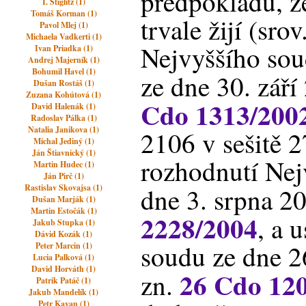
předpokladu, ž
I. Stiglitz (1)
Tomáš Korman (1)
trvale žijí (sro
Pavol Mlej (1)
Michaela Vadkerti (1)
Nejvyššího sou
Ivan Priadka (1)
Andrej Majerník (1)
Bohumil Havel (1)
ze dne 30. září
Dušan Rostáš (1)
Zuzana Kohútová (1)
Cdo 1313/200
David Halenák (1)
Radoslav Pálka (1)
Natalia Janikova (1)
2106 v sešitě 
Michal Jediný (1)
Ján Štiavnický (1)
rozhodnutí Nej
Martin Hudec (1)
Ján Pirč (1)
Rastislav Skovajsa (1)
dne 3. srpna 20
Dušan Marják (1)
Martin Estočák (1)
2228/2004
, a 
Jakub Stupka (1)
Dávid Kozák (1)
soudu ze dne 2
Peter Marcin (1)
Lucia Palková (1)
David Horváth (1)
26 Cdo 12
zn.
Patrik Patáč (1)
Jakub Mandelík (1)
Petr Kavan (1)