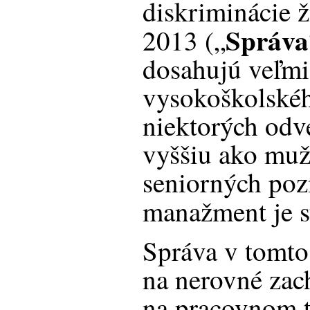
diskriminácie 
Správa
2013 („
dosahujú veľmi
vysokoškolskéh
niektorých odv
vyššiu ako muži
seniorných pozí
manažment je st
Správa v tomto
na nerovné zac
na pracovnom tr