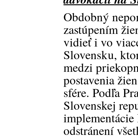
Obdobný nepo
zastúpením žie
vidieť i vo via
Slovensku, ktor
medzi priekopn
postavenia žien
sfére. Podľa Pr
Slovenskej repu
implementácie
odstránení vše