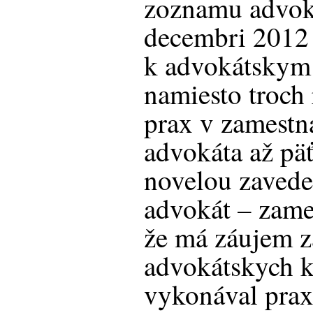
zoznamu advok
decembri 2012 
k advokátskym
namiesto troch
prax v zamest
advokáta až päť
novelou zavede
advokát – zames
že má záujem z
advokátskych k
vykonával prax 