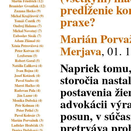
Martin Friedrich (12)
predĺženie ko
Branislav Gvozdiak (12)
Zuzana Hecko (9)
praxe?
Michal Krajčírovič (9)
Tomáš Čentík (9)
Ondrej Halama (7)
Michal Novotný (7)
Marián Porva
Ľuboslav Sisák (7)
Adam Zlámal (6)
Merjava
Xénia Petrovičová (6)
, 01. 
Peter Kotvan (6)
Lexforum (5)
Robert Goral (5)
Napriek tomu,
Natália Ľalíková (4)
Ivan Bojna (4)
storočia nastal
Josef Kotásek (4)
Pavol Szabo (4)
Maroš Hačko (4)
postavenia žie
Radovan Pala (4)
Ján Lazur (4)
advokácii výr
Monika Dubská (4)
Petr Kolman (4)
posun, v súčas
Peter Pethő (3)
Pavol Kolesár (3)
Marián Porvažník (3)
pretrváva pro
Ladislav Hrabčák (3)
Denisa Dulaková (3)