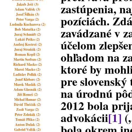
zastúpenia, n
Jakub Jošt (3)
Adam Valček (3)
Josef Šilhán (3)
pozíciách. Zdá
Peter Varga (2)
Ludmila Kucharova (2)
zavádzané v z
Bob Matuška (2)
Juraj Schmidt (2)
účelom zlepšen
Lukáš Peško (2)
Andrej Kostroš (2)
Juraj Straňák (2)
ohľadom na za
Roman Kopil (2)
Martin Serfozo (2)
ktoré by mohli
Richard Macko (2)
Maroš Macko (2)
Ladislav Pollák (2)
pre slovenský 
Jozef Kleberc (2)
Marek Maslák (2)
na úrodnú pôd
Adam Glasnák (2)
Jiří Remeš (2)
Michal Hamar (2)
2012 bola prij
Dávid Tluščák (2)
Zsolt Varga (2)
advokácii
[1]
(
Peter Zeleňák (2)
Tomáš Plško (2)
bola okrem in
Anton Dulak (2)
Gabriel Volšík (2)