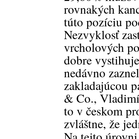
rovnakých kanc
túto pozíciu po
Nezvyklosť zas
vrcholových po
dobre vystihuj
nedávno zaznel
zakladajúcou p
& Co., Vladimí
to v českom pr
zvláštne, že je
Na tejto úrovni