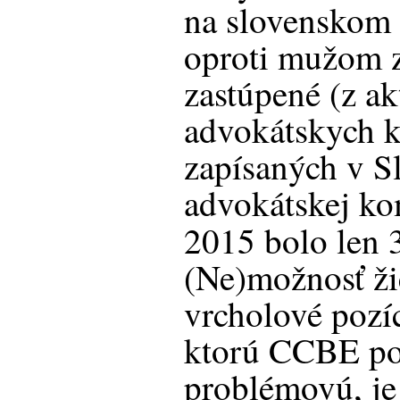
na slovenskom
oproti mužom 
zastúpené (z a
advokátskych k
zapísaných v S
advokátskej ko
2015 bolo len 
(Ne)možnosť ži
vrcholové pozíc
ktorú CCBE po
problémovú, je