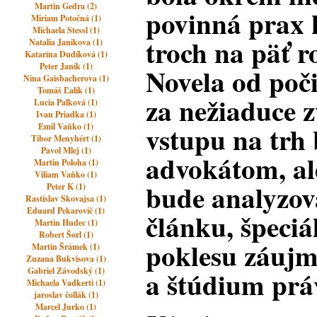
Martin Gedra (2)
povinná prax 
Miriam Potočná (1)
Michaela Stessl (1)
troch na päť r
Natalia Janikova (1)
Katarína Dudíková (1)
Peter Janík (1)
Novela od poč
Nina Gaisbacherova (1)
Tomáš Ľalík (1)
za nežiaduce z
Lucia Palková (1)
Ivan Priadka (1)
vstupu na trh
Emil Vaňko (1)
Tibor Menyhért (1)
Pavol Mlej (1)
advokátom, al
Martin Poloha (1)
Viliam Vaňko (1)
bude analyzov
Peter K (1)
Rastislav Skovajsa (1)
Eduard Pekarovič (1)
článku, špeciá
Martin Hudec (1)
Robert Šorl (1)
poklesu záujm
Martin Šrámek (1)
Zuzana Bukvisova (1)
a štúdium prá
Gabriel Závodský (1)
Michaela Vadkerti (1)
jaroslav čollák (1)
Marcel Jurko (1)