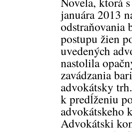
Novela, ktorá s
januára 2013 n
odstraňovania 
postupu žien p
uvedených advo
nastolila opačn
zavádzania bari
advokátsky trh
k predĺženiu p
advokátskeho k
Advokátski kon