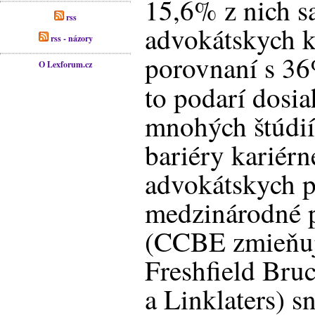
15,6% z nich s
rss
advokátskych k
rss - názory
porovnaní s 3
O Lexforum.cz
to podarí dosia
mnohých štúdií,
bariéry kariér
advokátskych p
medzinárodné p
(CCBE zmieňuj
Freshfield Bru
a Linklaters) s