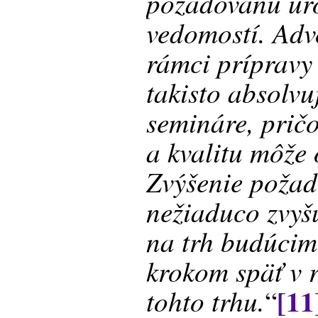
požadovanú úro
vedomostí. Adv
rámci prípravy
takisto absolvu
semináre, prič
a kvalitu môže
Zvýšenie požad
nežiaduco zvyš
na trh budúcim
krokom späť v r
[11
tohto trhu.
“