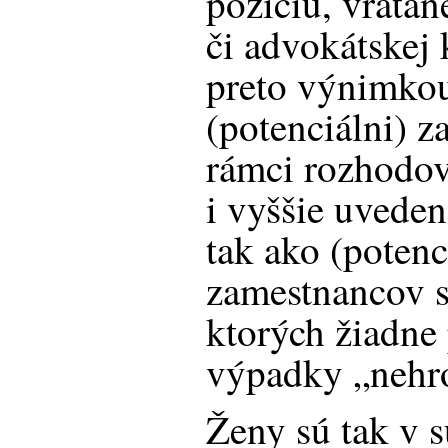
pozíciu, vrátan
či advokátskej 
preto výnimkou
(potenciálni) z
rámci rozhodov
i vyššie uveden
tak ako (potenc
zamestnancov 
ktorých žiadne
výpadky „nehro
Ženy sú tak v s