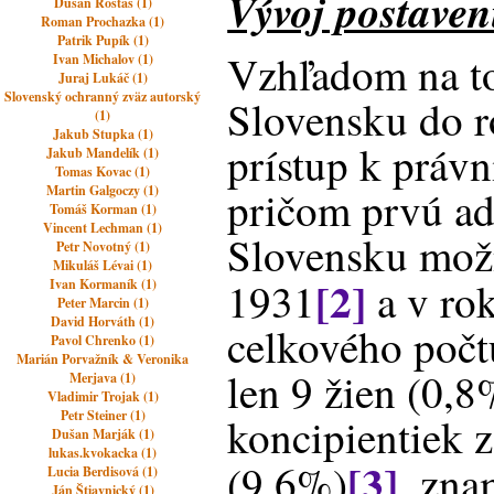
Vývoj postaven
Dušan Rostáš (1)
Roman Prochazka (1)
Patrik Pupík (1)
Vzhľadom na to
Ivan Michalov (1)
Juraj Lukáč (1)
Slovenský ochranný zväz autorský
Slovensku do r
(1)
Jakub Stupka (1)
prístup k práv
Jakub Mandelík (1)
Tomas Kovac (1)
Martin Galgoczy (1)
pričom prvú ad
Tomáš Korman (1)
Vincent Lechman (1)
Slovensku možn
Petr Novotný (1)
Mikuláš Lévai (1)
[2]
1931
a v ro
Ivan Kormaník (1)
Peter Marcin (1)
David Horváth (1)
celkového poč
Pavol Chrenko (1)
Marián Porvažník & Veronika
len 9 žien (0,8
Merjava (1)
Vladimir Trojak (1)
Petr Steiner (1)
koncipientiek 
Dušan Marják (1)
lukas.kvokacka (1)
[3]
(9,6%)
, zna
Lucia Berdisová (1)
Ján Štiavnický (1)