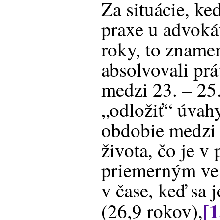
Za situácie, ke
praxe u advokát
roky, to znamen
absolvovali prá
medzi 23. – 25
„odložiť“ úvahy
obdobie medzi 
života, čo je v
priemerným ve
v čase, keď sa j
[1
(26,9 rokov),