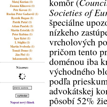
Counci
komôr (
Matej Kurian (1)
Zuzana Klincová (1)
Societies of E
Petr Kavan (1)
Ruslan Peter Gadaevič (1)
Bystrik Bugan (1)
špeciálne upoz
Patrik Patáč (1)
Adam Pauček (1)
nízkeho zastúp
Martin Estočák (1)
Peter Kubina (1)
vrcholových po
Igor Krist (1)
I. Stiglitz (1)
Martin Svoboda (1)
pričom tento p
Tomáš Demo (1)
Ján Pirč (1)
doménou iba kr
lukasmozola (1)
východného bl
Nálepky:
podľa prieskum
advokátskej ko
pôsobí 52% žie
Napsat nový článek