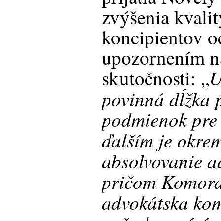
zvýšenia kvali
koncipientov o
upozornením n
U
skutočnosti: „
povinná dĺžka p
podmienok pre 
ďalším je okre
absolvovanie a
pričom Komora
advokátska kom