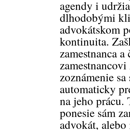
agendy i udrži
dlhodobými kli
advokátskom po
kontinuita. Za
zamestnanca a 
zamestnancovi 
zoznámenie sa 
automaticky pr
na jeho prácu.
ponesie sám za
advokát, alebo 