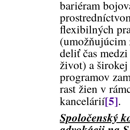
bariéram bojov
prostredníctvo
flexibilných p
(umožňujúcim ž
deliť čas medz
život) a široke
programov zam
rast žien v rám
[5]
kancelárií
.
Spoločenský ko
advokácii na 