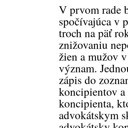
V prvom rade ba
spočívajúca v p
troch na päť ro
znižovaniu nep
žien a mužov v
význam. Jedno
zápis do zozn
koncipientov a
koncipienta, kt
advokátskym s
advokátsky kon