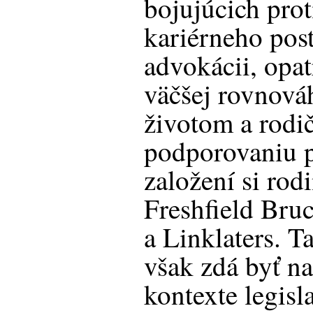
bojujúcich prot
kariérneho pos
advokácii, opa
väčšej rovnov
životom a rodi
podporovaniu p
založení si rod
Freshfield Bru
a Linklaters. T
však zdá byť n
kontexte legisl