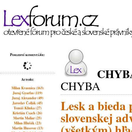
Poslední komentáře:
CHYB
Autoři:
CHYBA
Milan Kvasnica (163)
Juraj Gyarfas (119)
Juraj Alexander (49)
Lesk a bieda 
Jaroslav Čollák (45)
Tomáš Klinka (27)
slovenskej ad
Kristián Csach (26)
Martin Maliar (25)
Milan Hlušák (23)
(všetkým) hľa
Martin Husovec (13)