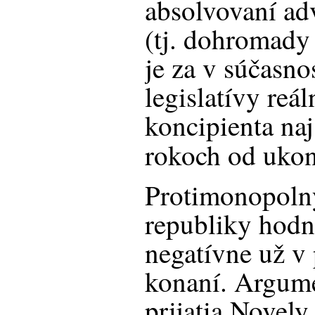
absolvovaní ad
(tj. dohromady
je za v súčasno
legislatívy reá
koncipienta na
rokoch od ukon
Protimonopolný
republiky hodn
negatívne už 
konaní. Argum
prijatia Novely