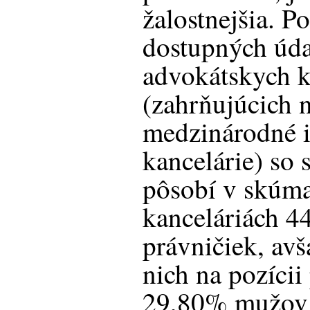
žalostnejšia. P
dostupných úda
advokátskych k
(zahrňujúcich n
medzinárodné i
kancelárie) so
pôsobí v skúm
kanceláriách 4
právničiek, av
nich na pozícii
29,80% mužov 