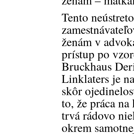
ženám – matká
Tento neústreto
zamestnávateľo
ženám v advok
prístup po vzor
Bruckhaus Der
Linklaters je n
skôr ojedinelos
to, že práca n
trvá rádovo ni
okrem samotnej