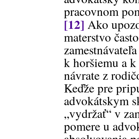
pracovnom pom
[12]
Ako upozo
materstvo často
zamestnávateľa
k horšiemu a 
návrate z rodi
Keďže pre prip
advokátskym s
„vydržať“ v z
pomere u advok
absolvovania po