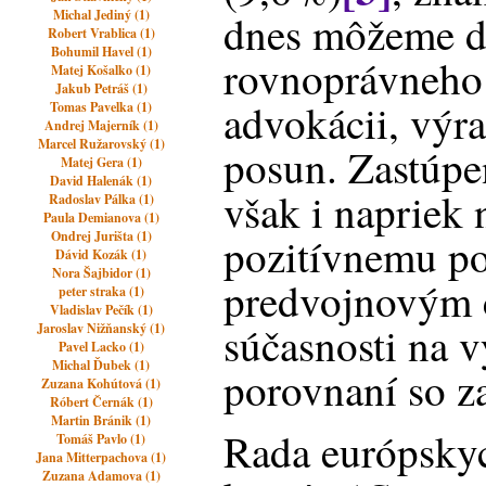
Michal Jediný (1)
dnes môžeme d
Robert Vrablica (1)
Bohumil Havel (1)
rovnoprávneho 
Matej Košalko (1)
Jakub Petráš (1)
advokácii, výr
Tomas Pavelka (1)
Andrej Majerník (1)
Marcel Ružarovský (1)
posun. Zastúpe
Matej Gera (1)
David Halenák (1)
však i napriek
Radoslav Pálka (1)
Paula Demianova (1)
Ondrej Jurišta (1)
pozitívnemu po
Dávid Kozák (1)
Nora Šajbidor (1)
predvojnovým č
peter straka (1)
Vladislav Pečík (1)
súčasnosti na 
Jaroslav Nižňanský (1)
Pavel Lacko (1)
Michal Ďubek (1)
porovnaní so z
Zuzana Kohútová (1)
Róbert Černák (1)
Martin Bránik (1)
Rada európsky
Tomáš Pavlo (1)
Jana Mitterpachova (1)
Zuzana Adamova (1)