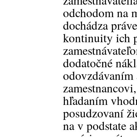
zamestnávatelia
odchodom na m
dochádza práve
kontinuity ich 
zamestnávateľo
dodatočné nákl
odovzdávaním 
zamestnancovi,
hľadaním vhodn
posudzovaní ži
na v podstate 