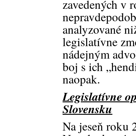
zavedených v 
nepravdepodob
analyzované ni
legislatívne 
nádejným advo
boj s ich „hen
naopak.
Legislatívne o
Slovensku
Na jeseň roku 2