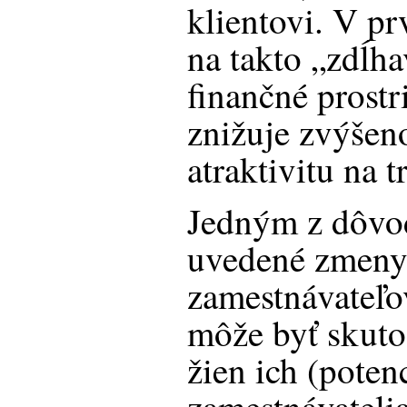
klientovi. V pr
na takto „zdĺha
finančné prost
znižuje zvýšen
atraktivitu na t
Jedným z dôvod
uvedené zmeny
zamestnávateľo
môže byť skuto
žien ich (poten