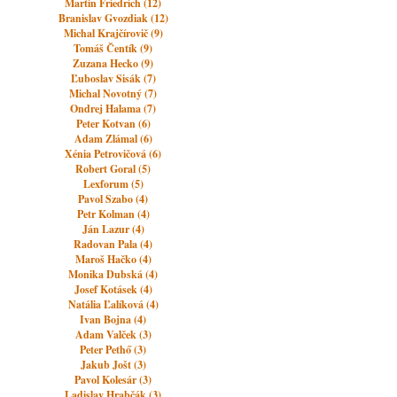
Martin Friedrich (12)
Branislav Gvozdiak (12)
Michal Krajčírovič (9)
Tomáš Čentík (9)
Zuzana Hecko (9)
Ľuboslav Sisák (7)
Michal Novotný (7)
Ondrej Halama (7)
Peter Kotvan (6)
Adam Zlámal (6)
Xénia Petrovičová (6)
Robert Goral (5)
Lexforum (5)
Pavol Szabo (4)
Petr Kolman (4)
Ján Lazur (4)
Radovan Pala (4)
Maroš Hačko (4)
Monika Dubská (4)
Josef Kotásek (4)
Natália Ľalíková (4)
Ivan Bojna (4)
Adam Valček (3)
Peter Pethő (3)
Jakub Jošt (3)
Pavol Kolesár (3)
Ladislav Hrabčák (3)