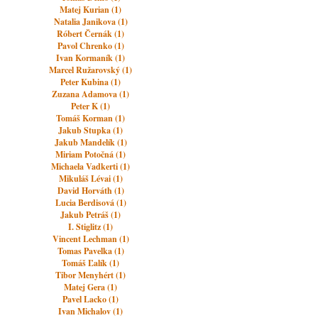
Matej Kurian (1)
Natalia Janikova (1)
Róbert Černák (1)
Pavol Chrenko (1)
Ivan Kormaník (1)
Marcel Ružarovský (1)
Peter Kubina (1)
Zuzana Adamova (1)
Peter K (1)
Tomáš Korman (1)
Jakub Stupka (1)
Jakub Mandelík (1)
Miriam Potočná (1)
Michaela Vadkerti (1)
Mikuláš Lévai (1)
David Horváth (1)
Lucia Berdisová (1)
Jakub Petráš (1)
I. Stiglitz (1)
Vincent Lechman (1)
Tomas Pavelka (1)
Tomáš Ľalík (1)
Tibor Menyhért (1)
Matej Gera (1)
Pavel Lacko (1)
Ivan Michalov (1)