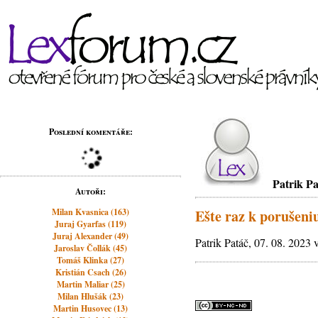
Poslední komentáře:
Patrik P
Autoři:
Milan Kvasnica (163)
Ešte raz k porušen
Juraj Gyarfas (119)
Juraj Alexander (49)
Patrik Patáč, 07. 08. 2023 
Jaroslav Čollák (45)
Tomáš Klinka (27)
Kristián Csach (26)
Martin Maliar (25)
Milan Hlušák (23)
Martin Husovec (13)