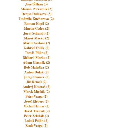
Josef Šilhán (3)
Marián Porvažník (3)
Denisa Dulaková (3)
Ludmila Kucharova (2)
Roman Kopil (2)
Martin Gedra (2)
Juraj Schmidt (2)
Maroš Macko (2)
Martin Serfozo (2)
Gabriel Volšík (2)
Tomáš Plško (2)
Richard Macko (2)
Adam Glasnák (2)
Bob Matuška (2)
Anton Dulak (2)
Juraj Straňák (2)
Jiří Remeš (2)
Andrej Kostroš (2)
Marek Maslák (2)
Peter Varga (2)
Jozef Kleberc (2)
Michal Hamar (2)
Dávid Tluščák (2)
Peter Zeleňák (2)
Lukáš Peško (2)
Zsolt Varga (2)