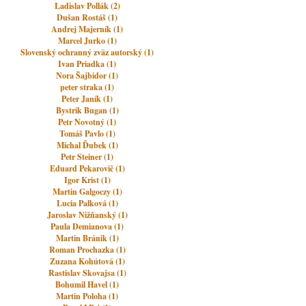
Ladislav Pollák (2)
Dušan Rostáš (1)
Andrej Majerník (1)
Marcel Jurko (1)
Slovenský ochranný zväz autorský (1)
Ivan Priadka (1)
Nora Šajbidor (1)
peter straka (1)
Peter Janík (1)
Bystrik Bugan (1)
Petr Novotný (1)
Tomáš Pavlo (1)
Michal Ďubek (1)
Petr Steiner (1)
Eduard Pekarovič (1)
Igor Krist (1)
Martin Galgoczy (1)
Lucia Palková (1)
Jaroslav Nižňanský (1)
Paula Demianova (1)
Martin Bránik (1)
Roman Prochazka (1)
Zuzana Kohútová (1)
Rastislav Skovajsa (1)
Bohumil Havel (1)
Martin Poloha (1)