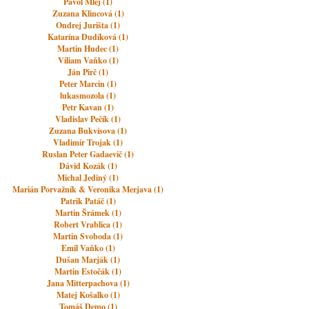
Pavol Mlej (1)
Zuzana Klincová (1)
Ondrej Jurišta (1)
Katarína Dudíková (1)
Martin Hudec (1)
Viliam Vaňko (1)
Ján Pirč (1)
Peter Marcin (1)
lukasmozola (1)
Petr Kavan (1)
Vladislav Pečík (1)
Zuzana Bukvisova (1)
Vladimir Trojak (1)
Ruslan Peter Gadaevič (1)
Dávid Kozák (1)
Michal Jediný (1)
Marián Porvažník & Veronika Merjava (1)
Patrik Patáč (1)
Martin Šrámek (1)
Robert Vrablica (1)
Martin Svoboda (1)
Emil Vaňko (1)
Dušan Marják (1)
Martin Estočák (1)
Jana Mitterpachova (1)
Matej Košalko (1)
Tomáš Demo (1)