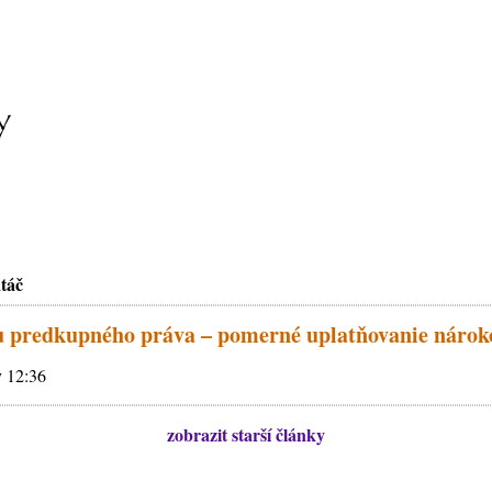
atáč
iu predkupného práva – pomerné uplatňovanie nárok
v 12:36
zobrazit starší články