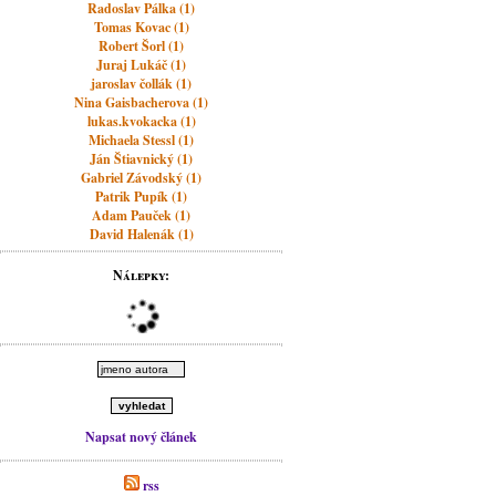
Radoslav Pálka (1)
Tomas Kovac (1)
Robert Šorl (1)
Juraj Lukáč (1)
jaroslav čollák (1)
Nina Gaisbacherova (1)
lukas.kvokacka (1)
Michaela Stessl (1)
Ján Štiavnický (1)
Gabriel Závodský (1)
Patrik Pupík (1)
Adam Pauček (1)
David Halenák (1)
Nálepky:
Napsat nový článek
rss