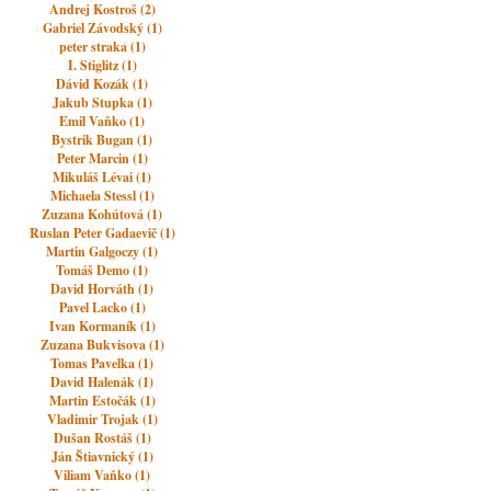
Andrej Kostroš (2)
Gabriel Závodský (1)
peter straka (1)
I. Stiglitz (1)
Dávid Kozák (1)
Jakub Stupka (1)
Emil Vaňko (1)
Bystrik Bugan (1)
Peter Marcin (1)
Mikuláš Lévai (1)
Michaela Stessl (1)
Zuzana Kohútová (1)
Ruslan Peter Gadaevič (1)
Martin Galgoczy (1)
Tomáš Demo (1)
David Horváth (1)
Pavel Lacko (1)
Ivan Kormaník (1)
Zuzana Bukvisova (1)
Tomas Pavelka (1)
David Halenák (1)
Martin Estočák (1)
Vladimir Trojak (1)
Dušan Rostáš (1)
Ján Štiavnický (1)
Viliam Vaňko (1)