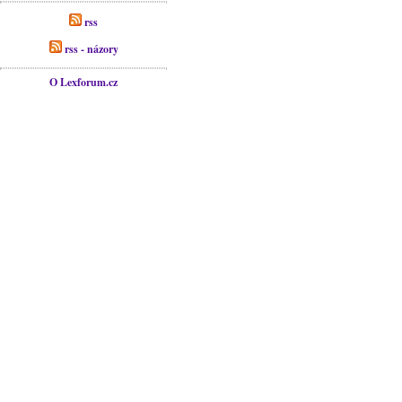
rss
rss - názory
O Lexforum.cz