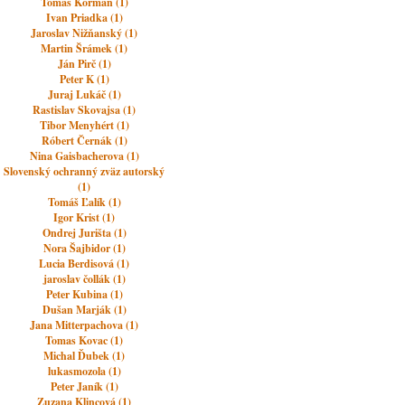
Tomáš Korman (1)
Ivan Priadka (1)
Jaroslav Nižňanský (1)
Martin Šrámek (1)
Ján Pirč (1)
Peter K (1)
Juraj Lukáč (1)
Rastislav Skovajsa (1)
Tibor Menyhért (1)
Róbert Černák (1)
Nina Gaisbacherova (1)
Slovenský ochranný zväz autorský
(1)
Tomáš Ľalík (1)
Igor Krist (1)
Ondrej Jurišta (1)
Nora Šajbidor (1)
Lucia Berdisová (1)
jaroslav čollák (1)
Peter Kubina (1)
Dušan Marják (1)
Jana Mitterpachova (1)
Tomas Kovac (1)
Michal Ďubek (1)
lukasmozola (1)
Peter Janík (1)
Zuzana Klincová (1)