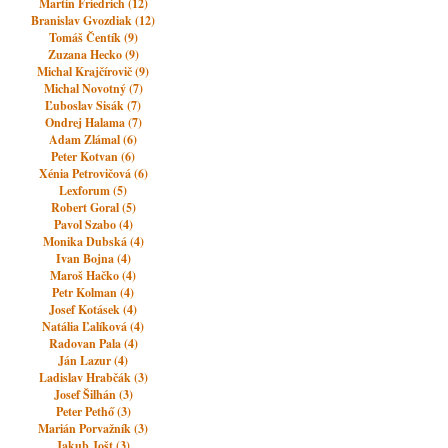
Martin Friedrich (12)
Branislav Gvozdiak (12)
Tomáš Čentík (9)
Zuzana Hecko (9)
Michal Krajčírovič (9)
Michal Novotný (7)
Ľuboslav Sisák (7)
Ondrej Halama (7)
Adam Zlámal (6)
Peter Kotvan (6)
Xénia Petrovičová (6)
Lexforum (5)
Robert Goral (5)
Pavol Szabo (4)
Monika Dubská (4)
Ivan Bojna (4)
Maroš Hačko (4)
Petr Kolman (4)
Josef Kotásek (4)
Natália Ľalíková (4)
Radovan Pala (4)
Ján Lazur (4)
Ladislav Hrabčák (3)
Josef Šilhán (3)
Peter Pethő (3)
Marián Porvažník (3)
Jakub Jošt (3)