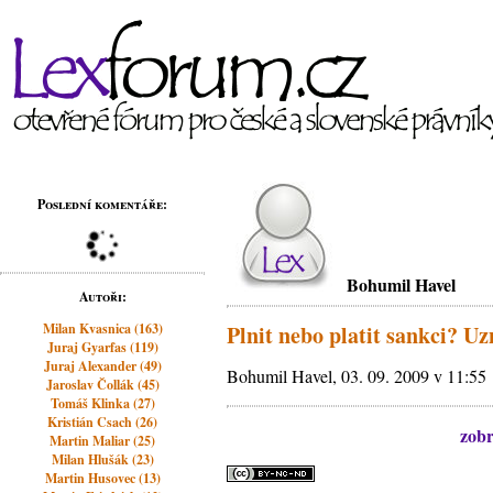
Poslední komentáře:
Bohumil Havel
Autoři:
Milan Kvasnica (163)
Plnit nebo platit sankci? U
Juraj Gyarfas (119)
Juraj Alexander (49)
Bohumil Havel, 03. 09. 2009 v 11:55
Jaroslav Čollák (45)
Tomáš Klinka (27)
Kristián Csach (26)
zobr
Martin Maliar (25)
Milan Hlušák (23)
Martin Husovec (13)