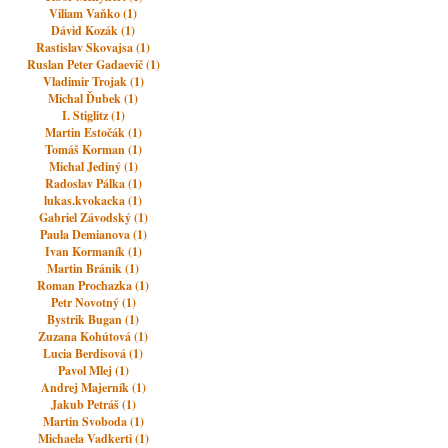
Viliam Vaňko (1)
Dávid Kozák (1)
Rastislav Skovajsa (1)
Ruslan Peter Gadaevič (1)
Vladimir Trojak (1)
Michal Ďubek (1)
I. Stiglitz (1)
Martin Estočák (1)
Tomáš Korman (1)
Michal Jediný (1)
Radoslav Pálka (1)
lukas.kvokacka (1)
Gabriel Závodský (1)
Paula Demianova (1)
Ivan Kormaník (1)
Martin Bránik (1)
Roman Prochazka (1)
Petr Novotný (1)
Bystrik Bugan (1)
Zuzana Kohútová (1)
Lucia Berdisová (1)
Pavol Mlej (1)
Andrej Majerník (1)
Jakub Petráš (1)
Martin Svoboda (1)
Michaela Vadkerti (1)