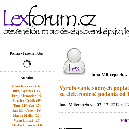
Poslední komentáře:
Jana Mitterpachov
Autoři:
Milan Kvasnica (163)
Vyrubovanie súdnych popla
Juraj Gyarfas (119)
za elektronické podania od 
Juraj Alexander (49)
Jaroslav Čollák (45)
Jana Mitterpachova, 02. 12. 2017 v 2
Tomáš Klinka (27)
Kristián Csach (26)
Martin Maliar (25)
zobr
Milan Hlušák (23)
Martin Husovec (13)