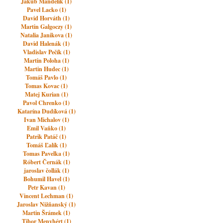
Jakub Mandelík (1)
Pavel Lacko (1)
David Horváth (1)
Martin Galgoczy (1)
Natalia Janikova (1)
David Halenák (1)
Vladislav Pečík (1)
Martin Poloha (1)
Martin Hudec (1)
Tomáš Pavlo (1)
Tomas Kovac (1)
Matej Kurian (1)
Pavol Chrenko (1)
Katarína Dudíková (1)
Ivan Michalov (1)
Emil Vaňko (1)
Patrik Patáč (1)
Tomáš Ľalík (1)
Tomas Pavelka (1)
Róbert Černák (1)
jaroslav čollák (1)
Bohumil Havel (1)
Petr Kavan (1)
Vincent Lechman (1)
Jaroslav Nižňanský (1)
Martin Šrámek (1)
Tibor Menyhért (1)