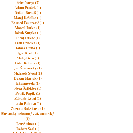
Peter Varga (2)
Adam Pauček (1)
Dušan Rostáš (1)
Matej Košalko (1)
Eduard Pekarovič (1)
Marcel Jurko (1)
Jakub Stupka (1)
Juraj Lukáč (1)
Ivan Priadka (1)
Tomáš Demo (1)
Igor Krist (1)
Matej Gera (1)
Peter Kubina (1)
Ján Štiavnický (1)
Michaela Stessl (1)
Dušan Marják (1)
lukasmozola (1)
Nora Šajbidor (1)
Patrik Pupík (1)
Mikuláš Lévai (1)
Lucia Palková (1)
Zuzana Bukvisova (1)
Slovenský ochranný zväz autorský
(1)
Petr Steiner (1)
Robert Šorl (1)