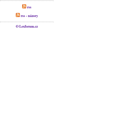
rss
rss - názory
O Lexforum.cz