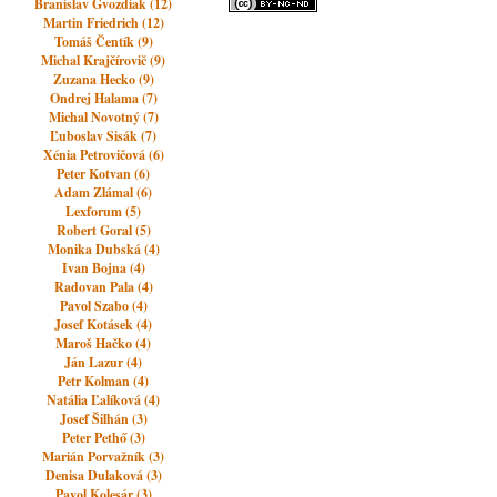
Branislav Gvozdiak (12)
Martin Friedrich (12)
Tomáš Čentík (9)
Michal Krajčírovič (9)
Zuzana Hecko (9)
Ondrej Halama (7)
Michal Novotný (7)
Ľuboslav Sisák (7)
Xénia Petrovičová (6)
Peter Kotvan (6)
Adam Zlámal (6)
Lexforum (5)
Robert Goral (5)
Monika Dubská (4)
Ivan Bojna (4)
Radovan Pala (4)
Pavol Szabo (4)
Josef Kotásek (4)
Maroš Hačko (4)
Ján Lazur (4)
Petr Kolman (4)
Natália Ľalíková (4)
Josef Šilhán (3)
Peter Pethő (3)
Marián Porvažník (3)
Denisa Dulaková (3)
Pavol Kolesár (3)