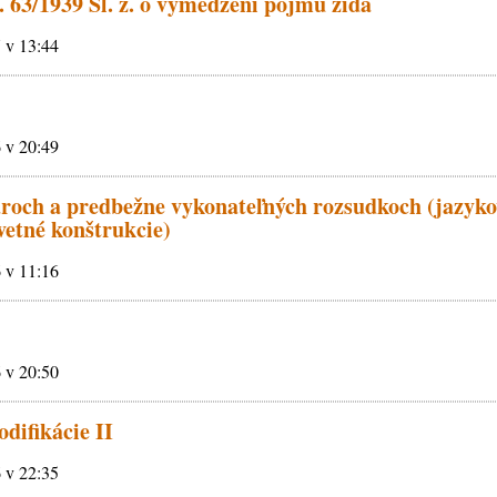
. 63/1939 Sl. z. o vymedzení pojmu žida
7 v 13:44
6 v 20:49
aroch a predbežne vykonateľných rozsudkoch (jazyko
vetné konštrukcie)
6 v 11:16
6 v 20:50
difikácie II
6 v 22:35