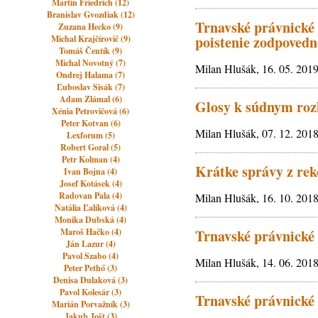
Martin Friedrich (12)
Branislav Gvozdiak (12)
Trnavské právnické
Zuzana Hecko (9)
poistenie zodpovedn
Michal Krajčírovič (9)
Tomáš Čentík (9)
Michal Novotný (7)
Milan Hlušák, 16. 05. 201
Ondrej Halama (7)
Ľuboslav Sisák (7)
Adam Zlámal (6)
Glosy k súdnym ro
Xénia Petrovičová (6)
Peter Kotvan (6)
Milan Hlušák, 07. 12. 201
Lexforum (5)
Robert Goral (5)
Petr Kolman (4)
Krátke správy z rek
Ivan Bojna (4)
Josef Kotásek (4)
Radovan Pala (4)
Milan Hlušák, 16. 10. 201
Natália Ľalíková (4)
Monika Dubská (4)
Maroš Hačko (4)
Trnavské právnické
Ján Lazur (4)
Pavol Szabo (4)
Milan Hlušák, 14. 06. 201
Peter Pethő (3)
Denisa Dulaková (3)
Pavol Kolesár (3)
Trnavské právnické
Marián Porvažník (3)
Jakub Jošt (3)