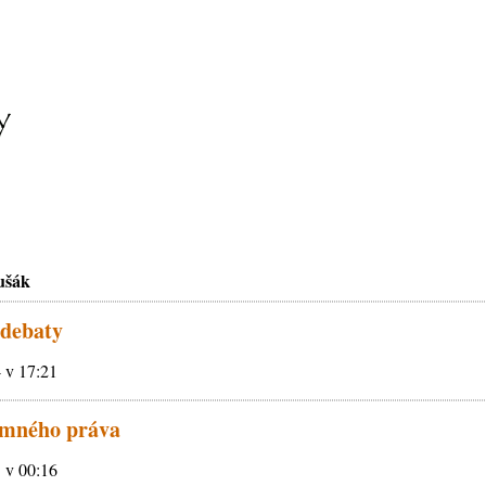
ušák
 debaty
4 v 17:21
omného práva
1 v 00:16