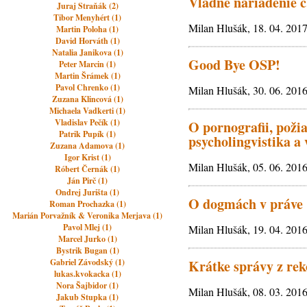
Vládne nariadenie č
Juraj Straňák (2)
Tibor Menyhért (1)
Milan Hlušák, 18. 04. 201
Martin Poloha (1)
David Horváth (1)
Natalia Janikova (1)
Good Bye OSP!
Peter Marcin (1)
Martin Šrámek (1)
Pavol Chrenko (1)
Milan Hlušák, 30. 06. 201
Zuzana Klincová (1)
Michaela Vadkerti (1)
Vladislav Pečík (1)
O pornografii, poži
Patrik Pupík (1)
psycholingvistika a 
Zuzana Adamova (1)
Igor Krist (1)
Milan Hlušák, 05. 06. 201
Róbert Černák (1)
Ján Pirč (1)
Ondrej Jurišta (1)
O dogmách v práve
Roman Prochazka (1)
Marián Porvažník & Veronika Merjava (1)
Pavol Mlej (1)
Milan Hlušák, 19. 04. 201
Marcel Jurko (1)
Bystrik Bugan (1)
Gabriel Závodský (1)
Krátke správy z reko
lukas.kvokacka (1)
Nora Šajbidor (1)
Milan Hlušák, 08. 03. 201
Jakub Stupka (1)