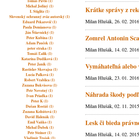
Tomáš Pavlo (1)
Michal Jediný (1)
Krátke správy z reko
I. Stiglitz (1)
Slovenský ochranný zväz autorský (1)
Milan Hlušák, 26. 02. 201
Eduard Pekarovič (1)
Paula Demianova (1)
Ján Štiavnický (1)
Zomrel Antonin Sca
Peter Kubina (1)
Adam Pauček (1)
peter straka (1)
Milan Hlušák, 14. 02. 201
Tomáš Ľalík (1)
Katarína Dudíková (1)
Peter Janík (1)
Vymáhateľná alebo 
Rastislav Skovajsa (1)
Lucia Palková (1)
Milan Hlušák, 23. 01. 201
Robert Vrablica (1)
Zuzana Bukvisova (1)
Petr Novotný (1)
Náhrada škody podľa
Ivan Priadka (1)
Peter K (1)
Milan Hlušák, 02. 11. 201
Dušan Rostáš (1)
Zuzana Kohútová (1)
David Halenák (1)
Lesk či bieda právn
Emil Vaňko (1)
Michal Ďubek (1)
Petr Steiner (1)
Milan Hlušák, 14. 02. 201
Vladimir Trojak (1)