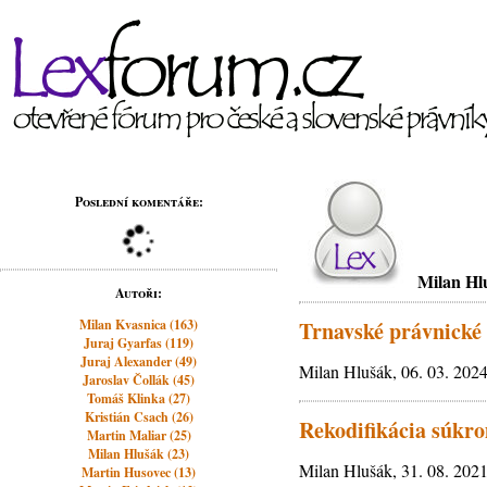
Poslední komentáře:
Milan Hl
Autoři:
Milan Kvasnica (163)
Trnavské právnické
Juraj Gyarfas (119)
Juraj Alexander (49)
Milan Hlušák, 06. 03. 202
Jaroslav Čollák (45)
Tomáš Klinka (27)
Kristián Csach (26)
Rekodifikácia súkr
Martin Maliar (25)
Milan Hlušák (23)
Milan Hlušák, 31. 08. 202
Martin Husovec (13)