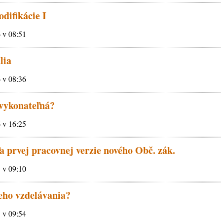
difikácie I
6 v 08:51
lia
6 v 08:36
vykonateľná?
6 v 16:25
 prvej pracovnej verzie nového Obč. zák.
5 v 09:10
eho vzdelávania?
5 v 09:54