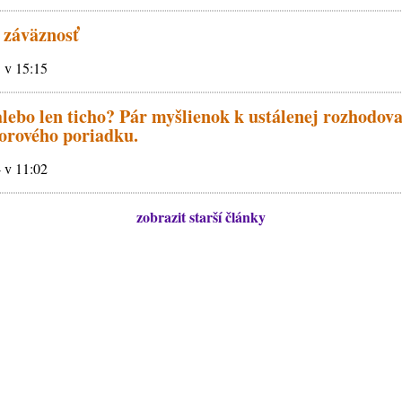
 záväznosť
5 v 15:15
lebo len ticho? Pár myšlienok k ustálenej rozhodova
orového poriadku.
4 v 11:02
zobrazit starší články