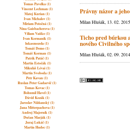
Tomas Pavelka (1)
Vincent Lechman (1)
Právny názor a jeho
Matej Kurian (1)
Ivan Michalov (1)
Milan Hlušák, 13. 02. 201
Miriam Potočná (1)
Nina Gaisbacherova (1)
Viliam Vaňko (1)
Ticho pred búrkou a
Ivan Kormaník (1)
nového Civilného sp
lukasmozola (1)
Tomáš Demo (1)
Tomáš Korman (1)
Milan Hlušák, 02. 09. 201
Patrik Patáč (1)
Martin Estočák (1)
Mikuláš Lévai (1)
Martin Svoboda (1)
Petr Kavan (1)
Ruslan Peter Gadaevič (1)
Tomas Kovac (1)
Bohumil Havel (1)
Dávid Kozák (1)
Jaroslav Nižňanský (1)
Jana Mitterpachova (1)
Andrej Majerník (1)
Dušan Marják (1)
Juraj Lukáč (1)
Martin Hudec (1)