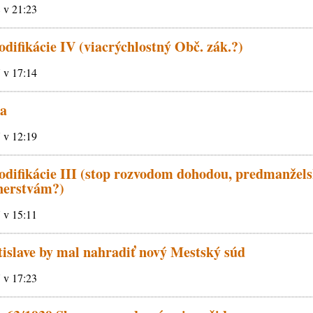
8 v 21:23
odifikácie IV (viacrýchlostný Obč. zák.?)
7 v 17:14
ia
7 v 12:19
kodifikácie III (stop rozvodom dohodou, predmanže
nerstvám?)
7 v 15:11
islave by mal nahradiť nový Mestský súd
7 v 17:23