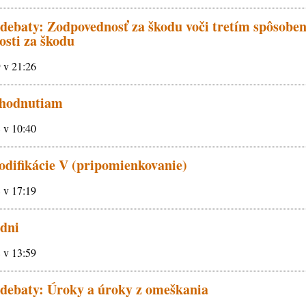
 debaty: Zodpovednosť za škodu voči tretím spôsob
osti za škodu
9 v 21:26
zhodnutiam
8 v 10:40
odifikácie V (pripomienkovanie)
8 v 17:19
 dni
8 v 13:59
 debaty: Úroky a úroky z omeškania