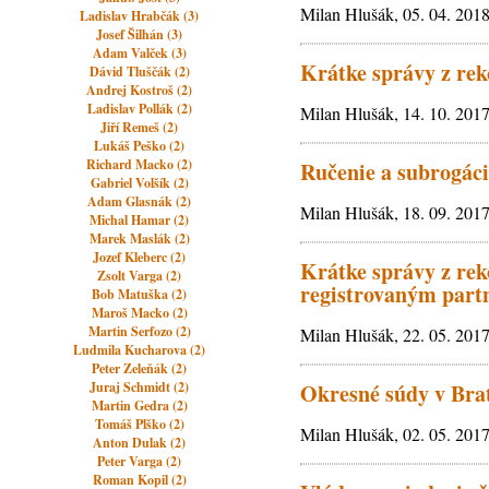
Milan Hlušák, 05. 04. 201
Ladislav Hrabčák (3)
Josef Šilhán (3)
Adam Valček (3)
Krátke správy z rek
Dávid Tluščák (2)
Andrej Kostroš (2)
Ladislav Pollák (2)
Milan Hlušák, 14. 10. 201
Jiří Remeš (2)
Lukáš Peško (2)
Richard Macko (2)
Ručenie a subrogác
Gabriel Volšík (2)
Adam Glasnák (2)
Milan Hlušák, 18. 09. 201
Michal Hamar (2)
Marek Maslák (2)
Jozef Kleberc (2)
Krátke správy z re
Zsolt Varga (2)
registrovaným part
Bob Matuška (2)
Maroš Macko (2)
Martin Serfozo (2)
Milan Hlušák, 22. 05. 201
Ludmila Kucharova (2)
Peter Zeleňák (2)
Juraj Schmidt (2)
Okresné súdy v Brat
Martin Gedra (2)
Tomáš Plško (2)
Milan Hlušák, 02. 05. 201
Anton Dulak (2)
Peter Varga (2)
Roman Kopil (2)