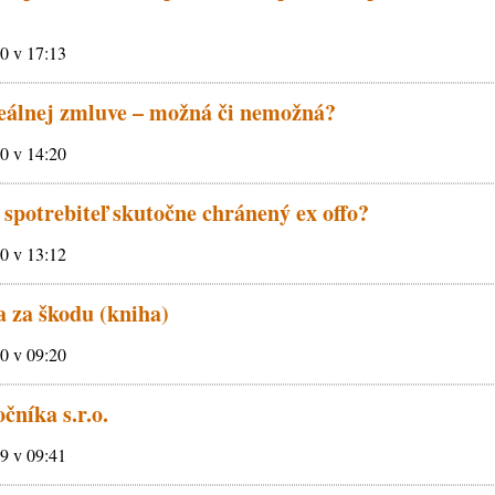
10 v 17:13
eálnej zmluve – možná či nemožná?
10 v 14:20
spotrebiteľ skutočne chránený ex offo?
10 v 13:12
 za škodu (kniha)
10 v 09:20
čníka s.r.o.
09 v 09:41