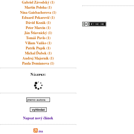
Gabriel Závodský (1)
Martin Poloha (1)
Nina Gaisbacherova (1)
Eduard Pekarovič (1)
Dávid Kozák (1)
Peter Marcin (1)
Ján Štiavnický (1)
Tomáš Pavlo (1)
Viliam Vaňko (1)
Patrik Pupík (1)
Michal Ďubek (1)
Andrej Majerník (1)
Paula Demianova (1)
Nálepky:
Napsat nový článek
rss