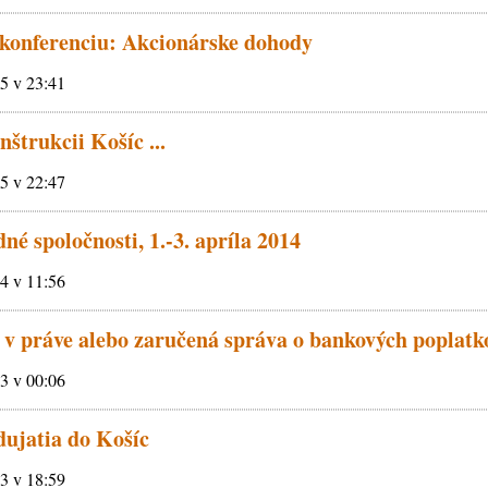
 konferenciu: Akcionárske dohody
15 v 23:41
nštrukcii Košíc ...
15 v 22:47
é spoločnosti, 1.-3. apríla 2014
14 v 11:56
v práve alebo zaručená správa o bankových poplatk
13 v 00:06
dujatia do Košíc
13 v 18:59