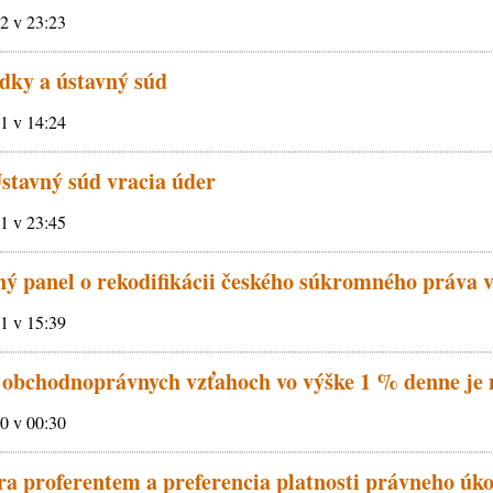
12 v 23:23
dky a ústavný súd
11 v 14:24
Ústavný súd vracia úder
11 v 23:45
ý panel o rekodifikácii českého súkromného práva 
11 v 15:39
 obchodnoprávnych vzťahoch vo výške 1 % denne je 
10 v 00:30
a proferentem a preferencia platnosti právneho úk