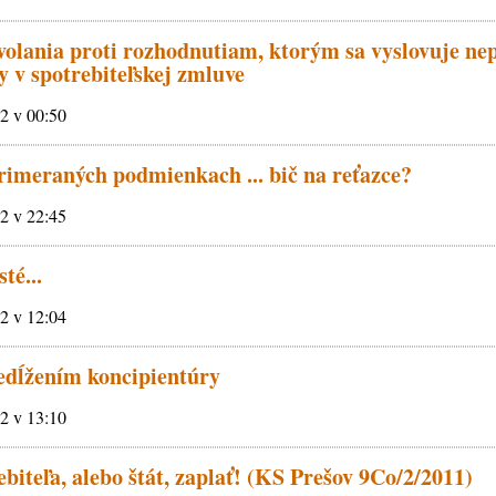
volania proti rozhodnutiam, ktorým sa vyslovuje nep
 v spotrebiteľskej zmluve
12 v 00:50
imeraných podmienkach ... bič na reťazce?
12 v 22:45
té...
12 v 12:04
edĺžením koncipientúry
12 v 13:10
biteľa, alebo štát, zaplať! (KS Prešov 9Co/2/2011)