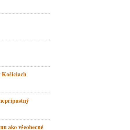
v Košiciach
neprípustný
onu ako všeobecné