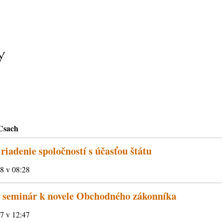
 Csach
riadenie spoločností s účasťou štátu
18 v 08:28
 seminár k novele Obchodného zákonníka
17 v 12:47