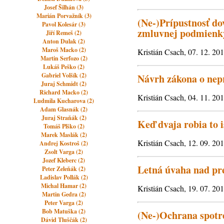
Josef Šilhán (3)
Marián Porvažník (3)
(Ne-)Prípustnosť do
Pavol Kolesár (3)
zmluvnej podmienky
Jiří Remeš (2)
Anton Dulak (2)
Maroš Macko (2)
Kristián Csach, 07. 12. 20
Martin Serfozo (2)
Lukáš Peško (2)
Gabriel Volšík (2)
Návrh zákona o nepr
Juraj Schmidt (2)
Richard Macko (2)
Kristián Csach, 04. 11. 20
Ludmila Kucharova (2)
Adam Glasnák (2)
Juraj Straňák (2)
Keď dvaja robia to is
Tomáš Plško (2)
Marek Maslák (2)
Kristián Csach, 12. 09. 20
Andrej Kostroš (2)
Zsolt Varga (2)
Jozef Kleberc (2)
Letná úvaha nad pr
Peter Zeleňák (2)
Ladislav Pollák (2)
Michal Hamar (2)
Kristián Csach, 19. 07. 20
Martin Gedra (2)
Peter Varga (2)
Bob Matuška (2)
(Ne-)Ochrana spotre
Dávid Tluščák (2)