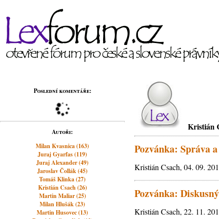
Poslední komentáře:
Kristián
Autoři:
Milan Kvasnica (163)
Pozvánka: Správa a 
Juraj Gyarfas (119)
Juraj Alexander (49)
Kristián Csach, 04. 09. 20
Jaroslav Čollák (45)
Tomáš Klinka (27)
Kristián Csach (26)
Pozvánka: Diskusný
Martin Maliar (25)
Milan Hlušák (23)
Kristián Csach, 22. 11. 20
Martin Husovec (13)