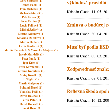
Nora Šajbidor (1)
výkladové pravidlá
Tomáš Ľalík (1)
Ivan Michalov (1)
Kristián Csach, 11. 05. 20
Michaela Stessl (1)
Petr Kavan (1)
Peter Kubina (1)
Zmluva o budúcej r
Lucia Palková (1)
Michal Jediný (1)
Kristián Csach, 30. 04. 20
Zuzana Adamova (1)
Katarína Dudíková (1)
Martin Hudec (1)
Musí byť podľa ESD 
Lucia Berdisová (1)
Marián Porvažník & Veronika Merjava (1)
Jakub Mandelík (1)
Kristián Csach, 03. 03. 20
Peter Janík (1)
Igor Krist (1)
Ivan Kormaník (1)
Zodpovednosť znalca
Zuzana Kohútová (1)
Matej Košalko (1)
Kristián Csach, 08. 01. 20
I. Stiglitz (1)
Martin Galgoczy (1)
Bohumil Havel (1)
Reflexná škoda spolo
Vladislav Pečík (1)
David Halenák (1)
Kristián Csach, 16. 12. 20
Patrik Patáč (1)
David Horváth (1)
Tomáš Demo (1)