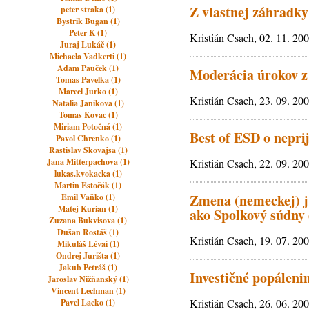
Z vlastnej záhradky
peter straka (1)
Bystrik Bugan (1)
Peter K (1)
Kristián Csach, 02. 11. 20
Juraj Lukáč (1)
Michaela Vadkerti (1)
Adam Pauček (1)
Moderácia úrokov z
Tomas Pavelka (1)
Marcel Jurko (1)
Kristián Csach, 23. 09. 20
Natalia Janikova (1)
Tomas Kovac (1)
Miriam Potočná (1)
Best of ESD o nepri
Pavol Chrenko (1)
Rastislav Skovajsa (1)
Jana Mitterpachova (1)
Kristián Csach, 22. 09. 20
lukas.kvokacka (1)
Martin Estočák (1)
Zmena (nemeckej) ju
Emil Vaňko (1)
Matej Kurian (1)
ako Spolkový súdny
Zuzana Bukvisova (1)
Dušan Rostáš (1)
Kristián Csach, 19. 07. 20
Mikuláš Lévai (1)
Ondrej Jurišta (1)
Jakub Petráš (1)
Investičné popálen
Jaroslav Nižňanský (1)
Vincent Lechman (1)
Kristián Csach, 26. 06. 20
Pavel Lacko (1)