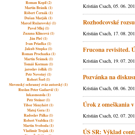
Roman Kopil (2)
Kristián Csach, 05. 06. 20
Martin Bránik (1)
Róbert Černák (1)
Dušan Marják (1)
Rozhodcovské rozsu
Marcel Ružarovský (1)
Pavol Mlej (1)
Kristián Csach, 17. 08. 20
Zuzana Klincová (1)
Ján Pirč (1)
Ivan Priadka (1)
Frucona revisited. 
Jakub Stupka (1)
Roman Prochazka (1)
Martin Šrámek (1)
Kristián Csach, 19. 07. 20
Tomáš Korman (1)
jaroslav čollák (1)
Petr Novotný (1)
Pozvánka na diskusn
Robert Šorl (1)
Slovenský ochranný zväz autorský (1)
Kristián Csach, 08. 06. 20
Ruslan Peter Gadaevič (1)
lukasmozola (1)
Petr Steiner (1)
Úrok z omeškania v
Tibor Menyhért (1)
Matej Gera (1)
Kristián Csach, 02. 07. 20
Radoslav Pálka (1)
Robert Vrablica (1)
Martin Svoboda (1)
ÚS SR: Výklad contr
Vladimir Trojak (1)