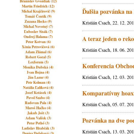
Branislav Gvozdiak (12)
Martin Friedrich (12)
Ďalšia pozvánka na
Michal Krajčírovič (9)
Tomáš Čentík (9)
Zuzana Hecko (9)
Kristián Csach, 22. 12. 20
Michal Novotný (7)
Ľuboslav Sisák (7)
Ondrej Halama (7)
A teraz jeden o reko
Peter Kotvan (6)
Xénia Petrovičová (6)
Kristián Csach, 18. 06. 20
Adam Zlámal (6)
Robert Goral (5)
Lexforum (5)
Konferencia Obchodn
Monika Dubská (4)
Ivan Bojna (4)
Kristián Csach, 12. 03. 20
Ján Lazur (4)
Petr Kolman (4)
Natália Ľalíková (4)
Komparatívny hoax 
Josef Kotásek (4)
Pavol Szabo (4)
Radovan Pala (4)
Kristián Csach, 05. 07. 20
Maroš Hačko (4)
Jakub Jošt (3)
Adam Valček (3)
Pozvánka na dve po
Peter Pethő (3)
Ladislav Hrabčák (3)
Kristián Csach, 13. 03. 20
Denisa Dulaková (3)