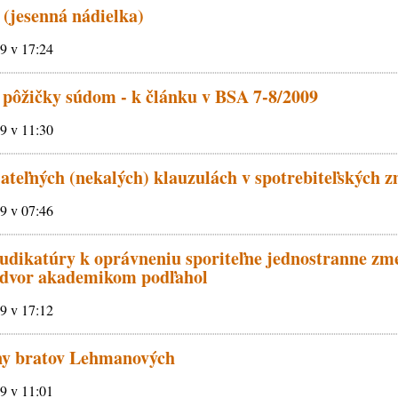
 (jesenná nádielka)
09 v 17:24
 pôžičky súdom - k článku v BSA 7-8/2009
09 v 11:30
jateľných (nekalých) klauzulách v spotrebiteľských 
09 v 07:46
dikatúry k oprávneniu sporiteľne jednostranne zme
 dvor akademikom podľahol
09 v 17:12
iny bratov Lehmanových
09 v 11:01