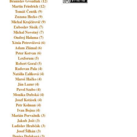
Branislav Gvozdiak (12)
Martin Friedrich (12)
Tomáš Čentík (9)
Zuzana Hecko (9)
Michal Krajčírovič (9)
Ľuboslav Sisák (7)
Michal Novotný (7)
Ondrej Halama (7)
Xénia Petrovičová (6)
Adam Zlámal (6)
Peter Kotvan (6)
Lexforum (5)
Robert Goral (5)
Radovan Pala (4)
Natália Ľalíková (4)
Maroš Hačko (4)
Ján Lazur (4)
Pavol Szabo (4)
Monika Dubská (4)
Josef Kotásek (4)
Petr Kolman (4)
Ivan Bojna (4)
Marián Porvažník (3)
Jakub Jošt (3)
Ladislav Hrabčák (3)
Josef Šilhán (3)
Denisa Dulaková (3)