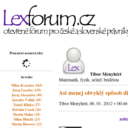
Poslední komentáře:
Tibor Menyhért
Autoři:
Matematik, fyzik, učiteľ, bridžista
Milan Kvasnica (163)
Juraj Gyarfas (119)
Asi menej obvyklý spôsob d
Juraj Alexander (49)
Jaroslav Čollák (45)
Tibor Menyhért, 06. 01. 2012 v 00:46
Tomáš Klinka (27)
Kristián Csach (26)
Martin Maliar (25)
zobr
Milan Hlušák (23)
Martin Husovec (13)