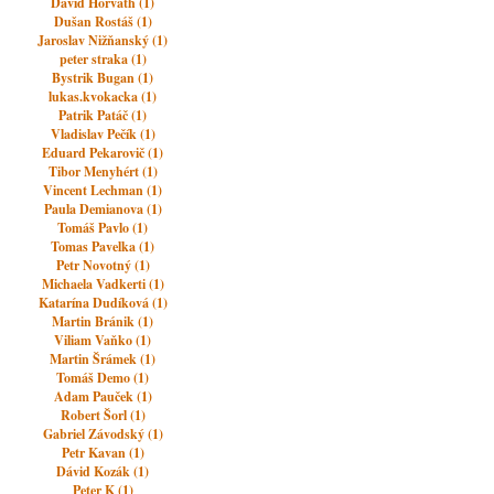
David Horváth (1)
Dušan Rostáš (1)
Jaroslav Nižňanský (1)
peter straka (1)
Bystrik Bugan (1)
lukas.kvokacka (1)
Patrik Patáč (1)
Vladislav Pečík (1)
Eduard Pekarovič (1)
Tibor Menyhért (1)
Vincent Lechman (1)
Paula Demianova (1)
Tomáš Pavlo (1)
Tomas Pavelka (1)
Petr Novotný (1)
Michaela Vadkerti (1)
Katarína Dudíková (1)
Martin Bránik (1)
Viliam Vaňko (1)
Martin Šrámek (1)
Tomáš Demo (1)
Adam Pauček (1)
Robert Šorl (1)
Gabriel Závodský (1)
Petr Kavan (1)
Dávid Kozák (1)
Peter K (1)