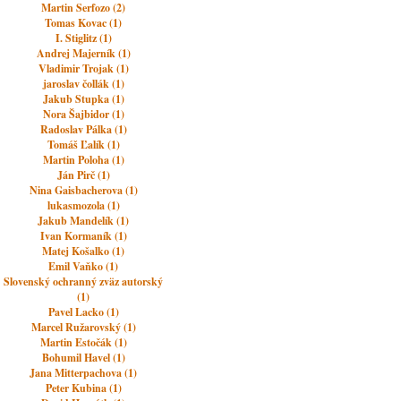
Martin Serfozo (2)
Tomas Kovac (1)
I. Stiglitz (1)
Andrej Majerník (1)
Vladimir Trojak (1)
jaroslav čollák (1)
Jakub Stupka (1)
Nora Šajbidor (1)
Radoslav Pálka (1)
Tomáš Ľalík (1)
Martin Poloha (1)
Ján Pirč (1)
Nina Gaisbacherova (1)
lukasmozola (1)
Jakub Mandelík (1)
Ivan Kormaník (1)
Matej Košalko (1)
Emil Vaňko (1)
Slovenský ochranný zväz autorský
(1)
Pavel Lacko (1)
Marcel Ružarovský (1)
Martin Estočák (1)
Bohumil Havel (1)
Jana Mitterpachova (1)
Peter Kubina (1)