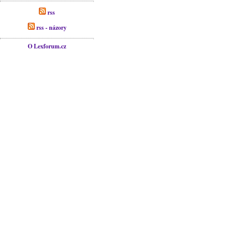
rss
rss - názory
O Lexforum.cz