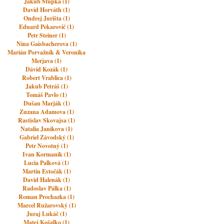
Jakub Stupka (1)
David Horváth (1)
Ondrej Jurišta (1)
Eduard Pekarovič (1)
Petr Steiner (1)
Nina Gaisbacherova (1)
Marián Porvažník & Veronika
Merjava (1)
Dávid Kozák (1)
Robert Vrablica (1)
Jakub Petráš (1)
Tomáš Pavlo (1)
Dušan Marják (1)
Zuzana Adamova (1)
Rastislav Skovajsa (1)
Natalia Janikova (1)
Gabriel Závodský (1)
Petr Novotný (1)
Ivan Kormaník (1)
Lucia Palková (1)
Martin Estočák (1)
David Halenák (1)
Radoslav Pálka (1)
Roman Prochazka (1)
Marcel Ružarovský (1)
Juraj Lukáč (1)
Matej Košalko (1)