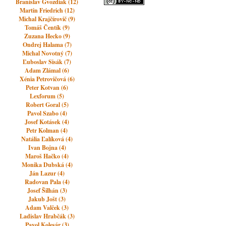
Branislav Gvozdiak (12)
Martin Friedrich (12)
Michal Krajčírovič (9)
Tomáš Čentík (9)
Zuzana Hecko (9)
Ondrej Halama (7)
Michal Novotný (7)
Ľuboslav Sisák (7)
Adam Zlámal (6)
Xénia Petrovičová (6)
Peter Kotvan (6)
Lexforum (5)
Robert Goral (5)
Pavol Szabo (4)
Josef Kotásek (4)
Petr Kolman (4)
Natália Ľalíková (4)
Ivan Bojna (4)
Maroš Hačko (4)
Monika Dubská (4)
Ján Lazur (4)
Radovan Pala (4)
Josef Šilhán (3)
Jakub Jošt (3)
Adam Valček (3)
Ladislav Hrabčák (3)
Pavol Kolesár (3)