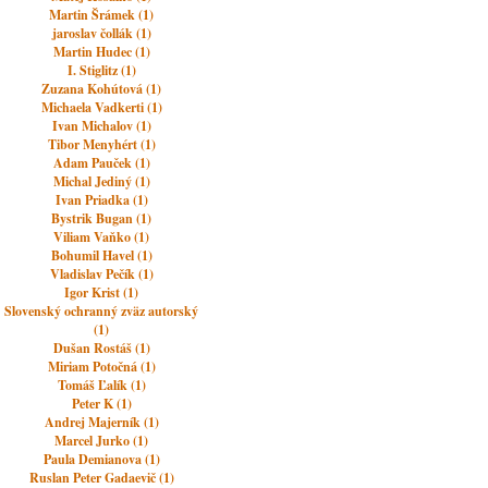
Martin Šrámek (1)
jaroslav čollák (1)
Martin Hudec (1)
I. Stiglitz (1)
Zuzana Kohútová (1)
Michaela Vadkerti (1)
Ivan Michalov (1)
Tibor Menyhért (1)
Adam Pauček (1)
Michal Jediný (1)
Ivan Priadka (1)
Bystrik Bugan (1)
Viliam Vaňko (1)
Bohumil Havel (1)
Vladislav Pečík (1)
Igor Krist (1)
Slovenský ochranný zväz autorský
(1)
Dušan Rostáš (1)
Miriam Potočná (1)
Tomáš Ľalík (1)
Peter K (1)
Andrej Majerník (1)
Marcel Jurko (1)
Paula Demianova (1)
Ruslan Peter Gadaevič (1)