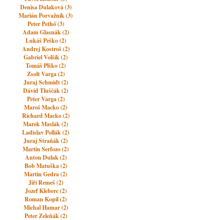
Denisa Dulaková (3)
Marián Porvažník (3)
Peter Pethő (3)
Adam Glasnák (2)
Lukáš Peško (2)
Andrej Kostroš (2)
Gabriel Volšík (2)
Tomáš Plško (2)
Zsolt Varga (2)
Juraj Schmidt (2)
Dávid Tluščák (2)
Peter Varga (2)
Maroš Macko (2)
Richard Macko (2)
Marek Maslák (2)
Ladislav Pollák (2)
Juraj Straňák (2)
Martin Serfozo (2)
Anton Dulak (2)
Bob Matuška (2)
Martin Gedra (2)
Jiří Remeš (2)
Jozef Kleberc (2)
Roman Kopil (2)
Michal Hamar (2)
Peter Zeleňák (2)