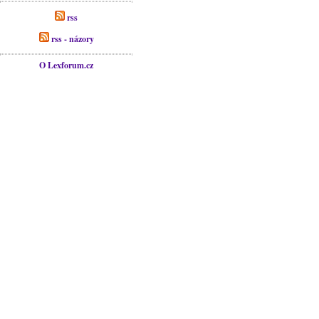
rss
rss - názory
O Lexforum.cz