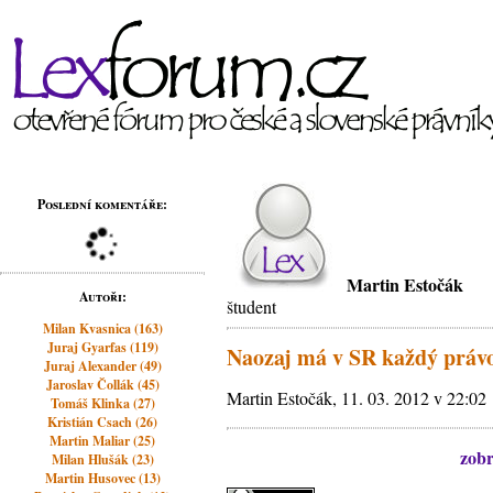
Poslední komentáře:
Martin Estočák
Autoři:
študent
Milan Kvasnica (163)
Juraj Gyarfas (119)
Naozaj má v SR každý právo
Juraj Alexander (49)
Jaroslav Čollák (45)
Martin Estočák, 11. 03. 2012 v 22:02
Tomáš Klinka (27)
Kristián Csach (26)
Martin Maliar (25)
zobr
Milan Hlušák (23)
Martin Husovec (13)