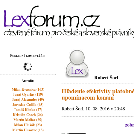
Poslední komentáře:
Robert Šorl
Autoři:
Milan Kvasnica (163)
Hľadenie efektivity platobn
Juraj Gyarfas (119)
upomínacom konaní
Juraj Alexander (49)
Jaroslav Čollák (45)
Robert Šorl, 10. 08. 2016 v 20:48
Tomáš Klinka (27)
Kristián Csach (26)
Martin Maliar (25)
zobr
Milan Hlušák (23)
Martin Husovec (13)