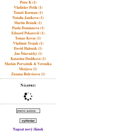
Peter K (1)
Vladislav Pečík (1)
Tomáš Korman (1)
Natalia Janikova (1)
Martin Bránik (1)
Paula Demianova (1)
Eduard Pekarovič (1)
Tomas Kovac (1)
Vladimir Trojak (1)
David Halenák (1)
Ján Štiavnický (1)
Katarína Dudíková (1)
Marián Porvažník & Veronika
Merjava (1)
Zuzana Bukvisova (1)
Nálepky:
Napsat nový článek