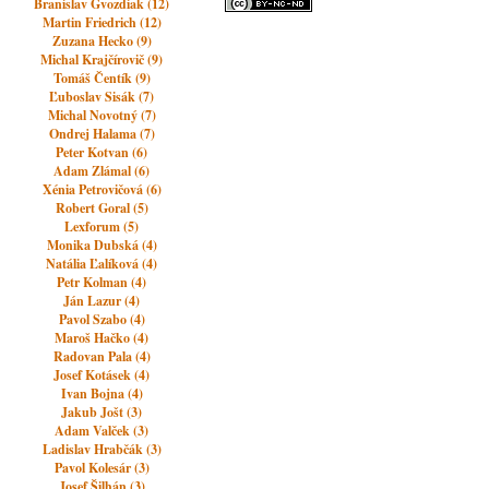
Branislav Gvozdiak (12)
Martin Friedrich (12)
Zuzana Hecko (9)
Michal Krajčírovič (9)
Tomáš Čentík (9)
Ľuboslav Sisák (7)
Michal Novotný (7)
Ondrej Halama (7)
Peter Kotvan (6)
Adam Zlámal (6)
Xénia Petrovičová (6)
Robert Goral (5)
Lexforum (5)
Monika Dubská (4)
Natália Ľalíková (4)
Petr Kolman (4)
Ján Lazur (4)
Pavol Szabo (4)
Maroš Hačko (4)
Radovan Pala (4)
Josef Kotásek (4)
Ivan Bojna (4)
Jakub Jošt (3)
Adam Valček (3)
Ladislav Hrabčák (3)
Pavol Kolesár (3)
Josef Šilhán (3)