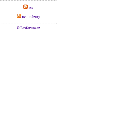
rss
rss - názory
O Lexforum.cz