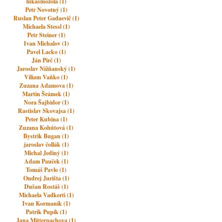
lukasmozola (1)
Petr Novotný (1)
Ruslan Peter Gadaevič (1)
Michaela Stessl (1)
Petr Steiner (1)
Ivan Michalov (1)
Pavel Lacko (1)
Ján Pirč (1)
Jaroslav Nižňanský (1)
Viliam Vaňko (1)
Zuzana Adamova (1)
Martin Šrámek (1)
Nora Šajbidor (1)
Rastislav Skovajsa (1)
Peter Kubina (1)
Zuzana Kohútová (1)
Bystrik Bugan (1)
jaroslav čollák (1)
Michal Jediný (1)
Adam Pauček (1)
Tomáš Pavlo (1)
Ondrej Jurišta (1)
Dušan Rostáš (1)
Michaela Vadkerti (1)
Ivan Kormaník (1)
Patrik Pupík (1)
Jana Mitterpachova (1)