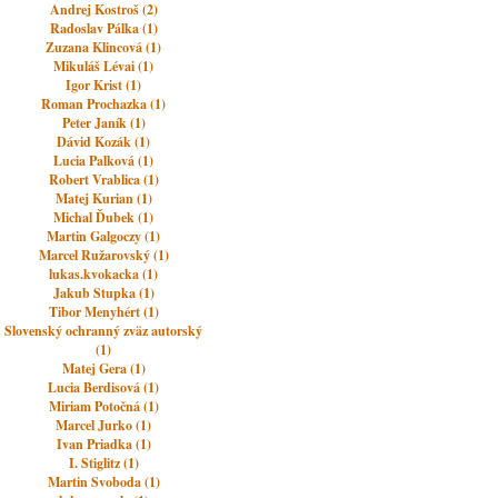
Andrej Kostroš (2)
Radoslav Pálka (1)
Zuzana Klincová (1)
Mikuláš Lévai (1)
Igor Krist (1)
Roman Prochazka (1)
Peter Janík (1)
Dávid Kozák (1)
Lucia Palková (1)
Robert Vrablica (1)
Matej Kurian (1)
Michal Ďubek (1)
Martin Galgoczy (1)
Marcel Ružarovský (1)
lukas.kvokacka (1)
Jakub Stupka (1)
Tibor Menyhért (1)
Slovenský ochranný zväz autorský
(1)
Matej Gera (1)
Lucia Berdisová (1)
Miriam Potočná (1)
Marcel Jurko (1)
Ivan Priadka (1)
I. Stiglitz (1)
Martin Svoboda (1)