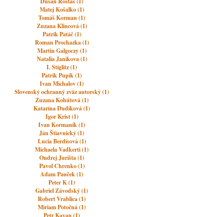
Dušan Rostáš (1)
Matej Košalko (1)
Tomáš Korman (1)
Zuzana Klincová (1)
Patrik Patáč (1)
Roman Prochazka (1)
Martin Galgoczy (1)
Natalia Janikova (1)
I. Stiglitz (1)
Patrik Pupík (1)
Ivan Michalov (1)
Slovenský ochranný zväz autorský (1)
Zuzana Kohútová (1)
Katarína Dudíková (1)
Igor Krist (1)
Ivan Kormaník (1)
Ján Štiavnický (1)
Lucia Berdisová (1)
Michaela Vadkerti (1)
Ondrej Jurišta (1)
Pavol Chrenko (1)
Adam Pauček (1)
Peter K (1)
Gabriel Závodský (1)
Robert Vrablica (1)
Miriam Potočná (1)
Petr Kavan (1)