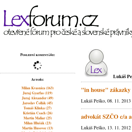
Poslední komentáře:
Lukáš Pe
Autoři:
Milan Kvasnica (163)
"in house" zákazky
Juraj Gyarfas (119)
Juraj Alexander (49)
Lukáš Peško, 08. 11. 2013
Jaroslav Čollák (45)
Tomáš Klinka (27)
Kristián Csach (26)
advokát SZČO c/a a
Martin Maliar (25)
Milan Hlušák (23)
Lukáš Peško, 13. 11. 2012
Martin Husovec (13)