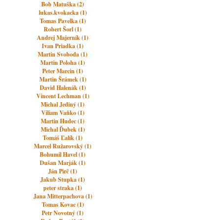
Bob Matuška (2)
lukas.kvokacka (1)
Tomas Pavelka (1)
Robert Šorl (1)
Andrej Majerník (1)
Ivan Priadka (1)
Martin Svoboda (1)
Martin Poloha (1)
Peter Marcin (1)
Martin Šrámek (1)
David Halenák (1)
Vincent Lechman (1)
Michal Jediný (1)
Viliam Vaňko (1)
Martin Hudec (1)
Michal Ďubek (1)
Tomáš Ľalík (1)
Marcel Ružarovský (1)
Bohumil Havel (1)
Dušan Marják (1)
Ján Pirč (1)
Jakub Stupka (1)
peter straka (1)
Jana Mitterpachova (1)
Tomas Kovac (1)
Petr Novotný (1)