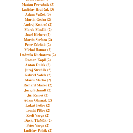
Marián Porvažník (3)
Ladislav Hrabčák (3)
Adam Valček (3)
Martin Gedra (2)
Andrej Kostroš (2)
Marek Maslák (2)
Jozef Kleberc (2)
Martin Serfozo (2)
Peter Zeleňák (2)
Michal Hamar (2)
Ludmila Kucharova (2)
Roman Kopil (2)
Anton Dulak (2)
Juraj Straňák (2)
Gabriel Volšík (2)
Maroš Macko (2)
Richard Macko (2)
Juraj Schmidt (2)
Jiří Remeš (2)
Adam Glasnák (2)
Lukáš Peško (2)
Tomáš Plško (2)
Zsolt Varga (2)
Dávid Tluščák (2)
Peter Varga (2)
Ladislav Pollák (2)