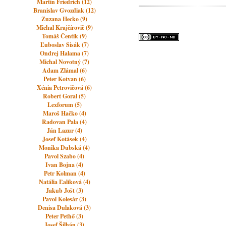
Martin Friedrich (12)
Branislav Gvozdiak (12)
Zuzana Hecko (9)
Michal Krajčírovič (9)
Tomáš Čentík (9)
Ľuboslav Sisák (7)
Ondrej Halama (7)
Michal Novotný (7)
Adam Zlámal (6)
Peter Kotvan (6)
Xénia Petrovičová (6)
Robert Goral (5)
Lexforum (5)
Maroš Hačko (4)
Radovan Pala (4)
Ján Lazur (4)
Josef Kotásek (4)
Monika Dubská (4)
Pavol Szabo (4)
Ivan Bojna (4)
Petr Kolman (4)
Natália Ľalíková (4)
Jakub Jošt (3)
Pavol Kolesár (3)
Denisa Dulaková (3)
Peter Pethő (3)
Josef Šilhán (3)