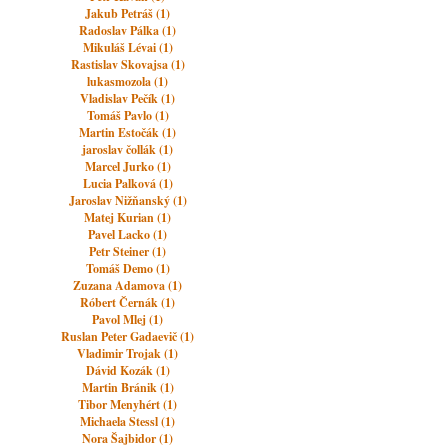
Jakub Petráš (1)
Radoslav Pálka (1)
Mikuláš Lévai (1)
Rastislav Skovajsa (1)
lukasmozola (1)
Vladislav Pečík (1)
Tomáš Pavlo (1)
Martin Estočák (1)
jaroslav čollák (1)
Marcel Jurko (1)
Lucia Palková (1)
Jaroslav Nižňanský (1)
Matej Kurian (1)
Pavel Lacko (1)
Petr Steiner (1)
Tomáš Demo (1)
Zuzana Adamova (1)
Róbert Černák (1)
Pavol Mlej (1)
Ruslan Peter Gadaevič (1)
Vladimir Trojak (1)
Dávid Kozák (1)
Martin Bránik (1)
Tibor Menyhért (1)
Michaela Stessl (1)
Nora Šajbidor (1)