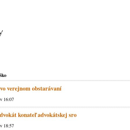
ško
 vo verejnom obstarávaní
 v 16:07
dvokát konateľ advokátskej sro
 v 18:57