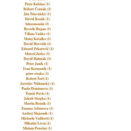
Peter Kubina (1)
Róbert Černák (1)
Ján Štiavnický (1)
Dávid Kozák (1)
lukasmozola (1)
Bystrik Bugan (1)
Viliam Vaňko (1)
Matej Košalko (1)
David Horváth (1)
Eduard Pekarovič (1)
Marcel Jurko (1)
David Halenák (1)
Peter Janík (1)
Ivan Kormaník (1)
peter straka (1)
Robert Šorl (1)
Jaroslav Nižňanský (1)
Paula Demianova (1)
Tomáš Pavlo (1)
Jakub Stupka (1)
Martin Bránik (1)
Zuzana Adamova (1)
Andrej Majerník (1)
Michaela Vadkerti (1)
Mikuláš Lévai (1)
Miriam Potočná (1)