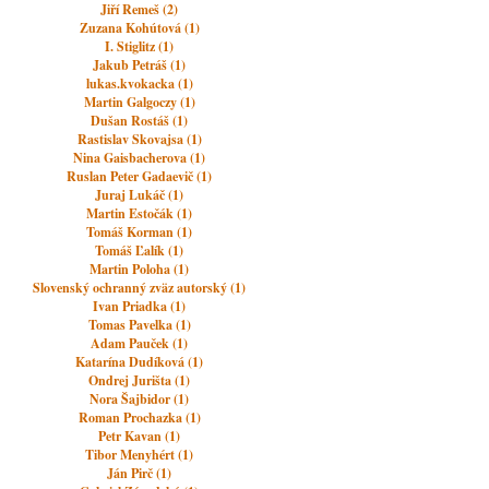
Jiří Remeš (2)
Zuzana Kohútová (1)
I. Stiglitz (1)
Jakub Petráš (1)
lukas.kvokacka (1)
Martin Galgoczy (1)
Dušan Rostáš (1)
Rastislav Skovajsa (1)
Nina Gaisbacherova (1)
Ruslan Peter Gadaevič (1)
Juraj Lukáč (1)
Martin Estočák (1)
Tomáš Korman (1)
Tomáš Ľalík (1)
Martin Poloha (1)
Slovenský ochranný zväz autorský (1)
Ivan Priadka (1)
Tomas Pavelka (1)
Adam Pauček (1)
Katarína Dudíková (1)
Ondrej Jurišta (1)
Nora Šajbidor (1)
Roman Prochazka (1)
Petr Kavan (1)
Tibor Menyhért (1)
Ján Pirč (1)