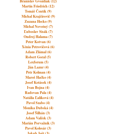
Branislav Gvozdiak (12)
Martin Friedrich (12)
Tomáš Čentík (9)
Michal Krajčírovič (9)
Zuzana Hecko (9)
Michal Novotný (7)
Ľuboslav Sisák (7)
Ondrej Halama (7)
Peter Kotvan (6)
Xénia Petrovičová (6)
Adam Zlámal (6)
Robert Goral (5)
Lexforum (5)
Ján Lazur (4)
Petr Kolman (4)
Maroš Hačko (4)
Josef Kotásek (4)
Ivan Bojna (4)
Radovan Pala (4)
Natália Ľalíková (4)
Pavol Szabo (4)
Monika Dubská (4)
Josef Šilhán (3)
Adam Valček (3)
Marián Porvažník (3)
Pavol Kolesár (3)
Jakub Jošt (3)