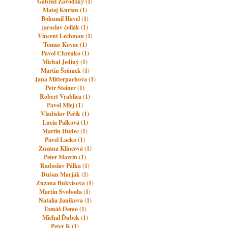
Gabriel Závodský (1)
Matej Kurian (1)
Bohumil Havel (1)
jaroslav čollák (1)
Vincent Lechman (1)
Tomas Kovac (1)
Pavol Chrenko (1)
Michal Jediný (1)
Martin Šrámek (1)
Jana Mitterpachova (1)
Petr Steiner (1)
Robert Vrablica (1)
Pavol Mlej (1)
Vladislav Pečík (1)
Lucia Palková (1)
Martin Hudec (1)
Pavel Lacko (1)
Zuzana Klincová (1)
Peter Marcin (1)
Radoslav Pálka (1)
Dušan Marják (1)
Zuzana Bukvisova (1)
Martin Svoboda (1)
Natalia Janikova (1)
Tomáš Demo (1)
Michal Ďubek (1)
Peter K (1)