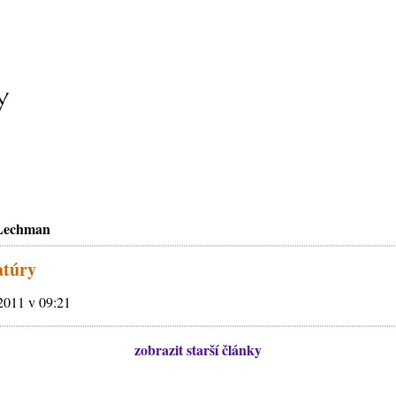
 Lechman
atúry
2011 v 09:21
zobrazit starší články