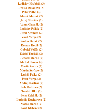
Ladislav Hrabčák (3)
Denisa Dulaková (3)
Peter Pethő (3)
Marek Maslák (2)
Juraj Straňák (2)
Adam Glasnák (2)
Ladislav Pollák (2)
Juraj Schmidt (2)
Zsolt Varga (2)
Anton Dulak (2)
Roman Kopil (2)
Gabriel Volšík (2)
Dávid Tluščák (2)
Richard Macko (2)
Michal Hamar (2)
Martin Gedra (2)
Martin Serfozo (2)
Lukáš Peško (2)
Peter Varga (2)
Andrej Kostroš (2)
Bob Matuška (2)
Tomáš Plško (2)
Peter Zeleňák (2)
Ludmila Kucharova (2)
Maroš Macko (2)
Jozef Kleberc (2)