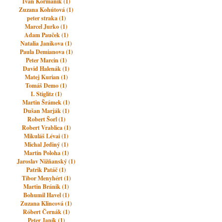
Ivan Kormaník (1)
Zuzana Kohútová (1)
peter straka (1)
Marcel Jurko (1)
Adam Pauček (1)
Natalia Janikova (1)
Paula Demianova (1)
Peter Marcin (1)
David Halenák (1)
Matej Kurian (1)
Tomáš Demo (1)
I. Stiglitz (1)
Martin Šrámek (1)
Dušan Marják (1)
Robert Šorl (1)
Robert Vrablica (1)
Mikuláš Lévai (1)
Michal Jediný (1)
Martin Poloha (1)
Jaroslav Nižňanský (1)
Patrik Patáč (1)
Tibor Menyhért (1)
Martin Bránik (1)
Bohumil Havel (1)
Zuzana Klincová (1)
Róbert Černák (1)
Peter Janík (1)