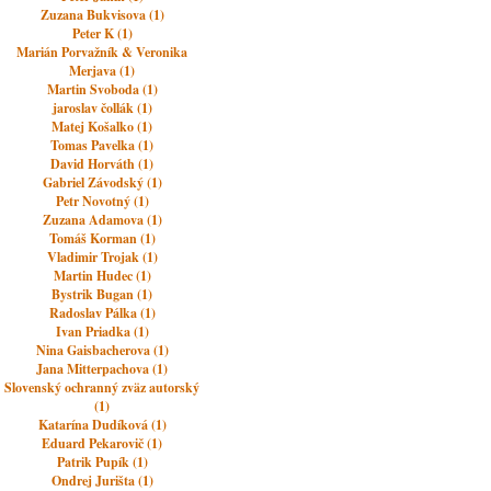
Zuzana Bukvisova (1)
Peter K (1)
Marián Porvažník & Veronika
Merjava (1)
Martin Svoboda (1)
jaroslav čollák (1)
Matej Košalko (1)
Tomas Pavelka (1)
David Horváth (1)
Gabriel Závodský (1)
Petr Novotný (1)
Zuzana Adamova (1)
Tomáš Korman (1)
Vladimir Trojak (1)
Martin Hudec (1)
Bystrik Bugan (1)
Radoslav Pálka (1)
Ivan Priadka (1)
Nina Gaisbacherova (1)
Jana Mitterpachova (1)
Slovenský ochranný zväz autorský
(1)
Katarína Dudíková (1)
Eduard Pekarovič (1)
Patrik Pupík (1)
Ondrej Jurišta (1)