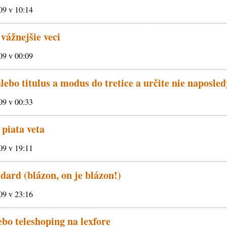
009 v 10:14
vážnejšie veci
009 v 00:09
lebo titulus a modus do tretice a určite nie naposledy
009 v 00:33
piata veta
009 v 19:11
dard (blázon, on je blázon!)
009 v 23:16
ebo teleshoping na lexfore