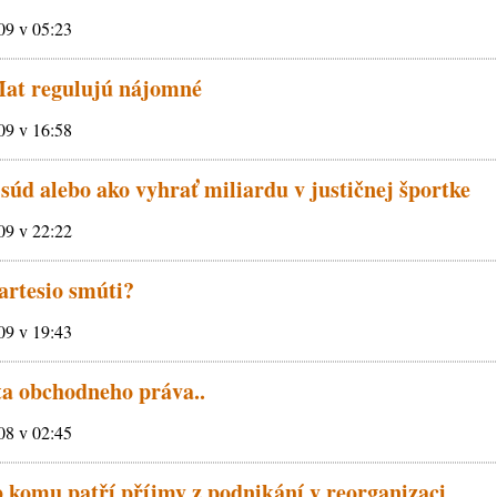
009 v 05:23
a Mat regulujú nájomné
009 v 16:58
 súd alebo ako vyhrať miliardu v justičnej športke
009 v 22:22
Cartesio smúti?
009 v 19:43
ta obchodneho práva..
008 v 02:45
b komu patří příjmy z podnikání v reorganizaci