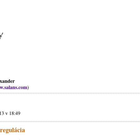
exander
.salans.com
)
013 v 18:49
regulácia