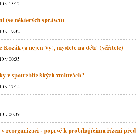
010 v 15:17
ní (se některých správců)
010 v 19:32
 Kozák (a nejen Vy), myslete na děti! (věřitele)
010 v 00:35
ky v spotrebiteľských zmluvách?
010 v 17:14
010 v 00:39
v reorganizaci - poprvé k probíhajícímu řízení pře