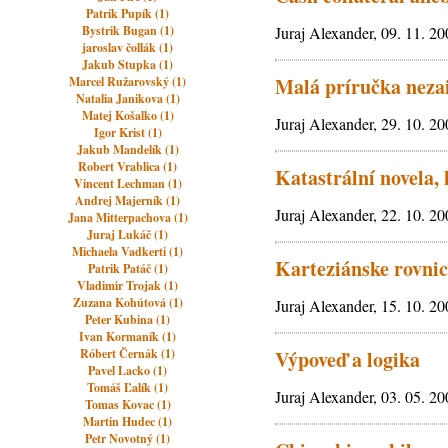
Patrik Pupík (1)
Bystrik Bugan (1)
Juraj Alexander, 09. 11. 2
jaroslav čollák (1)
Jakub Stupka (1)
Malá príručka nezai
Marcel Ružarovský (1)
Natalia Janikova (1)
Matej Košalko (1)
Juraj Alexander, 29. 10. 2
Igor Krist (1)
Jakub Mandelík (1)
Robert Vrablica (1)
Katastrální novela,
Vincent Lechman (1)
Andrej Majerník (1)
Juraj Alexander, 22. 10. 2
Jana Mitterpachova (1)
Juraj Lukáč (1)
Michaela Vadkerti (1)
Karteziánske rovnic
Patrik Patáč (1)
Vladimir Trojak (1)
Zuzana Kohútová (1)
Juraj Alexander, 15. 10. 2
Peter Kubina (1)
Ivan Kormaník (1)
Róbert Černák (1)
Výpoveď a logika
Pavel Lacko (1)
Tomáš Ľalík (1)
Juraj Alexander, 03. 05. 2
Tomas Kovac (1)
Martin Hudec (1)
Petr Novotný (1)