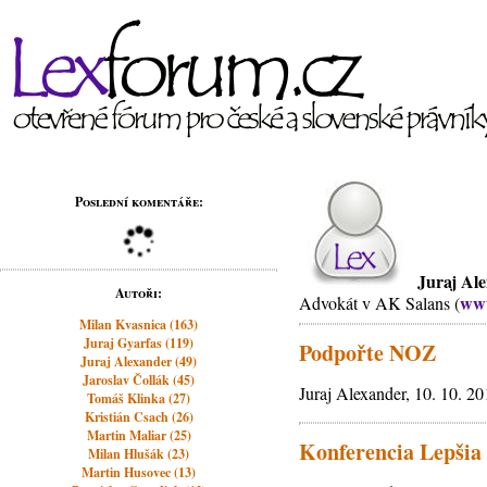
Poslední komentáře:
Juraj Al
Autoři:
www
Advokát v AK Salans (
Milan Kvasnica (163)
Juraj Gyarfas (119)
Podpořte NOZ
Juraj Alexander (49)
Jaroslav Čollák (45)
Juraj Alexander, 10. 10. 2
Tomáš Klinka (27)
Kristián Csach (26)
Martin Maliar (25)
Konferencia Lepšia 
Milan Hlušák (23)
Martin Husovec (13)