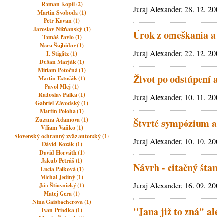
Roman Kopil (2)
Juraj Alexander, 28. 12. 2
Martin Svoboda (1)
Petr Kavan (1)
Jaroslav Nižňanský (1)
Úrok z omeškania a 
Tomáš Pavlo (1)
Nora Šajbidor (1)
Juraj Alexander, 22. 12. 2
I. Stiglitz (1)
Dušan Marják (1)
Miriam Potočná (1)
Život po odstúpení a
Martin Estočák (1)
Pavol Mlej (1)
Radoslav Pálka (1)
Juraj Alexander, 10. 11. 2
Gabriel Závodský (1)
Martin Poloha (1)
Zuzana Adamova (1)
Štvrté sympózium a 
Viliam Vaňko (1)
Slovenský ochranný zväz autorský (1)
Juraj Alexander, 10. 10. 2
Dávid Kozák (1)
David Horváth (1)
Jakub Petráš (1)
Návrh - citačný štan
Lucia Palková (1)
Michal Jediný (1)
Juraj Alexander, 16. 09. 2
Ján Štiavnický (1)
Matej Gera (1)
Nina Gaisbacherova (1)
"Jana již to zná" al
Ivan Priadka (1)