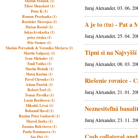
Martin Šrámek (1)
Tibor Menyhért (1)
Juraj Alexander, 03. 06. 2
Peter K (1)
Roman Prochazka (1)
Rastislav Skovajsa (1)
A je to (tu) - Pat 
Dušan Rostáš (1)
lukas.kvokacka (1)
Juraj Alexander, 25. 04. 2
peter straka (1)
Petr Steiner (1)
Marián Porvažník & Veronika Merjava (1)
Tipni si na Najvyšší
Martin Galgoczy (1)
Ivan Michalov (1)
Juraj Alexander, 08. 03. 2
Emil Vaňko (1)
Martin Bránik (1)
Matej Kurian (1)
Riešenie rovnice - 
Pavol Chrenko (1)
Adam Pauček (1)
Robert Šorl (1)
Juraj Alexander, 21. 01. 2
Tomas Pavelka (1)
Lucia Berdisová (1)
Mikuláš Lévai (1)
Neznesiteľná banali
Bohumil Havel (1)
Ruslan Peter Gadaevič (1)
Juraj Alexander, 23. 11. 2
Marcel Jurko (1)
Zuzana Bukvisova (1)
Paula Demianova (1)
Cash collateral ane
Ján Pirč (1)