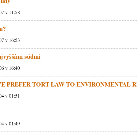
súdy
007 v 11:58
-u?
007 v 16:53
najvyššími súdmi
006 v 16:40
E PREFER TORT LAW TO ENVIRONMENTAL 
004 v 01:51
004 v 01:49