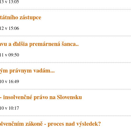
013 v 13:05
státního zástupce
012 v 15:06
vu a ďalšia premárnená šanca..
011 v 09:50
tým právnym vadám...
010 v 16:49
 - insolvenčné právo na Slovensku
010 v 10:17
olvenčním zákoně - proces nad výsledek?