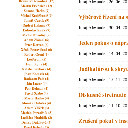
Juraj Alexander, 26. 06. 2
Branislav Gvozdiak (12)
Martin Friedrich (12)
Zuzana Hecko (9)
Výběrové řízení na 
Michal Krajčírovič (9)
Tomáš Čentík (9)
Ondrej Halama (7)
Juraj Alexander, 30. 04. 2
Ľuboslav Sisák (7)
Michal Novotný (7)
Adam Zlámal (6)
Jeden pokus o nápra
Peter Kotvan (6)
Xénia Petrovičová (6)
Juraj Alexander, 14. 04. 2
Robert Goral (5)
Lexforum (5)
Ivan Bojna (4)
Judikatúrou k skry
Natália Ľalíková (4)
Josef Kotásek (4)
Radovan Pala (4)
Juraj Alexander, 15. 11. 2
Ján Lazur (4)
Petr Kolman (4)
Diskusné stretnutie
Pavol Szabo (4)
Maroš Hačko (4)
Monika Dubská (4)
Juraj Alexander, 11. 10. 2
Adam Valček (3)
Marián Porvažník (3)
Ladislav Hrabčák (3)
Zrušení pokut v ins
Denisa Dulaková (3)
Pavol Kolesár (3)