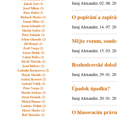
Juraj Alexander, 02. 08. 2
Jakub Jošt (3)
Josef Šilhán (3)
Peter Pethő (3)
O popírání a zapírá
Richard Macko (2)
Tomáš Plško (2)
Juraj Schmidt (2)
Juraj Alexander, 14. 07. 2
Martin Gedra (2)
Peter Zeleňák (2)
Adam Glasnák (2)
Mějte rozum, soudce
Jiří Remeš (2)
Zsolt Varga (2)
Juraj Alexander, 15. 03. 2
Anton Dulak (2)
Lukáš Peško (2)
Dávid Tluščák (2)
Rozhodcovské dolož
Jozef Kleberc (2)
Ludmila Kucharova (2)
Juraj Alexander, 29. 01. 2
Marek Maslák (2)
Andrej Kostroš (2)
Gabriel Volšík (2)
Úpadok úpadku?
Peter Varga (2)
Martin Serfozo (2)
Juraj Straňák (2)
Juraj Alexander, 20. 01. 2
Michal Hamar (2)
Ladislav Pollák (2)
Maroš Macko (2)
O hlasovacím právu 
Bob Matuška (2)