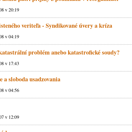
008 v 20:19
steného veriteľa - Syndikované úvery a kríza
008 v 04:19
 katastrální problém anebo katastrofické soudy?
008 v 17:43
e a sloboda usadzovania
008 v 04:56
007 v 12:09