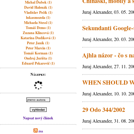
Chinaski, mobily a 
Michal Ďubek (1)
David Halenák (1)
Juraj Alexander, 03. 05. 2
Vladislav Pečík (1)
lukasmozola (1)
Michaela Stessl (1)
Sekundanti Google
Tomáš Demo (1)
Zuzana Klincová (1)
Katarína Dudíková (1)
Juraj Alexander, 20. 03. 2
Peter Janík (1)
Peter Marcin (1)
Tomáš Korman (1)
Ajhla názor - čo s 
Ondrej Jurišta (1)
Eduard Pekarovič (1)
Juraj Alexander, 27. 11. 2
Nálepky:
WHEN SHOULD W
Juraj Alexander, 10. 10. 2
29 Odo 344/2002
Napsat nový článek
Juraj Alexander, 31. 08. 2
rss