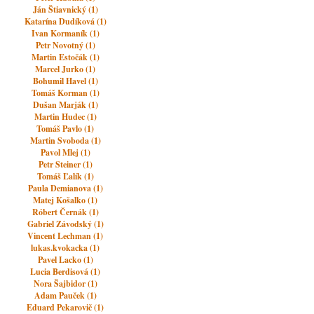
Ján Štiavnický (1)
Katarína Dudíková (1)
Ivan Kormaník (1)
Petr Novotný (1)
Martin Estočák (1)
Marcel Jurko (1)
Bohumil Havel (1)
Tomáš Korman (1)
Dušan Marják (1)
Martin Hudec (1)
Tomáš Pavlo (1)
Martin Svoboda (1)
Pavol Mlej (1)
Petr Steiner (1)
Tomáš Ľalík (1)
Paula Demianova (1)
Matej Košalko (1)
Róbert Černák (1)
Gabriel Závodský (1)
Vincent Lechman (1)
lukas.kvokacka (1)
Pavel Lacko (1)
Lucia Berdisová (1)
Nora Šajbidor (1)
Adam Pauček (1)
Eduard Pekarovič (1)