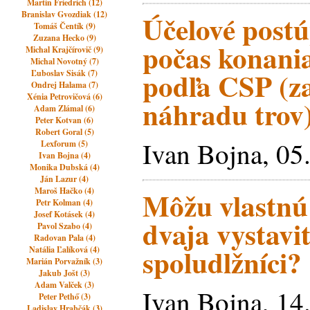
Martin Friedrich (12)
Branislav Gvozdiak (12)
Účelové post
Tomáš Čentík (9)
Zuzana Hecko (9)
počas konani
Michal Krajčírovič (9)
Michal Novotný (7)
podľa CSP (z
Ľuboslav Sisák (7)
Ondrej Halama (7)
Xénia Petrovičová (6)
náhradu trov
Adam Zlámal (6)
Peter Kotvan (6)
Robert Goral (5)
Ivan Bojna, 05
Lexforum (5)
Ivan Bojna (4)
Monika Dubská (4)
Ján Lazur (4)
Maroš Hačko (4)
Môžu vlastnú
Petr Kolman (4)
Josef Kotásek (4)
dvaja vystavit
Pavol Szabo (4)
Radovan Pala (4)
spoludlžníci?
Natália Ľalíková (4)
Marián Porvažník (3)
Jakub Jošt (3)
Adam Valček (3)
Ivan Bojna, 14
Peter Pethő (3)
Ladislav Hrabčák (3)