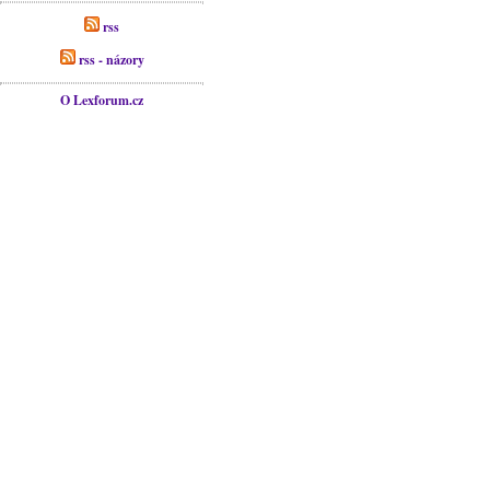
rss
rss - názory
O Lexforum.cz