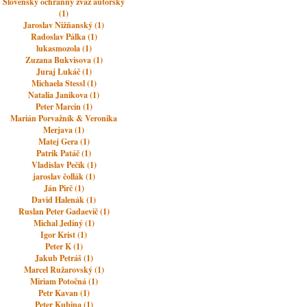
Slovenský ochranný zväz autorský
(1)
Jaroslav Nižňanský (1)
Radoslav Pálka (1)
lukasmozola (1)
Zuzana Bukvisova (1)
Juraj Lukáč (1)
Michaela Stessl (1)
Natalia Janikova (1)
Peter Marcin (1)
Marián Porvažník & Veronika
Merjava (1)
Matej Gera (1)
Patrik Patáč (1)
Vladislav Pečík (1)
jaroslav čollák (1)
Ján Pirč (1)
David Halenák (1)
Ruslan Peter Gadaevič (1)
Michal Jediný (1)
Igor Krist (1)
Peter K (1)
Jakub Petráš (1)
Marcel Ružarovský (1)
Miriam Potočná (1)
Petr Kavan (1)
Peter Kubina (1)