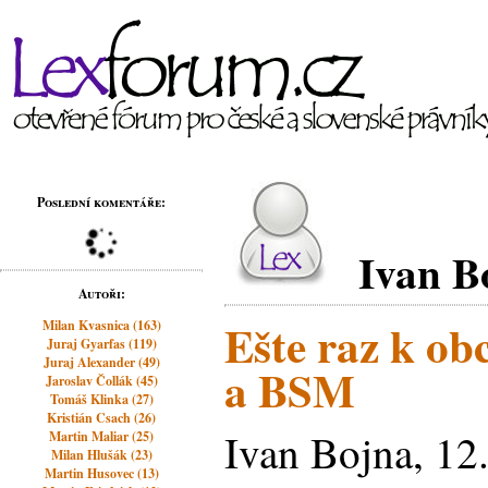
Poslední komentáře:
Ivan B
Autoři:
Ešte raz k o
Milan Kvasnica (163)
Juraj Gyarfas (119)
Juraj Alexander (49)
a BSM
Jaroslav Čollák (45)
Tomáš Klinka (27)
Kristián Csach (26)
Ivan Bojna, 12
Martin Maliar (25)
Milan Hlušák (23)
Martin Husovec (13)