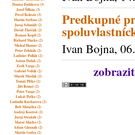
Denisa Dulaková (3)
Josef Šilhán (3)
Predkupné pr
Pavol Kolesár (3)
Martin Serfozo (2)
Juraj Schmidt (2)
spoluvlastníc
Dávid Tluščák (2)
Roman Kopil (2)
Richard Macko (2)
Ivan Bojna, 06
Michal Hamar (2)
Peter Zeleňák (2)
Ladislav Pollák (2)
Anton Dulak (2)
zobrazit
Zsolt Varga (2)
Gabriel Volšík (2)
Marek Maslák (2)
Tomáš Plško (2)
Jiří Remeš (2)
Peter Varga (2)
Lukáš Peško (2)
Ludmila Kucharova (2)
Bob Matuška (2)
Andrej Kostroš (2)
Juraj Straňák (2)
Maroš Macko (2)
Adam Glasnák (2)
Martin Gedra (2)