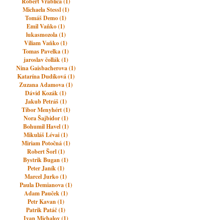
Robert Vrablica (1)
Michaela Stessl (1)
Tomáš Demo (1)
Emil Vaňko (1)
lukasmozola (1)
Viliam Vaňko (1)
Tomas Pavelka (1)
jaroslav čollák (1)
Nina Gaisbacherova (1)
Katarína Dudíková (1)
Zuzana Adamova (1)
Dávid Kozák (1)
Jakub Petráš (1)
Tibor Menyhért (1)
Nora Šajbidor (1)
Bohumil Havel (1)
Mikuláš Lévai (1)
Miriam Potočná (1)
Robert Šorl (1)
Bystrik Bugan (1)
Peter Janík (1)
Marcel Jurko (1)
Paula Demianova (1)
Adam Pauček (1)
Petr Kavan (1)
Patrik Patáč (1)
Ivan Michalov (1)