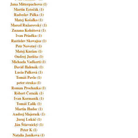
Jana Mitterpachova (1)
Martin Estočák (1)
Radoslav Pálka (1)
Matej Košalko (1)
Marcel Ružarovský (1)
Zuzana Kohútová (1)
Ivan Priadka (1)
Rastislav Skovajsa (1)
Petr Novotný (1)
Matej Kurian (1)
Ondrej Jurišta (1)
Michaela Vadkerti (1)
David Halenák (1)
Lucia Palková (1)
Tomáš Pavlo (1)
peter straka (1)
Roman Prochazka (1)
Róbert Černák (1)
Ivan Kormaník (1)
Tomáš Ľalík (1)
Martin Hudec (1)
Andrej Majerník (1)
Juraj Lukáč (1)
Ján Štiavnický (1)
Peter K (1)
Natalia Janikova (1)