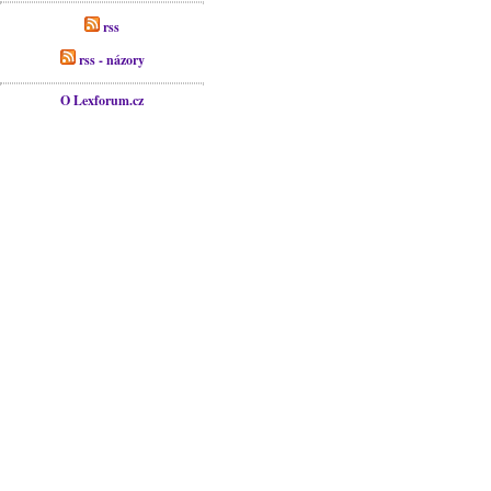
rss
rss - názory
O Lexforum.cz