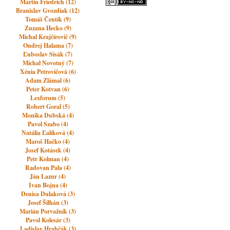
Martin Friedrich (12)
Branislav Gvozdiak (12)
Tomáš Čentík (9)
Zuzana Hecko (9)
Michal Krajčírovič (9)
Ondrej Halama (7)
Ľuboslav Sisák (7)
Michal Novotný (7)
Xénia Petrovičová (6)
Adam Zlámal (6)
Peter Kotvan (6)
Lexforum (5)
Robert Goral (5)
Monika Dubská (4)
Pavol Szabo (4)
Natália Ľalíková (4)
Maroš Hačko (4)
Josef Kotásek (4)
Petr Kolman (4)
Radovan Pala (4)
Ján Lazur (4)
Ivan Bojna (4)
Denisa Dulaková (3)
Josef Šilhán (3)
Marián Porvažník (3)
Pavol Kolesár (3)
Ladislav Hrabčák (3)