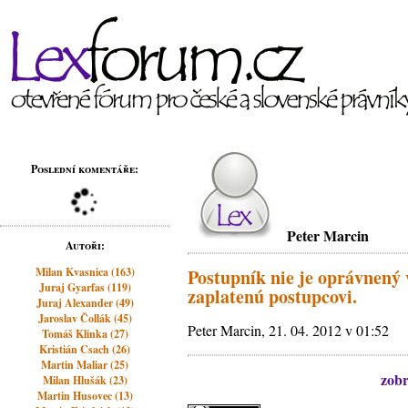
Poslední komentáře:
Peter Marcin
Autoři:
Milan Kvasnica (163)
Postupník nie je oprávnený
Juraj Gyarfas (119)
zaplatenú postupcovi.
Juraj Alexander (49)
Jaroslav Čollák (45)
Peter Marcin, 21. 04. 2012 v 01:52
Tomáš Klinka (27)
Kristián Csach (26)
Martin Maliar (25)
zobr
Milan Hlušák (23)
Martin Husovec (13)