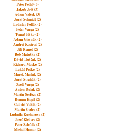
Peter Pethő (3)
Jakub Jošt (3)
Adam Valček (3)
Juraj Schmidt (2)
Ladislav Pollák (2)
Peter Varga (2)
Tomáš Plško (2)
Adam Glasnák (2)
Andrej Kostroš (2)
Jiří Remeš (2)
Bob Matuška (2)
Dávid Tluščák (2)
Richard Macko (2)
Lukáš Peško (2)
Marek Maslák (2)
Juraj Straňák (2)
Zsolt Varga (2)
Anton Dulak (2)
Martin Serfozo (2)
Roman Kopil (2)
Gabriel Volšík (2)
Martin Gedra (2)
Ludmila Kucharova (2)
Jozef Kleberc (2)
Peter Zeleňák (2)
Michal Hamar (2)