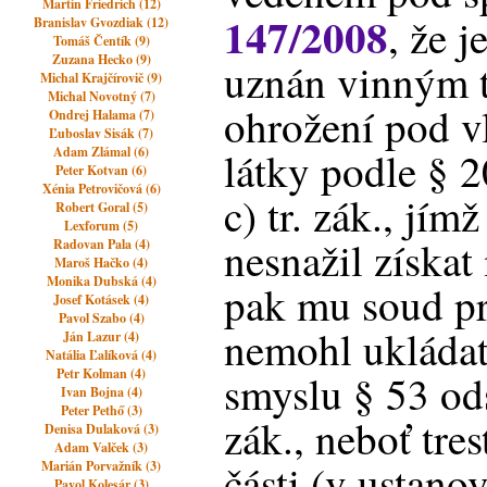
Martin Friedrich (12)
147/2008
, že j
Branislav Gvozdiak (12)
Tomáš Čentík (9)
Zuzana Hecko (9)
uznán vinným 
Michal Krajčírovič (9)
Michal Novotný (7)
ohrožení pod 
Ondrej Halama (7)
Ľuboslav Sisák (7)
Adam Zlámal (6)
látky podle § 2
Peter Kotvan (6)
Xénia Petrovičová (6)
c) tr. zák., jím
Robert Goral (5)
Lexforum (5)
nesnažil získat
Radovan Pala (4)
Maroš Hačko (4)
Monika Dubská (4)
pak mu soud pr
Josef Kotásek (4)
Pavol Szabo (4)
nemohl ukládat 
Ján Lazur (4)
Natália Ľalíková (4)
Petr Kolman (4)
smyslu § 53 odst
Ivan Bojna (4)
Peter Pethő (3)
zák., neboť tres
Denisa Dulaková (3)
Adam Valček (3)
části (v ustano
Marián Porvažník (3)
Pavol Kolesár (3)