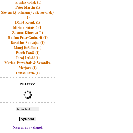
jaroslav čollák (1)
Peter Marcin (1)
Slovenský ochranný zväz autorský
(1)
Dávid Kozák (1)
Miriam Potočná (1)
Zuzana Klincová (1)
Ruslan Peter Gadaevič (1)
Rastislav Skovajsa (1)
Matej Košalko (1)
Patrik Patáč (1)
Juraj Lukáč (1)
Marián Porvažník & Veronika
Merjava (1)
Tomáš Pavlo (1)
Nálepky:
Napsat nový článek