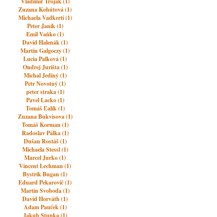
Vladimir Trojak (1)
Zuzana Kohútová (1)
Michaela Vadkerti (1)
Peter Janík (1)
Emil Vaňko (1)
David Halenák (1)
Martin Galgoczy (1)
Lucia Palková (1)
Ondrej Jurišta (1)
Michal Jediný (1)
Petr Novotný (1)
peter straka (1)
Pavel Lacko (1)
Tomáš Ľalík (1)
Zuzana Bukvisova (1)
Tomáš Korman (1)
Radoslav Pálka (1)
Dušan Rostáš (1)
Michaela Stessl (1)
Marcel Jurko (1)
Vincent Lechman (1)
Bystrik Bugan (1)
Eduard Pekarovič (1)
Martin Svoboda (1)
David Horváth (1)
Adam Pauček (1)
Jakub Stupka (1)