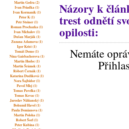
Martin Gedra (2)
Názory k článk
Ivan Priadka (1)
Ivan Kormaník (1)
trest odnětí s
Peter K (1)
Petr Steiner (1)
opilosti:
Roman Prochazka (1)
Ivan Michalov (1)
Dušan Marják (1)
Zuzana Adamova (1)
Igor Krist (1)
Nemáte opráv
Tomáš Demo (1)
Nina Gaisbacherova (1)
Přihla
Martin Hudec (1)
Martin Šrámek (1)
Róbert Černák (1)
Katarína Dudíková (1)
Nora Šajbidor (1)
Pavol Mlej (1)
Tomas Pavelka (1)
Tomas Kovac (1)
Jaroslav Nižňanský (1)
Bohumil Havel (1)
Paula Demianova (1)
Martin Poloha (1)
Robert Šorl (1)
Peter Kubina (1)