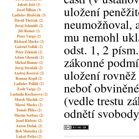
Jakub Jošt (3)
uložení peněžit
Josef Šilhán (3)
Ladislav Hrabčák (3)
neumožňoval, a
Dávid Tluščák (2)
Juraj Schmidt (2)
Jiří Remeš (2)
mu nemohl uklá
Peter Varga (2)
Richard Macko (2)
odst. 1, 2 písm.
Gabriel Volšík (2)
Peter Zeleňák (2)
zákonné podmí
Adam Glasnák (2)
Michal Hamar (2)
Juraj Straňák (2)
uložení rovněž
Andrej Kostroš (2)
Roman Kopil (2)
neboť obviněné
Ladislav Pollák (2)
Zsolt Varga (2)
Ludmila Kucharova (2)
(vedle trestu zá
Marek Maslák (2)
Maroš Macko (2)
odnětí svobody
Tomáš Plško (2)
Martin Serfozo (2)
Jozef Kleberc (2)
Anton Dulak (2)
Bob Matuška (2)
Lukáš Peško (2)