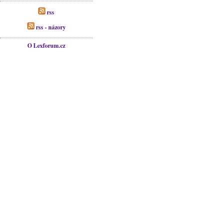
rss
rss - názory
O Lexforum.cz