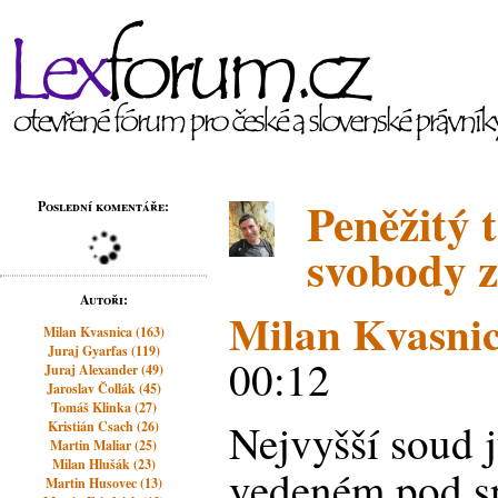
Peněžitý t
Poslední komentáře:
svobody za
Autoři:
Milan Kvasni
Milan Kvasnica (163)
Juraj Gyarfas (119)
00:12
Juraj Alexander (49)
Jaroslav Čollák (45)
Tomáš Klinka (27)
Nejvyšší soud j
Kristián Csach (26)
Martin Maliar (25)
Milan Hlušák (23)
vedeném pod sp
Martin Husovec (13)