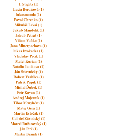
I. Stiglitz (1)
Lucia Berdisová (1)
lukasmozola (1)
Pavol Chrenko (1)
Mikuláš Lévai (1)
Jakub Mandelík (1)
Jakub Petráš (1)
Viliam Vaňko (1)
Jana Mitterpachova (1)
lukas.kvokacka (1)
Vladislav Pečík (1)
Matej Kurian (1)
Natalia Janikova (1)
Ján Štiavnický (1)
Robert Vrablica (1)
Patrik Pupík (1)
Michal Ďubek (1)
Petr Kavan (1)
Andrej Majerník (1)
Tibor Menyhért (1)
Matej Gera (1)
Martin Estočák (1)
Gabriel Závodský (1)
Marcel Ružarovský (1)
Ján Pirč (1)
Martin Bránik (1)