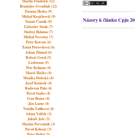
Martin Friedrich (12)
Branislav Gvozdiak (12)
Zuzana Hecko (9)
Michal Krajčírovič (9)
Názory k článku Cpjn 201
Tomáš Čentík (9)
Ľuboslav Sisák (7)
Ondrej Halama (7)
Michal Novotný (7)
Peter Kotvan (6)
Xénia Petrovičová (6)
Adam Zlámal (6)
Robert Goral (5)
Lexforum (5)
Petr Kolman (4)
Maroš Hačko (4)
Monika Dubská (4)
Josef Kotásek (4)
Radovan Pala (4)
Pavol Szabo (4)
Ivan Bojna (4)
Ján Lazur (4)
Natália Ľalíková (4)
Adam Valček (3)
Jakub Jošt (3)
Marián Porvažník (3)
Pavol Kolesár (3)
Peter Pethő (3)