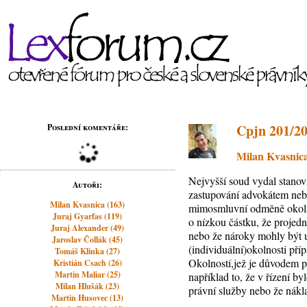
Cpjn 201/20
Poslední komentáře:
Milan Kvasnic
Nejvyšší soud vydal stanov
Autoři:
zastupování advokátem neb
Milan Kvasnica (163)
mimosmluvní odměně okolnos
Juraj Gyarfas (119)
o nízkou částku, že projedn
Juraj Alexander (49)
nebo že nároky mohly být u
Jaroslav Čollák (45)
(individuální)okolnosti pří
Tomáš Klinka (27)
Okolností,jež je důvodem 
Kristián Csach (26)
Martin Maliar (25)
například to, že v řízení 
Milan Hlušák (23)
právní služby nebo že nákl
Martin Husovec (13)