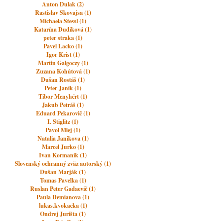
Anton Dulak (2)
Rastislav Skovajsa (1)
Michaela Stessl (1)
Katarína Dudíková (1)
peter straka (1)
Pavel Lacko (1)
Igor Krist (1)
Martin Galgoczy (1)
Zuzana Kohútová (1)
Dušan Rostáš (1)
Peter Janík (1)
Tibor Menyhért (1)
Jakub Petráš (1)
Eduard Pekarovič (1)
I. Stiglitz (1)
Pavol Mlej (1)
Natalia Janikova (1)
Marcel Jurko (1)
Ivan Kormaník (1)
Slovenský ochranný zväz autorský (1)
Dušan Marják (1)
Tomas Pavelka (1)
Ruslan Peter Gadaevič (1)
Paula Demianova (1)
lukas.kvokacka (1)
Ondrej Jurišta (1)