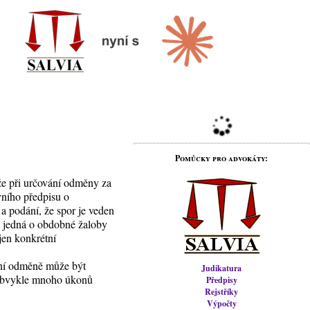
Pomůcky pro advokáty:
že při určování odměny za
vního předpisu o
a podání, že spor je veden
se jedná o obdobné žaloby
jen konkrétní
vní odměně může být
Judikatura
neobvykle mnoho úkonů
Předpisy
Rejstříky
Výpočty