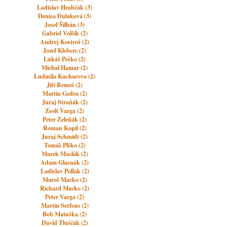
Ladislav Hrabčák (3)
Denisa Dulaková (3)
Josef Šilhán (3)
Gabriel Volšík (2)
Andrej Kostroš (2)
Jozef Kleberc (2)
Lukáš Peško (2)
Michal Hamar (2)
Ludmila Kucharova (2)
Jiří Remeš (2)
Martin Gedra (2)
Juraj Straňák (2)
Zsolt Varga (2)
Peter Zeleňák (2)
Roman Kopil (2)
Juraj Schmidt (2)
Tomáš Plško (2)
Marek Maslák (2)
Adam Glasnák (2)
Ladislav Pollák (2)
Maroš Macko (2)
Richard Macko (2)
Peter Varga (2)
Martin Serfozo (2)
Bob Matuška (2)
Dávid Tluščák (2)