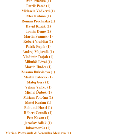
Ivan Priadka (1)
Patrik Patáč (1)
Michaela Vadkerti (1)
Peter Kubina (1)
Roman Prochazka (1)
Dávid Kozák (1)
Tomáš Demo (1)
Martin Šrámek (1)
Robert Vrablica (1)
Patrik Pupík (1)
Andrej Majerník (1)
Vladimir Trojak (1)
Mikuláš Lévai (1)
Martin Hudec (1)
Zuzana Bukvisova (1)
Martin Estočák (1)
Matej Gera (1)
Viliam Vaňko (1)
Michal Ďubek (1)
Miriam Potočná (1)
Matej Kurian (1)
Bohumil Havel (1)
Róbert Černák (1)
Petr Kavan (1)
jaroslav čollák (1)
lukasmozola (1)
Marián Porvažník & Veronika Merjava (1)