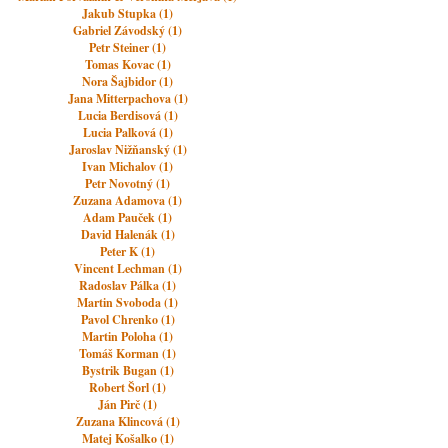
Jakub Stupka (1)
Gabriel Závodský (1)
Petr Steiner (1)
Tomas Kovac (1)
Nora Šajbidor (1)
Jana Mitterpachova (1)
Lucia Berdisová (1)
Lucia Palková (1)
Jaroslav Nižňanský (1)
Ivan Michalov (1)
Petr Novotný (1)
Zuzana Adamova (1)
Adam Pauček (1)
David Halenák (1)
Peter K (1)
Vincent Lechman (1)
Radoslav Pálka (1)
Martin Svoboda (1)
Pavol Chrenko (1)
Martin Poloha (1)
Tomáš Korman (1)
Bystrik Bugan (1)
Robert Šorl (1)
Ján Pirč (1)
Zuzana Klincová (1)
Matej Košalko (1)