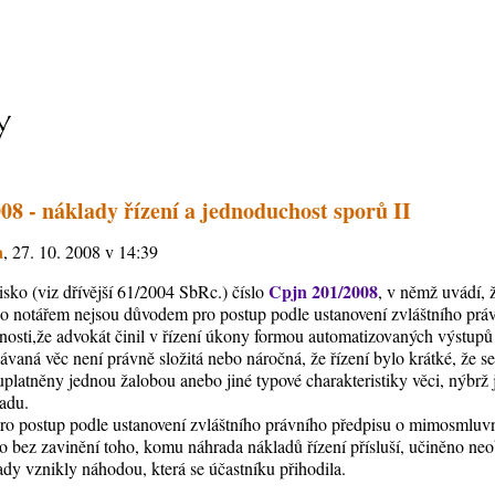
08 - náklady řízení a jednoduchost sporů II
a
, 27. 10. 2008 v 14:39
Cpjn 201/2008
isko (viz dřívější 61/2004 SbRc.) číslo
, v němž uvádí, 
o notářem nejsou důvodem pro postup podle ustanovení zvláštního prá
ti,že advokát činil v řízení úkony formou automatizovaných výstupů 
ávaná věc není právně složitá nebo náročná, že řízení bylo krátké, že 
platněny jednou žalobou anebo jiné typové charakteristiky věci, nýbrž 
padu.
pro postup podle ustanovení zvláštního právního předpisu o mimosmlu
bylo bez zavinění toho, komu náhrada nákladů řízení přísluší, učiněno 
ady vznikly náhodou, která se účastníku přihodila.