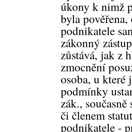
úkony k nimž př
byla pověřena,
podnikatele sam
zákonný zástu
zůstává, jak z 
zmocnění posuz
osoba, u které 
podmínky ustan
zák., současně
či členem statu
podnikatele - p