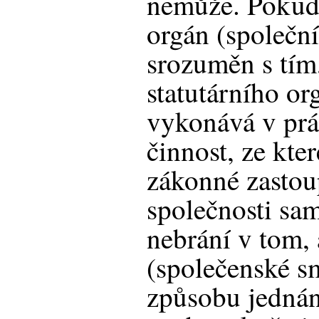
nemůže. Pokud 
orgán (společní
srozuměn s tím
statutárního or
vykonává v prá
činnost, ze kte
zákonné zastou
společnosti sa
nebrání v tom,
(společenské s
způsobu jedná