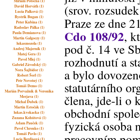
Miriam Potočná (1)
(srov. rozsude
David Horváth (1)
Lucia Palková (1)
Bystrik Bugan (1)
Praze ze dne 2
Peter Kubina (1)
Radoslav Pálka (1)
Cdo 108/92
, k
Paula Demianova (1)
Martin Galgoczy (1)
lukasmozola (1)
pod č. 14 ve S
Andrej Majerník (1)
Matej Gera (1)
rozhodnutí a st
Pavol Mlej (1)
Gabriel Závodský (1)
a bylo dovozeno
Nora Šajbidor (1)
Robert Šorl (1)
Petr Novotný (1)
statutárního or
Tomáš Demo (1)
Marián Porvažník & Veronika
člena, jde-li o 
Merjava (1)
Michal Ďubek (1)
Martin Estočák (1)
obchodní spole
lukas.kvokacka (1)
Zuzana Kohútová (1)
fyzická osoba 
Adam Pauček (1)
Pavol Chrenko (1)
Tomáš Pavlo (1)
pracovním po
Lucia Berdisová (1)