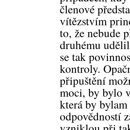
členové předsta
vítězstvím pri
to, že nebude p
druhému udělil
se tak povinno
kontroly. Opačn
připuštění možn
moci, by bylo 
která by bylam
odpovědností z
vzniklou při t