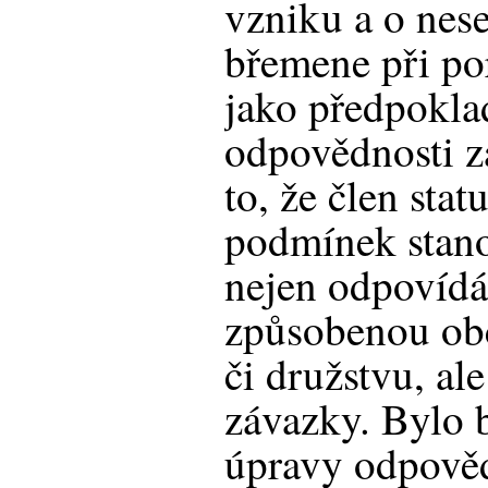
vzniku a o nes
břemene při po
jako předpokla
odpovědnosti z
to, že člen sta
podmínek stan
nejen odpovídá
způsobenou obc
či družstvu, ale
závazky. Bylo 
úpravy odpověd