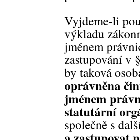
Vyjdeme-li pou
výkladu zákonn
jménem právnic
zastupování v §
by taková oso
oprávněna čin
jménem právni
statutární org
společně s dal
a zastupovat 