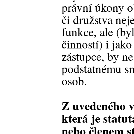
právní úkony o
či družstva neje
funkce, ale (by
činností) i jako
zástupce, by n
podstatnému sn
osob.
Z uvedeného v
která je stat
nebo členem s