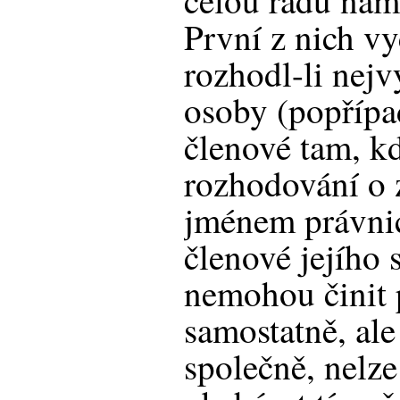
celou řadu nám
První z nich vy
rozhodl-li nejv
osoby (popřípad
členové tam, kd
rozhodování o 
jménem právnic
členové jejího 
nemohou činit 
samostatně, ale
společně, nelze