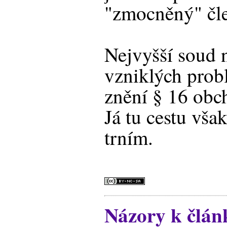
"zmocněný" čle
Nejvyšší soud n
vzniklých prob
znění § 16 obc
Já tu cestu vša
trním.
Názory k článk