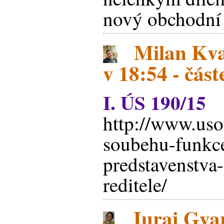
nový obchodní
Milan Kva
v 18:54 - čás
I. ÚS 190/15
http://www.uso
soubehu-funkc
predstavenstva
reditele/
Juraj Gyar