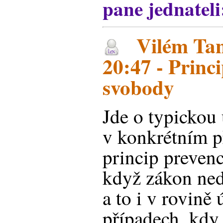
pane jednateli
Vilém Tan
20:47 - Princ
svobody
Jde o typickou
v konkrétním p
princip preven
když zákon ne
a to i v rovině
případech, kdy