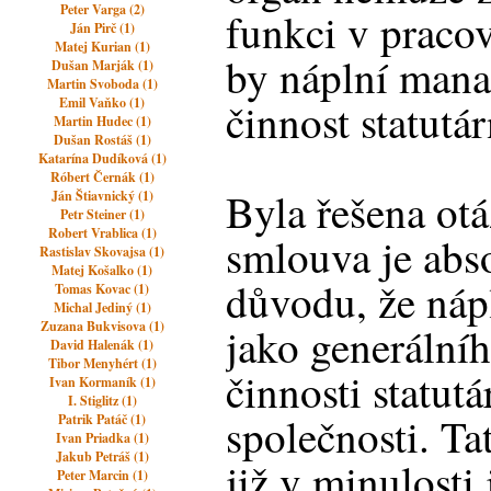
Peter Varga (2)
funkci v prac
Ján Pirč (1)
Matej Kurian (1)
by náplní mana
Dušan Marják (1)
Martin Svoboda (1)
Emil Vaňko (1)
činnost statutá
Martin Hudec (1)
Dušan Rostáš (1)
Katarína Dudíková (1)
Róbert Černák (1)
Byla řešena ot
Ján Štiavnický (1)
Petr Steiner (1)
Robert Vrablica (1)
smlouva je abs
Rastislav Skovajsa (1)
Matej Košalko (1)
důvodu, že náp
Tomas Kovac (1)
Michal Jediný (1)
Zuzana Bukvisova (1)
jako generálníh
David Halenák (1)
Tibor Menyhért (1)
činnosti statut
Ivan Kormaník (1)
I. Stiglitz (1)
společnosti. Ta
Patrik Patáč (1)
Ivan Priadka (1)
Jakub Petráš (1)
již v minulosti
Peter Marcin (1)