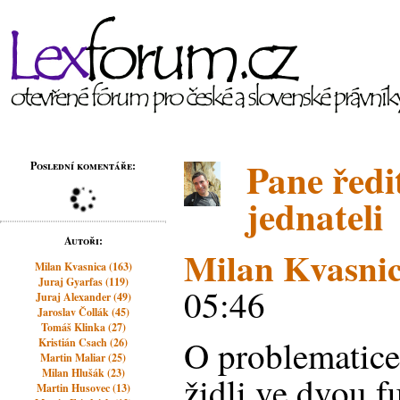
Pane ředit
Poslední komentáře:
jednateli
Autoři:
Milan Kvasni
Milan Kvasnica (163)
Juraj Gyarfas (119)
05:46
Juraj Alexander (49)
Jaroslav Čollák (45)
Tomáš Klinka (27)
O problematice
Kristián Csach (26)
Martin Maliar (25)
Milan Hlušák (23)
židli ve dvou 
Martin Husovec (13)