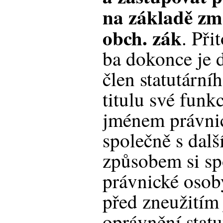
na základě zm
obch. zák
. Při
ba dokonce je d
člen statutárn
titulu své funk
jménem právni
společně s dalš
způsobem si sp
právnické osoby
před zneužitím
oprávnění statu