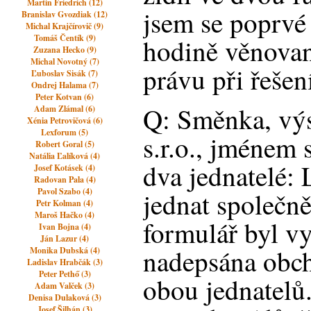
Martin Friedrich (12)
jsem se poprvé 
Branislav Gvozdiak (12)
Michal Krajčírovič (9)
Tomáš Čentík (9)
hodině věnova
Zuzana Hecko (9)
Michal Novotný (7)
právu při řešen
Ľuboslav Sisák (7)
Ondrej Halama (7)
Peter Kotvan (6)
Q: Směnka, výs
Adam Zlámal (6)
Xénia Petrovičová (6)
Lexforum (5)
s.r.o., jménem 
Robert Goral (5)
Natália Ľalíková (4)
dva jednatelé:
Josef Kotásek (4)
Radovan Pala (4)
Pavol Szabo (4)
jednat společn
Petr Kolman (4)
Maroš Hačko (4)
formulář byl vy
Ivan Bojna (4)
Ján Lazur (4)
nadepsána obch
Monika Dubská (4)
Ladislav Hrabčák (3)
Peter Pethő (3)
obou jednatelů
Adam Valček (3)
Denisa Dulaková (3)
Josef Šilhán (3)