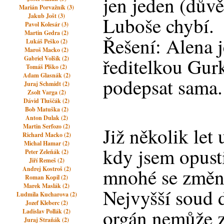
jen jeden (dův
Marián Porvažník (3)
Jakub Jošt (3)
Luboše chybí.
Pavol Kolesár (3)
Martin Gedra (2)
Řešení: Alena j
Lukáš Peško (2)
Maroš Macko (2)
ředitelkou Gur
Gabriel Volšík (2)
Tomáš Plško (2)
Adam Glasnák (2)
podepsat sama.
Juraj Schmidt (2)
Zsolt Varga (2)
Dávid Tluščák (2)
Bob Matuška (2)
Anton Dulak (2)
Martin Serfozo (2)
Již několik let
Richard Macko (2)
Michal Hamar (2)
kdy jsem opusti
Peter Zeleňák (2)
Jiří Remeš (2)
mnohé se změni
Andrej Kostroš (2)
Roman Kopil (2)
Marek Maslák (2)
Nejvyšší soud d
Ludmila Kucharova (2)
Jozef Kleberc (2)
orgán nemůže z
Ladislav Pollák (2)
Juraj Straňák (2)