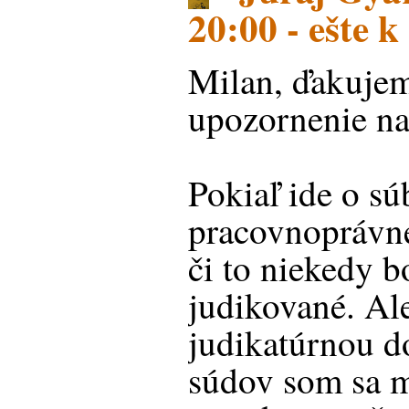
20:00 - ešte k
Milan, ďakujem
upozornenie na
Pokiaľ ide o sú
pracovnoprávne
či to niekedy 
judikované. Ale
judikatúrnou 
súdov som sa m