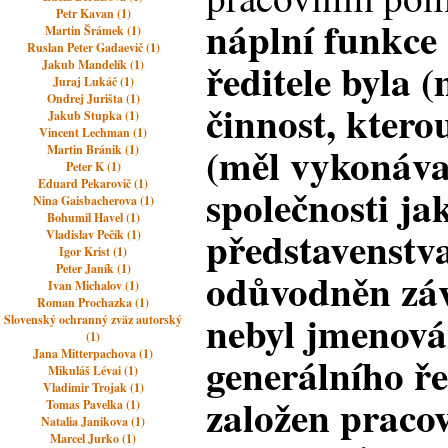
Petr Kavan (1)
náplní funkce
Martin Šrámek (1)
Ruslan Peter Gadaevič (1)
ředitele byla (
Jakub Mandelík (1)
Juraj Lukáč (1)
Ondrej Jurišta (1)
činnost, ktero
Jakub Stupka (1)
Vincent Lechman (1)
(měl vykonáva
Martin Bránik (1)
Peter K (1)
Eduard Pekarovič (1)
společnosti ja
Nina Gaisbacherova (1)
Bohumil Havel (1)
představenstva
Vladislav Pečík (1)
Igor Krist (1)
Peter Janík (1)
odůvodněn záv
Ivan Michalov (1)
Roman Prochazka (1)
nebyl jmenová
Slovenský ochranný zväz autorský
(1)
Jana Mitterpachova (1)
generálního ře
Mikuláš Lévai (1)
Vladimir Trojak (1)
založen praco
Tomas Pavelka (1)
Natalia Janikova (1)
Marcel Jurko (1)