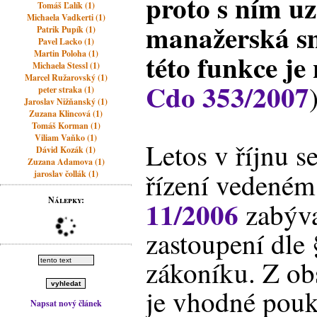
proto s ním u
Tomáš Ľalík (1)
Michaela Vadkerti (1)
manažerská s
Patrik Pupík (1)
Pavel Lacko (1)
této funkce je
Martin Poloha (1)
Michaela Stessl (1)
Marcel Ružarovský (1)
Cdo 353/2007
peter straka (1)
Jaroslav Nižňanský (1)
Zuzana Klincová (1)
Tomáš Korman (1)
Viliam Vaňko (1)
Letos v říjnu s
Dávid Kozák (1)
Zuzana Adamova (1)
řízení vedeném
jaroslav čollák (1)
Nálepky:
11/2006
zabýva
zastoupení dle
zákoníku. Z o
je vhodné pouk
Napsat nový článek