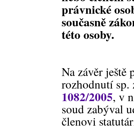
právnické oso
současně zák
této osoby.
Na závěr ještě
rozhodnutí sp. 
1082/2005
, v 
soud zabýval u
členovi statutá