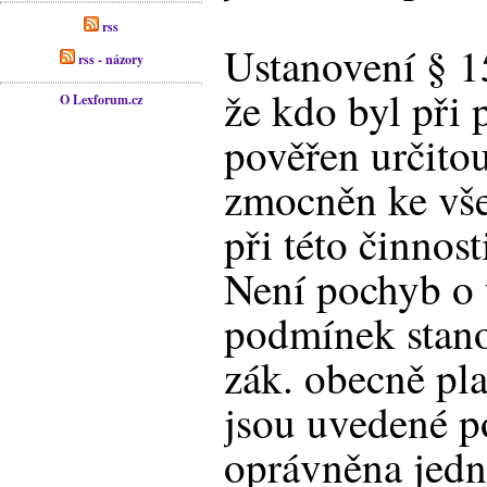
rss
Ustanovení § 15
rss - názory
že kdo byl při
O Lexforum.cz
pověřen určitou
zmocněn ke vš
při této činnos
Není pochyb o 
podmínek stano
zák. obecně pla
jsou uvedené p
oprávněna jedna