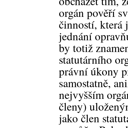
obcházet tím, ž
orgán pověří sv
činností, která
jednání opravň
by totiž znamen
statutárního or
právní úkony p
samostatně, an
nejvyšším orgá
členy) uložený
jako člen statu