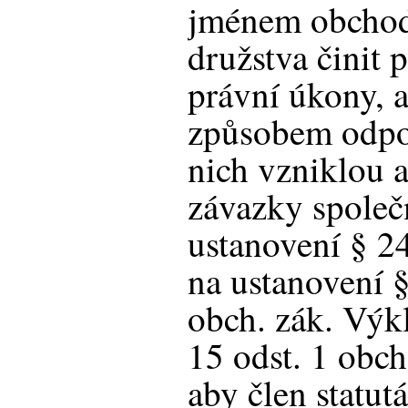
jménem obchodn
družstva činit 
právní úkony, 
způsobem odpo
nich vzniklou a
závazky společ
ustanovení § 24
na ustanovení §
obch. zák. Výk
15 odst. 1 obc
aby člen statut