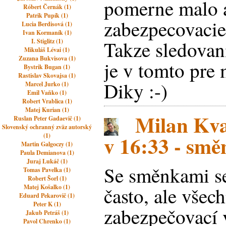
pomerne malo a
Róbert Černák (1)
Patrik Pupík (1)
zabezpecovacie
Lucia Berdisová (1)
Ivan Kormaník (1)
Takze sledovani
I. Stiglitz (1)
Mikuláš Lévai (1)
Zuzana Bukvisova (1)
je v tomto pre
Bystrik Bugan (1)
Rastislav Skovajsa (1)
Diky :-)
Marcel Jurko (1)
Emil Vaňko (1)
Robert Vrablica (1)
Matej Kurian (1)
Milan Kva
Ruslan Peter Gadaevič (1)
Slovenský ochranný zväz autorský
v 16:33 - sm
(1)
Martin Galgoczy (1)
Paula Demianova (1)
Juraj Lukáč (1)
Se směnkami s
Tomas Pavelka (1)
Robert Šorl (1)
Matej Košalko (1)
často, ale všec
Eduard Pekarovič (1)
Peter K (1)
zabezpečovací v
Jakub Petráš (1)
Pavol Chrenko (1)