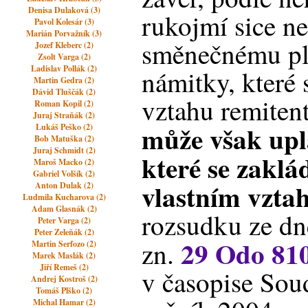
Denisa Dulaková (3)
rukojmí sice ne
Pavol Kolesár (3)
Marián Porvažník (3)
směnečnému pl
Jozef Kleberc (2)
Zsolt Varga (2)
Ladislav Pollák (2)
námitky, které 
Martin Gedra (2)
Dávid Tluščák (2)
vztahu remitent
Roman Kopil (2)
Juraj Straňák (2)
může však upl
Lukáš Peško (2)
Bob Matuška (2)
Juraj Schmidt (2)
které se zaklá
Maroš Macko (2)
Gabriel Volšík (2)
vlastním vzta
Anton Dulak (2)
Ludmila Kucharova (2)
Adam Glasnák (2)
rozsudku ze dn
Peter Varga (2)
Peter Zeleňák (2)
29 Odo 81
zn.
Martin Serfozo (2)
Marek Maslák (2)
Jiří Remeš (2)
v časopise Soud
Andrej Kostroš (2)
Tomáš Plško (2)
Michal Hamar (2)