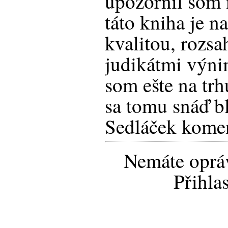
upozornil som n
táto kniha je n
kvalitou, rozs
judikátmi výni
som ešte na trh
sa tomu snáď bl
Sedláček kome
Nemáte opráv
Přihla