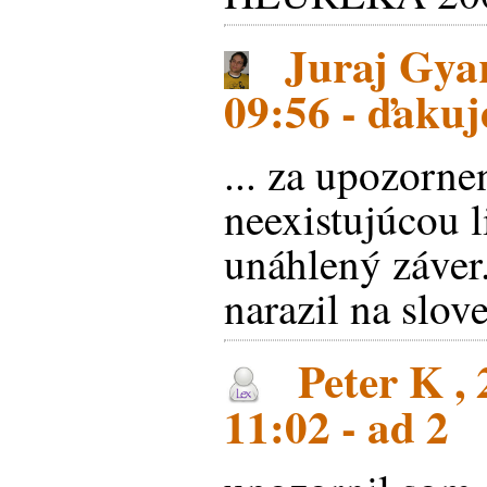
Juraj Gyar
09:56 - ďakuje
... za upozorne
neexistujúcou l
unáhlený záver
narazil na slove
Peter K , 
11:02 - ad 2