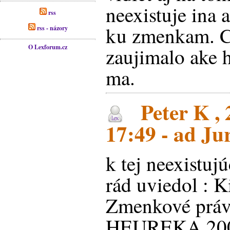
neexistuje ina a
rss
ku zmenkam. 
rss - názory
O Lexforum.cz
zaujimalo ake 
ma.
Peter K , 
17:49 - ad Ju
k tej neexistujú
rád uviedol : Ki
Zmenkové právo
HEUREKA 2004