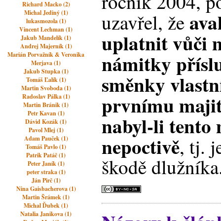
ročník 2004, p
Richard Macko (2)
ava
Michal Jediný (1)
uzavřel, že
lukasmozola (1)
Vincent Lechman (1)
uplatnit vůči 
Jakub Mandelík (1)
Andrej Majerník (1)
námitky příslu
Marián Porvažník & Veronika
Merjava (1)
Jakub Stupka (1)
směnky vlastní
Tomáš Ľalík (1)
Martin Svoboda (1)
prvnímu majite
Radoslav Pálka (1)
Martin Bránik (1)
Petr Kavan (1)
nabyl-li tento
Dávid Kozák (1)
Pavol Mlej (1)
nepoctivě
, tj.
Adam Pauček (1)
Tomáš Pavlo (1)
Patrik Patáč (1)
škodě dlužníka
Peter Janík (1)
peter straka (1)
Ján Pirč (1)
Nina Gaisbacherova (1)
Martin Šrámek (1)
Michal Ďubek (1)
Natalia Janikova (1)