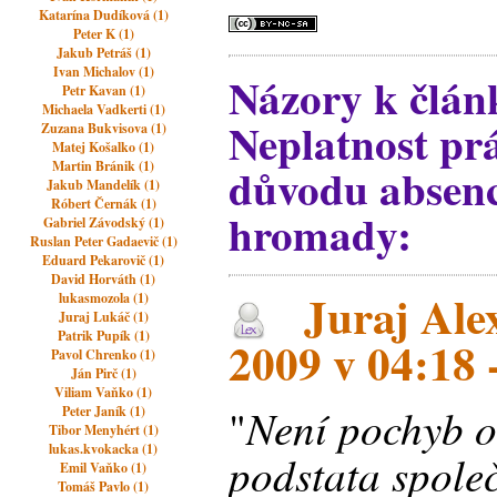
Katarína Dudíková (1)
Peter K (1)
Jakub Petráš (1)
Ivan Michalov (1)
Názory k člán
Petr Kavan (1)
Michaela Vadkerti (1)
Neplatnost pr
Zuzana Bukvisova (1)
Matej Košalko (1)
Martin Bránik (1)
důvodu absenc
Jakub Mandelík (1)
Róbert Černák (1)
hromady:
Gabriel Závodský (1)
Ruslan Peter Gadaevič (1)
Eduard Pekarovič (1)
David Horváth (1)
Juraj Ale
lukasmozola (1)
Juraj Lukáč (1)
Patrik Pupík (1)
2009 v 04:18 
Pavol Chrenko (1)
Ján Pirč (1)
Viliam Vaňko (1)
Není pochyb o
"
Peter Janík (1)
Tibor Menyhért (1)
lukas.kvokacka (1)
podstata společ
Emil Vaňko (1)
Tomáš Pavlo (1)