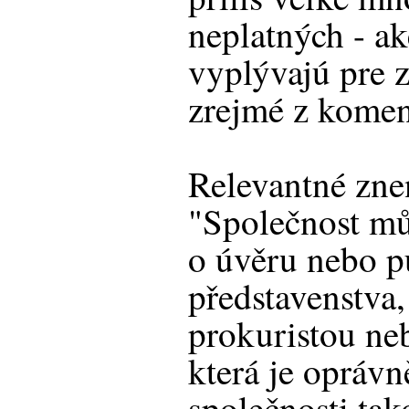
neplatných - ak
vyplývajú pre 
zrejmé z komen
Relevantné zne
"Společnost mů
o úvěru nebo p
představenstva,
prokuristou ne
která je opráv
společnosti ta