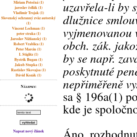
uzavřela-li by 
Miriam Potočná (1)
jaroslav čollák (1)
Vladimir Trojak (1)
dlužnice smlou
Slovenský ochranný zväz autorský
(1)
vyjmenovanou v
Vincent Lechman (1)
peter straka (1)
Jaroslav Nižňanský (1)
obch. zák. jakož
Robert Vrablica (1)
Peter Marcin (1)
by se např. zav
I. Stiglitz (1)
Bystrik Bugan (1)
Jakub Stupka (1)
poskytnuté pen
Rastislav Skovajsa (1)
Dávid Kozák (1)
nepřiměřeně vy
Nálepky:
sa § 196a(1) po
kde je spoločno
Áno, rozhodnut
Napsat nový článek