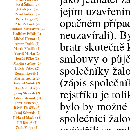
Josef Šilhán (3)
jejím uzavřením
Jakub Jošt (3)
Pavol Kolesár (3)
opačném přípa
Peter Varga (2)
Peter Zeleňák (2)
Ludmila Kucharova (2)
neuzavírali). By
Ladislav Pollák (2)
Michal Hamar (2)
bratr skutečně 
Anton Dulak (2)
Marek Maslák (2)
smlouvy o půjč
Maroš Macko (2)
Tomáš Plško (2)
Martin Serfozo (2)
společníky žal
Lukáš Peško (2)
Roman Kopil (2)
(zápis společn
Martin Gedra (2)
Gabriel Volšík (2)
Bob Matuška (2)
rejstříku je tol
Juraj Straňák (2)
Adam Glasnák (2)
bylo by možné u
Jozef Kleberc (2)
Dávid Tluščák (2)
Juraj Schmidt (2)
společníci žalo
Richard Macko (2)
Jiří Remeš (2)
vyjádřili se s
Zsolt Varga (2)