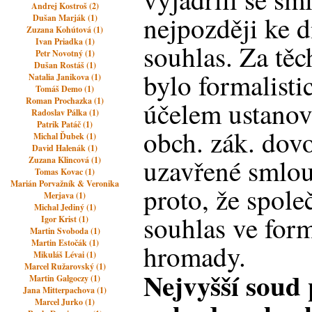
Andrej Kostroš (2)
nejpozději ke d
Dušan Marják (1)
Zuzana Kohútová (1)
Ivan Priadka (1)
souhlas. Za těc
Petr Novotný (1)
Dušan Rostáš (1)
bylo formalisti
Natalia Janikova (1)
Tomáš Demo (1)
Roman Prochazka (1)
účelem ustanov
Radoslav Pálka (1)
Patrik Patáč (1)
obch. zák. dov
Michal Ďubek (1)
David Halenák (1)
uzavřené smlou
Zuzana Klincová (1)
Tomas Kovac (1)
Marián Porvažník & Veronika
proto, že spole
Merjava (1)
Michal Jediný (1)
souhlas ve for
Igor Krist (1)
Martin Svoboda (1)
Martin Estočák (1)
hromady.
Mikuláš Lévai (1)
Marcel Ružarovský (1)
Nejvyšší soud 
Martin Galgoczy (1)
Jana Mitterpachova (1)
Marcel Jurko (1)