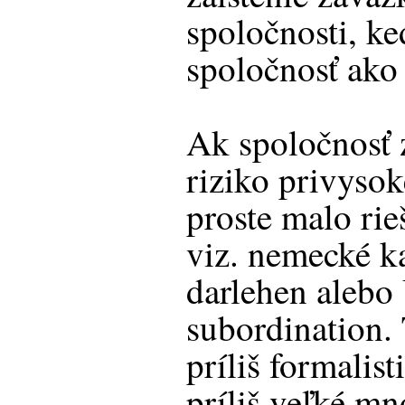
spoločnosti, k
spoločnosť ako 
Ak spoločnosť 
riziko privyso
proste malo rie
viz. nemecké k
darlehen alebo
subordination. 
príliš formalist
príliš veľké m