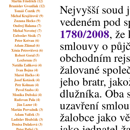
Martin Friedrich (12)
Nejvyšší soud j
Branislav Gvozdiak (12)
Tomáš Čentík (9)
Michal Krajčírovič (9)
vedeném pod sp
Zuzana Hecko (9)
Ondrej Halama (7)
1780/2008
, že
Michal Novotný (7)
Ľuboslav Sisák (7)
Peter Kotvan (6)
smlouvy o půjč
Adam Zlámal (6)
Xénia Petrovičová (6)
obchodním rejst
Robert Goral (5)
Lexforum (5)
žalované společ
Natália Ľalíková (4)
Ivan Bojna (4)
Maroš Hačko (4)
jeho bratr, jako
Josef Kotásek (4)
Petr Kolman (4)
dlužníka. Oba s
Pavol Szabo (4)
Monika Dubská (4)
Radovan Pala (4)
uzavření smlou
Ján Lazur (4)
Marián Porvažník (3)
žalobce jako věř
Adam Valček (3)
Ladislav Hrabčák (3)
jako jednatel ž
Denisa Dulaková (3)
Peter Pethő (3)