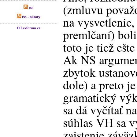
(zmluvu považo
rss
rss - názory
na vysvetlenie
O Lexforum.cz
premlčaní) bol
toto je tiež ešt
Ak NS argument
zbytok ustanove
dole) a preto j
gramatický výkl
sa dá vyčítať na
súhlas VH sa v
zaistenie záväz