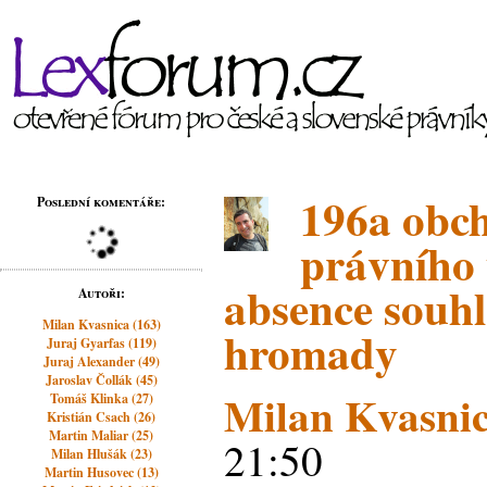
196a obch
Poslední komentáře:
právního
absence souhl
Autoři:
Milan Kvasnica (163)
hromady
Juraj Gyarfas (119)
Juraj Alexander (49)
Jaroslav Čollák (45)
Milan Kvasni
Tomáš Klinka (27)
Kristián Csach (26)
Martin Maliar (25)
21:50
Milan Hlušák (23)
Martin Husovec (13)