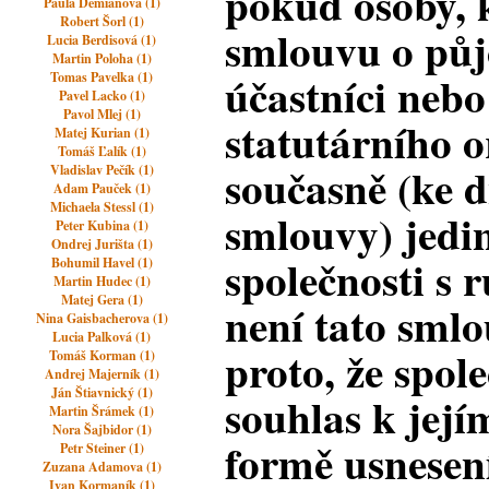
pokud osoby, 
Paula Demianova (1)
Robert Šorl (1)
smlouvu o půjč
Lucia Berdisová (1)
Martin Poloha (1)
účastníci nebo
Tomas Pavelka (1)
Pavel Lacko (1)
Pavol Mlej (1)
statutárního o
Matej Kurian (1)
Tomáš Ľalík (1)
současně (ke d
Vladislav Pečík (1)
Adam Pauček (1)
Michaela Stessl (1)
smlouvy) jedi
Peter Kubina (1)
Ondrej Jurišta (1)
společnosti s
Bohumil Havel (1)
Martin Hudec (1)
Matej Gera (1)
není tato smlo
Nina Gaisbacherova (1)
Lucia Palková (1)
proto, že spole
Tomáš Korman (1)
Andrej Majerník (1)
Ján Štiavnický (1)
souhlas k její
Martin Šrámek (1)
Nora Šajbidor (1)
formě usnesen
Petr Steiner (1)
Zuzana Adamova (1)
Ivan Kormaník (1)