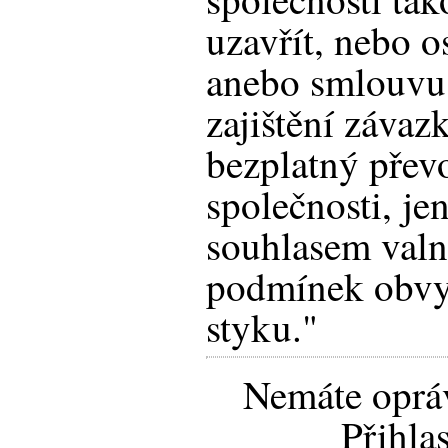
uzavřít, nebo 
anebo smlouvu,
zajištění závaz
bezplatný přev
společnosti, je
souhlasem valn
podmínek obvy
styku."
Nemáte opráv
Přihla