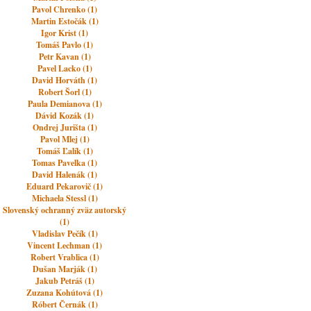
Pavol Chrenko (1)
Martin Estočák (1)
Igor Krist (1)
Tomáš Pavlo (1)
Petr Kavan (1)
Pavel Lacko (1)
David Horváth (1)
Robert Šorl (1)
Paula Demianova (1)
Dávid Kozák (1)
Ondrej Jurišta (1)
Pavol Mlej (1)
Tomáš Ľalík (1)
Tomas Pavelka (1)
David Halenák (1)
Eduard Pekarovič (1)
Michaela Stessl (1)
Slovenský ochranný zväz autorský
(1)
Vladislav Pečík (1)
Vincent Lechman (1)
Robert Vrablica (1)
Dušan Marják (1)
Jakub Petráš (1)
Zuzana Kohútová (1)
Róbert Černák (1)