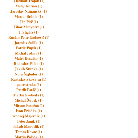
Vladimir Trojak (1)
Matej Kurian (1)
Jaroslav Nižňanský (1)
Martin Bránik (1)
Ján Pirč (1)
Tibor Menyhért (1)
I. Stiglitz (1)
Ruslan Peter Gadaevič (1)
jaroslav čollák (1)
Patrik Pupík (1)
Michal Jediný (1)
Matej Košalko (1)
Radoslav Pálka (1)
Jakub Stupka (1)
Nora Šajbidor (1)
Rastislav Skovajsa (1)
peter straka (1)
Patrik Patáč (1)
Martin Svoboda (1)
Michal Ďubek (1)
Miriam Potočná (1)
Ivan Priadka (1)
Andrej Majerník (1)
Peter Janík (1)
Jakub Mandelík (1)
Tomas Kovac (1)
Martin Poloha (1)