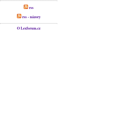
rss
rss - názory
O Lexforum.cz