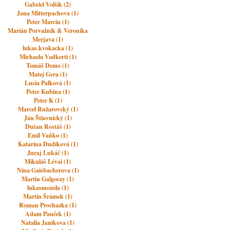
Gabriel Volšík (2)
Jana Mitterpachova (1)
Peter Marcin (1)
Marián Porvažník & Veronika
Merjava (1)
lukas.kvokacka (1)
Michaela Vadkerti (1)
Tomáš Demo (1)
Matej Gera (1)
Lucia Palková (1)
Peter Kubina (1)
Peter K (1)
Marcel Ružarovský (1)
Ján Štiavnický (1)
Dušan Rostáš (1)
Emil Vaňko (1)
Katarína Dudíková (1)
Juraj Lukáč (1)
Mikuláš Lévai (1)
Nina Gaisbacherova (1)
Martin Galgoczy (1)
lukasmozola (1)
Martin Šrámek (1)
Roman Prochazka (1)
Adam Pauček (1)
Natalia Janikova (1)