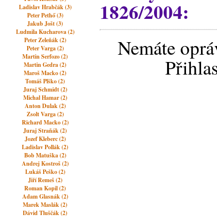
1826/2004:
Ladislav Hrabčák (3)
Peter Pethő (3)
Jakub Jošt (3)
Ludmila Kucharova (2)
Nemáte opráv
Peter Zeleňák (2)
Peter Varga (2)
Martin Serfozo (2)
Přihla
Martin Gedra (2)
Maroš Macko (2)
Tomáš Plško (2)
Juraj Schmidt (2)
Michal Hamar (2)
Anton Dulak (2)
Zsolt Varga (2)
Richard Macko (2)
Juraj Straňák (2)
Jozef Kleberc (2)
Ladislav Pollák (2)
Bob Matuška (2)
Andrej Kostroš (2)
Lukáš Peško (2)
Jiří Remeš (2)
Roman Kopil (2)
Adam Glasnák (2)
Marek Maslák (2)
Dávid Tluščák (2)