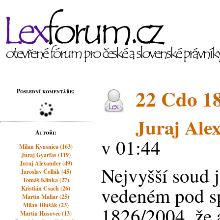
22 Cdo 1
Poslední komentáře:
Juraj Ale
Autoři:
v 01:44
Milan Kvasnica (163)
Juraj Gyarfas (119)
Juraj Alexander (49)
Nejvyšší soud j
Jaroslav Čollák (45)
Tomáš Klinka (27)
vedeném pod sp
Kristián Csach (26)
Martin Maliar (25)
Milan Hlušák (23)
1826/2004, že 
Martin Husovec (13)