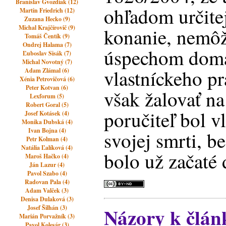
Branislav Gvozdiak (12)
ohľadom určite
Martin Friedrich (12)
Zuzana Hecko (9)
Michal Krajčírovič (9)
konanie, nemôž
Tomáš Čentík (9)
Ondrej Halama (7)
úspechom domá
Ľuboslav Sisák (7)
Michal Novotný (7)
vlastníckeho p
Adam Zlámal (6)
Xénia Petrovičová (6)
Peter Kotvan (6)
však žalovať na
Lexforum (5)
Robert Goral (5)
poručiteľ bol 
Josef Kotásek (4)
Monika Dubská (4)
Ivan Bojna (4)
svojej smrti, be
Petr Kolman (4)
Natália Ľalíková (4)
bolo už začaté 
Maroš Hačko (4)
Ján Lazur (4)
Pavol Szabo (4)
Radovan Pala (4)
Adam Valček (3)
Denisa Dulaková (3)
Názory k člán
Josef Šilhán (3)
Marián Porvažník (3)
Pavol Kolesár (3)