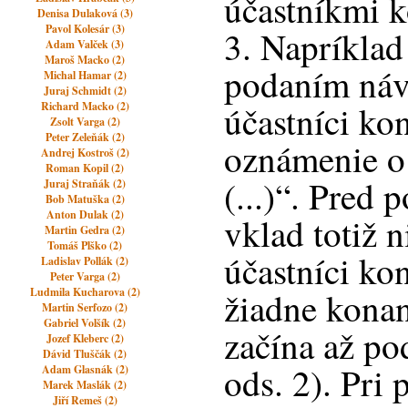
účastníkmi k
Denisa Dulaková (3)
Pavol Kolesár (3)
3. Napríklad
Adam Valček (3)
Maroš Macko (2)
podaním náv
Michal Hamar (2)
Juraj Schmidt (2)
účastníci kon
Richard Macko (2)
Zsolt Varga (2)
Peter Zeleňák (2)
oznámenie o
Andrej Kostroš (2)
Roman Kopil (2)
(...)“. Pred
Juraj Straňák (2)
Bob Matuška (2)
Anton Dulak (2)
vklad totiž n
Martin Gedra (2)
Tomáš Plško (2)
účastníci kon
Ladislav Pollák (2)
Peter Varga (2)
Ludmila Kucharova (2)
žiadne konan
Martin Serfozo (2)
Gabriel Volšík (2)
začína až po
Jozef Kleberc (2)
Dávid Tluščák (2)
ods. 2). Pri
Adam Glasnák (2)
Marek Maslák (2)
Jiří Remeš (2)