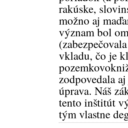
rakúske, slovin
možno aj maďar
význam bol om
(zabezpečovala 
vkladu, čo je 
pozemkovokniž
zodpovedala aj 
úprava. Náš zá
tento inštitút 
tým vlastne de