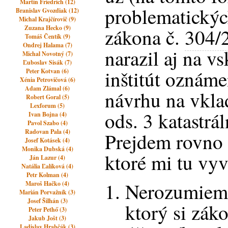
Martin Friedrich (12)
problematickýc
Branislav Gvozdiak (12)
Michal Krajčírovič (9)
Zuzana Hecko (9)
zákona č.
304/
Tomáš Čentík (9)
Ondrej Halama (7)
narazil aj na v
Michal Novotný (7)
Ľuboslav Sisák (7)
inštitút oznám
Peter Kotvan (6)
Xénia Petrovičová (6)
Adam Zlámal (6)
návrhu na vkla
Robert Goral (5)
Lexforum (5)
ods. 3 katastrá
Ivan Bojna (4)
Pavol Szabo (4)
Radovan Pala (4)
Prejdem rovno 
Josef Kotásek (4)
Monika Dubská (4)
ktoré mi tu vyvs
Ján Lazur (4)
Natália Ľalíková (4)
Petr Kolman (4)
Nerozumiem 
Maroš Hačko (4)
Marián Porvažník (3)
Josef Šilhán (3)
ktorý si zák
Peter Pethő (3)
Jakub Jošt (3)
Ladislav Hrabčák (3)