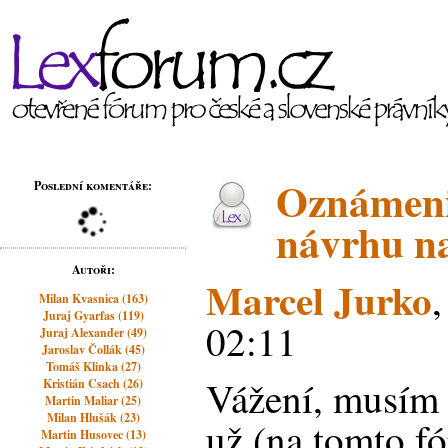
Oznámeni
Poslední komentáře:
návrhu n
Autoři:
Marcel Jurko
,
Milan Kvasnica (163)
Juraj Gyarfas (119)
02:11
Juraj Alexander (49)
Jaroslav Čollák (45)
Tomáš Klinka (27)
Vážení, musím 
Kristián Csach (26)
Martin Maliar (25)
Milan Hlušák (23)
už (na tomto fó
Martin Husovec (13)