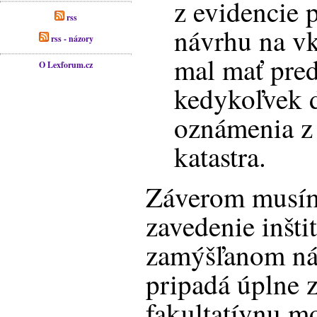
z evidencie 
rss
návrhu na vk
rss - názory
mal mať pre
O Lexforum.cz
kedykoľvek 
oznámenia z 
katastra.
Záverom musím
zavedenie inšt
zamýšľanom ná
pripadá úplne z
fakultatívnu mo