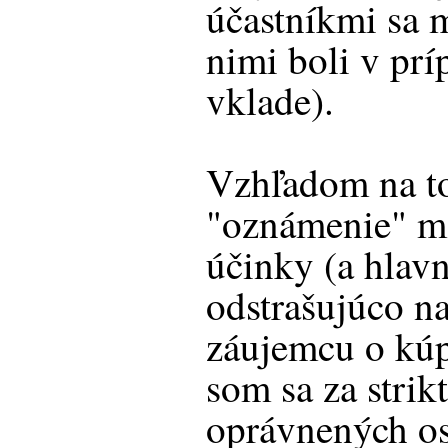
účastníkmi sa m
nimi boli v prí
vklade).
Vzhľadom na to
"oznámenie" m
účinky (a hlav
odstrašujúco n
záujemcu o kúp
som sa za stri
oprávnených os