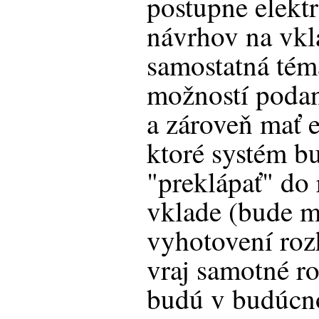
postupne elekt
návrhov na vkl
samostatná té
možností podan
a zároveň mať e
ktoré systém b
"preklápať" do
vklade (bude m
vyhotovení roz
vraj samotné r
budú v budúcno