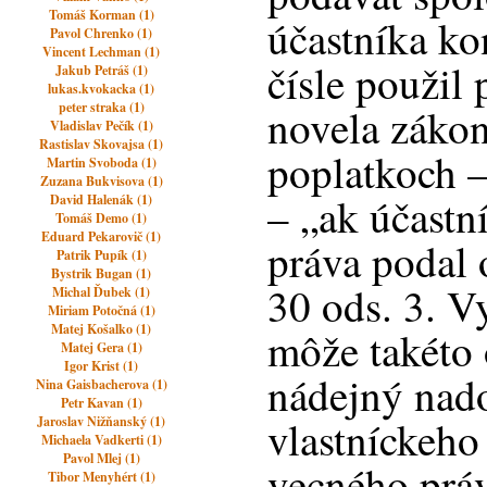
Tomáš Korman (1)
účastníka k
Pavol Chrenko (1)
Vincent Lechman (1)
čísle použil
Jakub Petráš (1)
lukas.kvokacka (1)
peter straka (1)
novela záko
Vladislav Pečík (1)
Rastislav Skovajsa (1)
poplatkoch –
Martin Svoboda (1)
Zuzana Bukvisova (1)
– „ak účastn
David Halenák (1)
Tomáš Demo (1)
Eduard Pekarovič (1)
práva podal
Patrik Pupík (1)
Bystrik Bugan (1)
30 ods. 3. V
Michal Ďubek (1)
Miriam Potočná (1)
Matej Košalko (1)
môže takéto
Matej Gera (1)
Igor Krist (1)
nádejný nad
Nina Gaisbacherova (1)
Petr Kavan (1)
vlastníckeho
Jaroslav Nižňanský (1)
Michaela Vadkerti (1)
Pavol Mlej (1)
vecného práv
Tibor Menyhért (1)