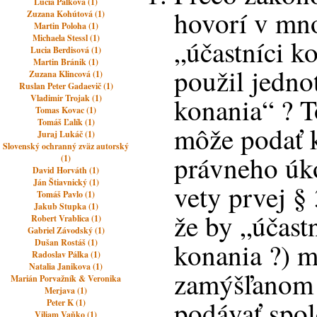
Lucia Palková (1)
hovorí v mn
Zuzana Kohútová (1)
Martin Poloha (1)
Michaela Stessl (1)
„účastníci ko
Lucia Berdisová (1)
Martin Bránik (1)
použil jedno
Zuzana Klincová (1)
Ruslan Peter Gadaevič (1)
konania“ ? T
Vladimir Trojak (1)
Tomas Kovac (1)
Tomáš Ľalík (1)
môže podať k
Juraj Lukáč (1)
Slovenský ochranný zväz autorský
právneho úko
(1)
David Horváth (1)
Ján Štiavnický (1)
vety prvej §
Tomáš Pavlo (1)
Jakub Stupka (1)
že by „účast
Robert Vrablica (1)
Gabriel Závodský (1)
Dušan Rostáš (1)
konania ?) m
Radoslav Pálka (1)
Natalia Janikova (1)
zamýšľanom 
Marián Porvažník & Veronika
Merjava (1)
podávať spo
Peter K (1)
Viliam Vaňko (1)