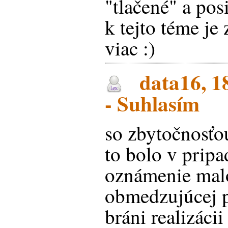
"tlačené" a pos
k tejto téme je
viac :)
data16, 1
- Suhlasím
so zbytočnosťo
to bolo v pripa
oznámenie malo
obmedzujúcej 
bráni realizáci