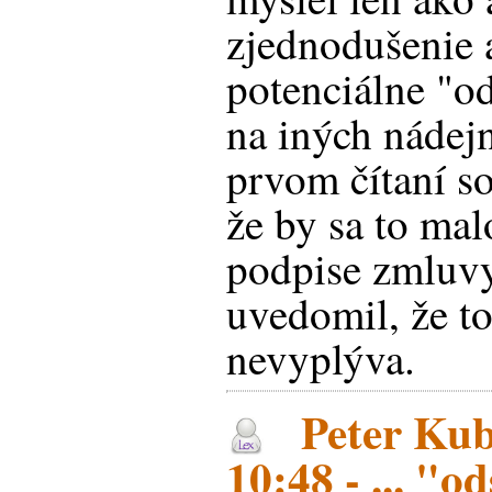
zjednodušenie a
potenciálne "o
na iných nádej
prvom čítaní s
že by sa to mal
podpise zmluvy
uvedomil, že to
nevyplýva.
Peter Kub
10:48 - ... "o