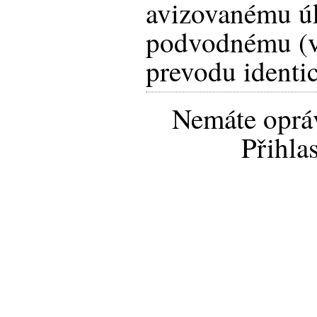
avizovanému úk
podvodnému (
prevodu identi
Nemáte opráv
Přihla