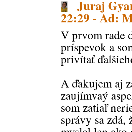
Juraj Gyar
22:29 - Ad: M
V prvom rade 
príspevok a so
privítať ďalšieh
A ďakujem aj z
zaujímvaý aspek
som zatiaľ neri
správy sa zdá, 
myslel len ako 