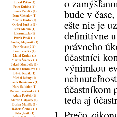
o zamýšľano
Lukáš Peško (2)
Peter Kubina (1)
bude v čase
Tomas Pavelka (1)
Ivan Michalov (1)
Martin Hudec (1)
ešte nie je u
Ondrej Jurišta (1)
Peter Marcin (1)
definitívne u
lukasmozola (1)
Patrik Patáč (1)
právneho úko
Andrej Majerník (1)
Petr Novotný (1)
Ivan Priadka (1)
účastníci ko
Matej Kurian (1)
Martin Šrámek (1)
výnimkou ev
Jakub Mandelík (1)
Katarína Dudíková (1)
Dávid Kozák (1)
nehnuteľnost
Michal Jediný (1)
Paula Demianova (1)
účastníkom 
Nora Šajbidor (1)
Roman Prochazka (1)
teda aj účas
Adam Pauček (1)
Martin Galgoczy (1)
Dušan Marják (1)
Róbert Černák (1)
Prečo zákono
Peter Janík (1)