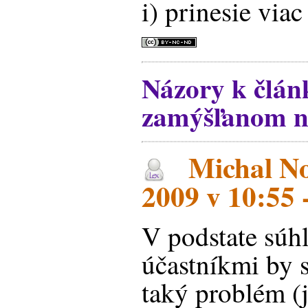
i) prinesie viac
Názory k člá
zamýšľanom n
Michal No
2009 v 10:55 
V podstate súhl
účastníkmi by 
taký problém (