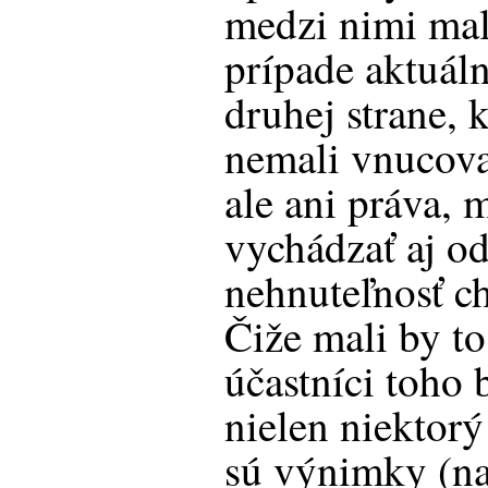
medzi nimi ma
prípade aktuáln
druhej strane,
nemali vnucova
ale ani práva,
vychádzať aj od
nehnuteľnosť c
Čiže mali by t
účastníci toho
nielen niektor
sú výnimky (na