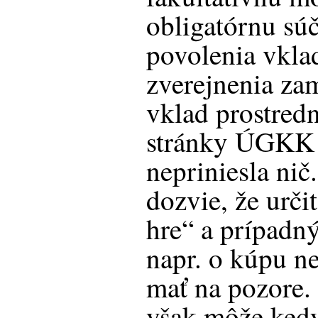
obligatórnu súč
povolenia vkla
zverejnenia za
vklad prostred
stránky ÚGKK 
nepriniesla nič
dozvie, že urči
hre“ a prípadn
napr. o kúpu n
mať na pozore.
však môže ked