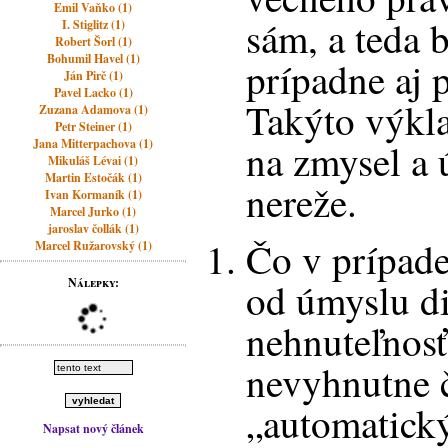
Emil Vaňko (1)
sám, a teda 
I. Stiglitz (1)
Robert Šorl (1)
Bohumil Havel (1)
prípadne aj p
Ján Pirč (1)
Pavel Lacko (1)
Takýto výkl
Zuzana Adamova (1)
Petr Steiner (1)
Jana Mitterpachova (1)
na zmysel a ú
Mikuláš Lévai (1)
Martin Estočák (1)
nereže.
Ivan Kormaník (1)
Marcel Jurko (1)
jaroslav čollák (1)
Čo v prípade
Marcel Ružarovský (1)
Nálepky:
od úmyslu d
nehnuteľnos
nevyhnutne č
„automatick
Napsat nový článek