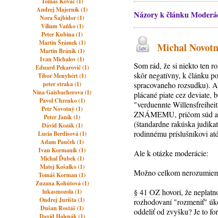
Tomas Kovac (1)
Andrej Majerník (1)
Názory k článku Moderác
Nora Šajbidor (1)
Viliam Vaňko (1)
Peter Kubina (1)
Martin Šrámek (1)
Michal Novotný
Martin Bránik (1)
Ivan Michalov (1)
Som rád, že si niekto ten r
Eduard Pekarovič (1)
skôr negatívny, k článku p
Tibor Menyhért (1)
peter straka (1)
spracovaneho rozsudku). An
Nina Gaisbacherova (1)
plácané piate cez deviate,
Pavol Chrenko (1)
"verduennte Willensfreiheit"
Petr Novotný (1)
ZNÁMEMU, pričom súd ani ne
Peter Janík (1)
(štandardne rakúska judikat
Dávid Kozák (1)
rodinnému príslušníkovi atď
Lucia Berdisová (1)
Adam Pauček (1)
Ivan Kormaník (1)
Ale k otázke moderácie:
Michal Ďubek (1)
Matej Košalko (1)
Možno celkom nerozumiem 
Tomáš Korman (1)
Zuzana Kohútová (1)
§ 41 OZ
hovorí, že neplatn
lukasmozola (1)
Ondrej Jurišta (1)
rozhodovaní "rozmeniť" úko
Dušan Rostáš (1)
oddeliť od zvyšku? Je to f
David Halenák (1)