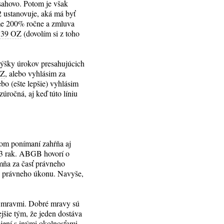
bsahovo. Potom je však
2 ustanovuje, aká má byť
ume 200% ročne a zmluva
 39 OZ
(dovolím si z toho
výšky úrokov presahujúcich
hZ
, alebo vyhlásim za
bo (ešte lepšie) vyhlásim
úročná, aj keď túto líniu
šom ponímaní zahŕňa aj
. 3 rak. ABGB hovorí o
mňa za časť právneho
u právneho úkonu. Navyše,
i mravmi. Dobré mravy sú
ejšie tým, že jeden dostáva
jení s inými okolnosťami