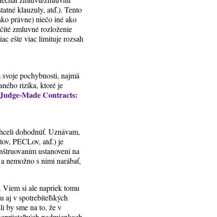
tatné klauzuly, atď.). Tento
ako právne) niečo iné ako
rčité zmluvné rozloženie
c ešte viac limituje rozsah
 svoje pochybnosti, najmä
ného rizika, ktoré je
Judge-Made Contracts:
e chceli dohodnúť. Uznávam,
tov, PECLov, atď.) je
nštruovaním ustanovení na
 a nemožno s nimi narábať,
i. Viem si ale napriek tomu
u aj v spotrebiteľských
i by sme na to, že v
 neprijateľných podmienkach