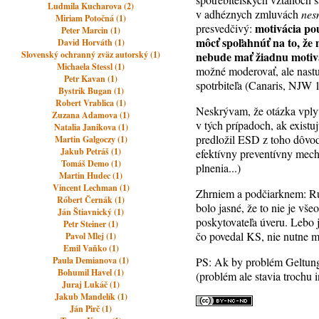
Ludmila Kucharova (2)
v adhéznych zmluvách
nes
Miriam Potočná (1)
motivácia po
presvedčivý:
Peter Marcin (1)
môcť spoľahnúť na to, že 
David Horváth (1)
Slovenský ochranný zväz autorský (1)
nebude mať žiadnu motiv
Michaela Stessl (1)
možné moderovať, ale nastu
Petr Kavan (1)
spotrbiteľa (Canaris, NJW 1
Bystrik Bugan (1)
Robert Vrablica (1)
Neskrývam, že otázka vplyv
Zuzana Adamova (1)
v tých prípadoch, ak exis
Natalia Janikova (1)
predložil ESD z toho dôvod
Martin Galgoczy (1)
Jakub Petráš (1)
efektívny preventívny mecha
Tomáš Demo (1)
plnenia...)
Martin Hudec (1)
Vincent Lechman (1)
Zhrniem a podčiarknem: Ru
Róbert Černák (1)
bolo jasné, že to nie je vš
Ján Štiavnický (1)
poskytovateľa úveru. Lebo j
Petr Steiner (1)
čo povedal KS, nie nutne m
Pavol Mlej (1)
Emil Vaňko (1)
Paula Demianova (1)
PS: Ak by problém Geltung
Bohumil Havel (1)
(problém ale stavia trochu 
Juraj Lukáč (1)
Jakub Mandelík (1)
Ján Pirč (1)