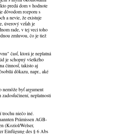
iekto predá dom v hodnote
e je dôvodom rozporu s
ch a nevie, že existuje
e, úverový vzťah je
nom rade, v tej veci toho
rdnou zmluvou, čo je tiež
vnu" časť, ktorá je neplatná
súd je schopný všetkého
na činnosť, takisto aj
ôsobilá dôkazu, napr., aké
 to nemôže byť argument
h zadosťučinení, neplatnosti
 trochu niečo iné.
genannten Prämissen AGB-
en (Koziol/Welser,
der Einfügung des § 6 Abs