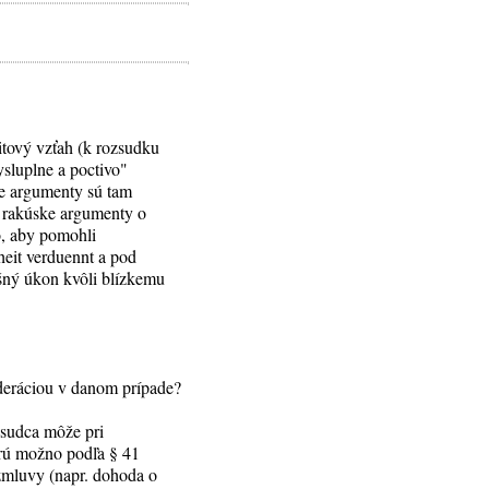
itový vzťah (k rozsudku
ysluplne a poctivo"
ie argumenty sú tam
a rakúske argumenty o
to, aby pomohli
eit verduennt a pod
ušný úkon kvôli blízkemu
eráciou v danom prípade?
 sudca môže pri
orú možno podľa § 41
 zmluvy (napr. dohoda o