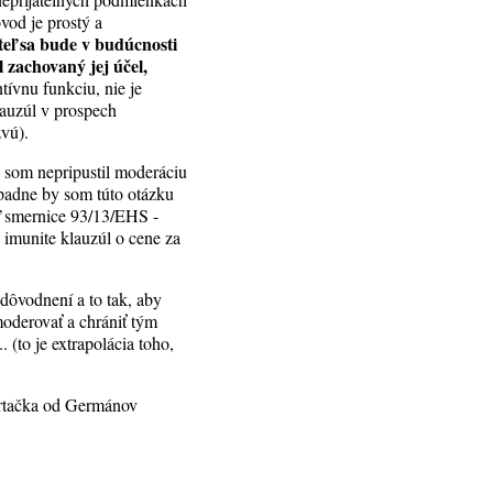
od je prostý a
teľ sa bude v budúcnosti
 zachovaný jej účel,
tívnu funkciu, nie je
lauzúl v prospech
zvú).
y som nepripustil moderáciu
padne by som túto otázku
ľ smernice 93/13/EHS -
 imunite klauzúl o cene za
dôvodnení a to tak, aby
moderovať a chrániť tým
 (to je extrapolácia toho,
zertačka od Germánov