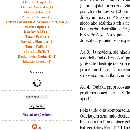
Vladimir Trojak (1)
(napr. nejaká forma zneuži
Gabriel Závodský (1)
piatich miliónov za 100 kor
Michal Jediný (1)
dobrými mravmi. Ale ak niek
Zuzana Klincová (1)
Marián Porvažník & Veronika Merjava (1)
niečo ako realitka a trh s 
Patrik Pupík (1)
Dauerschuldverhältnis, čo 
jaroslav čollák (1)
KS v Prešove išlo v podsta
Tomáš Pavlo (1)
dôležitý argument v prospec
Rastislav Skovajsa (1)
Tomáš Ľalík (1)
Ad 3.: Ja neviem, ale hľadi
Vladislav Pečík (1)
Ruslan Peter Gadaevič (1)
a oddeliteľná od zvyšku) p
lukas.kvokacka (1)
(dobre to ilustruje ten vtip
primeranosť - znalca môžem 
Nálepky:
sú vzorce pre kalkuláciu b
Ad 4.: Otázka prepracovanos
proti moderácii ako taký (l
apod.).
Pokiaľ ide o tú komparáciu,
Napsat nový článek
Odcitujem sem ratio decide
Klauseln im Sinne einer ge
Bürgerliches Recht12 I 165
rss