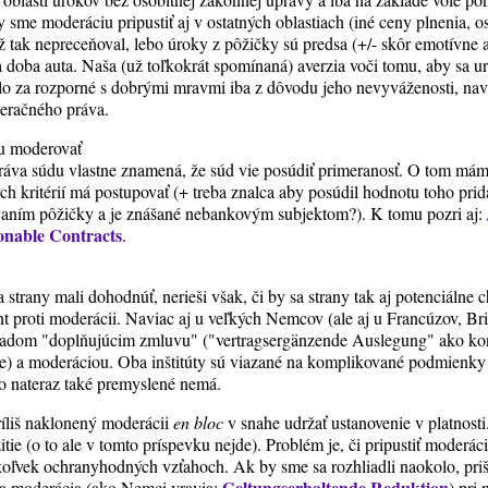
y sme moderáciu pripustiť aj v ostatných oblastiach (iné ceny plnenia, os
 tak nepreceňoval, lebo úroky z pôžičky sú predsa (+/- skôr emotívne 
a doba auta. Naša (už toľkokrát spomínaná) averzia voči tomu, aby sa u
lo za rozporné s dobrými mravmi iba z dôvodu jeho nevyváženosti, navia
deračného práva.
du moderovať
ráva súdu vlastne znamená, že súd vie posúdiť primeranosť. O tom mám
h kritérií má postupovať (+ treba znalca aby posúdil hodnotu toho prida
vaním pôžičky a je znášané nebankovým subjektom?). K tomu pozri aj:
onable Contracts
.
a strany mali dohodnúť, nerieši však, či by sa strany tak aj potenciáln
ent proti moderácii. Naviac aj u veľkých Nemcov (ale aj u Francúzov, Bri
ladom "doplňujúcim zmluvu" ("vertragsergänzende Auslegung" ako ko
e) a moderáciou. Oba inštitúty sú viazané na komplikované podmienky
 to nateraz také premyslené nemá.
ríliš naklonený moderácii
en bloc
v snahe udržať ustanovenie v platnost
tie (o to ale v tomto príspevku nejde). Problém je, či pripustiť moderáci
koľvek ochranyhodných vzťahoch. Ak by sme sa rozhliadli naokolo, prišl
Geltungserhaltende Reduktion
sa moderácia (ako Nemci vravia:
) pri