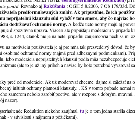
Rakúšania
mie použiť
. Rovnako aj
: OGH 5.8.2003, 7 Ob 179/03d. Dôv
užívateľa predformulovaných zmlúv. Ak pripustíme, že ich používa
mu neprijateľnú klauzulu súd vyloží v tom smere, aby čo najviac bol
áciu dodržiavať ochranné normy.
A keďže tieto normy majú aj preven
puje dispozitívna úprava. Viacerí ale prípúšťajú moderáciu v prípade k
988, s. 1244, článok nie je na nete, prípadni záujemcovia nech sa mi o
u na motiváciu používateľa je aj pre mňa tak presvedčivý dôvod, že b
tujú osobitné ochranné normy (najmä pred adhéznymi podmienkami). Prí
u, lebo moderácia neprijateľných klauzúl podľa mňa nezabezpečuje cie
nizmus (ale to je už iný príbeh a naviac by bolo potrebné vyvarovať sa
ky preč od moderácie. Ak už moderovať chceme, dajme si záležať na o
eobecný inštitút ochrany platnosti klauzuly... KS v tomto prípade nemal 
eho zámerom nebolo zarobiť poctivo, ale v rozpore s dobrými mravmi....
ôj názor).
tu
serhaltende Reduktion niekoho zaujímal,
je o tom jedna staršia di
inak - v súvislosti s nájmom a pôžičkami).