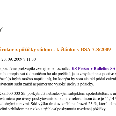
rokov z pôžičky súdom - k článku v BSA 7-8/2009
, 23. 09. 2009 v 11:30
KS Prešov v Bulletine SA
 pozitívne prekvapilo zverejnenie rozsudku
m ho prepisovať (odporúčam ho ale prečítať, je to zmysluplne a poctivo
astí (o iných možno napíšu iní), ku ktorým by som ale rád pridal otázn
právneniu súdu znížiť neprimerane vysoké úroky z pôžičky.
ička 500 000 Sk, poskytnutá nebankovým subjektom spotrebiteľom, s 
ová miera pre úvery poskytované bankami v relevantnom čase je 11,14 %
s dobrými mravmi. Súd výšku úrokov znížil na úroveň 25 %, ktorú už p
eľnú vzhľadom na riziko a rýchlosť poskytnutia uvedenej pôžičky.