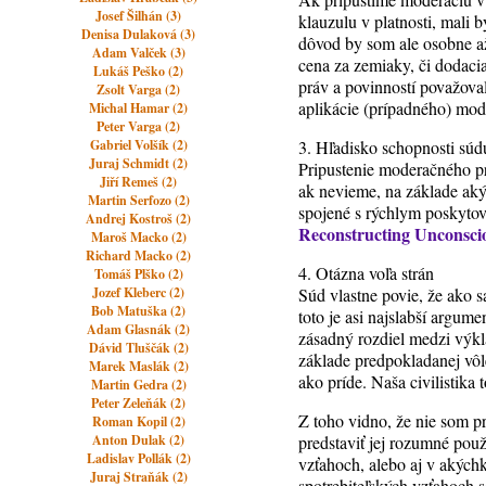
Josef Šilhán (3)
klauzulu v platnosti, mali b
Denisa Dulaková (3)
dôvod by som ale osobne až
Adam Valček (3)
cena za zemiaky, či dodaci
Lukáš Peško (2)
práv a povinností považova
Zsolt Varga (2)
aplikácie (prípadného) mo
Michal Hamar (2)
Peter Varga (2)
Gabriel Volšík (2)
3. Hľadisko schopnosti sú
Juraj Schmidt (2)
Pripustenie moderačného p
Jiří Remeš (2)
ak nevieme, na základe akýc
Martin Serfozo (2)
spojené s rýchlym poskyto
Andrej Kostroš (2)
Reconstructing Unconsci
Maroš Macko (2)
Richard Macko (2)
4. Otázna voľa strán
Tomáš Plško (2)
Jozef Kleberc (2)
Súd vlastne povie, že ako s
Bob Matuška (2)
toto je asi najslabší argum
Adam Glasnák (2)
zásadný rozdiel medzi výk
Dávid Tluščák (2)
základe predpokladanej vôl
Marek Maslák (2)
ako príde. Naša civilistika
Martin Gedra (2)
Peter Zeleňák (2)
Z toho vidno, že nie som p
Roman Kopil (2)
Anton Dulak (2)
predstaviť jej rozumné použi
Ladislav Pollák (2)
vzťahoch, alebo aj v akých
Juraj Straňák (2)
spotrebiteľských vzťahoch 