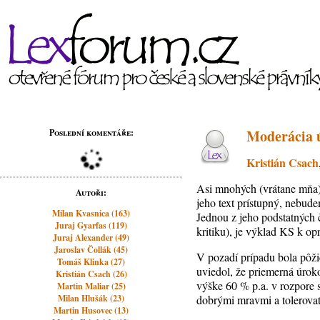
Moderácia ú
Poslední komentáře:
Kristián Csach
Asi mnohých (vrátane mňa)
Autoři:
jeho text prístupný, nebude
Milan Kvasnica (163)
Jednou z jeho podstatných č
Juraj Gyarfas (119)
kritiku), je výklad KS k o
Juraj Alexander (49)
Jaroslav Čollák (45)
V pozadí prípadu bola pôž
Tomáš Klinka (27)
uviedol, že priemerná úrok
Kristián Csach (26)
výške 60 % p.a. v rozpore 
Martin Maliar (25)
Milan Hlušák (23)
dobrými mravmi a tolerovat
Martin Husovec (13)