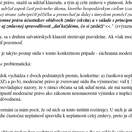
právo, snažil sa udržať klauzulu, a tým aj celú zmluvu v platnosti. Jeho
 udržať aspoň časť právneho úkonu, ktorého hospodárskym cieľom (ca
hej strane zabezpečiť pôžičku a prenechať ju ďalej s úmyslom pomôcť 
ájomné práva účastníkov obidvoch zmlúv (ekvita) a v súlade s princípm
e aj zmluvnej spravodlivosti „dať každému, čo si zaslúži
“<<." (zvýrazn
y, sa s druhmi salvatórskych klauzúl stretávajú pravidelne. Ak však mod
iť pozornosť.
že je takýto postup súdu v tomto konkrétnom prípade - záchranná moder
se
problematická:
k vychádza z dvoch podstatných premís, konkrétne: a) čiastková nepl
 OZ
) a po b), moderačné právo je zverované súdu iba výnimočne: viď
§ 
evládajúce názory, že v rámci občana sa tak udiať nemá, ale má nastúpi
ripustiť moderačné právo ako zákonom neustanovenú výnimku z implicit
 odôvodnená.
máni (a mám pocit, že od nich sa tento inštitút rozširuje). U nich je al
ie čiastočná neplatnosť spravidla k neplatnosti celej zmluvy, preto ju c
oblasti úrokov bez osobitnej zákonnej úpravy a iba na základe vôle 