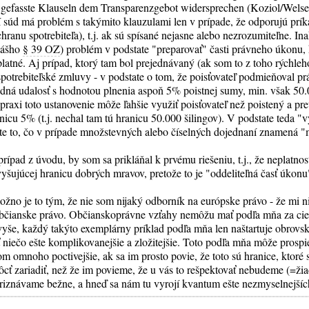
 gefasste Klauseln dem Transparenzgebot widersprechen (Koziol/Wel
 súd má problém s takýmito klauzulami len v prípade, že odporujú príka
anu spotrebiteľa), t.j. ak sú spísané nejasne alebo nezrozumiteľne. In
nášho
§ 39 OZ
) problém v podstate "preparovať" časti právneho úkonu, 
platné. Aj prípad, ktorý tam bol prejednávaný (ak som to z toho rýchleh
spotrebiteľské zmluvy - v podstate o tom, že poisťovateľ podmieňoval p
dná udalosť s hodnotou plnenia aspoň 5% poistnej sumy, min. však 50.0
praxi toto ustanovenie môže ľahšie využiť poisťovateľ než poistený a pr
ranicu 5% (t.j. nechal tam tú hranicu 50.000 šilingov). V podstate teda "
tate to, čo v prípade množstevných alebo číselných dojednaní znamená 
prípad z úvodu, by som sa prikláňal k prvému riešeniu, t.j., že neplatno
yšujúcej hranicu dobrých mravov, pretože to je "oddeliteľná časť úkonu
žno je to tým, že nie som nijaký odborník na európske právo - že mi nie
občianske právo. Občianskoprávne vzťahy nemôžu mať podľa mňa za cie
yše, každý takýto exemplárny príklad podľa mňa len naštartuje obrovs
 niečo ešte komplikovanejšie a zložitejšie. Toto podľa mňa môže prospi
dom omnoho poctivejšie, ak sa im prosto povie, že toto sú hranice, ktoré 
ôcť zariadiť, než že im povieme, že u vás to rešpektovať nebudeme (=ž
riznávame bežne, a hneď sa nám tu vyrojí kvantum ešte nezmyselnejšíc