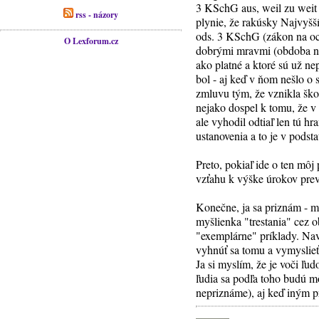
3 KSchG aus, weil zu weit
rss - názory
plynie, že rakúsky Najvyšší
ods. 3 KSchG (zákon na ochr
O Lexforum.cz
dobrými mravmi (obdoba 
ako platné a ktoré sú už ne
bol - aj keď v ňom nešlo o 
zmluvu tým, že vznikla ško
nejako dospel k tomu, že v 
ale vyhodil odtiaľ len tú h
ustanovenia a to je v pods
Preto, pokiaľ ide o ten môj 
vzťahu k výške úrokov prev
Konečne, ja sa priznám - mo
myšlienka "trestania" cez 
"exemplárne" príklady. Nav
vyhnúť sa tomu a vymyslieť
Ja si myslím, že je voči ľu
ľudia sa podľa toho budú m
nepriznáme), aj keď iným p