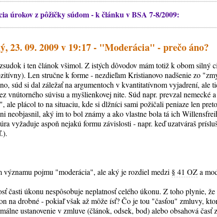
ia úrokov z pôžičky súdom - k článku v BSA 7-8/2009:
, 23. 09. 2009 v 19:17 - "Moderácia" - prečo áno?
ozsudok i ten článok všimol. Z istých dôvodov mám totiž k obom silný c
ozitívny). Len stručne k forme - nezdieľam Kristianovo nadšenie zo "zm
o, súd si dal záležať na argumentoch v kvantitatívnom vyjadrení, ale t
 bez vnútorného súvisu a myšlienkovej nite. Súd napr. prevzal nemecké 
, ale plácol to na situaciu, kde si dlžníci sami požičali peniaze len pre
objasnil, aký im to bol známy a ako vlastne bola tá ich Willensfreih
úra vyžaduje aspoň nejakú formu závislosti - napr. keď uzatváraš prísl
.).
významu pojmu "moderácia", ale aký je rozdiel medzi
§ 41 OZ
a mod
osť časti úkonu nespôsobuje neplatnosť celého úkonu. Z toho plynie, že
n na drobné - pokiaľ však až môže ísť? Čo je tou "časťou" zmluvy, kt
ormálne ustanovenie v zmluve (článok, odsek, bod) alebo obsahová časť