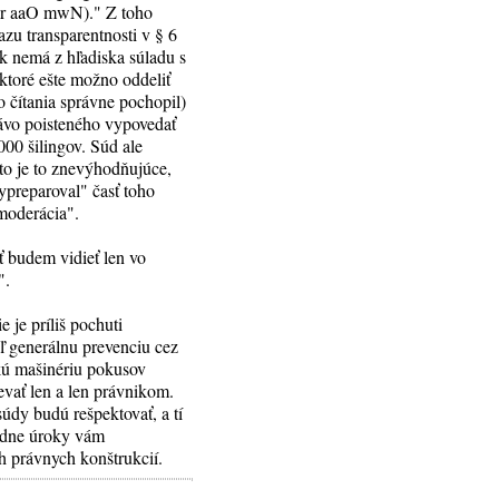
ser aaO mwN)." Z toho
zu transparentnosti v § 6
ak nemá z hľadiska súladu s
ktoré ešte možno oddeliť
o čítania správne pochopil)
rávo poisteného vypovedať
00 šilingov. Súd ale
eto je to znevýhodňujúce,
vypreparoval" časť toho
"moderácia".
sť budem vidieť len vo
".
 je príliš pochuti
ľ generálnu prevenciu cez
kú mašinériu pokusov
evať len a len právnikom.
súdy budú rešpektovať, a tí
iadne úroky vám
h právnych konštrukcií.