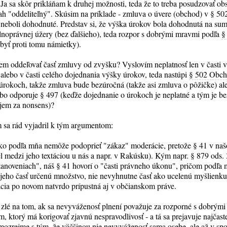
Ja sa skôr prikláňam k druhej možnosti, teda že to treba posudzovať o
sah "oddeliteľný". Skúsim na príklade - zmluva o úvere (obchod) v § 50
 neboli dohodnuté. Predstav si, že výška úrokov bola dohodnutá na s
lnoprávnej úžery (bez ďalšieho), teda rozpor s dobrými mravmi podľa
§
 byť proti tomu námietky).
dem oddeľovať časť zmluvy od zvyšku? Vyslovím neplatnosť len v časti 
alebo v časti celého dojednania výšky úrokov, teda nastúpi
§ 502 Obc
 úrokoch, takže zmluva bude bezúročná (takže asi zmluva o pôžičke) ale
bo odporuje § 497 (keďže dojednanie o úrokoch je neplatné a tým je bez
jem za nonsens)?
 sa rád vyjadril k tým argumentom:
sko podľa mňa nemôže podoprieť "zákaz" moderácie, pretože § 41 v na
iel medzi jeho textáciou u nás a napr. v Rakúsku). Kým napr. § 879 ods
tanoveniach", náš § 41 hovorí o "časti právneho úkonu", pričom podľa 
jeho časť určenú množstvo, nie nevyhnutne časť ako ucelenú myšlienk
cia po novom natvrdo prípustná aj v občianskom práve.
 zlé na tom, ak sa nevyváženosť plnení považuje za rozporné s dobrým
, ktorý má korigovať zjavnú nespravodlivosť - a tá sa prejavuje najčast
mozrejme s tým, že väčšinou nie nevyváženosť sama osebe, ale až v spo