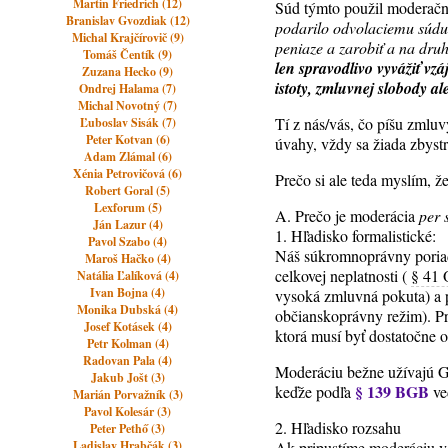
Martin Friedrich (12)
Súd týmto použil moderačné 
Branislav Gvozdiak (12)
podarilo odvolaciemu súdu
Michal Krajčírovič (9)
peniaze a zarobiť a na dru
Tomáš Čentík (9)
len spravodlivo vyvážiť vz
Zuzana Hecko (9)
istoty, zmluvnej slobody al
Ondrej Halama (7)
Michal Novotný (7)
Tí z nás/vás, čo píšu zmluv
Ľuboslav Sisák (7)
Peter Kotvan (6)
úvahy, vždy sa žiada zbystr
Adam Zlámal (6)
Xénia Petrovičová (6)
Prečo si ale teda myslím, 
Robert Goral (5)
Lexforum (5)
A. Prečo je moderácia
per 
Ján Lazur (4)
1. Hľadisko formalistické:
Pavol Szabo (4)
Náš súkromnoprávny poriado
Maroš Hačko (4)
celkovej neplatnosti (
§ 41
Natália Ľalíková (4)
Ivan Bojna (4)
vysoká zmluvná pokuta) a pr
Monika Dubská (4)
občianskoprávny režim). P
Josef Kotásek (4)
ktorá musí byť dostatočne
Petr Kolman (4)
Radovan Pala (4)
Moderáciu bežne užívajú Ger
Jakub Jošt (3)
§ 139 BGB
keďže podľa
ved
Marián Porvažník (3)
Pavol Kolesár (3)
2. Hľadisko rozsahu
Peter Pethő (3)
Ladislav Hrabčák (3)
Ak pripustíme moderáciu v 