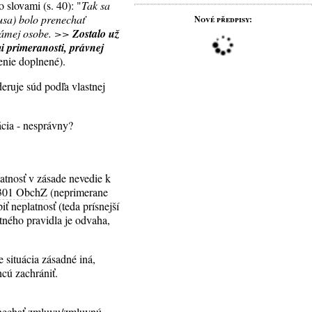
 slovami (s. 40): "
Tak sa
usa) bolo prenechať
Nové předpisy:
známej osobe. >>
Zostalo už
i primeranosti, právnej
enie doplnené).
eruje súd podľa vlastnej
ácia - nesprávny?
atnosť v zásade nevedie k
301 ObchZ
(neprimerane
ť neplatnosť (teda prísnejší
ného pravidla je odvaha,
e situácia zásadné iná,
hcú zachrániť.
ponechať zmluvu/zmluvnú