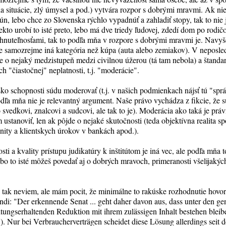
tia situácie, zlý úmysel a pod.) vytvára rozpor s dobrými mravmi. Ak n
ún, lebo chce zo Slovenska rýchlo vypadnúť a zahladiť stopy, tak to ni
to urobí to isté preto, lebo má dve triedy ľudovej, zdedí dom po rodičo
nehnuteľnosťami, tak to podľa mňa v rozpore s dobrými mravmi je. Navyš
je samozrejme iná kategória než kúpa (auta alebo zemiakov). V neposled
te o nejaký medzistupeň medzi civilnou úžerou (tá tam nebola) a štanda
h "čiastočnej" neplatnosti, t.j. "moderácie".
sko schopnosti súdu moderovať (t.j. v našich podmienkach nájsť tú "sprá
odľa mňa nie je relevantný argument. Naše právo vychádza z fikcie, že 
 o svedkovi, znalcovi a sudcovi, ale tak to je). Moderácia ako taká je práv
ustanoviť, len ak pôjde o nejaké skutočnosti (teda objektívna realita sp
onity a klientskych úrokov v bankách apod.).
ti a kvality prístupu judikatúry k inštitútom je iná vec, ale podľa mňa
ebo to isté môžeš povedať aj o dobrých mravoch, primeranosti všelijakýc
 tak neviem, ale mám pocit, že minimálne to rakúske rozhodnutie hovorí
ndi: "Der erkennende Senat ... geht daher davon aus, dass unter den 
ltungserhaltenden Reduktion mit ihrem zulässigen Inhalt bestehen bleib
). Nur bei Verbraucherverträgen scheidet diese Lösung allerdings seit 