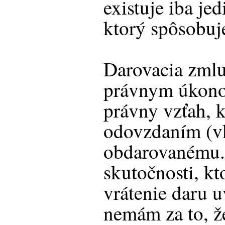
existuje iba je
ktorý spôsobuje
Darovacia zmlu
právnym úkono
právny vzťah, 
odovzdaním (v
obdarovanému.
skutočnosti, k
vrátenie daru 
nemám za to, ž