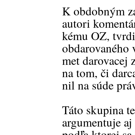
K obdobným zá
autori komentár
kému OZ, tvrdi
obdarovaného v
met darovacej z
na tom, či darc
nil na súde prá
Táto skupina t
argumentuje aj
podľa ktorej sa