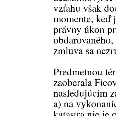
vzťahu však do
momente, keď 
právny úkon pr
obdarovaného, 
zmluva sa nezr
Predmetnou té
zaoberala Ficov
nasledujúcim 
a) na vykonani
katastra nie je 