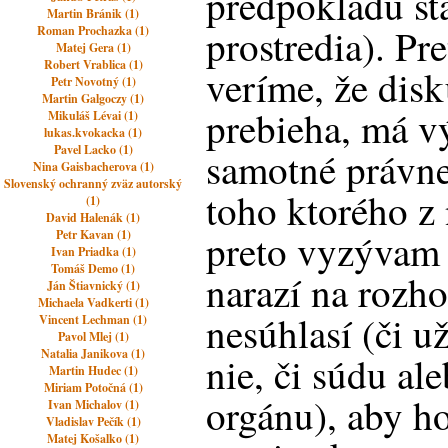
predpokladu sta
Martin Bránik (1)
prostredia). Pr
Roman Prochazka (1)
Matej Gera (1)
Robert Vrablica (1)
veríme, že disk
Petr Novotný (1)
Martin Galgoczy (1)
prebieha, má v
Mikuláš Lévai (1)
lukas.kvokacka (1)
Pavel Lacko (1)
samotné právne
Nina Gaisbacherova (1)
Slovenský ochranný zväz autorský
toho ktorého z
(1)
David Halenák (1)
preto vyzývam 
Petr Kavan (1)
Ivan Priadka (1)
Tomáš Demo (1)
narazí na rozh
Ján Štiavnický (1)
Michaela Vadkerti (1)
nesúhlasí (či u
Vincent Lechman (1)
Pavol Mlej (1)
Natalia Janikova (1)
nie, či súdu al
Martin Hudec (1)
Miriam Potočná (1)
orgánu), aby h
Ivan Michalov (1)
Vladislav Pečík (1)
Matej Košalko (1)