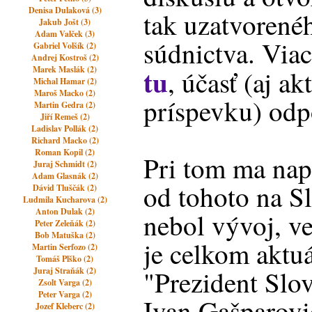
Denisa Dulaková (3)
tak uzatvorenéh
Jakub Jošt (3)
Adam Valček (3)
súdnictva. Viac
Gabriel Volšík (2)
Andrej Kostroš (2)
tu
Marek Maslák (2)
, účasť (aj ak
Michal Hamar (2)
Maroš Macko (2)
príspevku) od
Martin Gedra (2)
Jiří Remeš (2)
Ladislav Pollák (2)
Richard Macko (2)
Roman Kopil (2)
Pri tom ma nap
Juraj Schmidt (2)
Adam Glasnák (2)
od tohoto na S
Dávid Tluščák (2)
Ludmila Kucharova (2)
Anton Dulak (2)
nebol vývoj, v
Peter Zeleňák (2)
Bob Matuška (2)
je celkom aktu
Martin Serfozo (2)
Tomáš Plško (2)
"Prezident Slo
Juraj Straňák (2)
Zsolt Varga (2)
Peter Varga (2)
Ivan Gašparovi
Jozef Kleberc (2)