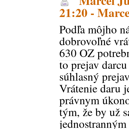
Marcel Ju
21:20 - Marce
Podľa môjho ná
dobrovoľné vrá
630 OZ
potrebn
to prejav darcu
súhlasný preja
Vrátenie daru 
právnym úkono
tým, že by už
jednostranným 