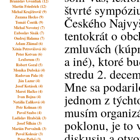
Branislav Gvozdiak (12)
štvrté sympózi
Martin Friedrich (12)
Michal Krajčírovič (9)
Zuzana Hecko (9)
Českého Najvyš
Tomáš Čentík (9)
Michal Novotný (7)
tentokrát o ob
Ľuboslav Sisák (7)
Ondrej Halama (7)
zmluvách (kúpn
Adam Zlámal (6)
Xénia Petrovičová (6)
Peter Kotvan (6)
a iné), ktoré b
Lexforum (5)
Robert Goral (5)
stredu 2. dece
Monika Dubská (4)
Radovan Pala (4)
Ján Lazur (4)
Mne sa podarilo
Josef Kotásek (4)
Maroš Hačko (4)
jednom z týcht
Ivan Bojna (4)
Natália Ľalíková (4)
musím organizá
Petr Kolman (4)
Pavol Szabo (4)
Ladislav Hrabčák (3)
poklonu, je to 
Josef Šilhán (3)
Marián Porvažník (3)
diskusiu a otvo
Pavol Kolesár (3)
Peter Pethő (3)