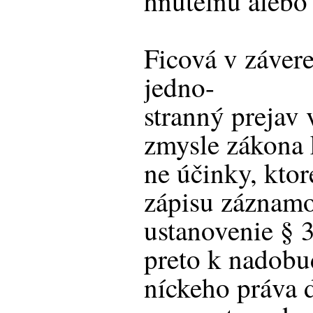
hnuteľnú alebo
Ficová v závere
jedno-
stranný prejav 
zmysle zákona k
ne účinky, kto
zápisu záznam
ustanovenie § 
preto k nadobud
níckeho práva 