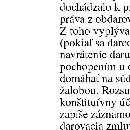
dochádzalo k p
práva z obdaro
Z toho vyplýva
(pokiaľ sa darc
navrátenie daru
pochopením u 
domáhať na súd
žalobou. Rozs
konštituívny ú
zapíše záznamo
darovacia zmlu