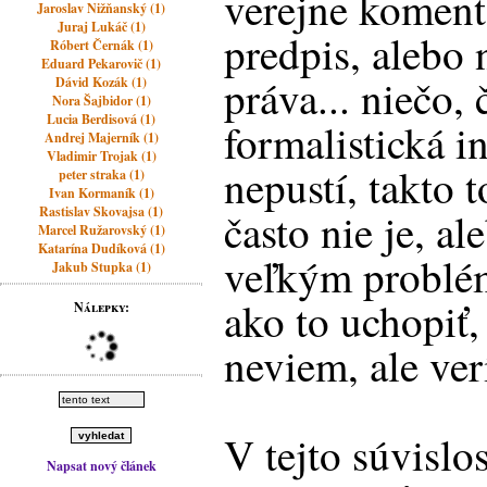
verejne koment
Jaroslav Nižňanský (1)
Juraj Lukáč (1)
predpis, alebo 
Róbert Černák (1)
Eduard Pekarovič (1)
práva... niečo, 
Dávid Kozák (1)
Nora Šajbidor (1)
Lucia Berdisová (1)
formalistická i
Andrej Majerník (1)
Vladimir Trojak (1)
nepustí, takto t
peter straka (1)
Ivan Kormaník (1)
Rastislav Skovajsa (1)
často nie je, a
Marcel Ružarovský (1)
Katarína Dudíková (1)
veľkým problé
Jakub Stupka (1)
ako to uchopiť, 
Nálepky:
neviem, ale ver
V tejto súvisl
Napsat nový článek