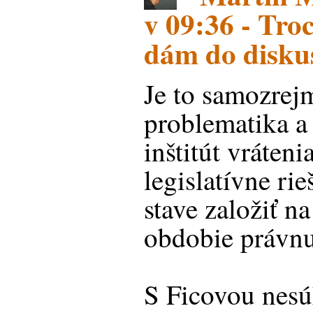
v 09:36 - Tro
dám do disku
Je to samozrej
problematika a
inštitút vráten
legislatívne rie
stave založiť n
obdobie právnu
S Ficovou nesú