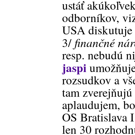
ustáť akúkoľvek 
odborníkov, vi
USA diskutuje 
finančné ná
3/
resp. nebudú n
jaspi
umožňuje 
rozsudkov a vš
tam zverejňujú
aplaudujem, bo
OS Bratislava 
len 30 rozhodnu