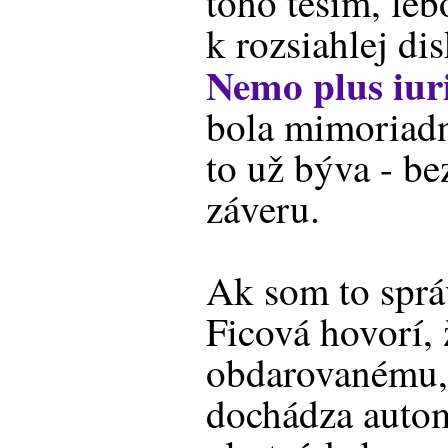
toho teším, leb
k rozsiahlej di
Nemo plus iur
bola mimoriadn
to už býva - b
záveru.
Ak som to sprá
Ficová hovorí, 
obdarovanému, 
dochádza auto