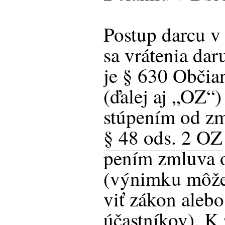
Postup darcu v
sa vrátenia dar
je § 630 Občia
(ďalej aj „OZ“) 
stúpením od zm
§ 48 ods. 2 OZ
pením zmluva o
(výnimku môže
viť zákon aleb
účastníkov). K