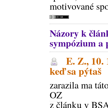
motivované spor
Názory k člán
sympózium a p
E. Z., 10.
keď sa pýtaš
zarazila ma tát
OZ
z článku v BS