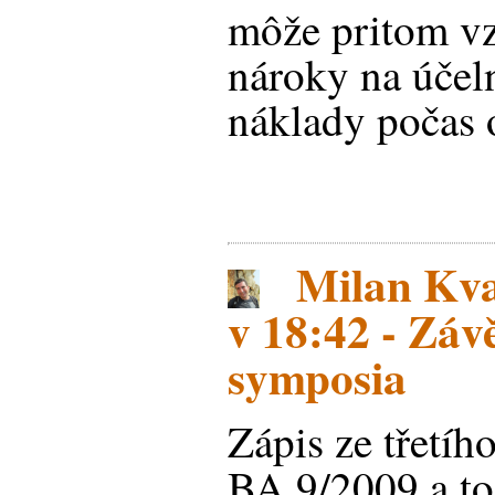
môže pritom vz
nároky na účel
náklady počas 
Milan Kva
v 18:42 - Záv
symposia
Zápis ze třetíh
BA 9/2009 a to 