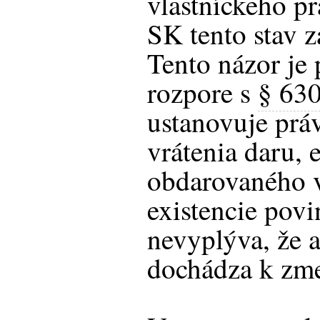
vlastníckeho pr
SK tento stav 
Tento názor je
rozpore s
§ 63
ustanovuje prá
vrátenia daru, 
obdarovaného vr
existencie povi
nevyplýva, že 
dochádza k zme