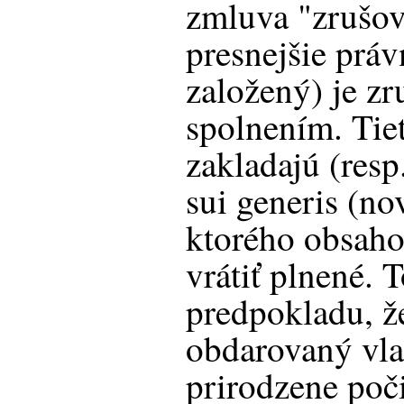
zmluva "zrušov
presnejšie prá
založený) je zr
spolnením. Tie
zakladajú (resp.
sui generis (no
ktorého obsaho
vrátiť plnené. 
predpokladu, ž
obdarovaný vlas
prirodzene poč