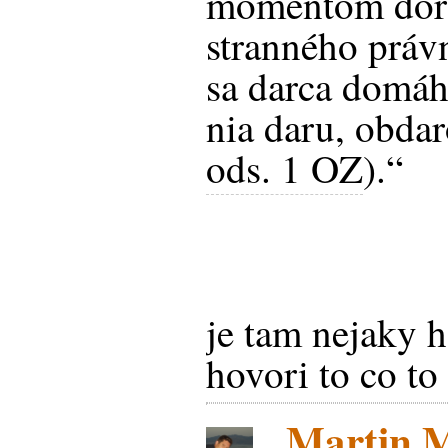
momentom doru
stranného práv
sa darca domáh
nia daru, obda
ods. 1 OZ
).“
je tam nejaky h
hovori to co to
Martin Ma