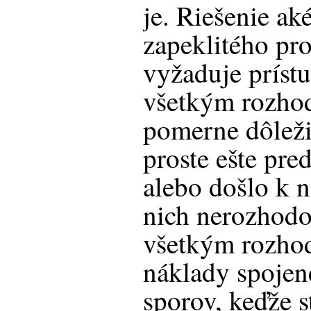
je. Riešenie a
zapeklitého pr
vyžaduje príst
všetkým rozhod
pomerne dôleži
proste ešte pre
alebo došlo k 
nich nerozhodo
všetkým rozho
náklady spojen
sporov, keďže s