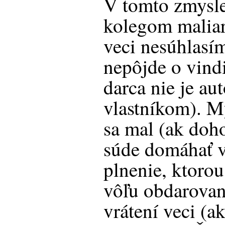
V tomto zmysle
kolegom maliar
veci nesúhlasí
nepôjde o vind
darca nie je au
vlastníkom). My
sa mal (ak doh
súde domáhať v
plnenie, ktorou
vôľu obdarova
vrátení veci (a