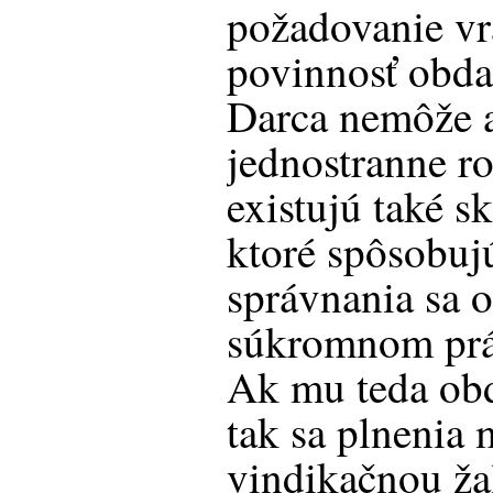
požadovanie vr
povinnosť obda
Darca nemôže a
jednostranne r
existujú také s
ktoré spôsobuj
správnania sa o
súkromnom práv
Ak mu teda ob
tak sa plnenia
vindikačnou ž