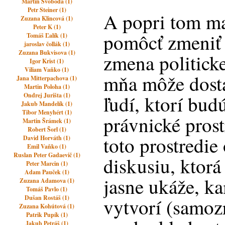
Martin Svoboda (1)
Petr Steiner (1)
A popri tom ma
Zuzana Klincová (1)
Peter K (1)
pomôcť zmeniť 
Tomáš Ľalík (1)
jaroslav čollák (1)
Zuzana Bukvisova (1)
zmena politicke
Igor Krist (1)
Viliam Vaňko (1)
mňa môže dost
Jana Mitterpachova (1)
Martin Poloha (1)
Ondrej Jurišta (1)
ľudí, ktorí bud
Jakub Mandelík (1)
Tibor Menyhért (1)
právnické prost
Martin Šrámek (1)
Robert Šorl (1)
toto prostredie 
David Horváth (1)
Emil Vaňko (1)
Ruslan Peter Gadaevič (1)
diskusiu, ktor
Peter Marcin (1)
Adam Pauček (1)
jasne ukáže, ka
Zuzana Adamova (1)
Tomáš Pavlo (1)
Dušan Rostáš (1)
vytvorí (samoz
Zuzana Kohútová (1)
Patrik Pupík (1)
Jakub Petráš (1)