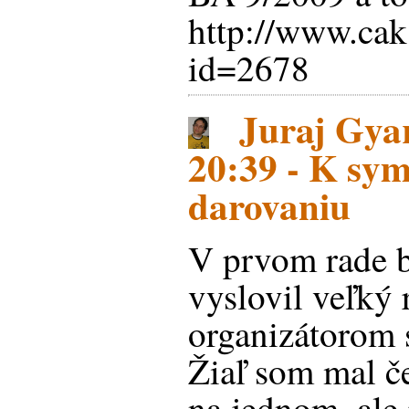
http://www.cak.
id=2678
Juraj Gyar
20:39 - K sym
darovaniu
V prvom rade b
vyslovil veľký 
organizátorom
Žiaľ som mal če
na jednom, ale