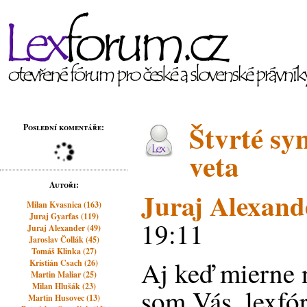
Štvrté sy
Poslední komentáře:
veta
Autoři:
Juraj Alexand
Milan Kvasnica (163)
Juraj Gyarfas (119)
19:11
Juraj Alexander (49)
Jaroslav Čollák (45)
Tomáš Klinka (27)
Aj keď mierne 
Kristián Csach (26)
Martin Maliar (25)
Milan Hlušák (23)
som Vás, lexfó
Martin Husovec (13)