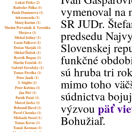
Lukáš Peško (2)
vymenoval na 
Radoslav Pálka (1)
Paula Demianova (1)
lukasmozola (1)
SR JUDr. Štefa
Matej Kurian (1)
Marián Porvažník & Veronika
predsedu Najvy
Merjava (1)
Michal Jediný (1)
Lucia Palková (1)
Slovenskej rep
Dušan Marják (1)
Michal Ďubek (1)
funkčné obdobi
Bystrik Bugan (1)
Martin Estočák (1)
sú hruba tri ro
Gabriel Závodský (1)
Tomas Pavelka (1)
Peter Janík (1)
mimo toho väčš
I. Stiglitz (1)
Peter Kubina (1)
súdnictva bojuje
Ján Pirč (1)
Patrik Patáč (1)
päť vie
Marcel Jurko (1)
výzvou
Bohumil Havel (1)
Pavol Chrenko (1)
Bohužiaľ.
Michaela Stessl (1)
Tomas Kovac (1)
Tomáš Korman (1)