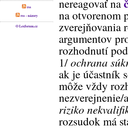
nereagovať na
rss
na otvorenom p
rss - názory
zverejňovania r
O Lexforum.cz
argumentov pro
rozhodnutí pod
ochrana súk
1/
ak je účastník 
môže vždy rozh
nezverejnenie/
riziko nekvalifi
rozsudok má st