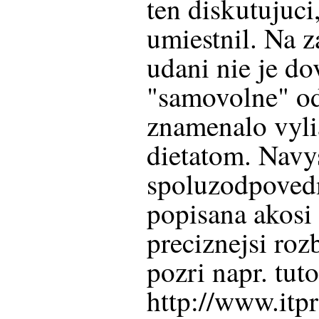
ten diskutujuc
umiestnil. Na 
udani nie je d
"samovolne" od
znamenalo vylia
dietatom. Navys
spoluzodpovedn
popisana akosi
preciznejsi roz
pozri napr. tuto
http://www.itp