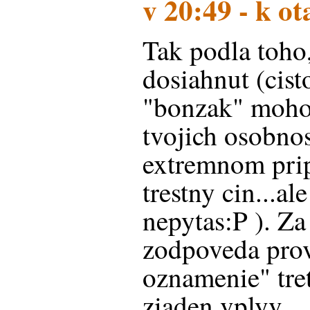
v 20:49 - k o
Tak podla toho
dosiahnut (cisto
"bonzak" mohol
tvojich osobnos
extremnom prip
trestny cin...ale
nepytas:P ). Za
zodpoveda prov
oznamenie" tre
ziaden vplyv.