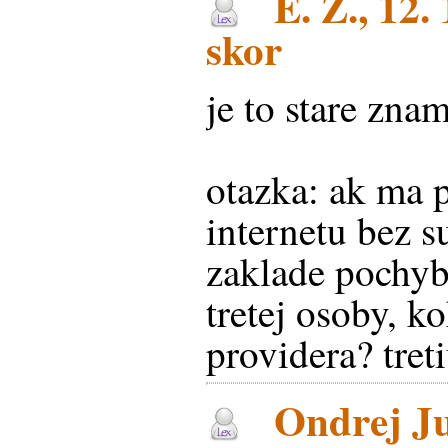
E. Z., 12.
skor
je to stare znam
otazka: ak ma 
internetu bez 
zaklade pochy
tretej osoby, 
providera? tret
Ondrej Ju