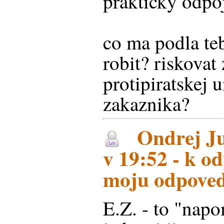
prakticky odpoj
co ma podla te
robit? riskovat
protipiratskej 
zakaznika?
Ondrej Ju
v 19:52 - k o
moju odpoved
E.Z. - to "nap