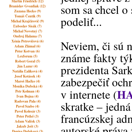
Martin Friedrich (12)
som sa chcel o 
Branislav Gvozdiak (12)
Zuzana Hecko (9)
Tomáš Čentík (9)
podeliť...
Michal Krajčírovič (9)
Ľuboslav Sisák (7)
Michal Novotný (7)
Ondrej Halama (7)
Neviem, či sú 
Xénia Petrovičová (6)
Adam Zlámal (6)
Peter Kotvan (6)
známe fakty tý
Lexforum (5)
Robert Goral (5)
prezidenta Sar
Ján Lazur (4)
Natália Ľalíková (4)
Josef Kotásek (4)
zabezpečiť och
Maroš Hačko (4)
Monika Dubská (4)
H
v internete (
Petr Kolman (4)
Ivan Bojna (4)
Radovan Pala (4)
skratke – jedná
Pavol Szabo (4)
Pavol Kolesár (3)
francúzskej adm
Peter Pethő (3)
Adam Valček (3)
autorské práva 
Jakub Jošt (3)
Denisa Dulaková (3)