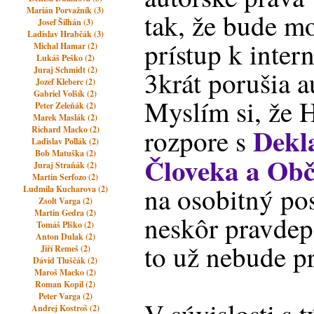
Marián Porvažník (3)
tak, že bude m
Josef Šilhán (3)
Ladislav Hrabčák (3)
prístup k inter
Michal Hamar (2)
Lukáš Peško (2)
Juraj Schmidt (2)
3krát porušia a
Jozef Kleberc (2)
Gabriel Volšík (2)
Myslím si, že
Peter Zeleňák (2)
Marek Maslák (2)
Dekl
rozpore s
Richard Macko (2)
Ladislav Pollák (2)
Bob Matuška (2)
Človeka a Ob
Juraj Straňák (2)
Martin Serfozo (2)
na osobitný pos
Ludmila Kucharova (2)
Zsolt Varga (2)
Martin Gedra (2)
neskôr pravdep
Tomáš Plško (2)
Anton Dulak (2)
to už nebude pr
Jiří Remeš (2)
Dávid Tluščák (2)
Maroš Macko (2)
Roman Kopil (2)
Peter Varga (2)
Andrej Kostroš (2)