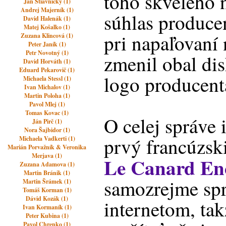
toho skvelého 
Ján Štiavnický (1)
Andrej Majerník (1)
súhlas produce
David Halenák (1)
Matej Košalko (1)
pri napaľovaní
Zuzana Klincová (1)
Peter Janík (1)
Petr Novotný (1)
zmenil obal di
David Horváth (1)
Eduard Pekarovič (1)
logo producenta
Michaela Stessl (1)
Ivan Michalov (1)
Martin Poloha (1)
Pavol Mlej (1)
Tomas Kovac (1)
O celej správe 
Ján Pirč (1)
Nora Šajbidor (1)
prvý francúzski
Michaela Vadkerti (1)
Marián Porvažník & Veronika
Merjava (1)
Le Canard En
Zuzana Adamova (1)
Martin Bránik (1)
samozrejme sprá
Martin Šrámek (1)
Tomáš Korman (1)
Dávid Kozák (1)
internetom, ta
Ivan Kormaník (1)
Peter Kubina (1)
Pavol Chrenko (1)