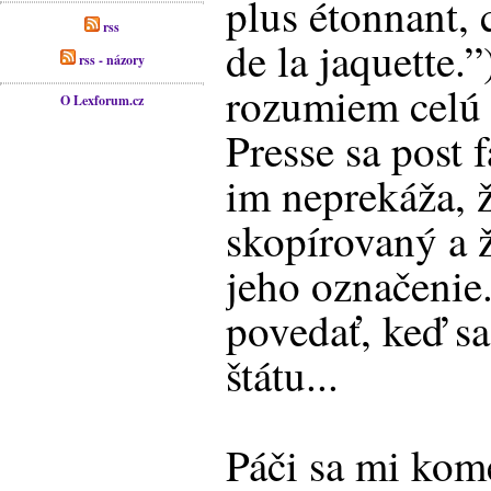
plus étonnant, c
rss
de la jaquette.
rss - názory
rozumiem celú 
O Lexforum.cz
Presse sa post 
im neprekáža, ž
skopírovaný a 
jeho označenie
povedať, keď sa
štátu...
Páči sa mi kom