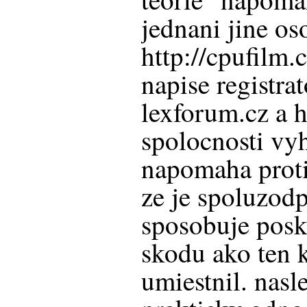
jednani jine os
http://cpufilm.
napise registr
lexforum.cz a 
spolocnosti vyh
napomaha prot
ze je spoluzod
sposobuje posk
skodu ako ten 
umiestnil. nasl