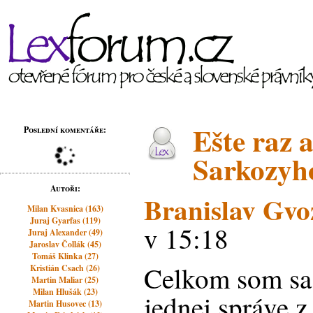
Ešte raz a
Poslední komentáře:
Sarkozyh
Autoři:
Branislav Gvo
Milan Kvasnica (163)
Juraj Gyarfas (119)
v 15:18
Juraj Alexander (49)
Jaroslav Čollák (45)
Tomáš Klinka (27)
Celkom som sa 
Kristián Csach (26)
Martin Maliar (25)
Milan Hlušák (23)
jednej správe z
Martin Husovec (13)