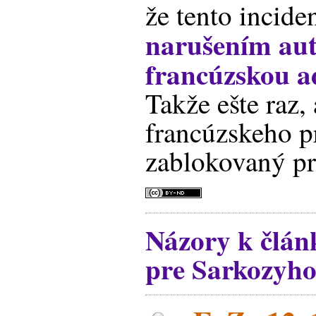
že tento incide
narušením au
francúzskou a
Takže ešte raz,
francúzskeho p
zablokovaný prí
Názory k článk
pre Sarkozyho