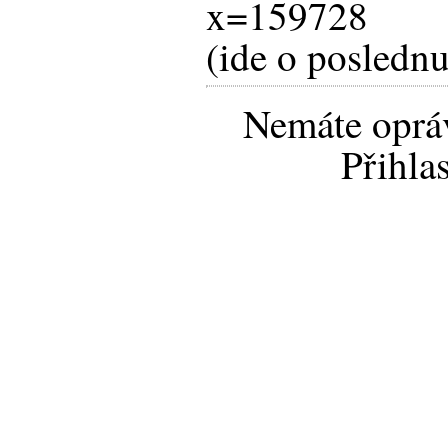
x=159728
(ide o posledn
Nemáte opráv
Přihla