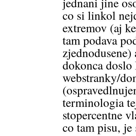
jednani jine os
co si linkol ne
extremov (aj ke
tam podava pod
zjednodusene) a
dokonca doslo 
webstranky/do
(ospravedlnujem
terminologia tej
stopercentne vl
co tam pisu, j