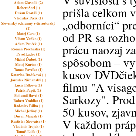
V súvislosti s 
Adam Glasnák (2)
prišla celkom v
Robert Šorl (1)
Dušan Rostáš (1)
Vladislav Pečík (1)
„odborníci“ pr
Slovenský ochranný zväz autorský
(1)
od PR sa rozho
Matej Gera (1)
Viliam Vaňko (1)
Adam Pauček (1)
prácu naozaj 
Roman Prochazka (1)
Pavel Lacko (1)
spôsobom – vyt
Michal Ďubek (1)
Matej Kurian (1)
kusov DVDčie
Tomas Pavelka (1)
Katarína Dudíková (1)
Jaroslav Nižňanský (1)
filmu "A visag
Lucia Palková (1)
Patrik Pupík (1)
Sarkozy". Prod
Bohumil Havel (1)
Robert Vrablica (1)
Radoslav Pálka (1)
50 kusov, zjavn
Michal Jediný (1)
Dušan Marják (1)
V každom prápa
Rastislav Skovajsa (1)
Vladimir Trojak (1)
Tomáš Ľalík (1)