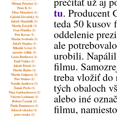
prečítať už aj 
Miriam Potočná (1)
tu
Peter K (1)
. Producent 
Tibor Menyhért (1)
Gabriel Závodský (1)
teda 50 kusov
Jakub Mandelík (1)
Martin Estočák (1)
oddelenie prez
Ivan Priadka (1)
Petr Kavan (1)
Martin Svoboda (1)
ale potrebovalo
Jakub Stupka (1)
Mikuláš Lévai (1)
urobili. Napáli
jaroslav čollák (1)
Lucia Berdisová (1)
Emil Vaňko (1)
filmu. Samozre
Jakub Petráš (1)
Martin Hudec (1)
treba vložiť do
Martin Galgoczy (1)
Petr Steiner (1)
tých obaloch v
Natalia Janikova (1)
Tomáš Pavlo (1)
Nina Gaisbacherova (1)
alebo iné ozna
Vincent Lechman (1)
Róbert Černák (1)
filmu, namiesto
Paula Demianova (1)
lukas.kvokacka (1)
peter straka (1)