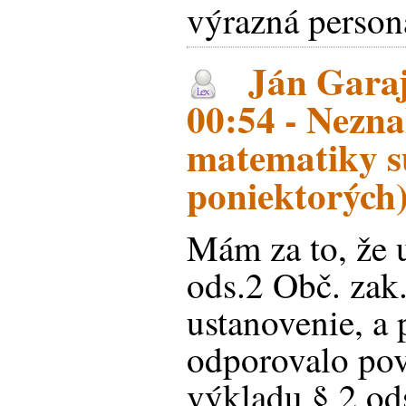
výrazná perso
Ján Garaj
00:54 - Nezna
matematiky s
poniektorých
Mám za to, že 
ods.2 Obč. zak.
ustanovenie, a 
odporovalo pov
výkladu § 2 od