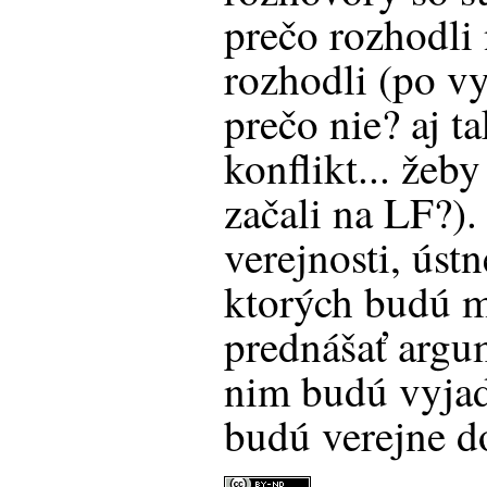
prečo rozhodli 
rozhodli (po v
prečo nie? aj t
konflikt... žeb
začali na LF?)
verejnosti, úst
ktorých budú m
prednášať argu
nim budú vyjad
budú verejne d