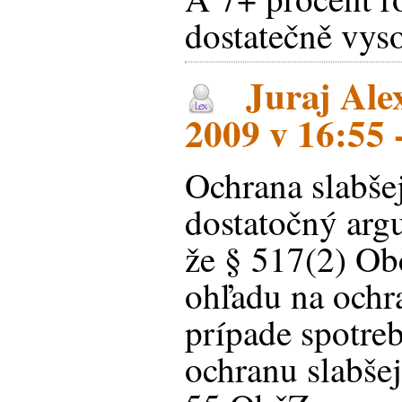
dostatečně vys
Juraj Ale
2009 v 16:55 
Ochrana slabšej
dostatočný arg
že § 517(2) Ob
ohľadu na ochra
prípade spotre
ochranu slabšej