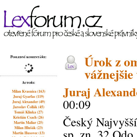
Úrok z o
Poslední komentáře:
vážnejšie 
Autoři:
Juraj Alexand
Milan Kvasnica (163)
Juraj Gyarfas (119)
00:09
Juraj Alexander (49)
Jaroslav Čollák (45)
Tomáš Klinka (27)
Český Najvyšší
Kristián Csach (26)
Martin Maliar (25)
Milan Hlušák (23)
sp. zn. 32 Odo
Martin Husovec (13)