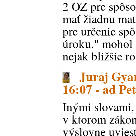
2 OZ
pre spôso
mať žiadnu mat
pre určenie sp
úroku." mohol b
nejak bližšie ro
Juraj Gyar
16:07 - ad Pe
Inými slovami,
v ktorom záko
výslovne uviesť