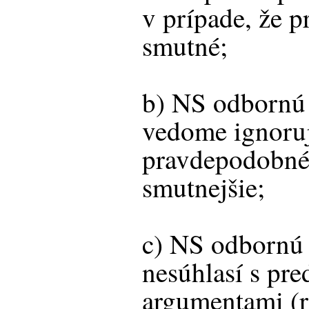
v prípade, že p
smutné;
b) NS odbornú l
vedome ignoruj
pravdepodobné,
smutnejšie;
c) NS odbornú l
nesúhlasí s pr
argumentami (re