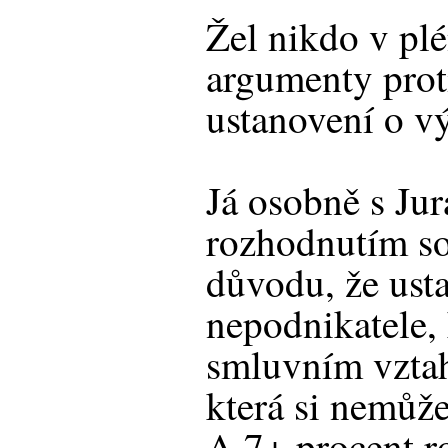
Žel nikdo v pl
argumenty prot
ustanovení o vý
Já osobně s J
rozhodnutím so
důvodu, že ust
nepodnikatele, 
smluvním vztah
která si nemůž
A 7+ procent r