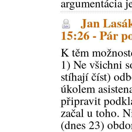
argumentácia je
Jan Lasák
15:26 - Pár 
K těm možnost
1) Ne všichni 
stíhají číst) od
úkolem asisten
připravit podk
začal u toho. 
(dnes 23) obdor