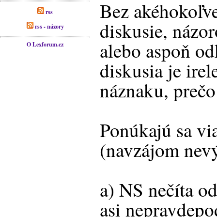
Bez akéhokoľve
rss
diskusie, názo
rss - názory
alebo aspoň odk
O Lexforum.cz
diskusia je ire
náznaku, prečo 
Ponúkajú sa via
(navzájom nevý
a) NS nečíta od
asi nepravdepo