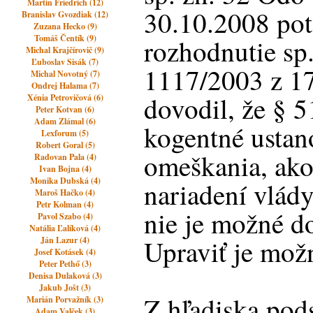
Martin Friedrich (12)
30.10.2008 pot
Branislav Gvozdiak (12)
Zuzana Hecko (9)
Tomáš Čentík (9)
rozhodnutie sp
Michal Krajčírovič (9)
Ľuboslav Sisák (7)
1117/2003 z 17
Michal Novotný (7)
Ondrej Halama (7)
dovodil, že § 5
Xénia Petrovičová (6)
Peter Kotvan (6)
Adam Zlámal (6)
kogentné ustano
Lexforum (5)
Robert Goral (5)
omeškania, ako
Radovan Pala (4)
Ivan Bojna (4)
Monika Dubská (4)
nariadení vlády
Maroš Hačko (4)
Petr Kolman (4)
nie je možné d
Pavol Szabo (4)
Natália Ľalíková (4)
Upraviť je mož
Ján Lazur (4)
Josef Kotásek (4)
Peter Pethő (3)
Denisa Dulaková (3)
Jakub Jošt (3)
Z hľadiska pods
Marián Porvažník (3)
Adam Valček (3)