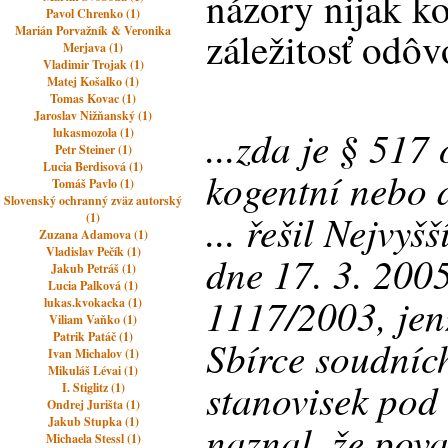
názory nijak k
Pavol Chrenko (1)
Marián Porvažník & Veronika
záležitosť odôv
Merjava (1)
Vladimir Trojak (1)
Matej Košalko (1)
Tomas Kovac (1)
Jaroslav Nižňanský (1)
...zda je § 517
lukasmozola (1)
Petr Steiner (1)
Lucia Berdisová (1)
kogentní nebo 
Tomáš Pavlo (1)
Slovenský ochranný zväz autorský
... řešil Nejvyš
(1)
Zuzana Adamova (1)
Vladislav Pečík (1)
dne 17. 3. 200
Jakub Petráš (1)
Lucia Palková (1)
1117/2003, jen
lukas.kvokacka (1)
Viliam Vaňko (1)
Patrik Patáč (1)
Sbírce soudníc
Ivan Michalov (1)
Mikuláš Lévai (1)
stanovisek pod
I. Stiglitz (1)
Ondrej Jurišta (1)
Jakub Stupka (1)
naznal, že pov
Michaela Stessl (1)