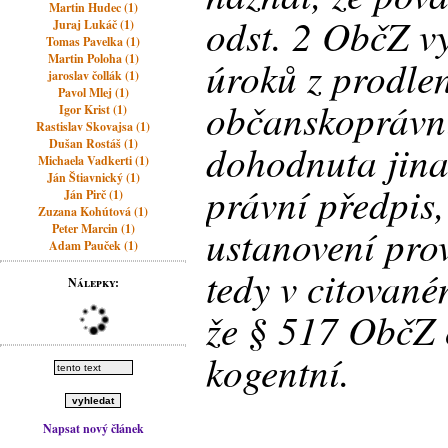
Martin Hudec (1)
odst. 2 ObčZ vy
Juraj Lukáč (1)
Tomas Pavelka (1)
Martin Poloha (1)
úroků z prodlen
jaroslav čollák (1)
Pavol Mlej (1)
občanskoprávní
Igor Krist (1)
Rastislav Skovajsa (1)
Dušan Rostáš (1)
dohodnuta jina
Michaela Vadkerti (1)
Ján Štiavnický (1)
právní předpis,
Ján Pirč (1)
Zuzana Kohútová (1)
ustanovení prov
Peter Marcin (1)
Adam Pauček (1)
tedy v citovan
Nálepky:
že § 517 ObčZ 
kogentní.
Napsat nový článek