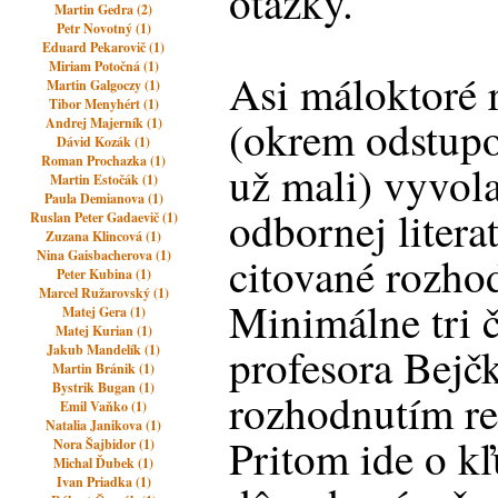
otázky.
Martin Gedra (2)
Petr Novotný (1)
Eduard Pekarovič (1)
Miriam Potočná (1)
Asi máloktoré 
Martin Galgoczy (1)
Tibor Menyhért (1)
(okrem odstupo
Andrej Majerník (1)
Dávid Kozák (1)
Roman Prochazka (1)
už mali) vyvola
Martin Estočák (1)
Paula Demianova (1)
odbornej litera
Ruslan Peter Gadaevič (1)
Zuzana Klincová (1)
Nina Gaisbacherova (1)
citované rozho
Peter Kubina (1)
Marcel Ružarovský (1)
Minimálne tri č
Matej Gera (1)
Matej Kurian (1)
profesora Bejčk
Jakub Mandelík (1)
Martin Bránik (1)
Bystrik Bugan (1)
rozhodnutím rez
Emil Vaňko (1)
Natalia Janikova (1)
Pritom ide o kľ
Nora Šajbidor (1)
Michal Ďubek (1)
Ivan Priadka (1)