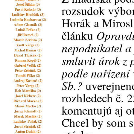
Josef Šilhán (3)
rozsudok výbo
Pavol Kolesár (3)
Ladislav Hrabčák (3)
Horák a Miros
Ludmila Kucharova (2)
Adam Glasnák (2)
Lukáš Peško (2)
Opravd
článku
Jiří Remeš (2)
Martin Serfozo (2)
nepodnikatel a
Zsolt Varga (2)
Michal Hamar (2)
smluvit úrok z 
Dávid Tluščák (2)
Roman Kopil (2)
Gabriel Volšík (2)
podle nařízení
Peter Zeleňák (2)
Tomáš Plško (2)
Sb.?
uverejnen
Andrej Kostroš (2)
Peter Varga (2)
Bob Matuška (2)
rozhledech č. 2
Jozef Kleberc (2)
Richard Macko (2)
komentujú aj ot
Maroš Macko (2)
Juraj Schmidt (2)
Marek Maslák (2)
Chcel by som s
Ladislav Pollák (2)
Juraj Straňák (2)
Anton Dulak (2)