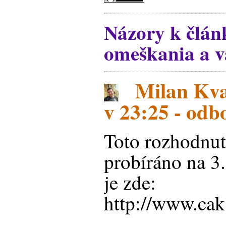
Názory k člán
omeškania a vá
Milan Kva
v 23:25 - od
Toto rozhodnut
probíráno na 3
je zde:
http://www.ca