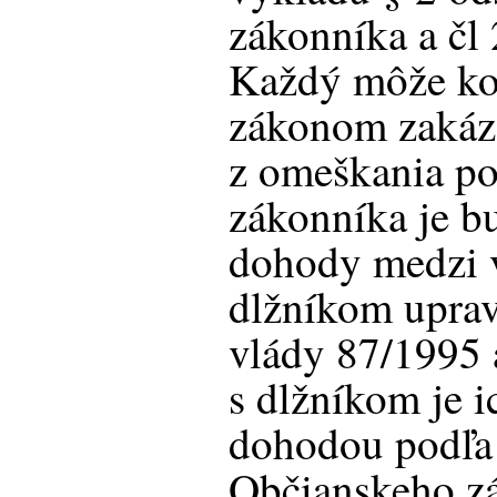
zákonníka a čl 
Každý môže kon
zákonom zakáz
z omeškania po
zákonníka je bu
dohody medzi v
dlžníkom upra
vlády 87/1995 a
s dlžníkom je 
dohodou podľa 
Občianskeho z