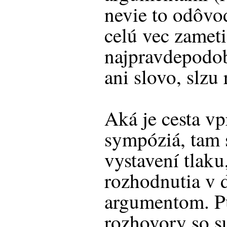
nevie to odôvod
celú vec zameti
najpravdepodob
ani slovo, slzu 
Aká je cesta v
sympóziá, tam 
vystavení tlak
rozhodnutia v d
argumentom. Pu
rozhovory so s