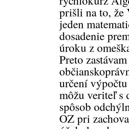
rýchlokurz Alg
prišli na to, ž
jeden matemati
dosadenie prem
úroku z omeška
Preto zastávam 
občianskoprávn
určení výpočtu
môžu veriteľ s 
spôsob odchýl
OZ
pri zachova