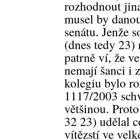
rozhodnout jina
musel by danou
senátu. Jenže s
(dnes tedy 23) 
patrně ví, že v
nemají šanci i 
kolegiu bylo r
1117/2003 schv
většinou. Proto
32 23) udělal c
vítězstí ve vel