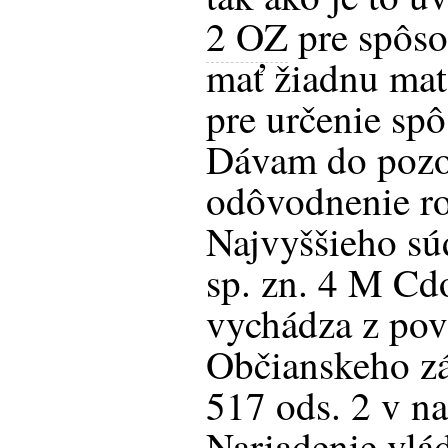
2 OZ
pre spôso
mať žiadnu mat
pre určenie sp
Dávam do pozor
odôvodnenie r
Najvyššieho sú
sp. zn. 4 M Cd
vychádza z pov
Občianskeho zá
517 ods. 2 v n
Nariadenie vlá