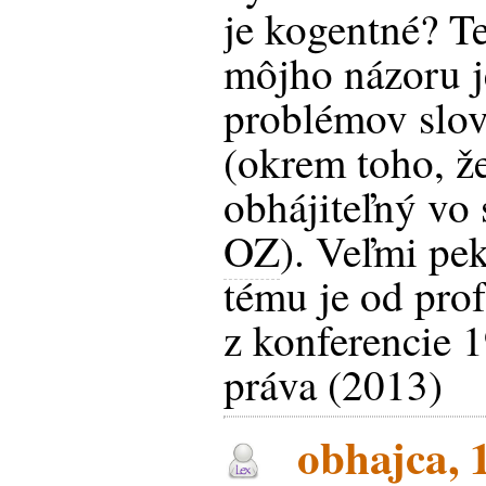
je kogentné? T
môjho názoru 
problémov slove
(okrem toho, že
obhájiteľný vo 
OZ
). Veľmi pe
tému je od prof
z konferencie 1
práva (2013)
obhajca, 1