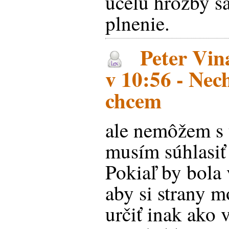
účelu hrozby s
plnenie.
Peter Vina
v 10:56 - Nec
chcem
ale nemôžem s t
musím súhlasiť
Pokiaľ by bola
aby si strany 
určiť inak ako 