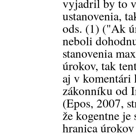
vyjadril by to
ustanovenia, ta
ods. (1) ("Ak 
neboli dohodnut
stanovenia max
úrokov, tak ten
aj v komentári
zákonníku od I
(Epos, 2007, str
že kogentne je 
hranica úrokov