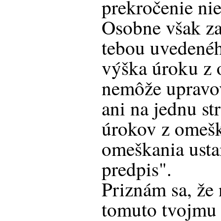
prekročenie nie
Osobne však z
tebou uvedenéh
výška úroku z 
nemôže upravo
ani na jednu st
úrokov z omešk
omeškania ust
predpis".
Priznám sa, že
tomuto tvojmu 