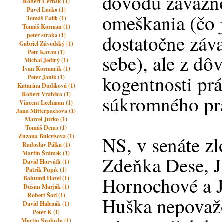
dôvodu závažno
Róbert Černák (1)
Pavel Lacko (1)
omeškania (čo
Tomáš Ľalík (1)
Tomáš Korman (1)
dostatočne záv
peter straka (1)
Gabriel Závodský (1)
Petr Kavan (1)
sebe), ale z d
Michal Jediný (1)
Ivan Kormaník (1)
kogentnosti pr
Peter Janík (1)
Katarína Dudíková (1)
Robert Vrablica (1)
súkromného pr
Vincent Lechman (1)
Jana Mitterpachova (1)
Marcel Jurko (1)
Tomáš Demo (1)
Zuzana Bukvisova (1)
NS, v senáte z
Radoslav Pálka (1)
Martin Šrámek (1)
Zdeňka Dese, J
David Horváth (1)
Patrik Pupík (1)
Hornochové a J
Bohumil Havel (1)
Dušan Marják (1)
Robert Šorl (1)
Huška nepovažov
David Halenák (1)
Peter K (1)
Martin Svoboda (1)