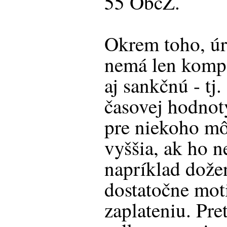
55 ObčZ.
Okrem toho, ú
nemá len kompe
aj sankčnú - t
časovej hodnot
pre niekoho mô
vyššia, ak ho n
napríklad dože
dostatočne mot
zaplateniu. Pre