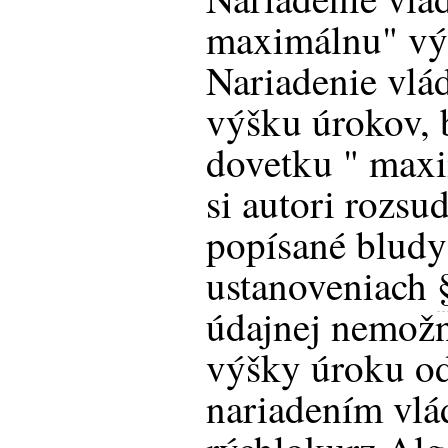
maximálnu" vý
Nariadenie vlá
výšku úrokov, 
dovetku " maxi
si autori rozsu
popísané bludy
ustanoveniach
údajnej nemožn
výšky úroku od
nariadením vlád