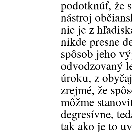
podotknúť, že 
nástroj občian
nie je z hľadis
nikde presne d
spôsob jeho vý
odvodzovaný 
úroku, z obyčaj
zrejmé, že spô
môžme stanoviť 
degresívne, te
tak ako je to 