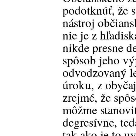
podotknúť, že 
nástroj občian
nie je z hľadis
nikde presne d
spôsob jeho vý
odvodzovaný 
úroku, z obyčaj
zrejmé, že spô
môžme stanoviť 
degresívne, te
tak ako je to 