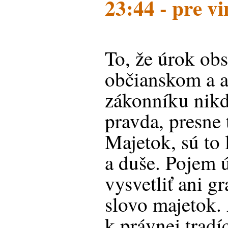
23:44 - pre v
To, že úrok obs
občianskom a 
zákonníku nik
pravda, presne
Majetok, sú to 
a duše. Pojem 
vysvetliť ani g
slovo majetok.
k právnej tradíc