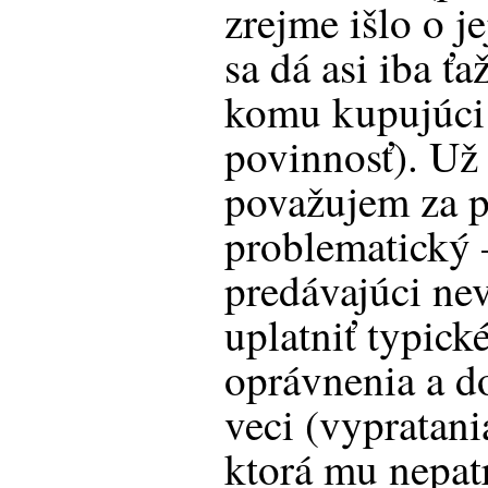
zrejme išlo o je
sa dá asi iba ťa
komu kupujúci
povinnosť). Už
považujem za p
problematický 
predávajúci ne
uplatniť typick
oprávnenia a d
veci (vypratani
ktorá mu nepat