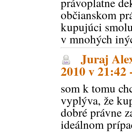
právoplatne de
občianskom prá
kupujúci smolu
v mnohých inýc
Juraj Ale
2010 v 21:42 
som k tomu chc
vyplýva, že ku
dobré právne za
ideálnom prípa