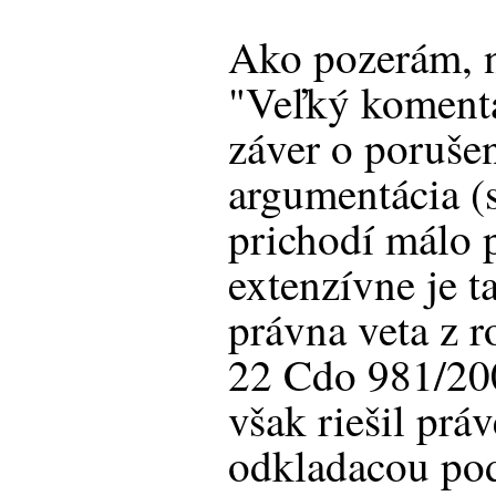
Ako pozerám, n
"Veľký komentá
záver o porušen
argumentácia (
prichodí málo 
extenzívne je t
právna veta z 
22 Cdo 981/200
však riešil pr
odkladacou po