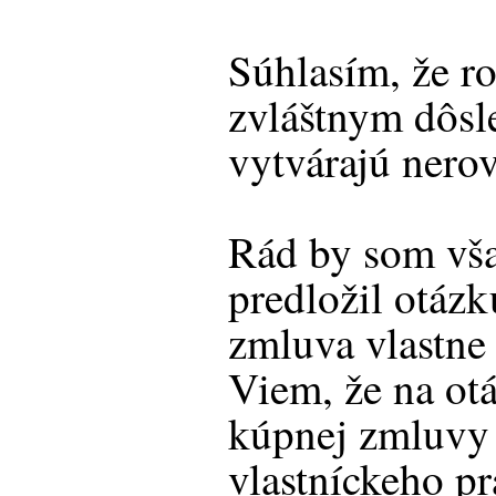
Súhlasím, že r
zvláštnym dôsl
vytvárajú nero
Rád by som vša
predložil otázk
zmluva vlastne 
Viem, že na ot
kúpnej zmluvy
vlastníckeho pr