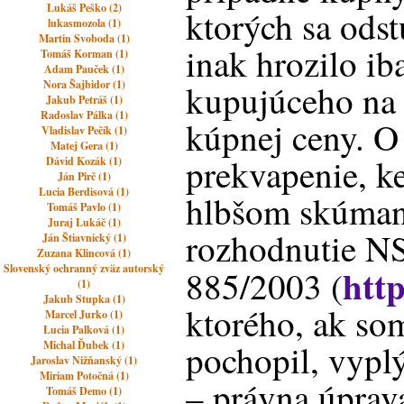
Lukáš Peško (2)
ktorých sa odst
lukasmozola (1)
Martin Svoboda (1)
inak hrozilo ib
Tomáš Korman (1)
Adam Pauček (1)
Nora Šajbidor (1)
kupujúceho na 
Jakub Petráš (1)
Radoslav Pálka (1)
kúpnej ceny. O
Vladislav Pečík (1)
Matej Gera (1)
prekvapenie, k
Dávid Kozák (1)
Ján Pirč (1)
Lucia Berdisová (1)
hlbšom skúman
Tomáš Pavlo (1)
Juraj Lukáč (1)
rozhodnutie NS
Ján Štiavnický (1)
Zuzana Klincová (1)
http
Slovenský ochranný zväz autorský
885/2003 (
(1)
Jakub Stupka (1)
ktorého, ak so
Marcel Jurko (1)
Lucia Palková (1)
pochopil, vypl
Michal Ďubek (1)
Jaroslav Nižňanský (1)
Miriam Potočná (1)
– právna úprav
Tomáš Demo (1)