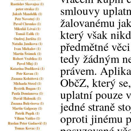
Rastislav Skovajsa (1)
smlouvy uplatn
peter straka (1)
Jakub Mandelík (1)
žalovanému jak
Petr Novotný (1)
Pavol Chrenko (1)
Mikuláš Lévai (1)
který však nik
Tomáš Ľalík (1)
Ondrej Jurišta (1)
předmětné věci
Natalia Janikova (1)
Ivan Michalov (1)
tedy žádným n
Martin Šrámek (1)
Robert Vrablica (1)
Pavol Mlej (1)
právem. Aplika
Katarína Dudíková (1)
Petr Kavan (1)
ObčZ, který se
Zuzana Kohútová (1)
Michaela Stessl (1)
Bystrik Bugan (1)
uplatní pouze 
Paula Demianova (1)
David Halenák (1)
jedné straně sto
Zuzana Bukvisova (1)
Martin Galgoczy (1)
Patrik Pupík (1)
oproti jinému p
Viliam Vaňko (1)
Ruslan Peter Gadaevič (1)
posuzované věc
Tomas Kovac (1)