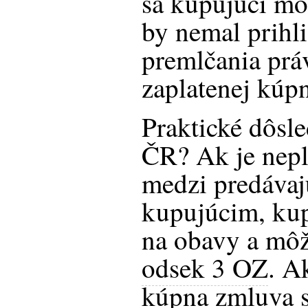
sa kupujúci mo
by nemal prihl
premlčania prá
zaplatenej kúpn
Praktické dôsl
ČR? Ak je nep
medzi predávaj
kupujúcim, ku
na obavy a môž
odsek 3 OZ
. A
kúpna zmluva 