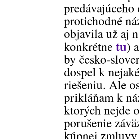
predávajúceho 
protichodné náz
objavila už aj 
tu
konkrétne
) 
by česko-slove
dospel k neja
riešeniu. Ale o
prikláňam k ná
ktorých nejde o
porušenie záv
kúpnej zmluvy 