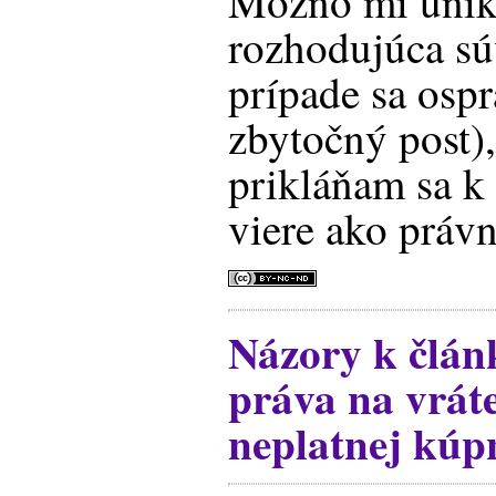
Možno mi unik
rozhodujúca sú
prípade sa osp
zbytočný post),
prikláňam sa k
viere ako právn
Názory k člán
práva na vrát
neplatnej kúp