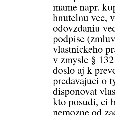
mame napr. ku
hnutelnu vec, 
odovzdaniu vec
podpise (zmluv
vlastnickeho pr
v zmysle § 13
doslo aj k prev
predavajuci o 
disponovat vla
kto posudi, ci 
nemozne od zac