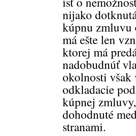
ísť o nemožnosť
nijako dotknut
kúpnu zmluvu o
má ešte len vz
ktorej má predá
nadobudnúť vla
okolnosti však
odkladacie pod
kúpnej zmluvy,
dohodnuté med
stranami.