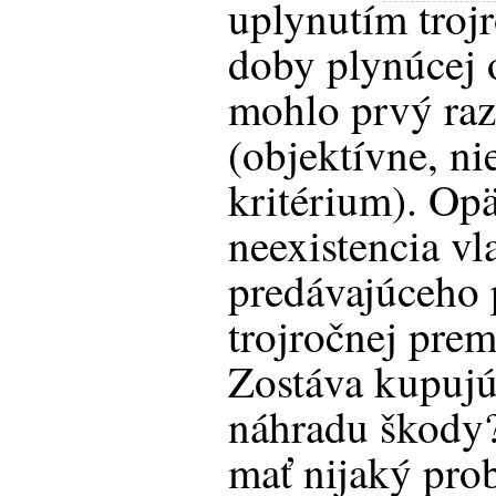
uplynutím troj
doby plynúcej 
mohlo prvý raz
(objektívne, ni
kritérium). Opäť
neexistencia vl
predávajúceho 
trojročnej pre
Zostáva kupujú
náhradu škody?
mať nijaký pro