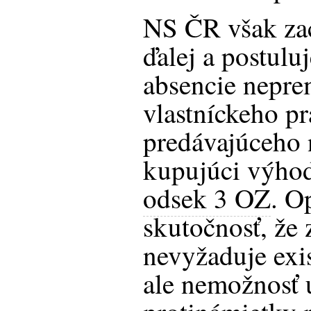
NS ČR však z
ďalej a postulu
absencie nepre
vlastníckeho pr
predávajúceho 
kupujúci výho
odsek 3 OZ
. O
skutočnosť, že
nevyžaduje exi
ale nemožnosť 