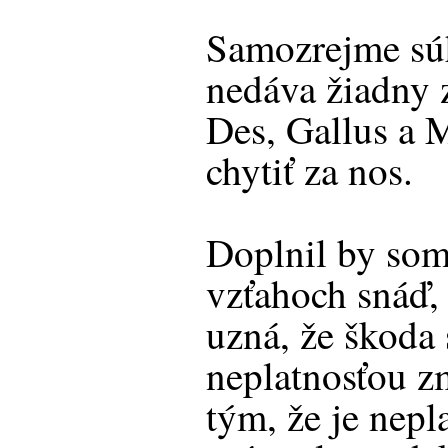
Samozrejme súh
nedáva žiadny 
Des, Gallus a 
chytiť za nos.
Doplnil by som
vzťahoch snáď, 
uzná, že škoda
neplatnosťou z
tým, že je nep