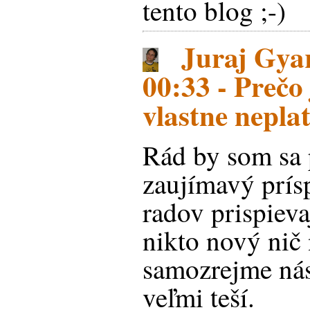
tento blog ;-)
Juraj Gyar
00:33 - Prečo
vlastne nepla
Rád by som sa 
zaujímavý prísp
radov prispiev
nikto nový nič 
samozrejme nás
veľmi teší.