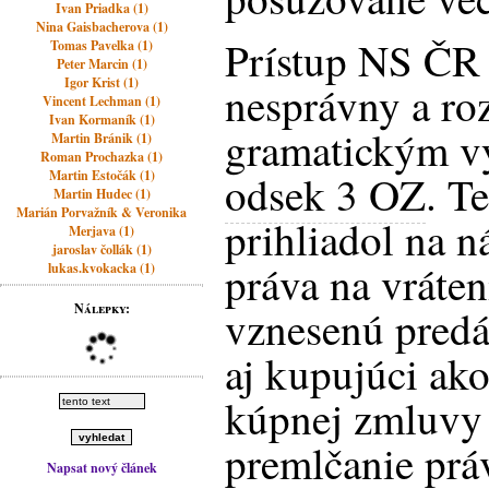
Ivan Priadka (1)
Nina Gaisbacherova (1)
Prístup NS ČR
Tomas Pavelka (1)
Peter Marcin (1)
Igor Krist (1)
nesprávny a ro
Vincent Lechman (1)
Ivan Kormaník (1)
gramatickým 
Martin Bránik (1)
Roman Prochazka (1)
Martin Estočák (1)
odsek 3 OZ
. T
Martin Hudec (1)
Marián Porvažník & Veronika
prihliadol na 
Merjava (1)
jaroslav čollák (1)
práva na vráten
lukas.kvokacka (1)
Nálepky:
vznesenú predá
aj kupujúci ak
kúpnej zmluvy
premlčanie prá
Napsat nový článek