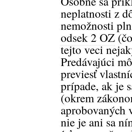
Osobne sa prik
neplatnosti z 
nemožnosti pln
odsek 2 OZ
(čo
tejto veci neja
Predávajúci mô
previesť vlastn
prípade, ak je
(okrem zákono
aprobovaných 
nie je ani sa n