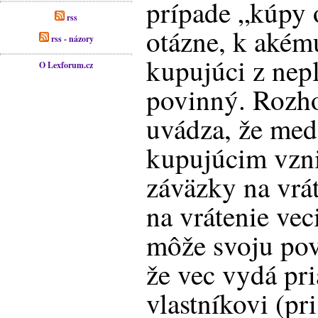
prípade „kúpy 
rss
otázne, k akém
rss - názory
kupujúci z nep
O Lexforum.cz
povinný. Rozh
uvádza, že med
kupujúcim vzni
záväzky na vrá
na vrátenie vec
môže svoju povi
že vec vydá pr
vlastníkovi (pr