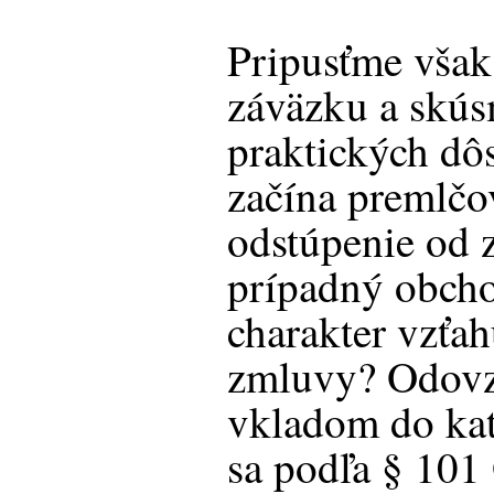
Pripusťme však
záväzku a skús
praktických dô
začína premlčo
odstúpenie od 
prípadný obch
charakter vzťa
zmluvy? Odovzd
vkladom do ka
sa podľa
§ 101