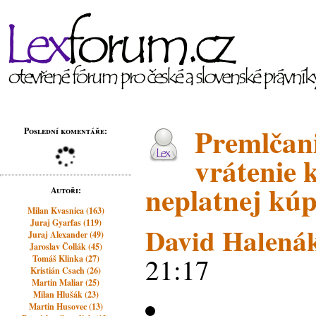
Premlčan
Poslední komentáře:
vrátenie 
neplatnej kú
Autoři:
Milan Kvasnica (163)
Juraj Gyarfas (119)
David Halená
Juraj Alexander (49)
Jaroslav Čollák (45)
21:17
Tomáš Klinka (27)
Kristián Csach (26)
Martin Maliar (25)
Milan Hlušák (23)
Martin Husovec (13)