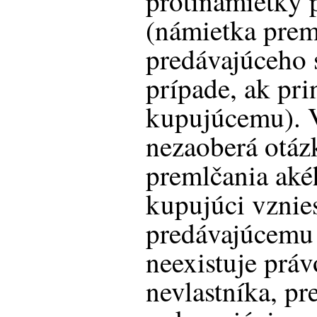
protinámietky 
(námietka prem
predávajúceho s
prípade, ak prin
kupujúcemu). 
nezaoberá otáz
premlčania aké
kupujúci vznies
predávajúcemu 
neexistuje prá
nevlastníka, p