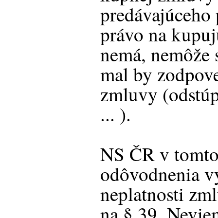
predávajúceho p
právo na kupuj
nemá, nemôže s
mal by zodpove
zmluvy (odstúp
... ).
NS ČR v tomto
odôvodnenia v
neplatnosti zm
na § 39. Nevie