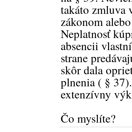
takáto zmluva 
zákonom alebo
Neplatnosť kúp
absencii vlastn
strane predáva
skôr dala opri
plnenia ( § 37)
extenzívny výk
Čo myslíte?