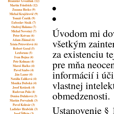
Branislav Gvozdiak (12)
Martin Friedrich (12)
Zuzana Hecko (9)
Michal Krajčírovič (9)
Tomáš Čentík (9)
Ľuboslav Sisák (7)
Ondrej Halama (7)
Úvodom mi dov
Michal Novotný (7)
Peter Kotvan (6)
všetkým zaint
Adam Zlámal (6)
Xénia Petrovičová (6)
Robert Goral (5)
za existenciu te
Lexforum (5)
Ivan Bojna (4)
pre mňa neoce
Petr Kolman (4)
Maroš Hačko (4)
Pavol Szabo (4)
informácií i ú
Ján Lazur (4)
Natália Ľalíková (4)
vlastnej intelek
Monika Dubská (4)
Josef Kotásek (4)
obmedzenosti.
Radovan Pala (4)
Denisa Dulaková (3)
Marián Porvažník (3)
Pavol Kolesár (3)
Ustanovenie
§ 
Ladislav Hrabčák (3)
Josef Šilhán (3)