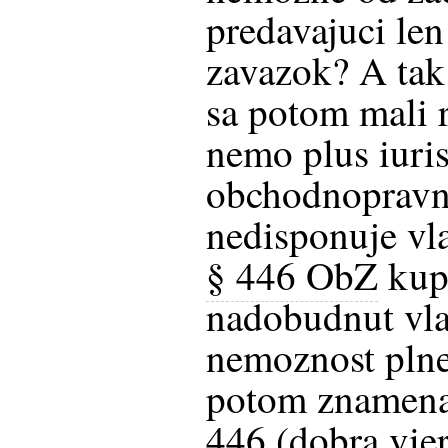
predavajuci len
zavazok? A tak
sa potom mali 
nemo plus iuri
obchodnopravn
nedisponuje vla
§ 446 ObZ
kup
nadobudnut vla
nemoznost plne
potom znamena
446 (dobra vie