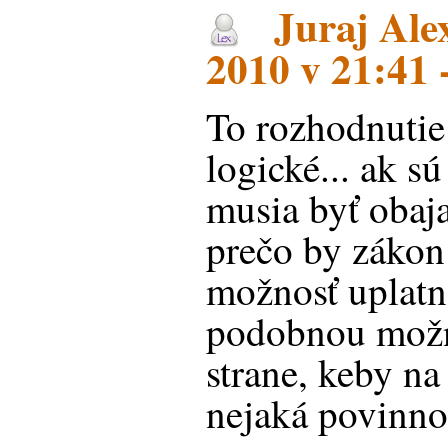
Juraj Ale
2010 v 21:41 
To rozhodnutie
logické... ak s
musia byť obaj
prečo by záko
možnosť uplatn
podobnou možn
strane, keby na
nejaká povinno