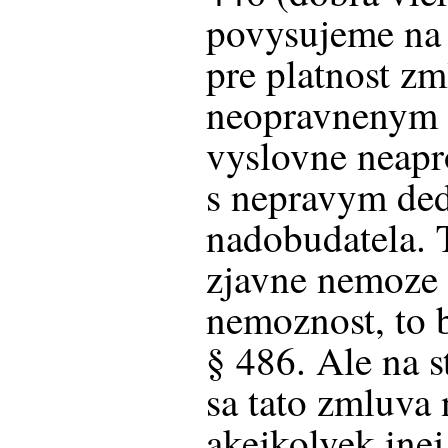
povysujeme na 
pre platnost z
neopravnenym 
vyslovne neap
s nepravym ded
nadobudatela. 
zjavne nemoze 
nemoznost, to 
§ 486. Ale na 
sa tato zmluva 
akejkolvek ine