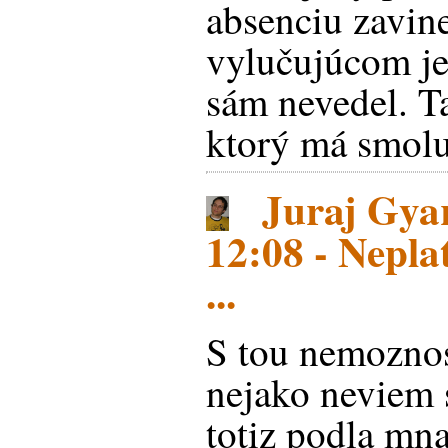
absenciu zavin
vylučujúcom je
sám nevedel. T
ktorý má smol
Juraj Gyar
12:08 - Nepla
...
S tou nemoznos
nejako neviem s
totiz podla mna