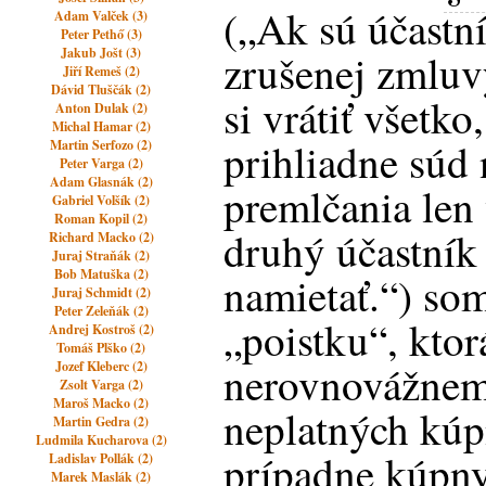
(„Ak sú účastní
Adam Valček (3)
Peter Pethő (3)
Jakub Jošt (3)
zrušenej zmluv
Jiří Remeš (2)
Dávid Tluščák (2)
si vrátiť všetko
Anton Dulak (2)
Michal Hamar (2)
prihliadne súd
Martin Serfozo (2)
Peter Varga (2)
Adam Glasnák (2)
premlčania len 
Gabriel Volšík (2)
Roman Kopil (2)
druhý účastník
Richard Macko (2)
Juraj Straňák (2)
Bob Matuška (2)
namietať.“) so
Juraj Schmidt (2)
Peter Zeleňák (2)
„poistku“, ktor
Andrej Kostroš (2)
Tomáš Plško (2)
nerovnovážnem
Jozef Kleberc (2)
Zsolt Varga (2)
Maroš Macko (2)
neplatných kúp
Martin Gedra (2)
Ludmila Kucharova (2)
prípadne kúpny
Ladislav Pollák (2)
Marek Maslák (2)