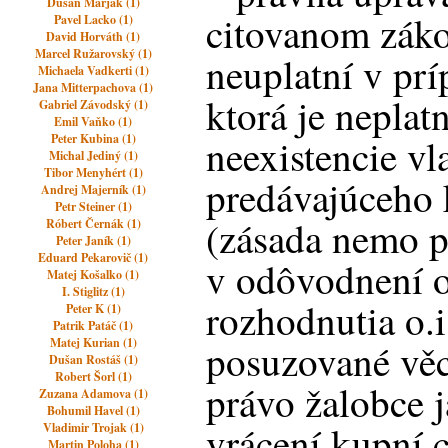
Dušan Marják (1)
citovanom zák
Pavel Lacko (1)
David Horváth (1)
Marcel Ružarovský (1)
neuplatní v pr
Michaela Vadkerti (1)
Jana Mitterpachova (1)
ktorá je neplat
Gabriel Závodský (1)
Emil Vaňko (1)
Peter Kubina (1)
neexistencie vl
Michal Jediný (1)
Tibor Menyhért (1)
predávajúceho
Andrej Majerník (1)
Petr Steiner (1)
(zásada nemo pl
Róbert Černák (1)
Peter Janík (1)
Eduard Pekarovič (1)
v odôvodnení 
Matej Košalko (1)
I. Stiglitz (1)
rozhodnutia o.i
Peter K (1)
Patrik Patáč (1)
Matej Kurian (1)
posuzované věci
Dušan Rostáš (1)
Robert Šorl (1)
právo žalobce 
Zuzana Adamova (1)
Bohumil Havel (1)
vrácení kupní c
Vladimir Trojak (1)
Martin Poloha (1)