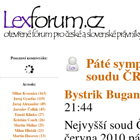
Páté sym
Poslední komentáře:
soudu Č
Autoři:
Bystrik Buga
Milan Kvasnica (163)
Juraj Gyarfas (119)
21:44
Juraj Alexander (49)
Jaroslav Čollák (45)
Tomáš Klinka (27)
Nejvyšší soud 
Kristián Csach (26)
Martin Maliar (25)
Milan Hlušák (23)
června 2010 pá
Martin Husovec (13)