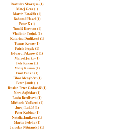
Rastislav Skovajsa (1)
Matej Gera (1)
Martin Estočák (1)
Bohumil Havel (1)
Peter K (1)
Tomáš Korman (1)
Vladimir Trojak (1)
Katarína Dudíková (1)
Tomas Kovac (1)
Patrik Pupík (1)
Eduard Pekarovič (1)
Marcel Jurko (1)
Petr Kavan (1)
Matej Kurian (1)
Emil Vaňko (1)
Tibor Menyhért (1)
Peter Janík (1)
Ruslan Peter Gadaevič (1)
Nora Šajbidor (1)
Lucia Berdisová (1)
Michaela Vadkerti (1)
Juraj Lukáč (1)
Peter Kubina (1)
Natalia Janikova (1)
Martin Poloha (1)
Jaroslav Nižňanský (1)