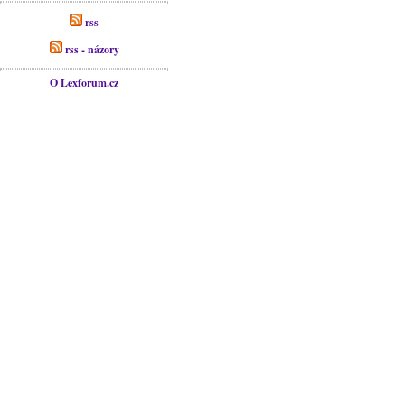
rss
rss - názory
O Lexforum.cz