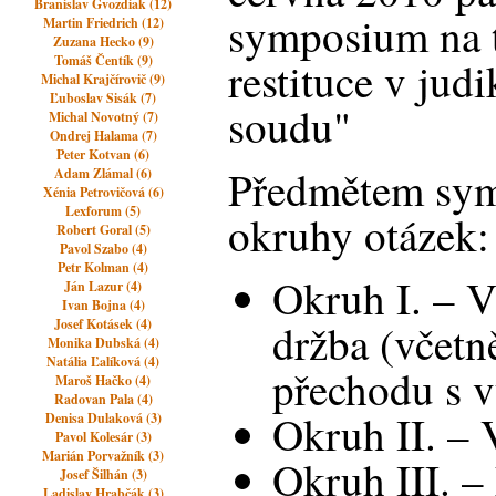
Branislav Gvozdiak (12)
symposium na 
Martin Friedrich (12)
Zuzana Hecko (9)
Tomáš Čentík (9)
restituce v jud
Michal Krajčírovič (9)
Ľuboslav Sisák (7)
soudu"
Michal Novotný (7)
Ondrej Halama (7)
Peter Kotvan (6)
Předmětem sym
Adam Zlámal (6)
Xénia Petrovičová (6)
Lexforum (5)
okruhy otázek:
Robert Goral (5)
Pavol Szabo (4)
Petr Kolman (4)
Okruh I. – V
Ján Lazur (4)
Ivan Bojna (4)
Josef Kotásek (4)
držba (včetn
Monika Dubská (4)
Natália Ľalíková (4)
přechodu s v
Maroš Hačko (4)
Radovan Pala (4)
Okruh II. –
Denisa Dulaková (3)
Pavol Kolesár (3)
Marián Porvažník (3)
Okruh III. –
Josef Šilhán (3)
Ladislav Hrabčák (3)