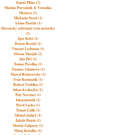
Tomáš Plško (2)
Marián Porvažník & Veronika
Merjava (1)
Michaela Stessl (1)
Adam Pauček (1)
Slovenský ochranný zväz autorský
(1)
Igor Krist (1)
Dušan Rostáš (1)
Vincent Lechman (1)
Dušan Marják (1)
Ján Pirč (1)
Tomas Pavelka (1)
Zuzana Adamova (1)
Marcel Ružarovský (1)
Ivan Kormaník (1)
Robert Vrablica (1)
lukas.kvokacka (1)
Petr Novotný (1)
lukasmozola (1)
Pavel Lacko (1)
Tomáš Ľalík (1)
Michal Jediný (1)
Jakub Petráš (1)
Martin Galgoczy (1)
Matej Košalko (1)