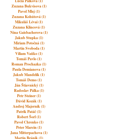
Lucia Palková (1)
Zuzana Bukvisova (1)
Pavol Mlej (1)
Zuzana Kohútová (1)
Mikuláš Lévai (1)
Zuzana Klincová (1)
Nina Gaisbacherova (1)
Jakub Stupka (1)
Miriam Potočná (1)
Martin Svoboda (1)
Viliam Vaňko (1)
Tomáš Pavlo (1)
Roman Prochazka (1)
Paula Demianova (1)
Jakub Mandelík (1)
Tomáš Demo (1)
Ján Štiavnický (1)
Radoslav Pálka (1)
Petr Steiner (1)
Dávid Kozák (1)
Andrej Majerník (1)
Patrik Patáč (1)
Robert Šorl (1)
Pavol Chrenko (1)
Peter Marcin (1)
Jana Mitterpachova (1)
Martin Bránik (1)