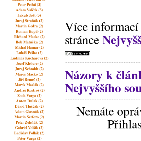
Peter Pethő (3)
Adam Valček (3)
Jakub Jošt (3)
Juraj Straňák (2)
Více informací 
Martin Gedra (2)
Roman Kopil (2)
Nejvyš
stránce
Richard Macko (2)
Bob Matuška (2)
Michal Hamar (2)
Lukáš Peško (2)
Ludmila Kucharova (2)
Jozef Kleberc (2)
Názory k člá
Juraj Schmidt (2)
Maroš Macko (2)
Jiří Remeš (2)
Nejvyššího so
Marek Maslák (2)
Andrej Kostroš (2)
Zsolt Varga (2)
Anton Dulak (2)
Nemáte opráv
Dávid Tluščák (2)
Adam Glasnák (2)
Martin Serfozo (2)
Přihla
Peter Zeleňák (2)
Gabriel Volšík (2)
Ladislav Pollák (2)
Peter Varga (2)