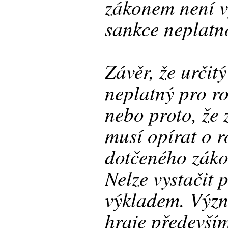
zákonem není v
sankce neplatno
Závěr, že určit
neplatný pro r
nebo proto, že 
musí opírat o 
dotčeného záko
Nelze vystačit
výkladem. Význ
hraje předevší