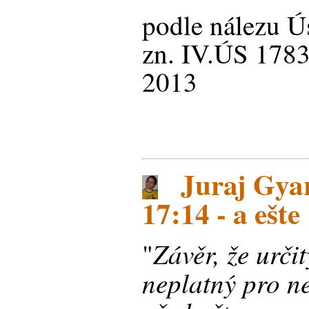
podle nálezu Ú
zn. IV.ÚS 1783
2013
Juraj Gyar
17:14 - a ešte
Závěr, že urči
"
neplatný pro ne