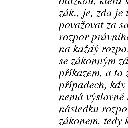
zák., je, zda je
považovat za s
rozpor právníh
na každý rozpo
se zákonným z
příkazem, a to
případech, kdy 
nemá výslovné 
následku rozpo
zákonem, tedy 