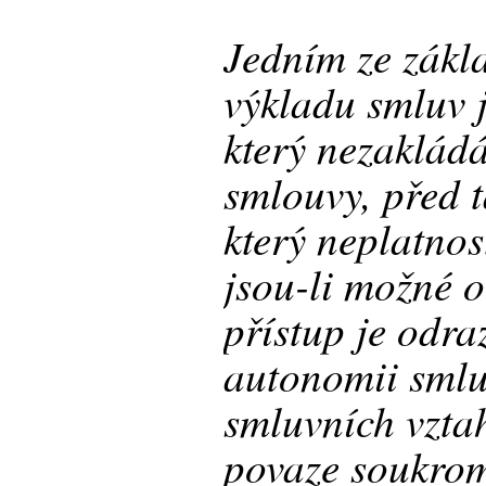
Jedním ze zákl
výkladu smluv j
který nezaklád
smlouvy, před 
který neplatno
jsou-li možné o
přístup je odra
autonomii smlu
smluvních vzta
povaze soukro