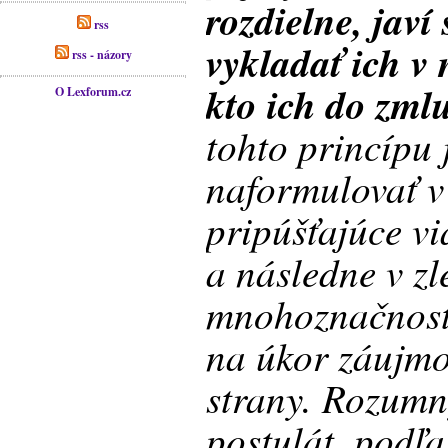
rozdielne, javí
rss
vykladať ich v
rss - názory
kto ich do zmlu
O Lexforum.cz
tohto princípu 
naformulovať v
pripúšťajúce v
a následne v zle
mnohoznačnosti
na úkor záujmo
strany. Rozumn
postulát, podľa