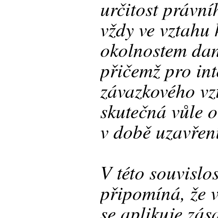
určitost právn
vždy ve vztahu
okolnostem da
přičemž pro in
závazkového vz
skutečná vůle 
v době uzavřen
V této souvislo
připomíná, že 
se aplikuje zás