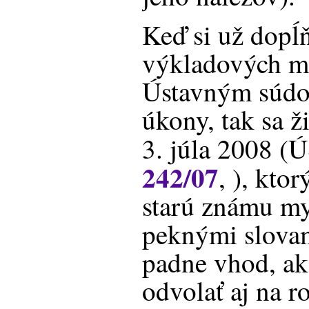
Keď si už dopĺ
výkladových m
Ústavným súdo
úkony, tak sa ž
3. júla 2008 (
242/07
, ), kt
starú známu my
peknými slovam
padne vhod, ak
odvolať aj na 