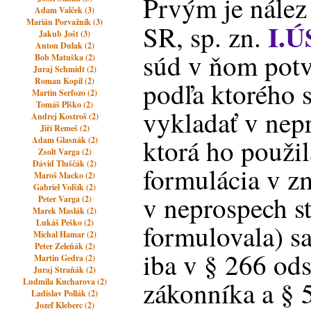
Prvým je nález
Adam Valček (3)
Marián Porvažník (3)
I.Ú
SR, sp. zn.
Jakub Jošt (3)
Anton Dulak (2)
súd v ňom potvr
Bob Matuška (2)
Juraj Schmidt (2)
Roman Kopil (2)
podľa ktorého 
Martin Serfozo (2)
Tomáš Plško (2)
vykladať v nepr
Andrej Kostroš (2)
Jiří Remeš (2)
ktorá ho použil
Adam Glasnák (2)
Zsolt Varga (2)
Dávid Tluščák (2)
formulácia v z
Maroš Macko (2)
Gabriel Volšík (2)
v neprospech s
Peter Varga (2)
Marek Maslák (2)
Lukáš Peško (2)
formulovala) s
Michal Hamar (2)
Peter Zeleňák (2)
iba v § 266 od
Martin Gedra (2)
Juraj Straňák (2)
zákonníka a § 
Ludmila Kucharova (2)
Ladislav Pollák (2)
Jozef Kleberc (2)