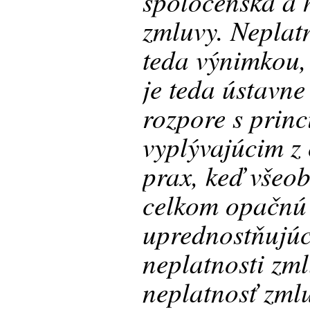
spoločenská a 
zmluvy. Neplat
teda výnimkou,
je teda ústavn
rozpore s prin
vyplývajúcim z 
prax, keď všeo
celkom opačnú 
uprednostňujúc
neplatnosti zm
neplatnosť zml