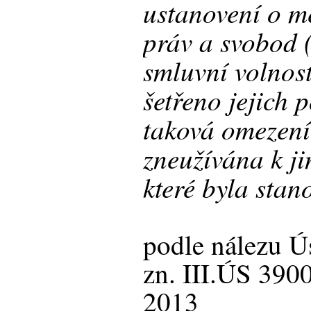
ustanovení o m
práv a svobod 
smluvní volnost
šetřeno jejich 
taková omezení
zneužívána k j
které byla stan
podle nálezu Ú
zn. III.ÚS 3900
2013