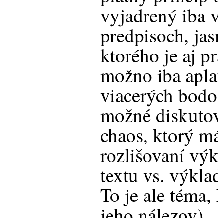
vyjadrený iba 
predpisoch, ja
ktorého je aj p
možno iba apl
viacerých bodo
možné diskutov
chaos, ktorý m
rozlišovaní vý
textu vs. výkl
To je ale téma,
jeho nálezov).