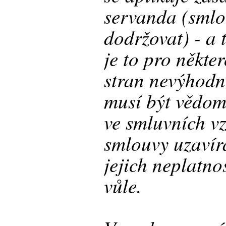
servanda (smlo
dodržovat) - a 
je to pro někte
stran nevýhodn
musí být vědom
ve smluvních v
smlouvy uzavír
jejich neplatnos
vůle.