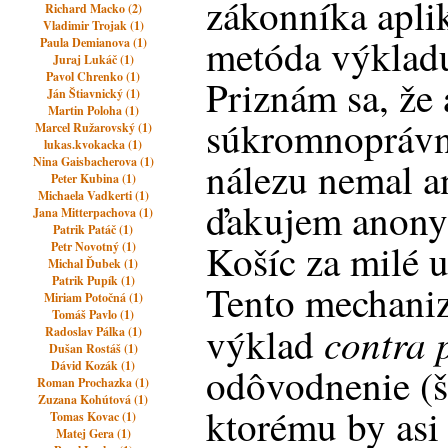
zákonníka apli
Richard Macko (2)
Vladimir Trojak (1)
metóda výklad
Paula Demianova (1)
Juraj Lukáč (1)
Pavol Chrenko (1)
Priznám sa, že
Ján Štiavnický (1)
Martin Poloha (1)
súkromnopráv
Marcel Ružarovský (1)
lukas.kvokacka (1)
Nina Gaisbacherova (1)
nálezu nemal a
Peter Kubina (1)
Michaela Vadkerti (1)
ďakujem anony
Jana Mitterpachova (1)
Patrik Patáč (1)
Košíc za milé 
Petr Novotný (1)
Michal Ďubek (1)
Patrik Pupík (1)
Tento mechaniz
Miriam Potočná (1)
Tomáš Pavlo (1)
contra 
výklad
Radoslav Pálka (1)
Dušan Rostáš (1)
Dávid Kozák (1)
odôvodnenie (š
Roman Prochazka (1)
Zuzana Kohútová (1)
ktorému by as
Tomas Kovac (1)
Matej Gera (1)