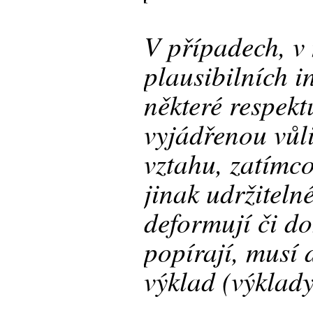
V případech, v 
plausibilních in
některé respek
vyjádřenou vůl
vztahu, zatímco
jinak udržitelné
deformují či d
popírají, musí 
výklad (výklady