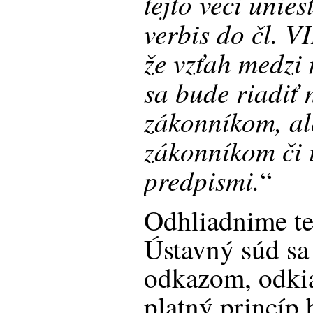
tejto veci unie
verbis do čl. V
že vzťah medzi
sa bude riadiť
zákonníkom, a
zákonníkom či 
predpismi.
“
Odhliadnime te
Ústavný súd sa
odkazom, odkia
platný princíp 