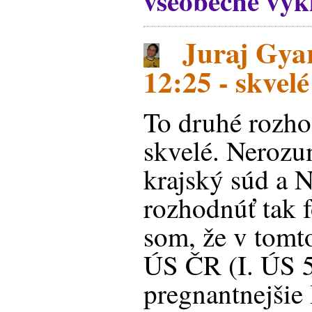
všeobecné výk
Juraj Gyar
12:25 - skvelé
To druhé rozho
skvelé. Nerozu
krajský súd a N
rozhodnúť tak f
som, že v tomt
ÚS ČR (I. ÚS 5
pregnantnejšie 