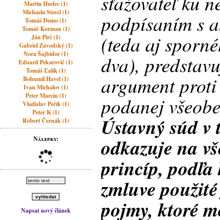
sťažovateľ ku ne
Martin Hudec (1)
Michaela Stessl (1)
podpísaním s a
Tomáš Demo (1)
Tomáš Korman (1)
(teda aj sporn
Ján Pirč (1)
Gabriel Závodský (1)
Nora Šajbidor (1)
dva), predstavu
Eduard Pekarovič (1)
Tomáš Ľalík (1)
argument proti 
Bohumil Havel (1)
Ivan Michalov (1)
Peter Marcin (1)
podanej všeob
Vladislav Pečík (1)
Peter K (1)
Ústavný súd v 
Róbert Černák (1)
odkazuje na vš
Nálepky:
princíp, podľa
zmluve použité
pojmy, ktoré m
Napsat nový článek