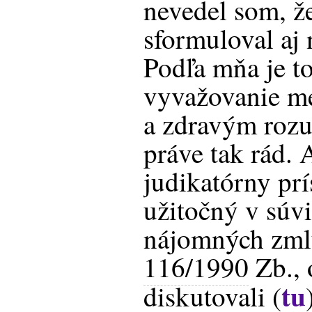
nevedel som, že
sformuloval aj 
Podľa mňa je to
vyvažovanie me
a zdravým roz
práve tak rád. 
judikatórny prí
užitočný v súv
nájomných zml
116/1990
Zb., 
tu
diskutovali (