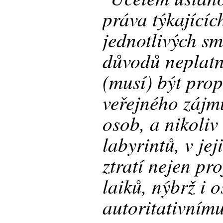
práva týkajícíc
jednotlivých sm
důvodů neplatn
(musí) být pro
veřejného zájmu
osob, a nikoliv 
labyrintů, v je
ztratí nejen pr
laiků, nýbrž i 
autoritativním