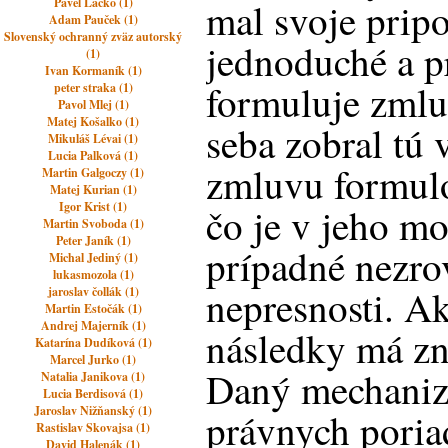
Pavel Lacko (1)
mal svoje prip
Adam Pauček (1)
Slovenský ochranný zväz autorský
jednoduché a p
(1)
Ivan Kormaník (1)
formuluje zmluv
peter straka (1)
Pavol Mlej (1)
Matej Košalko (1)
seba zobral tú
Mikuláš Lévai (1)
Lucia Palková (1)
zmluvu formulo
Martin Galgoczy (1)
Matej Kurian (1)
Igor Krist (1)
čo je v jeho mo
Martin Svoboda (1)
Peter Janík (1)
prípadné nezro
Michal Jediný (1)
lukasmozola (1)
nepresnosti. Ak
jaroslav čollák (1)
Martin Estočák (1)
Andrej Majerník (1)
následky má zn
Katarína Dudíková (1)
Marcel Jurko (1)
Daný mechaniz
Natalia Janikova (1)
Lucia Berdisová (1)
Jaroslav Nižňanský (1)
právnych poria
Rastislav Skovajsa (1)
David Halenák (1)