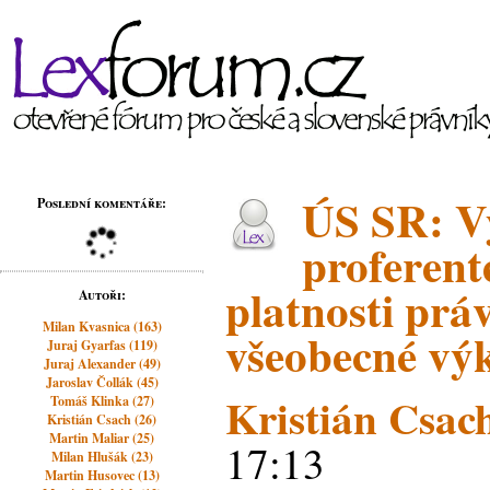
ÚS SR: V
Poslední komentáře:
proferent
platnosti pr
Autoři:
Milan Kvasnica (163)
všeobecné výk
Juraj Gyarfas (119)
Juraj Alexander (49)
Jaroslav Čollák (45)
Kristián Csac
Tomáš Klinka (27)
Kristián Csach (26)
Martin Maliar (25)
17:13
Milan Hlušák (23)
Martin Husovec (13)