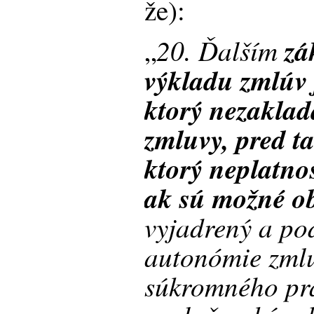
že):
20.
Ďalším
zá
„
výkladu zmlúv 
ktorý nezaklad
zmluvy, pred 
ktorý neplatno
ak sú možné o
vyjadrený a po
autonómie zmlu
súkromného prá