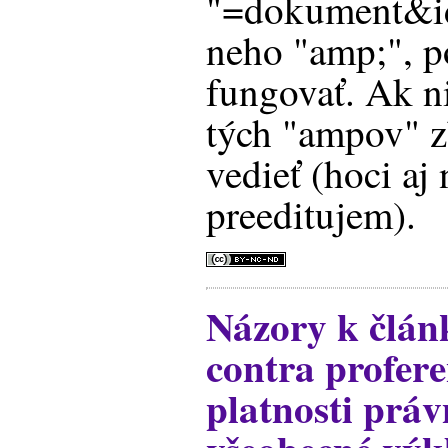
"=dokument&id
neho "amp;", p
fungovať. Ak ni
tých "ampov" z
vedieť (hoci aj
preeditujem).
Názory k člá
contra profer
platnosti prá