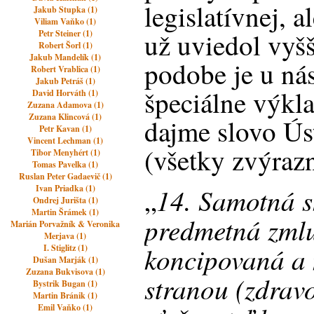
legislatívnej, 
Jakub Stupka (1)
Viliam Vaňko (1)
už uviedol vyšš
Petr Steiner (1)
Robert Šorl (1)
Jakub Mandelík (1)
podobe je u ná
Robert Vrablica (1)
Jakub Petráš (1)
špeciálne výkl
David Horváth (1)
Zuzana Adamova (1)
Zuzana Klincová (1)
dajme slovo Ú
Petr Kavan (1)
Vincent Lechman (1)
(všetky zvýraz
Tibor Menyhért (1)
Tomas Pavelka (1)
Ruslan Peter Gadaevič (1)
14. Samotná s
Ivan Priadka (1)
„
Ondrej Jurišta (1)
Martin Šrámek (1)
predmetná zml
Marián Porvažník & Veronika
Merjava (1)
koncipovaná a 
I. Stiglitz (1)
Dušan Marják (1)
Zuzana Bukvisova (1)
stranou (zdrav
Bystrik Bugan (1)
Martin Bránik (1)
Emil Vaňko (1)