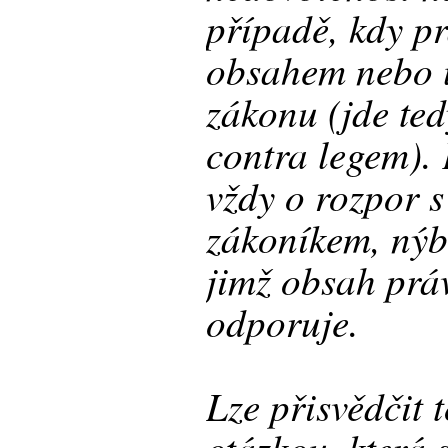
případě, kdy p
obsahem nebo 
zákonu (jde te
contra legem). 
vždy o rozpor 
zákoníkem, nýbr
jimž obsah prá
odporuje.
Lze přisvědčit 
otázkou, která 