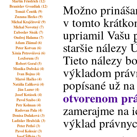
Martin Friedrich (12)
Možno prinášam
Branislav Gvozdiak (12)
Tomáš Čentík (9)
Zuzana Hecko (9)
v tomto krátko
Michal Krajčírovič (9)
Michal Novotný (7)
upriamil Vašu 
Ľuboslav Sisák (7)
Ondrej Halama (7)
staršie nálezy
Adam Zlámal (6)
Peter Kotvan (6)
Xénia Petrovičová (6)
Tieto nálezy bol
Lexforum (5)
Robert Goral (5)
výkladom práv
Monika Dubská (4)
Ivan Bojna (4)
Maroš Hačko (4)
popísané už n
Natália Ľalíková (4)
Ján Lazur (4)
otvorenom pr
Josef Kotásek (4)
Pavol Szabo (4)
Petr Kolman (4)
zamerajme na i
Radovan Pala (4)
Denisa Dulaková (3)
výklad právnyc
Ladislav Hrabčák (3)
Peter Pethő (3)
Pavol Kolesár (3)
Josef Šilhán (3)