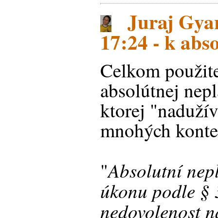
Juraj Gyar
17:24 - k abs
Celkom použite
absolútnej nepl
ktorej "nadužív
mnohých kontex
Absolutní nep
"
úkonu podle § 
nedovolenost n