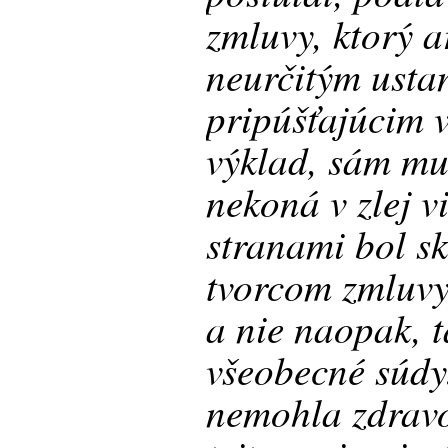
zmluvy, ktorý 
neurčitým usta
pripúšťajúcim 
výklad, sám mu
nekoná v zlej v
stranami bol s
tvorcom zmluv
a nie naopak, t
všeobecné súdy
nemohla zdravo