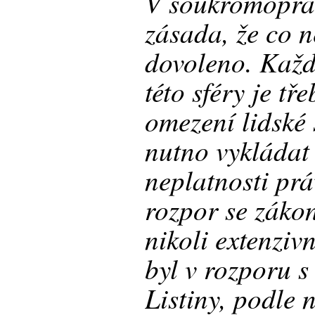
V soukromopráv
zásada, že co n
dovoleno. Každ
této sféry je tř
omezení lidské 
nutno vykládat
neplatnosti pr
rozpor se zákon
nikoli extenziv
byl v rozporu s
Listiny, podle 