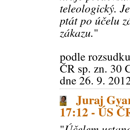
teleologický. J
ptát po účelu 
zákazu.
"
podle rozsudku
ČR sp. zn. 30 
dne 26. 9. 201
Juraj Gyar
17:12 - ÚS Č
Účelem ustan
"