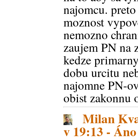
najomcu. preto
moznost vypov
nemozno chrani
zaujem PN na z
kedze primarn
dobu urcitu ne
najomne PN-ovi
obist zakonnu 
Milan Kva
v 19:13 - Áno