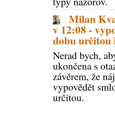
typy názorov.
Milan Kva
v 12:08 - vyp
dobu určitou 
Nerad bych, aby
ukončena s ota
závěrem, že n
vypovědět sml
určitou.