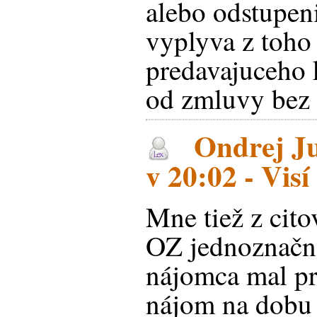
alebo odstupen
vyplyva z toho
predavajuceho 
od zmluvy bez
Ondrej Ju
v 20:02 - Vis
Mne tiež z cit
OZ jednoznačne
nájomca mal p
nájom na dobu 