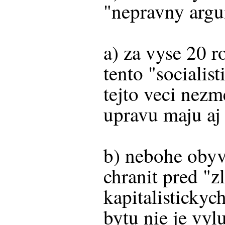
"nepravny argu
a) za vyse 20 r
tento "socialis
tejto veci nez
upravu maju aj
b) nebohe obyv
chranit pred "z
kapitalistickyc
bytu nie je vy