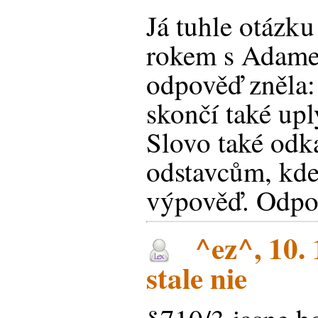
Já tuhle otázku
rokem s Adam
odpověď zněla:
skončí také upl
Slovo také odk
odstavcům, kde
výpověď. Odpov
^ez^, 10. 
stale nie