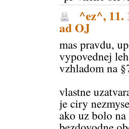
^ez^, 11. 
ad OJ
mas pravdu, up
vypovednej leh
vzhladom na
§
vlastne uzatva
je ciry nezmyse
ako uz bolo na
bezdovodne obo