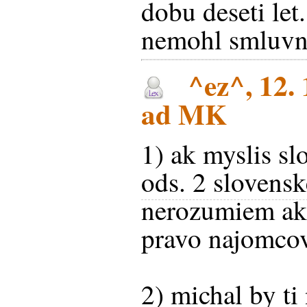
dobu deseti let.
nemohl smluvní
^ez^, 12. 
ad MK
1) ak myslis sl
ods. 2 slovens
nerozumiem ako
pravo najomcov
2) michal by ti