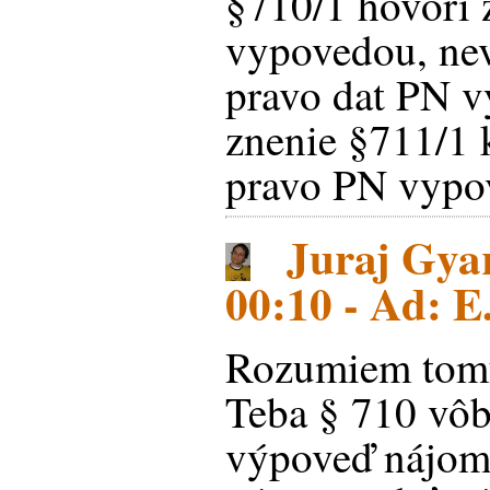
§710/1 hovori 
vypovedou, nev
pravo dat PN v
znenie §711/1 
pravo PN vypo
Juraj Gyar
00:10 - Ad: E
Rozumiem tomu
Teba § 710 vôb
výpoveď nájom