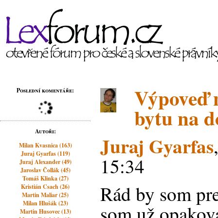
Výpoveď 
Poslední komentáře:
bytu na d
Autoři:
Juraj Gyarfas
Milan Kvasnica (163)
Juraj Gyarfas (119)
15:34
Juraj Alexander (49)
Jaroslav Čollák (45)
Tomáš Klinka (27)
Rád by som pre
Kristián Csach (26)
Martin Maliar (25)
Milan Hlušák (23)
som už opakovan
Martin Husovec (13)