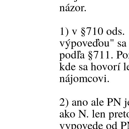
názor.
1) v §710 ods.
výpoveďou" sa
podľa §711. Poz
kde sa hovorí 
nájomcovi.
2) ano ale PN 
ako N. len pre
vypovede od P