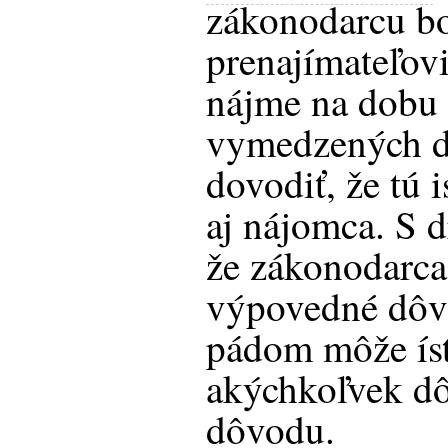
zákonodarcu bo
prenajímateľovi
nájme na dobu 
vymedzených 
dovodiť, že tú 
aj nájomca. S 
že zákonodarc
výpovedné dôv
pádom môže ísť
akýchkoľvek dô
dôvodu.