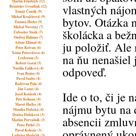
Martin Friedrich (12)
vlastných náj
Branislav Gvozdiak (12)
Tomáš Čentík (9)
Michal Krajčírovič (9)
bytov. Otázka 
Zuzana Hecko (9)
Michal Novotný (7)
školácka a bežn
Ľuboslav Sisák (7)
Ondrej Halama (7)
ju položiť. Al
Adam Zlámal (6)
Peter Kotvan (6)
Xénia Petrovičová (6)
na ňu nenašiel
Lexforum (5)
Robert Goral (5)
odpoveď.
Natália Ľalíková (4)
Ivan Bojna (4)
Pavol Szabo (4)
Radovan Pala (4)
Ján Lazur (4)
Ide o to, či je
Josef Kotásek (4)
Petr Kolman (4)
nájmu bytu na 
Maroš Hačko (4)
Monika Dubská (4)
Denisa Dulaková (3)
absencii zmluv
Marián Porvažník (3)
Peter Pethő (3)
oprávnený uko
Pavol Kolesár (3)
Ladislav Hrabčák (3)