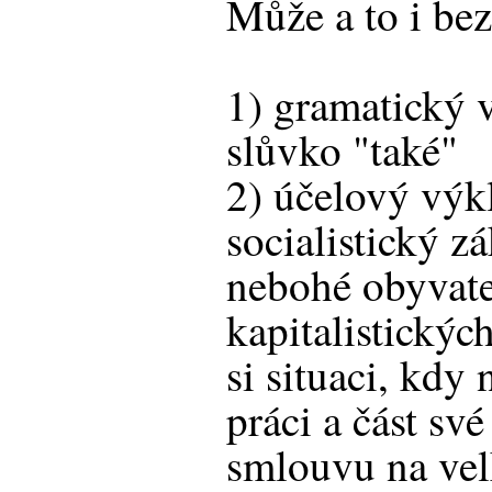
Může a to i be
1) gramatický v
slůvko "také"
2) účelový výkl
socialistický z
nebohé obyvate
kapitalistických
si situaci, kdy
práci a část sv
smlouvu na vel