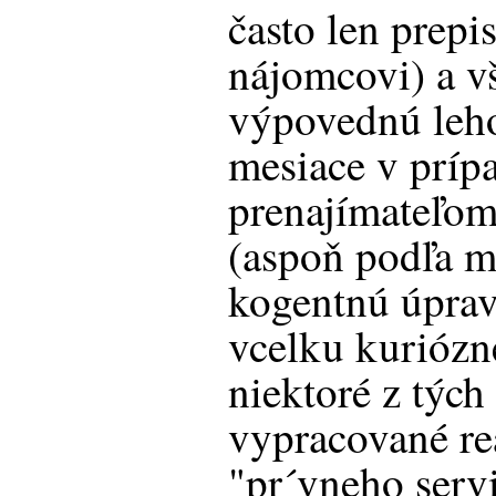
často len prepi
nájomcovi) a v
výpovednú leho
mesiace v príp
prenajímateľom
(aspoň podľa m
kogentnú úpra
vcelku kuriózne
niektoré z tých
vypracované re
"pr´vneho servi