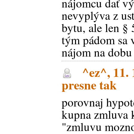
nájomcu dať v
nevyplýva z us
bytu, ale len §
tým pádom sa v
nájom na dobu 
^ez^, 11. 
presne tak
porovnaj hypote
kupna zmluva k
"zmluvu mozno 