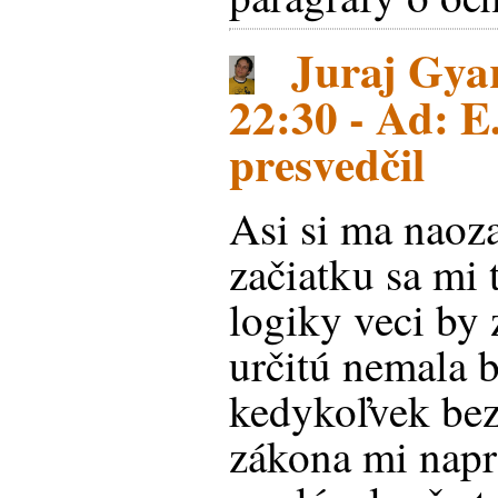
Juraj Gyar
22:30 - Ad: E.
presvedčil
Asi si ma naoza
začiatku sa mi t
logiky veci by
určitú nemala 
kedykoľvek bez
zákona mi napr