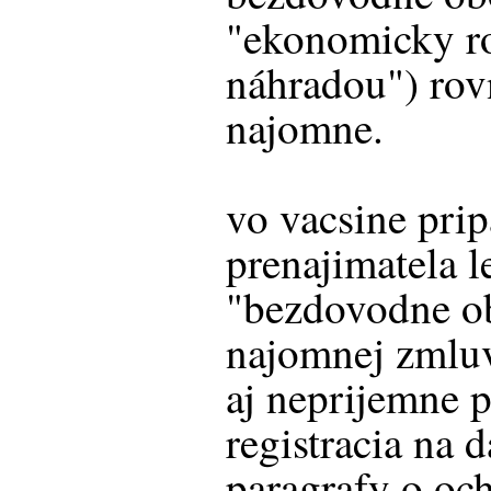
"ekonomicky r
náhradou") rov
najomne.
vo vacsine prip
prenajimatela l
"bezdovodne ob
najomnej zmlu
aj neprijemne 
registracia na
paragrafy o oc