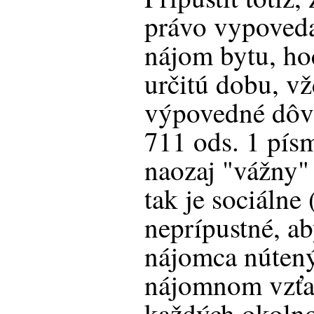
právo vypoveda
nájom bytu, ho
určitú dobu, vž
výpovedné dôv
711 ods. 1 písm
naozaj "vážny"
tak je sociálne
neprípustné, ab
nájomca nútený
nájomnom vzťa
každých okolno