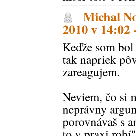
Michal No
2010 v 14:02 
Keďže som bol
tak napriek p
zareagujem.
Neviem, čo si
neprávny argum
porovnávaš s a
to v praxi robí