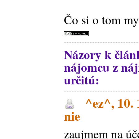
Čo si o tom my
Názory k člá
nájomcu z ná
určitú:
^ez^, 10. 
nie
zaujmem na úče