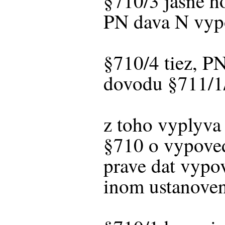
§710/3 jasne ho
PN dava N vyp
§710/4 tiez, P
dovodu §711/1
z toho vyplyva 
§710 o vypoved
prave dat vyp
inom ustanoven