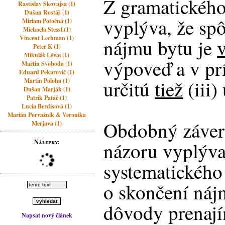
Z gramatického
Rastislav Skovajsa (1)
Dušan Rostáš (1)
vyplýva, že sp
Miriam Potočná (1)
Michaela Stessl (1)
Vincent Lechman (1)
nájmu bytu je
Peter K (1)
Mikuláš Lévai (1)
výpoveď a v pr
Martin Svoboda (1)
Eduard Pekarovič (1)
určitú
tiež
(iii)
Martin Poloha (1)
Dušan Marják (1)
Patrik Patáč (1)
Lucia Berdisová (1)
Marián Porvažník & Veronika
Obdobný záver
Merjava (1)
Nálepky:
názoru vyplýva
systematického
o skončení ná
dôvody prenají
Napsat nový článek