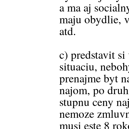
a ma aj socialn
maju obydlie, 
atd.
c) predstavit s
situaciu, neboh
prenajme byt n
najom, po dru
stupnu ceny naj
nemoze zmluvny
musi este 8 rok