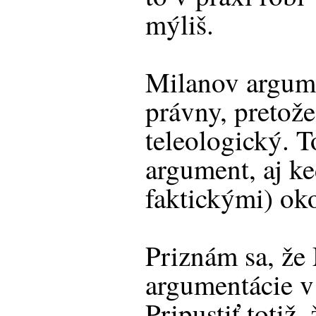
mýliš.
Milanov argume
právny, pretože
teleologický. T
argument, aj ke
faktickými) ok
Priznám sa, že 
argumentácie v
Pripustiť totiž