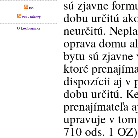
sú zjavne form
rss
dobu určitú ak
rss - názory
neurčitú. Nepl
O Lexforum.cz
oprava domu a
bytu sú zjavne
ktoré prenajím
dispozícii aj v
dobu určitú. K
prenajímateľa 
upravuje v tom
710 ods. 1 OZ