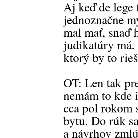
Aj keď de lege 
jednoznačne my
mal mať, snaď h
judikatúry má
ktorý by to rieš
OT: Len tak pr
nemám to kde i
cca pol rokom 
bytu. Do rúk s
a návrhov zmlú