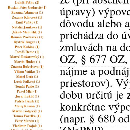
Lukáš Peško (2)
úpravy) výpov
Ruslan Peter Gadaevič (1)
Zuzana Adamova (1)
Zuzana Klincová (1)
dôvodu alebo a
Emil Vaňko (1)
Natalia Janikova (1)
prichádza do ú
Jakub Mandelík (1)
Roman Prochazka (1)
zmluvách na do
Bystrik Bugan (1)
Peter Kubina (1)
Tomáš Demo (1)
OZ
,
§ 677 OZ
,
Marcel Ružarovský (1)
Martin Hudec (1)
nájme a podná
Zuzana Bukvisova (1)
Viliam Vaňko (1)
Matej Gera (1)
priestorov). V
Lucia Palková (1)
Tomáš Pavlo (1)
dobu určitú je 
Pavol Mlej (1)
Juraj Lukáč (1)
Patrik Pupík (1)
konkrétne výp
Matej Kurian (1)
Martin Galgoczy (1)
(napr.
§ 680 od
Tomas Pavelka (1)
Peter Marcin (1)
Vladimir Trojak (1)