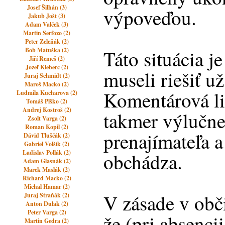
Josef Šilhán (3)
výpoveďou.
Jakub Jošt (3)
Adam Valček (3)
Martin Serfozo (2)
Peter Zeleňák (2)
Bob Matuška (2)
Táto situácia je
Jiří Remeš (2)
Jozef Kleberc (2)
museli riešiť už
Juraj Schmidt (2)
Maroš Macko (2)
Komentárová li
Ludmila Kucharova (2)
Tomáš Plško (2)
Andrej Kostroš (2)
takmer výlučne
Zsolt Varga (2)
Roman Kopil (2)
prenajímateľa a
Dávid Tluščák (2)
Gabriel Volšík (2)
Ladislav Pollák (2)
obchádza.
Adam Glasnák (2)
Marek Maslák (2)
Richard Macko (2)
Michal Hamar (2)
V zásade v obč
Juraj Straňák (2)
Anton Dulak (2)
Peter Varga (2)
že (pri absenci
Martin Gedra (2)