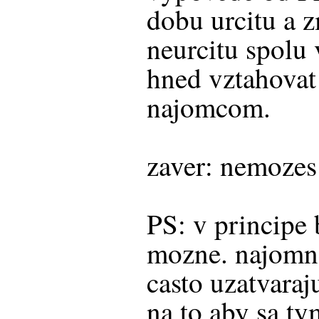
dobu urcitu a 
neurcitu spolu
hned vztahovat
najomcom.
zaver: nemozes
PS: v principe 
mozne. najomn
casto uzatvaraj
na to aby sa ty