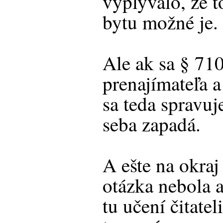
vyplývalo, že 
bytu možné je.
Ale ak sa § 71
prenajímateľa 
sa teda spravuj
seba zapadá.
A ešte na okraj
otázka nebola a
tu učení čitatel