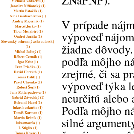
ZNaPNP).
Michaela Vadkerti (1)
Jaroslav Nižňanský (1)
Martin Estočák (1)
Nina Gaisbacherova (1)
V prípade nájm
Andrej Majerník (1)
Marcel Jurko (1)
Tibor Menyhért (1)
výpoveď nájom
Ondrej Jurišta (1)
Slovenský ochranný zväz autorský
žiadne dôvody.
(1)
Michal Jediný (1)
podľa môjho ná
Róbert Černák (1)
Igor Krist (1)
Ivan Priadka (1)
zrejmé, či sa p
David Horváth (1)
Tomáš Ľalík (1)
výpoveď týka l
Pavol Chrenko (1)
Robert Šorl (1)
Jana Mitterpachova (1)
neurčitú alebo 
Gabriel Závodský (1)
Bohumil Havel (1)
Podľa môjho ná
lukas.kvokacka (1)
Tomáš Korman (1)
silné argument
Martin Bránik (1)
lukasmozola (1)
I. Stiglitz (1)
Tomas Kovac (1)