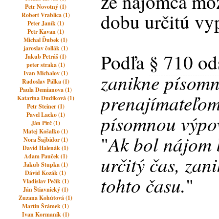
že nájomca môž
Petr Novotný (1)
dobu určitú vy
Robert Vrablica (1)
Peter Janík (1)
Petr Kavan (1)
Michal Ďubek (1)
jaroslav čollák (1)
Podľa
§ 710 od
Jakub Petráš (1)
peter straka (1)
Ivan Michalov (1)
zanikne písom
Radoslav Pálka (1)
Paula Demianova (1)
prenajímateľo
Katarína Dudíková (1)
Petr Steiner (1)
Pavel Lacko (1)
písomnou výpo
Ján Pirč (1)
Matej Košalko (1)
Ak bol nájom 
"
Nora Šajbidor (1)
David Halenák (1)
určitý čas, zan
Adam Pauček (1)
Jakub Stupka (1)
Dávid Kozák (1)
tohto času.
"
Vladislav Pečík (1)
Ján Štiavnický (1)
Zuzana Kohútová (1)
Martin Šrámek (1)
Ivan Kormaník (1)