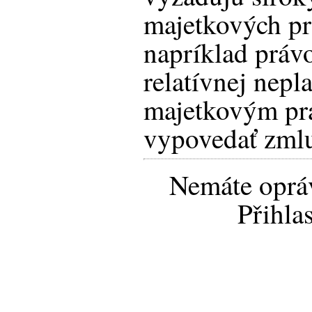
majetkových pr
napríklad práv
relatívnej nepl
majetkovým pr
vypovedať zml
Nemáte opráv
Přihla