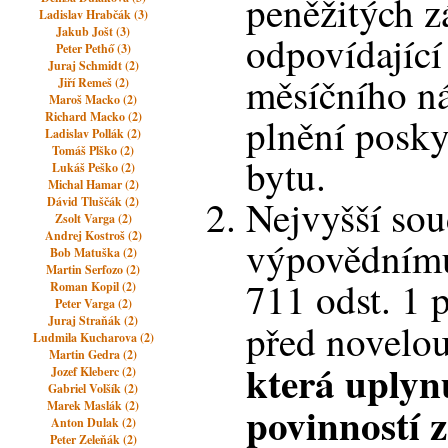
peněžitých z
Ladislav Hrabčák (3)
Jakub Jošt (3)
odpovídající
Peter Pethő (3)
Juraj Schmidt (2)
měsíčního n
Jiří Remeš (2)
Maroš Macko (2)
Richard Macko (2)
plnění posky
Ladislav Pollák (2)
Tomáš Plško (2)
bytu.
Lukáš Peško (2)
Michal Hamar (2)
Nejvyšší sou
Dávid Tluščák (2)
Zsolt Varga (2)
Andrej Kostroš (2)
výpovědnímu
Bob Matuška (2)
Martin Serfozo (2)
711 odst. 1 p
Roman Kopil (2)
Peter Varga (2)
Juraj Straňák (2)
před novelou
Ludmila Kucharova (2)
Martin Gedra (2)
která uplyn
Jozef Kleberc (2)
Gabriel Volšík (2)
povinností z
Marek Maslák (2)
Anton Dulak (2)
Peter Zeleňák (2)