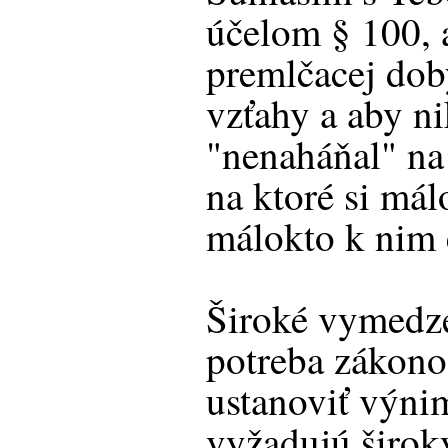
účelom § 100, 
premlčacej doby
vzťahy a aby n
"nenaháňal" na
na ktoré si má
málokto k nim 
Široké vymedze
potreba zákono
ustanoviť výn
vyžadujú širok