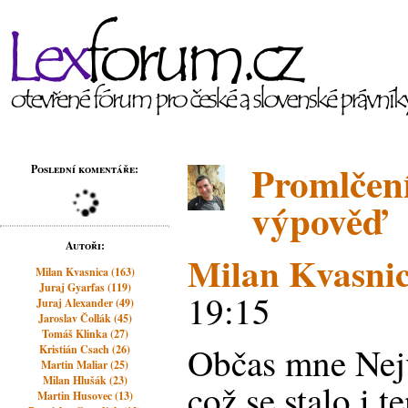
Promlčení
Poslední komentáře:
výpověď
Autoři:
Milan Kvasni
Milan Kvasnica (163)
Juraj Gyarfas (119)
19:15
Juraj Alexander (49)
Jaroslav Čollák (45)
Tomáš Klinka (27)
Občas mne Nejv
Kristián Csach (26)
Martin Maliar (25)
Milan Hlušák (23)
což se stalo i t
Martin Husovec (13)