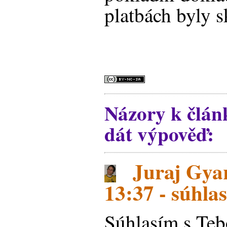
platbách byly s
Názory k člán
dát výpověď:
Juraj Gyar
13:37 - súhla
Súhlasím s Teb