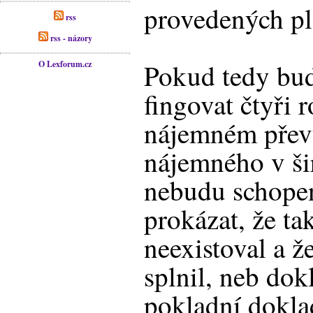
provedených pl
rss
rss - názory
Pokud tedy bud
O Lexforum.cz
fingovat čtyři 
nájemném převy
nájemného v ši
nebudu schopen
prokázat, že ta
neexistoval a ž
splnil, neb dok
pokladní dokla