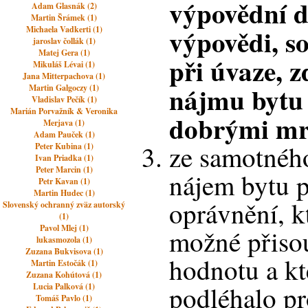
výpovědní 
Adam Glasnák (2)
Martin Šrámek (1)
výpovědi, so
Michaela Vadkerti (1)
jaroslav čollák (1)
Matej Gera (1)
při úvaze, 
Mikuláš Lévai (1)
Jana Mitterpachova (1)
nájmu bytu 
Martin Galgoczy (1)
Vladislav Pečík (1)
Marián Porvažník & Veronika
dobrými m
Merjava (1)
Adam Pauček (1)
ze samotnéh
Peter Kubina (1)
Ivan Priadka (1)
Peter Marcin (1)
nájem bytu 
Petr Kavan (1)
Martin Hudec (1)
oprávnění, k
Slovenský ochranný zväz autorský
(1)
Pavol Mlej (1)
možné přiso
lukasmozola (1)
Zuzana Bukvisova (1)
hodnotu a kt
Martin Estočák (1)
Zuzana Kohútová (1)
podléhalo pr
Lucia Palková (1)
Tomáš Pavlo (1)