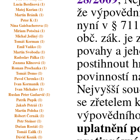
Lucia Berdisová (1)
že výpovědn
Matej Kurian (1)
Martin Bránik (1)
nyní v § 711
Peter K (1)
Nina Gaisbacherova (1)
Miriam Potočná (1)
obč. zák. je
Michal Jediný (1)
Tomáš Korman (1)
povahy a jeh
Emil Vaňko (1)
Martin Svoboda (1)
Radoslav Pálka (1)
postihnout h
Zuzana Klincová (1)
Roman Prochazka (1)
povinností 
Tomáš Demo (1)
Pavol Chrenko (1)
Nejvyšší sou
Ivan Kormaník (1)
Ivan Michalov (1)
Ruslan Peter Gadaevič (1)
se zřetelem 
Patrik Pupík (1)
Jakub Petráš (1)
výpovědníh
Martin Poloha (1)
Róbert Černák (1)
Petr Steiner (1)
uplatnění p
Dušan Rostáš (1)
Tomáš Ľalík (1)
Dávid Kozák (1)