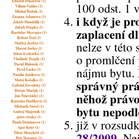
Eduard Pekarovič (1)
100 odst. 1 
Viliam Vaňko (1)
Michal Ďubek (1)
i když je p
Zuzana Adamova (1)
Jakub Mandelík (1)
Jakub Stupka (1)
zaplacení d
Rastislav Skovajsa (1)
Robert Šorl (1)
nelze v této 
Ondrej Jurišta (1)
Marcel Jurko (1)
lukas.kvokacka (1)
o promlčení 
Vladimir Trojak (1)
David Halenák (1)
nájmu bytu.
Pavel Lacko (1)
Natalia Janikova (1)
správný prá
Matej Košalko (1)
Gabriel Závodský (1)
Dušan Marják (1)
něhož práv
Ján Štiavnický (1)
Katarína Dudíková (1)
bytu nepodl
Michaela Stessl (1)
Andrej Majerník (1)
peter straka (1)
již v rozsud
Paula Demianova (1)
Igor Krist (1)
28/2009
, Ne
Tibor Menyhért (1)
Petr Novotný (1)