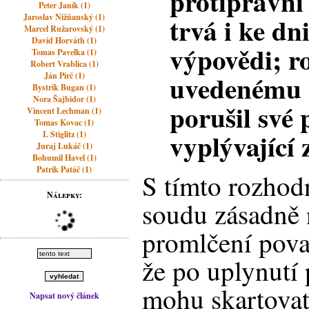
protiprávní
Peter Janík (1)
trvá i ke dn
Jaroslav Nižňanský (1)
Marcel Ružarovský (1)
David Horváth (1)
výpovědi; ro
Tomas Pavelka (1)
Robert Vrablica (1)
uvedenému 
Ján Pirč (1)
Bystrik Bugan (1)
Nora Šajbidor (1)
porušil své 
Vincent Lechman (1)
Tomas Kovac (1)
vyplývající
I. Stiglitz (1)
Juraj Lukáč (1)
Bohumil Havel (1)
Patrik Patáč (1)
S tímto rozhod
Nálepky:
soudu zásadně 
promlčení považ
že po uplynutí
mohu skartovat
Napsat nový článek