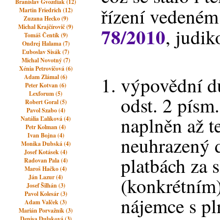
Branislav Gvozdiak (12)
řízení vedeném
Martin Friedrich (12)
Zuzana Hecko (9)
Michal Krajčírovič (9)
78/2010
, judik
Tomáš Čentík (9)
Ondrej Halama (7)
Ľuboslav Sisák (7)
Michal Novotný (7)
Xénia Petrovičová (6)
výpovědní d
Adam Zlámal (6)
Peter Kotvan (6)
Lexforum (5)
odst. 2 písm.
Robert Goral (5)
Pavol Szabo (4)
naplněn až t
Natália Ľalíková (4)
Petr Kolman (4)
Ivan Bojna (4)
neuhrazený 
Monika Dubská (4)
Josef Kotásek (4)
platbách za 
Radovan Pala (4)
Maroš Hačko (4)
Ján Lazur (4)
(konkrétním
Josef Šilhán (3)
Pavol Kolesár (3)
nájemce s p
Adam Valček (3)
Marián Porvažník (3)
Denisa Dulaková (3)