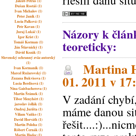
riešili danú sit
Jakub Petráš (1)
Dušan Rostáš (1)
Ivan Michalov (1)
Peter Janík (1)
Lucia Palková (1)
Petr Kavan (1)
Názory k člán
Juraj Lukáč (1)
Igor Krist (1)
teoreticky:
Tomáš Korman (1)
Ján Štiavnický (1)
Dávid Kozák (1)
Slovenský ochranný zväz autorský
Martina 
(1)
Ivan Kormaník (1)
Marcel Ružarovský (1)
01. 2011 v 17
Zuzana Bukvisova (1)
Lucia Berdisová (1)
Nina Gaisbacherova (1)
Martin Šrámek (1)
V zadání chybí,
Tibor Menyhért (1)
jaroslav čollák (1)
máme danou si
Ondrej Jurišta (1)
Viliam Vaňko (1)
řešit....:)...n
David Horváth (1)
Martin Poloha (1)
Róbert Černák (1)
Martin Hudec (1)