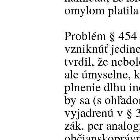
omylom platila
Problém § 454
vzniknúť jedine
tvrdil, že neb
ale úmyselne, 
plnenie dlhu i
by sa (s ohľad
vyjadrenú v § 
zák. per analog
občianskoprávn