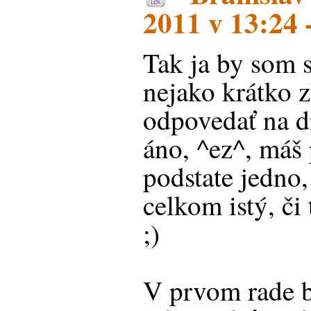
2011 v 13:24 
Tak ja by som s
nejako krátko 
odpovedať na d
áno, ^ez^, máš 
podstate jedno,
celkom istý, či
;)
V prvom rade b