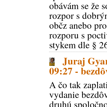
obávám se že s
rozpor s dobrý
občz anebo pro
rozporu s poc
stykem dle § 2
Juraj Gyar
09:27 - bezd
A čo tak zaplat
vydanie bezdô
druhú spoločno