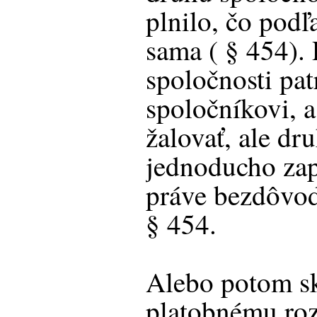
plnilo, čo podľ
sama ( § 454).
spoločnosti pat
spoločníkovi, a
žalovať, ale dr
jednoducho zap
práve bezdôvod
§ 454.
Alebo potom sk
platobnému roz