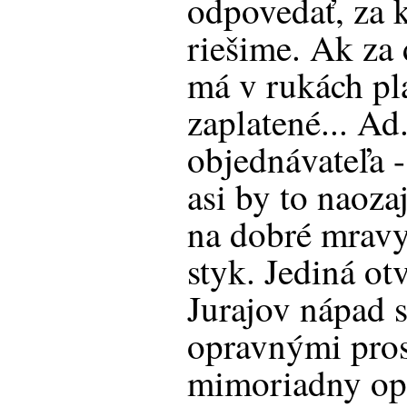
odpovedať, za 
riešime. Ak za 
má v rukách pla
zaplatené... Ad
objednávateľa -
asi by to naoza
na dobré mrav
styk. Jediná ot
Jurajov nápad
opravnými pros
mimoriadny op