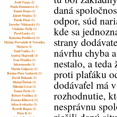
Zsolt Varga (2)
daná spoločnosť
Paula Demianova (1)
Tomáš Demo (1)
Jakub Stupka (1)
odpor, súd nari
Patrik Patáč (1)
Jaroslav Nižňanský (1)
kde sa jednozn
Vladislav Pečík (1)
Pavel Lacko (1)
strany dodávate
Katarína Dudíková (1)
Marián Porvažník & Veronika
Merjava (1)
návrhu chyba a.
Emil Vaňko (1)
Andrej Majerník (1)
nestalo, a teda
Ivan Priadka (1)
lukasmozola (1)
Martin Galgoczy (1)
proti plaťáku o
Ruslan Peter Gadaevič (1)
David Halenák (1)
dodávaťel má v
Michal Ďubek (1)
Mikuláš Lévai (1)
Tomáš Pavlo (1)
rozhodnutie, kt
Robert Vrablica (1)
Zuzana Klincová (1)
nesprávnu spol
lukas.kvokacka (1)
Bystrik Bugan (1)
Peter K (1)