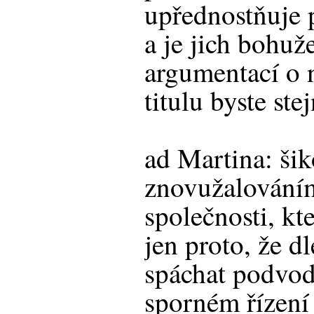
upřednostňuje 
a je jich bohuže
argumentací o 
titulu byste ste
ad Martina: ši
znovužalování
společnosti, k
jen proto, že d
spáchat podvod
sporném řízení