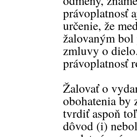
odmeny, zname
právoplatnosť a
určenie, že me
žalovaným bol 
zmluvy o dielo.
právoplatnosť 
Žalovať o vyd
obohatenia by 
tvrdiť aspoň to
dôvod (i) nebol