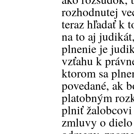
rozhodnutej vec
teraz hľadať k 
na to aj judiká
plnenie je judi
vzťahu k právn
ktorom sa plne
povedané, ak b
platobným roz
plniť žalobcovi 
zmluvy o dielo