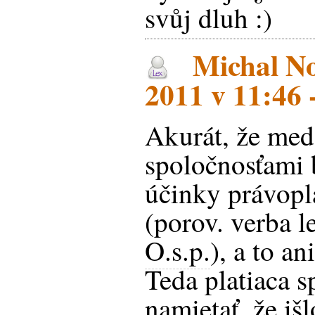
svůj dluh :)
Michal No
2011 v 11:46
Akurát, že med
spoločnosťami 
účinky právopl
(porov. verba l
O.s.p.
), a to a
Teda platiaca 
namietať, že iš