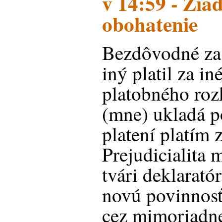
v 14:59 - Ži
obohatenie
Bezdôvodné za 
iný platil za i
platobného roz
(mne) ukladá po
platení platím 
Prejudicialita m
tvári deklarató
novú povinnosť
cez mimoriadn