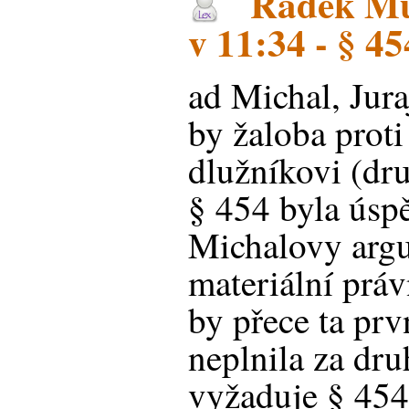
Radek Mus
v 11:34 - § 45
ad Michal, Juraj
by žaloba prot
dlužníkovi (dru
§ 454 byla úsp
Michalovy arg
materiální prá
by přece ta prv
neplnila za dru
vyžaduje § 454