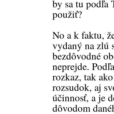
by sa tu podľa 
použiť?
No a k faktu, ž
vydaný na zlú 
bezdôvodné ob
neprejde. Podľ
rozkaz, tak ak
rozsudok, aj s
účinnosť, a je 
dôvodom danéh