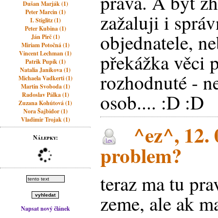
práva. A být zh
Dušan Marják (1)
Peter Marcin (1)
zažaluji i sprá
I. Stiglitz (1)
Peter Kubina (1)
objednatele, n
Ján Pirč (1)
Miriam Potočná (1)
Vincent Lechman (1)
překážka věci
Patrik Pupík (1)
Natalia Janikova (1)
rozhodnuté - ne
Michaela Vadkerti (1)
Martin Svoboda (1)
osob.... :D :D
Radoslav Pálka (1)
Zuzana Kohútová (1)
Nora Šajbidor (1)
Vladimir Trojak (1)
^ez^, 12. 
Nálepky:
problem?
teraz ma tu pra
zeme, ale ak m
Napsat nový článek