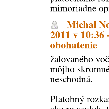
mimoriadne opr
Michal No
2011 v 10:36
obohatenie
žalovaného voč
môjho skromné
neschodná.
Platobný rozka
ako rozsudok, t