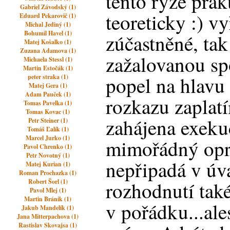
tento ryze pra
Gabriel Závodský (1)
teoreticky :) v
Eduard Pekarovič (1)
Michal Jediný (1)
Bohumil Havel (1)
zúčastněné, ta
Matej Košalko (1)
Zuzana Adamova (1)
zažalovanou spo
Michaela Stessl (1)
Martin Estočák (1)
popel na hlavu 
peter straka (1)
Matej Gera (1)
Adam Pauček (1)
rozkazu zaplat
Tomas Pavelka (1)
Tomas Kovac (1)
zahájena exeku
Petr Steiner (1)
Tomáš Ľalík (1)
Marcel Jurko (1)
mimořádný opr
Pavol Chrenko (1)
Petr Novotný (1)
nepřipadá v úv
Matej Kurian (1)
Roman Prochazka (1)
Robert Šorl (1)
rozhodnutí tak
Pavol Mlej (1)
Martin Bránik (1)
v pořádku...al
Jakub Mandelík (1)
Jana Mitterpachova (1)
Rastislav Skovajsa (1)