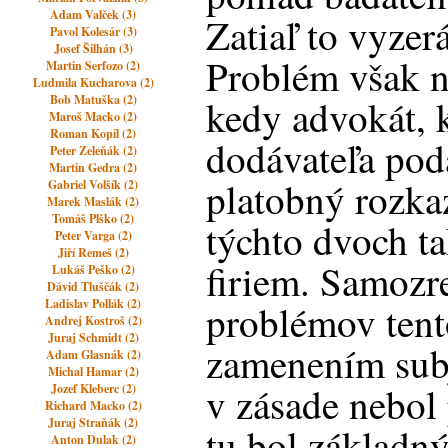
Adam Valček (3)
Zatiaľ to vyzerá
Pavol Kolesár (3)
Josef Šilhán (3)
Problém však na
Martin Serfozo (2)
Ludmila Kucharova (2)
Bob Matuška (2)
kedy advokát, 
Maroš Macko (2)
Roman Kopil (2)
dodávateľa pod
Peter Zeleňák (2)
Martin Gedra (2)
platobný rozka
Gabriel Volšík (2)
Marek Maslák (2)
Tomáš Plško (2)
týchto dvoch t
Peter Varga (2)
Jiří Remeš (2)
firiem. Samozr
Lukáš Peško (2)
Dávid Tluščák (2)
Ladislav Pollák (2)
problémov tent
Andrej Kostroš (2)
Juraj Schmidt (2)
zamenením sub
Adam Glasnák (2)
Michal Hamar (2)
v zásade nebol
Jozef Kleberc (2)
Richard Macko (2)
Juraj Straňák (2)
tu bol základný
Anton Dulak (2)