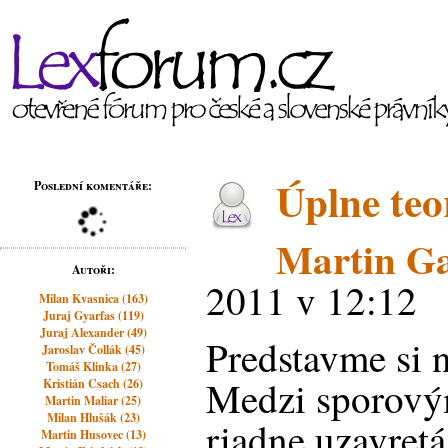
Úplne teo
Poslední komentáře:
Martin Ga
Autoři:
2011 v 12:12
Milan Kvasnica (163)
Juraj Gyarfas (119)
Juraj Alexander (49)
Predstavme si n
Jaroslav Čollák (45)
Tomáš Klinka (27)
Medzi sporovým
Kristián Csach (26)
Martin Maliar (25)
Milan Hlušák (23)
riadne uzavretá
Martin Husovec (13)