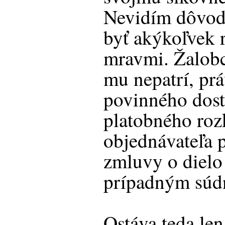
Nevidím dôvod,
byť akýkoľvek 
mravmi. Žalobc
mu nepatrí, pr
povinného dost
platobného roz
objednávateľa 
zmluvy o dielo
prípadným súd
Ostáva teda le