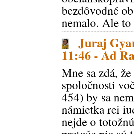
bezdôvodné ob
nemalo. Ale to 
Juraj Gyar
11:46 - Ad R
Mne sa zdá, že 
spoločnosti voč
454) by sa nem
námietka rei iu
nejde o totožn
pretože nie sú t