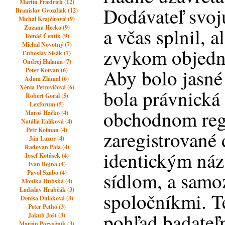
Martin Friedrich (12)
Dodávateľ svoj
Branislav Gvozdiak (12)
Michal Krajčírovič (9)
Zuzana Hecko (9)
a včas splnil, a
Tomáš Čentík (9)
Michal Novotný (7)
zvykom objedná
Ľuboslav Sisák (7)
Ondrej Halama (7)
Aby bolo jasné
Peter Kotvan (6)
Adam Zlámal (6)
Xénia Petrovičová (6)
bola právnická
Robert Goral (5)
Lexforum (5)
obchodnom regi
Maroš Hačko (4)
Natália Ľalíková (4)
Petr Kolman (4)
zaregistrované 
Ján Lazur (4)
Radovan Pala (4)
identickým ná
Josef Kotásek (4)
Ivan Bojna (4)
sídlom, a samo
Pavol Szabo (4)
Monika Dubská (4)
Ladislav Hrabčák (3)
spoločníkmi. T
Denisa Dulaková (3)
Peter Pethő (3)
pohľad badateľn
Jakub Jošt (3)
Marián Porvažník (3)