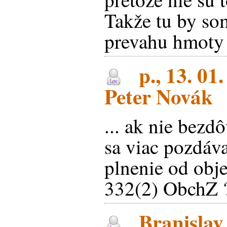
Takže tu by so
prevahu hmoty
p., 13. 01
Peter Novák
... ak nie bezd
sa viac pozdáv
plnenie od obj
332(2) ObchZ 
Branislav