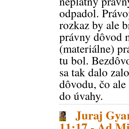
neplatný právny
odpadol. Právo
rozkaz by ale br
právny dôvod n
(materiálne) pr
tu bol. Bezdôv
sa tak dalo zal
dôvodu, čo ale
do úvahy.
Juraj Gyar
11:17 - Ad Mi