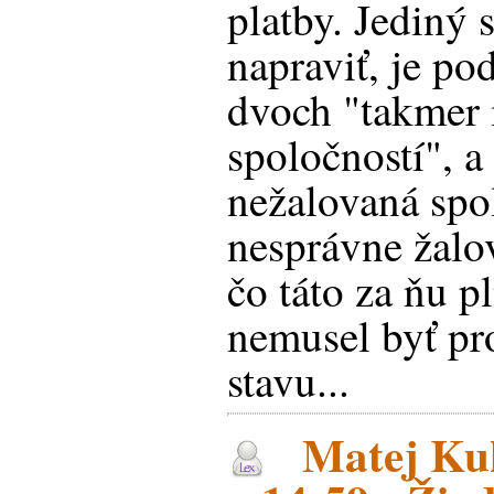
platby. Jediný 
napraviť, je p
dvoch "takmer 
spoločností", a
nežalovaná spol
nesprávne žalov
čo táto za ňu pl
nemusel byť pr
stavu...
Matej Kuk