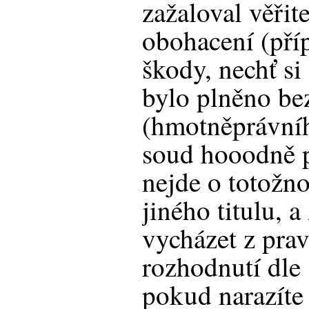
zažaloval věři
obohacení (pří
škody, nechť si
bylo plněno bez
(hmotněprávníh
soud hooodně p
nejde o totožnos
jiného titulu, 
vycházet z pr
rozhodnutí dle 
pokud narazíte