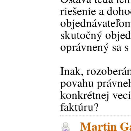
riešenie a doh
objednávateľo
skutočný objedn
oprávnený sa s
Inak, rozoberá
povahu právneh
konkrétnej vec
faktúru?
Martin Ga