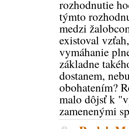
rozhodnutie hoc
týmto rozhodnu
medzi žalobco
existoval vzťah
vymáhanie plne
základne takéh
dostanem, neb
obohatením? Re
malo dôjsť k "
zamenenými sp