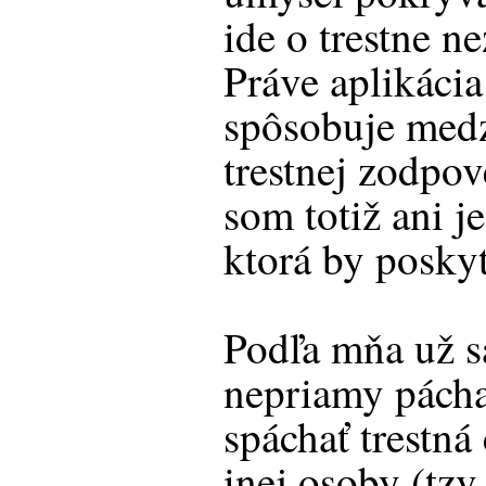
ide o trestne 
Práve aplikácia
spôsobuje medz
trestnej zodpov
som totiž ani j
ktorá by posky
Podľa mňa už s
nepriamy pácha
spáchať trestná
inej osoby (tzv.