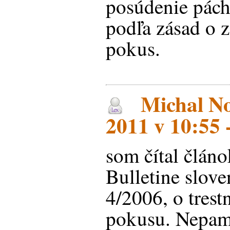
posúdenie pácha
podľa zásad o 
pokus.
Michal No
2011 v 10:55 
som čítal článo
Bulletine slove
4/2006, o trest
pokusu. Nepamä