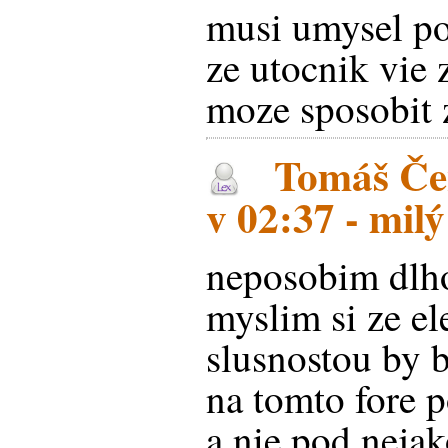
musi umysel po
ze utocnik vie 
moze sposobit z
Tomáš Čen
v 02:37 - mil
neposobim dlho
myslim si ze e
slusnostou by b
na tomto fore
a nie pod nejak