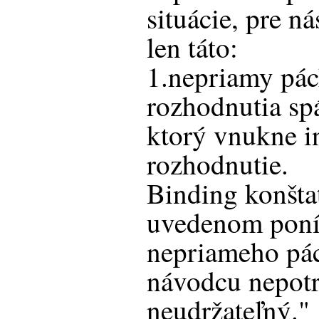
situácie, pre n
len táto:
1.nepriamy pác
rozhodnutia spá
ktorý vnukne i
rozhodnutie.
Binding konštat
uvedenom pon
nepriameho pách
návodcu nepot
neudržateľný."