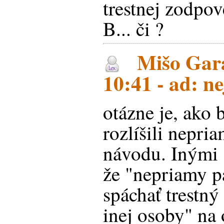
trestnej zodpov
B... či ?
Mišo Gara
10:41 - ad: n
otázne je, ako
rozlíšili nepri
návodu. Inými s
že "nepriamy p
spáchať trestný
inej osoby" na 