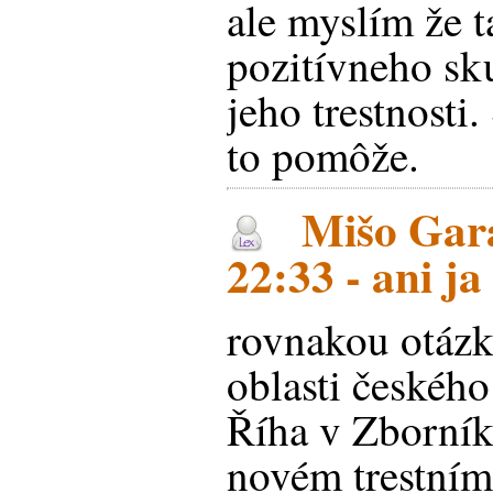
ale myslím že t
pozitívneho sk
jeho trestnosti
to pomôže.
Mišo Gara
22:33 - ani ja
rovnakou otázk
oblasti českého
Říha v Zborní
novém trestním