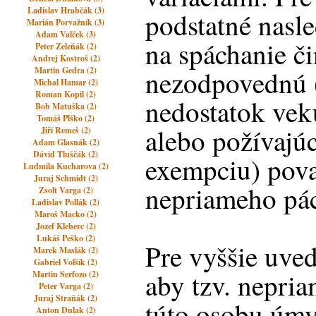
Ladislav Hrabčák (3)
podstatné nasl
Marián Porvažník (3)
Adam Valček (3)
na spáchanie či
Peter Zeleňák (2)
Andrej Kostroš (2)
Martin Gedra (2)
nezodpovednú (
Michal Hamar (2)
Roman Kopil (2)
nedostatok veku
Bob Matuška (2)
Tomáš Plško (2)
alebo požívaj
Jiří Remeš (2)
Adam Glasnák (2)
Dávid Tluščák (2)
exempciu) pova
Ludmila Kucharova (2)
Juraj Schmidt (2)
nepriameho pác
Zsolt Varga (2)
Ladislav Pollák (2)
Maroš Macko (2)
Jozef Kleberc (2)
Lukáš Peško (2)
Pre vyššie uve
Marek Maslák (2)
Gabriel Volšík (2)
aby tzv. nepria
Martin Serfozo (2)
Peter Varga (2)
Juraj Straňák (2)
túto osobu úmy
Anton Dulak (2)