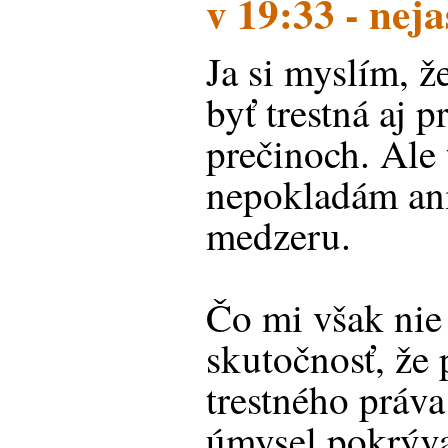
v 19:33 - nej
Ja si myslím, ž
byť trestná aj 
prečinoch. Ale 
nepokladám ani
medzeru.
Čo mi však nie 
skutočnosť, že 
trestného práva
úmysel pokrýval