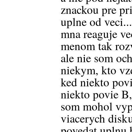
znackou pre pr
uplne od veci..
mna reaguje ve
menom tak rozv
ale nie som och
niekym, kto vz
ked niekto pov
niekto povie B,
som mohol vyp
viacerych diskus
povedat uplnu b