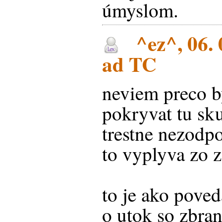
úmyslom.
^ez^, 06. 
ad TC
neviem preco b
pokryvat tu sku
trestne nezodp
to vyplyva zo 
to je ako poveda
o utok so zbran