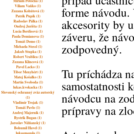
prípad účastníc
Miriam Potočná (1)
Viliam Vaňko (1)
forme návodu.
Zuzana Kohútová (1)
Patrik Pupík (1)
akcesority by 
Radoslav Pálka (1)
Ondrej Jurišta (1)
Lucia Berdisová (1)
záveru, že náv
Paula Demianova (1)
Tomáš Demo (1)
zodpovedný.
Michaela Stessl (1)
Jakub Stupka (1)
Robert Vrablica (1)
Zuzana Klincová (1)
Pavel Lacko (1)
Tu príchádza n
Tibor Menyhért (1)
Matej Košalko (1)
samostatnosti 
Martin Svoboda (1)
lukas.kvokacka (1)
Slovenský ochranný zväz autorský
návodcu na zo
(1)
Vladimir Trojak (1)
prípravy na zlo
Tomáš Pavlo (1)
Andrej Majerník (1)
Bystrik Bugan (1)
Jaroslav Nižňanský (1)
Bohumil Havel (1)
lukasmozola (1)