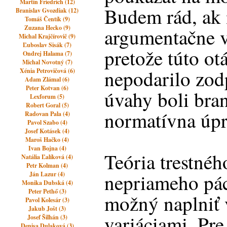
Martin Friedrich (12)
Budem rád, ak 
Branislav Gvozdiak (12)
Tomáš Čentík (9)
Zuzana Hecko (9)
argumentačne v
Michal Krajčírovič (9)
Ľuboslav Sisák (7)
pretože túto ot
Ondrej Halama (7)
Michal Novotný (7)
nepodarilo zod
Xénia Petrovičová (6)
Adam Zlámal (6)
Peter Kotvan (6)
úvahy boli bra
Lexforum (5)
Robert Goral (5)
normatívna úpr
Radovan Pala (4)
Pavol Szabo (4)
Josef Kotásek (4)
Maroš Hačko (4)
Ivan Bojna (4)
Teória trestné
Natália Ľalíková (4)
Petr Kolman (4)
nepriameho pách
Ján Lazur (4)
Monika Dubská (4)
Peter Pethő (3)
možný naplniť 
Pavol Kolesár (3)
Jakub Jošt (3)
variáciami. Pre
Josef Šilhán (3)
Denisa Dulaková (3)