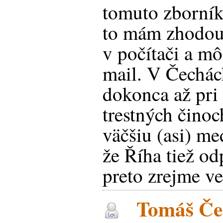
tomuto zborník
to mám zhodou 
v počítači a mô
mail. V Čechách
dokonca až pri
trestných činoc
väčšiu (asi) m
že Říha tiež od
preto zrejme 
Tomáš Čen