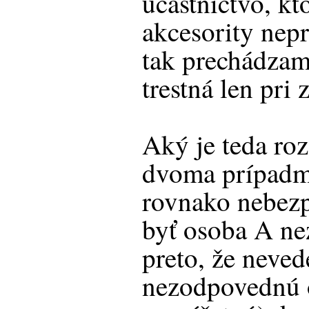
účastníctvo, kt
akcesority nep
tak prechádzame
trestná len pri 
Aký je teda ro
dvoma prípadm
rovnako nebezp
byť osoba A n
preto, že nevede
nezodpovednú 