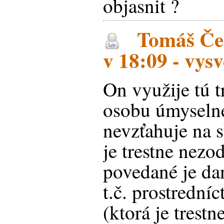
objasnit ?
Tomáš Čen
v 18:09 - vysv
On využije tú 
osobu úmyselne
nevzťahuje na 
je trestne nezo
povedané je da
t.č. prostrední
(ktorá je trest