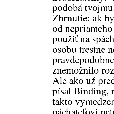
podobá tvojmu
Zhrnutie: ak b
od nepriameho 
použiť na spách
osobu trestne 
pravdepodobne
znemožnilo roz
Ale ako už pre
písal Binding,
takto vymedz
páchateľovi net