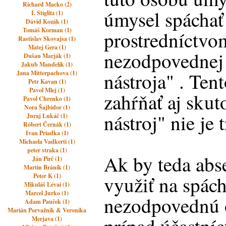
Richard Macko (2)
úmysel spáchať 
I. Stiglitz (1)
Dávid Kozák (1)
Tomáš Korman (1)
prostredníctvom
Rastislav Skovajsa (1)
Matej Gera (1)
nezodpovednej
Dušan Marják (1)
Jakub Mandelík (1)
nástroja" . Ten
Jana Mitterpachova (1)
Petr Kavan (1)
Pavol Mlej (1)
zahŕňať aj skut
Pavol Chrenko (1)
Nora Šajbidor (1)
nástroj" nie je
Juraj Lukáč (1)
Róbert Černák (1)
Ivan Priadka (1)
Michaela Vadkerti (1)
peter straka (1)
Ak by teda abs
Ján Pirč (1)
Martin Bránik (1)
Peter K (1)
využiť na spácha
Mikuláš Lévai (1)
Marcel Jurko (1)
nezodpovednú o
Adam Pauček (1)
Marián Porvažník & Veronika
Merjava (1)