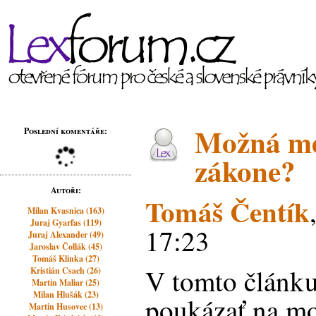
Možná me
Poslední komentáře:
zákone?
Autoři:
Tomáš Čentík
Milan Kvasnica (163)
Juraj Gyarfas (119)
17:23
Juraj Alexander (49)
Jaroslav Čollák (45)
Tomáš Klinka (27)
V tomto článku
Kristián Csach (26)
Martin Maliar (25)
Milan Hlušák (23)
poukázať na m
Martin Husovec (13)