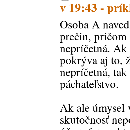
v 19:43 - prík
Osoba A naved
prečin, pričom
nepríčetná. Ak
pokrýva aj to, 
nepríčetná, tak
páchateľstvo.
Ak ale úmysel 
skutočnosť nep