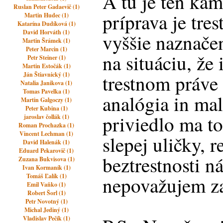
A tu je ten kam
Ruslan Peter Gadaevič (1)
príprava je tres
Martin Hudec (1)
Katarína Dudíková (1)
David Horváth (1)
vyššie naznače
Martin Šrámek (1)
Peter Marcin (1)
na situáciu, že
Petr Steiner (1)
Martin Estočák (1)
Ján Štiavnický (1)
trestnom práve
Natalia Janikova (1)
Tomas Pavelka (1)
analógia in ma
Martin Galgoczy (1)
Peter Kubina (1)
priviedlo ma t
jaroslav čollák (1)
Roman Prochazka (1)
Vincent Lechman (1)
slepej uličky, r
David Halenák (1)
Eduard Pekarovič (1)
beztrestnosti n
Zuzana Bukvisova (1)
Ivan Kormaník (1)
Tomáš Ľalík (1)
nepovažujem za
Emil Vaňko (1)
Robert Šorl (1)
Petr Novotný (1)
Michal Jediný (1)
Vladislav Pečík (1)