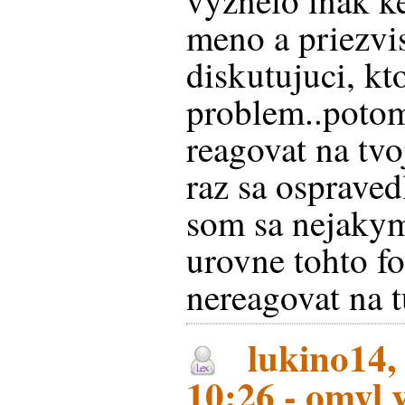
vyznelo inak ke
meno a priezvi
diskutujuci, kt
problem..poto
reagovat na tvo
raz sa osprave
som sa nejaky
urovne tohto f
nereagovat na 
lukino14, 
10:26 - omyl 