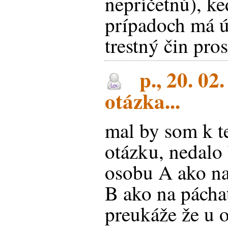
nepríčetnú), k
prípadoch má ú
trestný čin pro
p., 20. 02
otázka...
mal by som k t
otázku, nedalo 
osobu A ako na
B ako na páchat
preukáže že u 