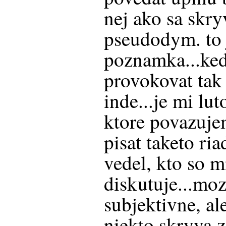
nej ako sa skry
pseudodym. to j
poznamka...ke
provokovat tak n
inde...je mi lut
ktore povazuje
pisat taketo ri
vedel, kto so 
diskutuje...mo
subjektivne, al
niekto skryva z