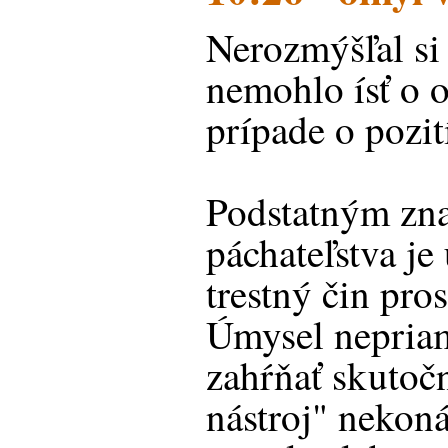
Nerozmýšľal si 
nemohlo ísť o 
prípade o pozi
Podstatným zn
páchateľstva je
trestný čin pro
Úmysel nepria
zahŕňať skutočn
nástroj" nekon