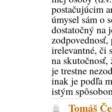
postačujúcim a
úmysel sám o s
dostatočný na j
zodpovednosť, 
irelevantné, či
na skutočnosť, 
je trestne nezo
inak je podľa m
istým spôsobom
Tomáš Čen