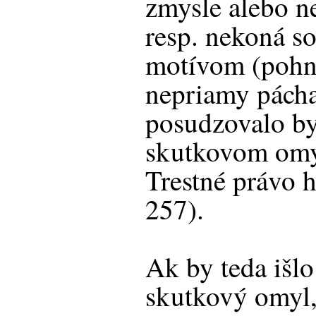
zmysle alebo n
resp. nekoná s
motívom (pohnú
nepriamy pácha
posudzovalo by
skutkovom omyle
Trestné právo h
257).
Ak by teda išlo
skutkový omyl, 