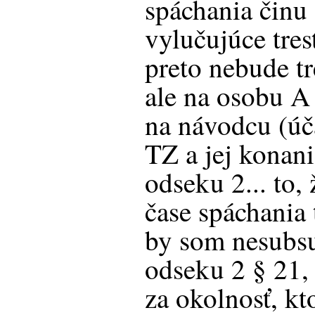
spáchania činu
vylučujúce tre
preto nebude t
ale na osobu A 
na návodcu (úč
TZ a jej konani
odseku 2... to,
čase spáchania 
by som nesubs
odseku 2 § 21,
za okolnosť, kt