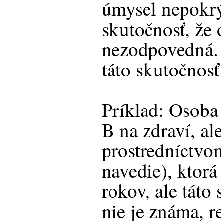
úmysel nepokrý
skutočnosť, že 
nezodpovedná. 
táto skutočnosť
Príklad: Osoba
B na zdraví, al
prostredníctvo
navedie), ktor
rokov, ale táto
nie je známa, r