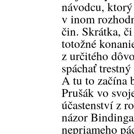
návodcu, ktorý
v inom rozhodn
čin. Skrátka, č
totožné konani
z určitého dôv
spáchať trestný
A tu to začína 
Prušák vo svoje
účastenství z 
názor Bindinga
nepriameho pác