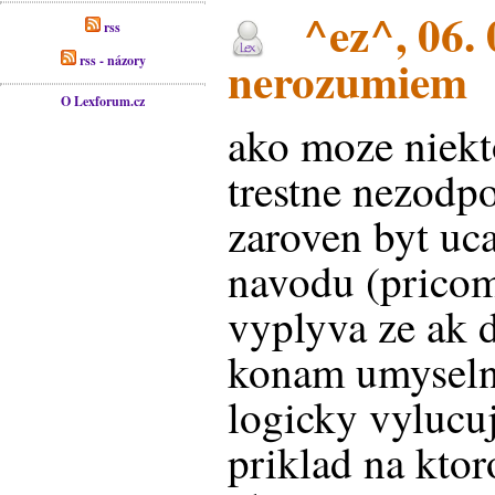
^ez^, 06. 
rss
nerozumiem
rss - názory
O Lexforum.cz
ako moze niekt
trestne nezodp
zaroven byt uc
navodu (pricom
vyplyva ze ak 
konam umyselne
logicky vylucu
priklad na kto