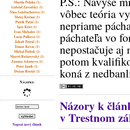
P.S.: Navyše mi
Martin Poloha (1)
Gabriel Závodský (1)
vôbec teória v
Nina Gaisbacherova (1)
Matej Kurian (1)
nepriame pácha
Patrik Patáč (1)
Igor Krist (1)
Ivan Michalov (1)
páchateľa vo f
Lucia Palková (1)
Jakub Petráš (1)
nepostačuje aj
Tomas Kovac (1)
Michal Ďubek (1)
potom kvalifiko
Marcel Ružarovský (1)
Zuzana Adamova (1)
Peter Janík (1)
koná z nedbanli
Dušan Rostáš (1)
Nálepky:
Názory k člá
v Trestnom zá
Napsat nový článek