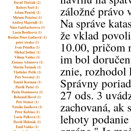
Dávid Tluščák (2)
záložné právo v
Robert Šorl (1)
Adam Pauček (1)
Miriam Potočná (1)
Na správe katas
Andrej Majerník (1)
Nina Gaisbacherova (1)
že vklad povol
Lucia Berdisová (1)
Ruslan Peter Gadaevič (1)
10.00, pričom 
peter straka (1)
Ivan Priadka (1)
Michal Jediný (1)
im bol doručen
Viliam Vaňko (1)
Zuzana Adamova (1)
znie, rozhodol 
Martin Šrámek (1)
Vladislav Pečík (1)
Petr Novotný (1)
Správny poriad
Tomáš Korman (1)
Patrik Patáč (1)
27 ods. 3 uvád
Paula Demianova (1)
Bohumil Havel (1)
Petr Steiner (1)
zachovaná, ak 
Natalia Janikova (1)
Peter Kubina (1)
lehoty podanie
Lucia Palková (1)
David Halenák (1)
Emil Vaňko (1)