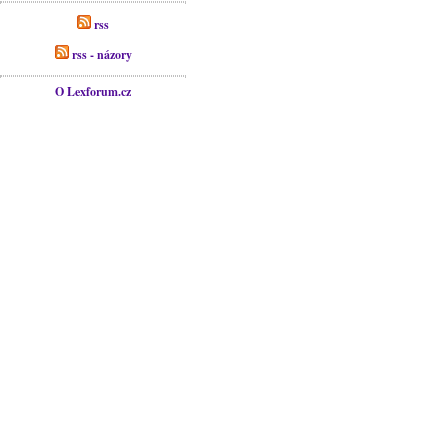
rss
rss - názory
O Lexforum.cz