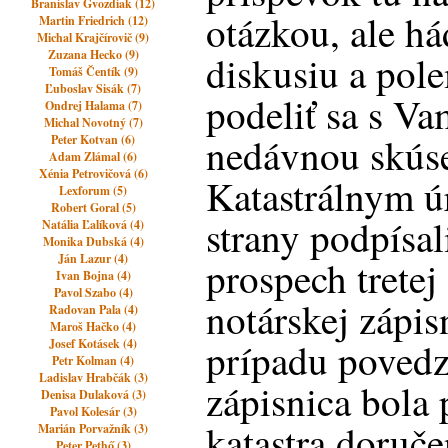
Branislav Gvozdiak (12)
otázkou, ale h
Martin Friedrich (12)
Michal Krajčírovič (9)
Zuzana Hecko (9)
diskusiu a pol
Tomáš Čentík (9)
Ľuboslav Sisák (7)
podeliť sa s V
Ondrej Halama (7)
Michal Novotný (7)
nedávnou skús
Peter Kotvan (6)
Adam Zlámal (6)
Xénia Petrovičová (6)
Katastrálnym 
Lexforum (5)
Robert Goral (5)
strany podpísa
Natália Ľalíková (4)
Monika Dubská (4)
Ján Lazur (4)
prospech trete
Ivan Bojna (4)
Pavol Szabo (4)
notárskej zápisn
Radovan Pala (4)
Maroš Hačko (4)
prípadu povedz
Josef Kotásek (4)
Petr Kolman (4)
Ladislav Hrabčák (3)
zápisnica bola 
Denisa Dulaková (3)
Pavol Kolesár (3)
katastra doruč
Marián Porvažník (3)
Peter Pethő (3)