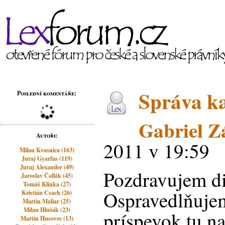
Správa ka
Poslední komentáře:
Gabriel Z
Autoři:
2011 v 19:59
Milan Kvasnica (163)
Juraj Gyarfas (119)
Juraj Alexander (49)
Pozdravujem di
Jaroslav Čollák (45)
Tomáš Klinka (27)
Ospravedlňujem
Kristián Csach (26)
Martin Maliar (25)
Milan Hlušák (23)
príspevok tu na
Martin Husovec (13)