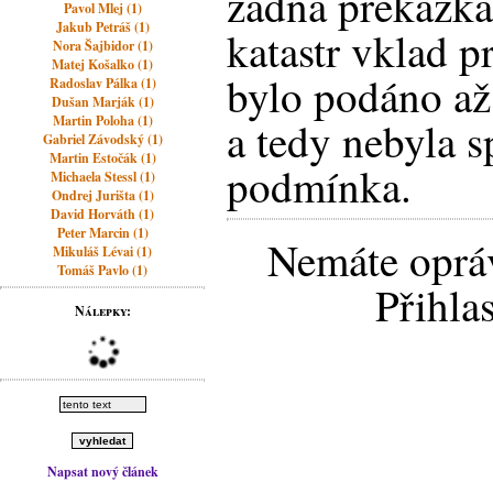
žádná překážka
Pavol Mlej (1)
Jakub Petráš (1)
katastr vklad p
Nora Šajbidor (1)
Matej Košalko (1)
bylo podáno až
Radoslav Pálka (1)
Dušan Marják (1)
Martin Poloha (1)
a tedy nebyla 
Gabriel Závodský (1)
Martin Estočák (1)
podmínka.
Michaela Stessl (1)
Ondrej Jurišta (1)
David Horváth (1)
Peter Marcin (1)
Nemáte opráv
Mikuláš Lévai (1)
Tomáš Pavlo (1)
Přihla
Nálepky:
Napsat nový článek