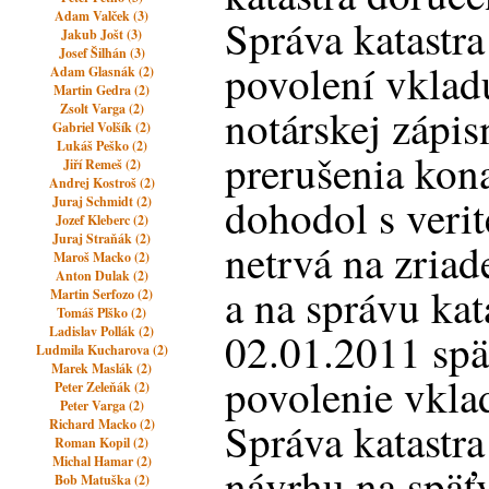
Adam Valček (3)
Správa katastra
Jakub Jošt (3)
Josef Šilhán (3)
povolení vklad
Adam Glasnák (2)
Martin Gedra (2)
Zsolt Varga (2)
notárskej zápis
Gabriel Volšík (2)
Lukáš Peško (2)
prerušenia kona
Jiří Remeš (2)
Andrej Kostroš (2)
dohodol s verit
Juraj Schmidt (2)
Jozef Kleberc (2)
Juraj Straňák (2)
netrvá na zriad
Maroš Macko (2)
Anton Dulak (2)
a na správu kat
Martin Serfozo (2)
Tomáš Plško (2)
Ladislav Pollák (2)
02.01.2011 spä
Ludmila Kucharova (2)
Marek Maslák (2)
povolenie vkla
Peter Zeleňák (2)
Peter Varga (2)
Správa katastr
Richard Macko (2)
Roman Kopil (2)
Michal Hamar (2)
návrhu na späťv
Bob Matuška (2)