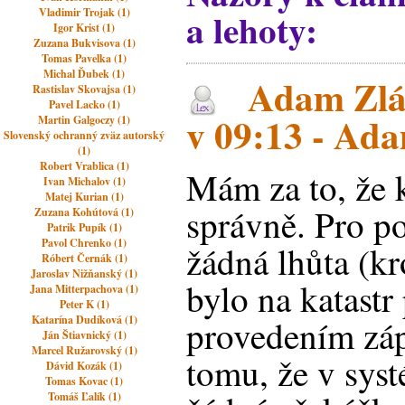
a lehoty:
Vladimir Trojak (1)
Igor Krist (1)
Zuzana Bukvisova (1)
Tomas Pavelka (1)
Michal Ďubek (1)
Adam Zlám
Rastislav Skovajsa (1)
Pavel Lacko (1)
v 09:13 - Ad
Martin Galgoczy (1)
Slovenský ochranný zväz autorský
(1)
Robert Vrablica (1)
Mám za to, že 
Ivan Michalov (1)
Matej Kurian (1)
správně. Pro po
Zuzana Kohútová (1)
Patrik Pupík (1)
Pavol Chrenko (1)
žádná lhůta (k
Róbert Černák (1)
Jaroslav Nižňanský (1)
bylo na katast
Jana Mitterpachova (1)
Peter K (1)
Katarína Dudíková (1)
provedením zá
Ján Štiavnický (1)
Marcel Ružarovský (1)
tomu, že v syst
Dávid Kozák (1)
Tomas Kovac (1)
Tomáš Ľalík (1)