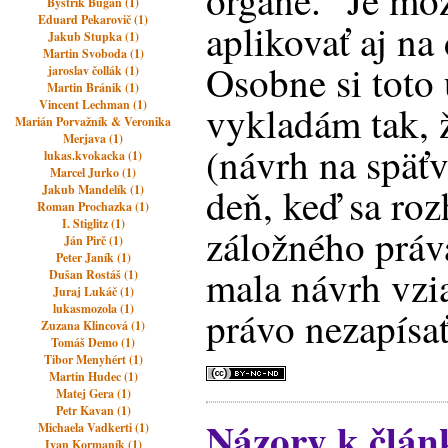
orgáne." Je mo
Bystrik Bugan (1)
Eduard Pekarovič (1)
aplikovať aj na
Jakub Stupka (1)
Martin Svoboda (1)
Osobne si toto
jaroslav čollák (1)
Martin Bránik (1)
Vincent Lechman (1)
vykladám tak, 
Marián Porvažník & Veronika
Merjava (1)
(návrh na späť
lukas.kvokacka (1)
Marcel Jurko (1)
deň, keď sa ro
Jakub Mandelík (1)
Roman Prochazka (1)
I. Stiglitz (1)
záložného práva
Ján Pirč (1)
Peter Janík (1)
mala návrh vzia
Dušan Rostáš (1)
Juraj Lukáč (1)
lukasmozola (1)
právo nezapísať
Zuzana Klincová (1)
Tomáš Demo (1)
Tibor Menyhért (1)
Martin Hudec (1)
Matej Gera (1)
Petr Kavan (1)
Názory k člán
Michaela Vadkerti (1)
Ivan Kormaník (1)