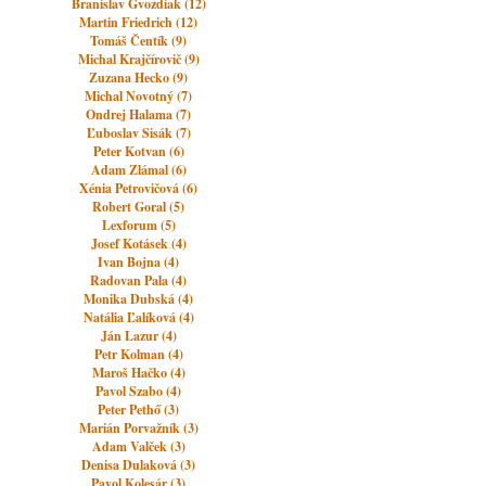
Branislav Gvozdiak (12)
Martin Friedrich (12)
Tomáš Čentík (9)
Michal Krajčírovič (9)
Zuzana Hecko (9)
Michal Novotný (7)
Ondrej Halama (7)
Ľuboslav Sisák (7)
Peter Kotvan (6)
Adam Zlámal (6)
Xénia Petrovičová (6)
Robert Goral (5)
Lexforum (5)
Josef Kotásek (4)
Ivan Bojna (4)
Radovan Pala (4)
Monika Dubská (4)
Natália Ľalíková (4)
Ján Lazur (4)
Petr Kolman (4)
Maroš Hačko (4)
Pavol Szabo (4)
Peter Pethő (3)
Marián Porvažník (3)
Adam Valček (3)
Denisa Dulaková (3)
Pavol Kolesár (3)