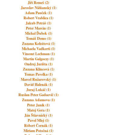
Jiří Remeš (2)
Jaroslav Nižňanský (1)
Adam Pauček (1)
Robert Vrablica (1)
Jakub Petráš (1)
Peter Marcin (1)
Michal Ďubek (1)
Tomáš Demo (1)
Zuzana Kohútová (1)
Michaela Vadkerti (1)
Vincent Lechman (1)
Martin Galgoczy (1)
Ondrej Jurišta (1)
Zuzana Klincová (1)
Tomas Pavelka (1)
Marcel Ružarovský (1)
David Halenák (1)
Juraj Lukáč (1)
Ruslan Peter Gadaevič (1)
Zuzana Adamova (1)
Peter Janík (1)
Matej Gera (1)
Ján Štiavnický (1)
Pavol Mlej (1)
Róbert Černák (1)
Miriam Potočná (1)