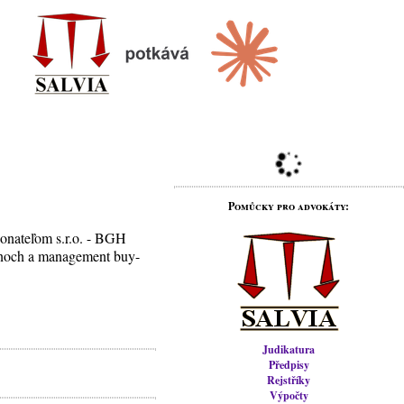
Pomůcky pro advokáty:
konateľom s.r.o. - BGH
rnoch a management buy-
Judikatura
Předpisy
Rejstříky
Výpočty