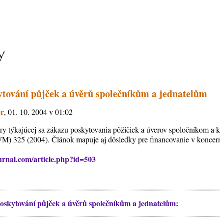
tování půjček a úvěrů společníkům a jednatelům
er
, 01. 10. 2004 v 01:02
ry týkajúcej sa zákazu poskytovania pôžičiek a úverov spoločníkom a 
WM) 325 (2004). Článok mapuje aj dôsledky pre financovanie v konce
rnal.com/article.php?id=503
oskytování půjček a úvěrů společníkům a jednatelům: