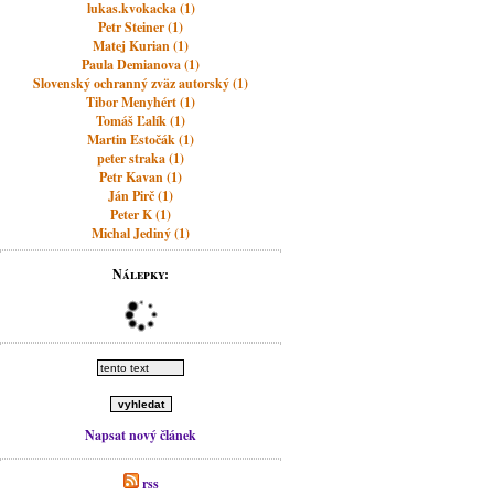
lukas.kvokacka (1)
Petr Steiner (1)
Matej Kurian (1)
Paula Demianova (1)
Slovenský ochranný zväz autorský (1)
Tibor Menyhért (1)
Tomáš Ľalík (1)
Martin Estočák (1)
peter straka (1)
Petr Kavan (1)
Ján Pirč (1)
Peter K (1)
Michal Jediný (1)
Nálepky:
Napsat nový článek
rss