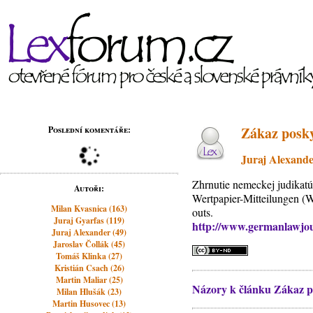
Zákaz posky
Poslední komentáře:
Juraj Alexand
Zhrnutie nemeckej judikatú
Autoři:
Wertpapier-Mitteilungen (
Milan Kvasnica (163)
outs.
Juraj Gyarfas (119)
http://www.germanlawjou
Juraj Alexander (49)
Jaroslav Čollák (45)
Tomáš Klinka (27)
Kristián Csach (26)
Martin Maliar (25)
Názory k článku Zákaz p
Milan Hlušák (23)
Martin Husovec (13)