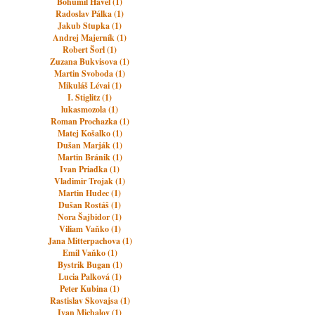
Bohumil Havel (1)
Radoslav Pálka (1)
Jakub Stupka (1)
Andrej Majerník (1)
Robert Šorl (1)
Zuzana Bukvisova (1)
Martin Svoboda (1)
Mikuláš Lévai (1)
I. Stiglitz (1)
lukasmozola (1)
Roman Prochazka (1)
Matej Košalko (1)
Dušan Marják (1)
Martin Bránik (1)
Ivan Priadka (1)
Vladimir Trojak (1)
Martin Hudec (1)
Dušan Rostáš (1)
Nora Šajbidor (1)
Viliam Vaňko (1)
Jana Mitterpachova (1)
Emil Vaňko (1)
Bystrik Bugan (1)
Lucia Palková (1)
Peter Kubina (1)
Rastislav Skovajsa (1)
Ivan Michalov (1)