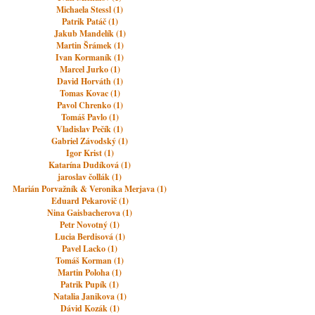
Michaela Stessl (1)
Patrik Patáč (1)
Jakub Mandelík (1)
Martin Šrámek (1)
Ivan Kormaník (1)
Marcel Jurko (1)
David Horváth (1)
Tomas Kovac (1)
Pavol Chrenko (1)
Tomáš Pavlo (1)
Vladislav Pečík (1)
Gabriel Závodský (1)
Igor Krist (1)
Katarína Dudíková (1)
jaroslav čollák (1)
Marián Porvažník & Veronika Merjava (1)
Eduard Pekarovič (1)
Nina Gaisbacherova (1)
Petr Novotný (1)
Lucia Berdisová (1)
Pavel Lacko (1)
Tomáš Korman (1)
Martin Poloha (1)
Patrik Pupík (1)
Natalia Janikova (1)
Dávid Kozák (1)