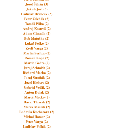
Josef Šilhán (3)
Jakub Jošt (3)
Ladislav Hrabčák (3)
Peter Zeleňák (2)
Tomáš Plško (2)
Andrej Kostroš (2)
Adam Glasnák (2)
Bob Matuška (2)
Lukáš Peško (2)
Zsolt Varga (2)
Martin Serfozo (2)
Roman Kopil (2)
Martin Gedra (2)
Juraj Schmidt (2)
Richard Macko (2)
Juraj Straňák (2)
Jozef Kleberc (2)
Gabriel Volšík (2)
Anton Dulak (2)
Maroš Macko (2)
Dávid Tluščák (2)
Marek Maslák (2)
Ludmila Kucharova (2)
Michal Hamar (2)
Peter Varga (2)
Ladislav Pollák (2)