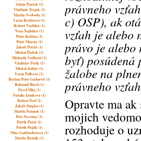
právneho vzťah
Adam Pauček (1)
Vladimir Trojak (1)
Martin Svoboda (1)
c) OSP
), ak ot
Lucia Berdisová (1)
Robert Vrablica (1)
vzťah je alebo n
Nora Šajbidor (1)
Peter Kubina (1)
Peter Marcin (1)
právo je alebo 
Jakub Petráš (1)
Michal Ďubek (1)
byť) posúdená 
Michaela Vadkerti (1)
Vladislav Pečík (1)
žalobe na plnen
Michal Jediný (1)
Lucia Palková (1)
Ruslan Peter Gadaevič (1)
právneho vzťah
Bohumil Havel (1)
Pavol Mlej (1)
Natalia Janikova (1)
Opravte ma ak 
Robert Šorl (1)
Jakub Stupka (1)
Martin Šrámek (1)
mojich vedomos
Petr Novotný (1)
Patrik Patáč (1)
rozhoduje o uz
Patrik Pupík (1)
Nina Gaisbacherova (1)
Martin Bránik (1)