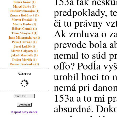
153a tak nesk
Tomas Kovac (1)
Marcel Jurko (1)
predpoklady, t
Rastislav Skovajsa (1)
Zuzana Kohútová (1)
či tu právny vzť
Martin Estočák (1)
Martin Hudec (1)
Róbert Černák (1)
Ak zmluva o z
Tibor Menyhért (1)
Jana Mitterpachova (1)
prevode bola a
Pavol Chrenko (1)
Juraj Lukáč (1)
nemal to súd p
Martin Galgoczy (1)
Jakub Mandelík (1)
Dušan Marják (1)
offo? Podĺa vy
Roman Prochazka (1)
urobil hoci to n
Nálepky:
nemá pri dano
153a a to mi p
absurdné. Doko
Napsat nový článek