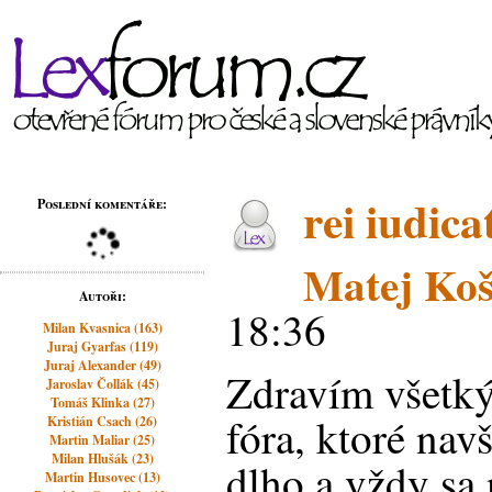
rei iudica
Poslední komentáře:
Matej Koš
Autoři:
18:36
Milan Kvasnica (163)
Juraj Gyarfas (119)
Juraj Alexander (49)
Zdravím všetký
Jaroslav Čollák (45)
Tomáš Klinka (27)
fóra, ktoré nav
Kristián Csach (26)
Martin Maliar (25)
Milan Hlušák (23)
dlho a vždy sa
Martin Husovec (13)