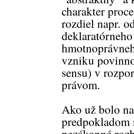
charakter proc
rozdiel napr. o
deklaratórneho
hmotnoprávneh
vzniku povinnos
sensu) v rozpo
právom.
Ako už bolo na
predpokladom 
nezákonné rozh