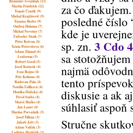
Branislav Gvozdiak (12)
za čo ďakujem.
Martin Friedrich (12)
Tomáš Čentík (9)
Michal Krajčírovič (9)
posledné číslo 
Zuzana Hecko (9)
Ondrej Halama (7)
kde je uverejn
Michal Novotný (7)
Ľuboslav Sisák (7)
3 Cdo 4
sp. zn.
Peter Kotvan (6)
Xénia Petrovičová (6)
Adam Zlámal (6)
sa stotožňujem 
Lexforum (5)
Robert Goral (5)
najmä odôvodn
Josef Kotásek (4)
Ivan Bojna (4)
Petr Kolman (4)
tento príspevo
Radovan Pala (4)
Natália Ľalíková (4)
diskusie a ak 
Monika Dubská (4)
Pavol Szabo (4)
Maroš Hačko (4)
súhlasiť aspoň 
Ján Lazur (4)
Marián Porvažník (3)
Josef Šilhán (3)
Stručne skutkov
Jakub Jošt (3)
Adam Valček (3)
Ladislav Hrabčák (3)