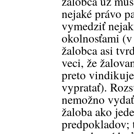
žalobca už muse
nejaké právo pa
vymedziť neja
okolnosťami (v
žalobca asi tvrd
veci, že žalovan
preto vindikuje
vypratať). Roz
nemožno vydať, 
žaloba ako jed
predpokladov; 