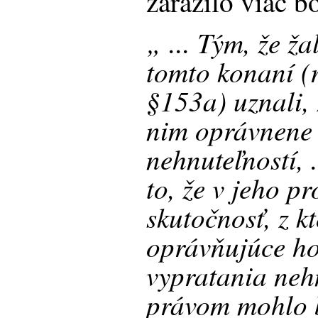
zarazilo viac b
„ ... Tým, že ž
tomto konaní 
§153a) uznali, 
nim oprávnene
nehnuteľností, .
to, že v jeho p
skutočnosť, z k
oprávňujúce h
vypratania nehn
právom mohlo b