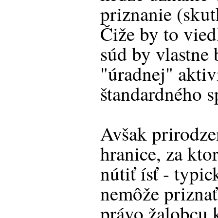
priznanie (skut
Čiže by to vied
súd by vlastne 
"úradnej" aktiv
štandardného s
Avšak prirodzen
hranice, za kt
nútiť ísť - typ
nemôže priznať 
právo žalobcu 