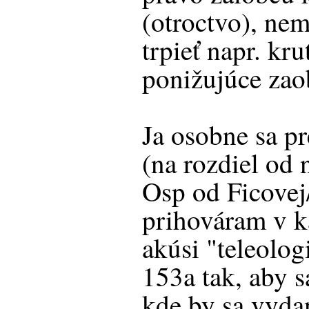
(otroctvo), ne
trpieť napr. kru
ponižujúce zao
Ja osobne sa pre
(na rozdiel od 
Osp od Ficovej
prihováram v k
akúsi "teleolog
153a tak, aby s
kde by sa vyda