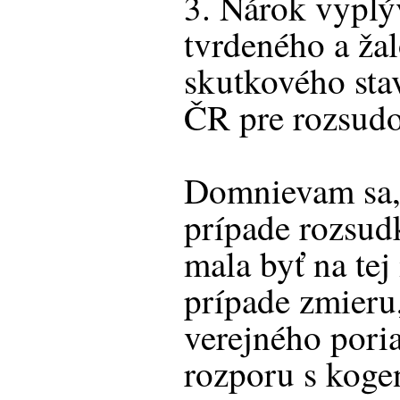
3. Nárok vyplý
tvrdeného a ž
skutkového stav
ČR pre rozsudo
Domnievam sa, 
prípade rozsud
mala byť na tej 
prípade zmieru,
verejného pori
rozporu s koge