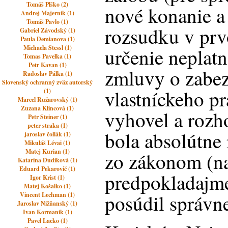
Tomáš Plško (2)
nové konanie a 
Andrej Majerník (1)
Tomáš Pavlo (1)
rozsudku v prv
Gabriel Závodský (1)
Paula Demianova (1)
Michaela Stessl (1)
určenie neplatn
Tomas Pavelka (1)
Petr Kavan (1)
zmluvy o zabe
Radoslav Pálka (1)
Slovenský ochranný zväz autorský
vlastníckeho pr
(1)
Marcel Ružarovský (1)
Zuzana Klincová (1)
vyhovel a rozh
Petr Steiner (1)
peter straka (1)
bola absolútne 
jaroslav čollák (1)
Mikuláš Lévai (1)
Matej Kurian (1)
zo zákonom (na
Katarína Dudíková (1)
Eduard Pekarovič (1)
predpokladajme
Igor Krist (1)
Matej Košalko (1)
posúdil správne
Vincent Lechman (1)
Jaroslav Nižňanský (1)
Ivan Kormaník (1)
Pavel Lacko (1)