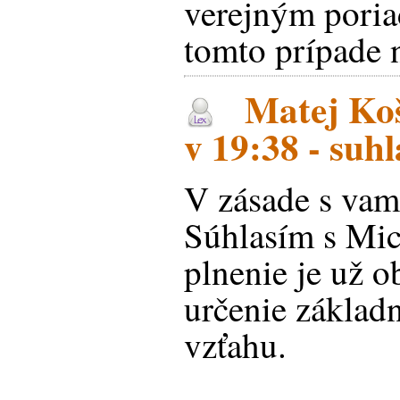
verejným poria
tomto prípade 
Matej Koš
v 19:38 - suhl
V zásade s vam
Súhlasím s Mic
plnenie je už o
určenie základ
vzťahu.