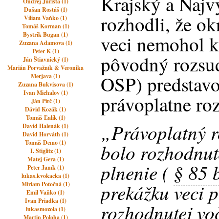
Krajský a Najv
Ondrej Jurišta (1)
Dušan Rostáš (1)
rozhodli, že ok
Viliam Vaňko (1)
Tomáš Korman (1)
Bystrik Bugan (1)
veci nemohol k
Zuzana Adamova (1)
Peter K (1)
pôvodný rozsu
Ján Štiavnický (1)
Marián Porvažník & Veronika
OSP
) predstav
Merjava (1)
Zuzana Bukvisova (1)
Ivan Michalov (1)
právoplatne ro
Ján Pirč (1)
Dávid Kozák (1)
Tomáš Ľalík (1)
„Právoplatný r
David Halenák (1)
David Horváth (1)
Tomáš Demo (1)
bolo rozhodnut
I. Stiglitz (1)
Matej Gera (1)
plnenie (
§ 85 
Peter Janík (1)
lukas.kvokacka (1)
prekážku veci 
Miriam Potočná (1)
Emil Vaňko (1)
Ivan Priadka (1)
rozhodnutej voč
lukasmozola (1)
Martin Poloha (1)