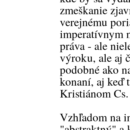
zmeškanie zjav
verejnému pori
imperatívnym 
práva - ale nie
výroku, ale aj 
podobné ako na
konaní, aj keď t
Kristiánom Cs.
Vzhľadom na in
"abstraktný" a 