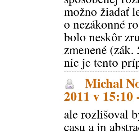
možno žiadať le
o nezákonné ro
bolo neskôr zr
zmenené (zák. 
nie je tento prí
Michal No
2011 v 15:10 
ale rozlišoval 
casu a in abstra