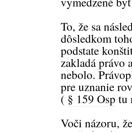
vymedzené byť
To, že sa násle
dôsledkom toho
podstate konšt
zakladá právo 
nebolo. Právop
pre uznanie ro
(
§ 159 Osp
tu 
Voči názoru, že