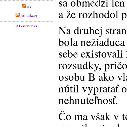
sa obmedzí len
rss
a že rozhodol 
rss - názory
Na druhej stra
O Lexforum.cz
bola nežiaduca 
sebe existovali
rozsudky, prič
osobu B ako vl
nútil vypratať 
nehnuteľnosť.
Čo ma však v 