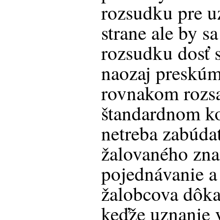
rozsudku pre u
strane ale by s
rozsudku dosť s
naozaj preskúm
rovnakom rozs
štandardnom k
netreba zabúdať
žalovaného zn
pojednávanie a 
žalobcova dôka
keďže uznanie v