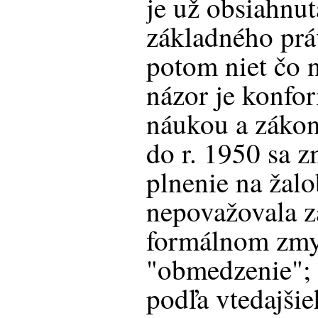
je už obsiahnut
základného prá
potom niet čo n
názor je konfor
náukou a zákon
do r. 1950 sa 
plnenie na žalo
nepovažovala z
formálnom zmysl
"obmedzenie"; 
podľa vtedajši