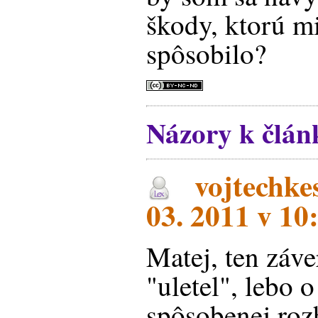
škody, ktorú m
spôsobilo?
Názory k článk
vojtechke
03. 2011 v 10:
Matej, ten záve
"uletel", lebo 
spôsobenej ro