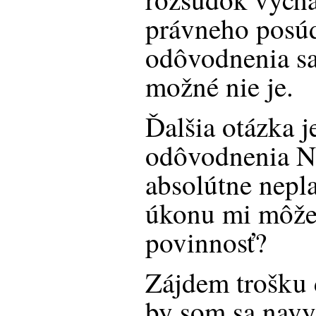
právneho posúd
odôvodnenia sa 
možné nie je.
Ďalšia otázka j
odôvodnenia N
absolútne nepl
úkonu mi môže
povinnosť?
Zájdem trošku 
by som sa nav