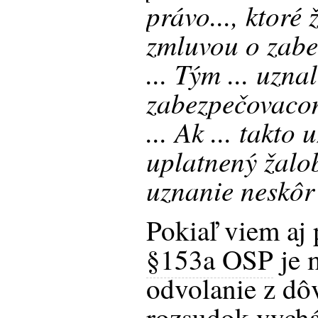
právo..., ktoré
zmluvou o zab
... Tým ... uzna
zabezpečovacom
... Ak ... takto
uplatnený žalo
uznanie neskôr 
Pokiaľ viem aj 
§153a OSP
je 
odvolanie z dô
rozsudok vych