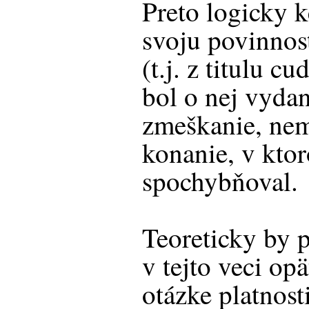
Preto logicky k
svoju povinnosť
(t.j. z titulu c
bol o nej vyda
zmeškanie, nem
konanie, v kto
spochybňoval.
Teoreticky by 
v tejto veci op
otázke platnos