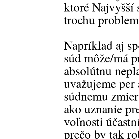
ktoré Najvyšší 
trochu problem
Napríklad aj s
súd môže/má p
absolútnu nepla
uvažujeme per 
súdnemu zmieru
ako uznanie pr
voľnosti účastn
prečo by tak ro