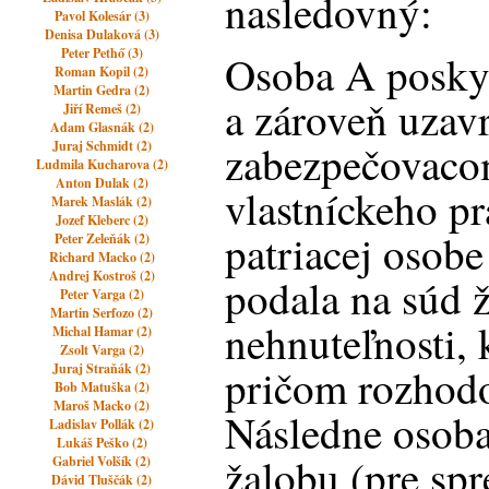
nasledovný:
Pavol Kolesár (3)
Denisa Dulaková (3)
Peter Pethő (3)
Osoba A posky
Roman Kopil (2)
Martin Gedra (2)
a zároveň uzav
Jiří Remeš (2)
Adam Glasnák (2)
zabezpečovaco
Juraj Schmidt (2)
Ludmila Kucharova (2)
Anton Dulak (2)
vlastníckeho pr
Marek Maslák (2)
Jozef Kleberc (2)
patriacej osob
Peter Zeleňák (2)
Richard Macko (2)
Andrej Kostroš (2)
podala na súd 
Peter Varga (2)
Martin Serfozo (2)
nehnuteľnosti, 
Michal Hamar (2)
Zsolt Varga (2)
Juraj Straňák (2)
pričom rozhod
Bob Matuška (2)
Maroš Macko (2)
Následne osoba
Ladislav Pollák (2)
Lukáš Peško (2)
žalobu (pre spr
Gabriel Volšík (2)
Dávid Tluščák (2)