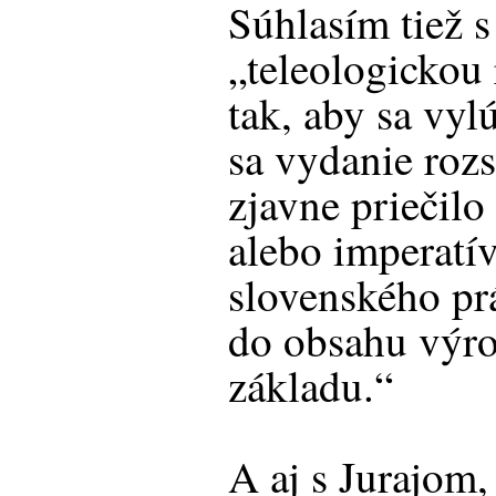
Súhlasím tiež 
„teleologickou
tak, aby sa vyl
sa vydanie roz
zjavne priečil
alebo imperat
slovenského prá
do obsahu výro
základu.“
A aj s Jurajom,