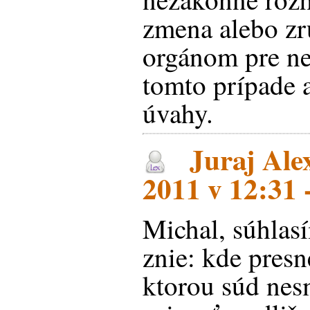
zmena alebo zr
orgánom pre ne
tomto prípade 
úvahy.
Juraj Ale
2011 v 12:31 
Michal, súhlas
znie: kde presne
ktorou súd nes