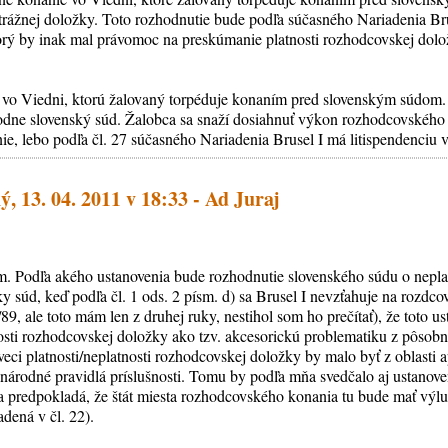
itrážnej doložky. Toto rozhodnutie bude podľa súčasného Nariadenia Bru
rý by inak mal právomoc na preskúmanie platnosti rozhodcovskej doložk
ráž vo Viedni, ktorú žalovaný torpéduje konaním pred slovenským súdo
hodne slovenský súd. Žalobca sa snaží dosiahnuť výkon rozhodcovskéh
ie, lebo podľa čl. 27 súčasného Nariadenia Brusel I má litispendenciu 
, 13. 04. 2011 v 18:33 - Ad Juraj
. Podľa akého ustanovenia bude rozhodnutie slovenského súdu o nepla
y súd, keď podľa čl. 1 ods. 2 písm. d) sa Brusel I nevzťahuje na rozdc
, ale toto mám len z druhej ruky, nestihol som ho prečítať), že toto us
osti rozhodcovskej doložky ako tzv. akcesorickú problematiku z pôsobno
eci platnosti/neplatnosti rozhodcovskej doložky by malo byť z oblasti a
 národné pravidlá príslušnosti. Tomu by podľa mňa svedčalo aj ustanoven
a predpokladá, že štát miesta rozhodcovského konania tu bude mať výlu
adená v čl. 22).