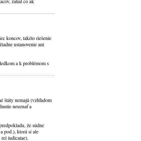
cov, zatial co ak
ec koncov, takéto riešenie
žiadne ustanovenie ani
ýsledkom a k problémom s
 iné štáty nemajú (vzhľadom
nutie neuznať a
 predpokladu, že súdne
 pod.), ktorá si ale
rei iudicatae).