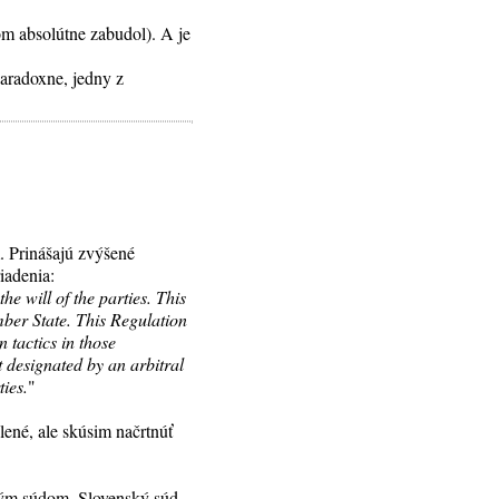
m absolútne zabudol). A je
Paradoxne, jedny z
m. Prinášajú zvýšené
iadenia:
he will of the parties. This
mber State. This Regulation
 tactics in those
at designated by an arbitral
ties.
"
ené, ale skúsim načrtnúť
ským súdom. Slovenský súd