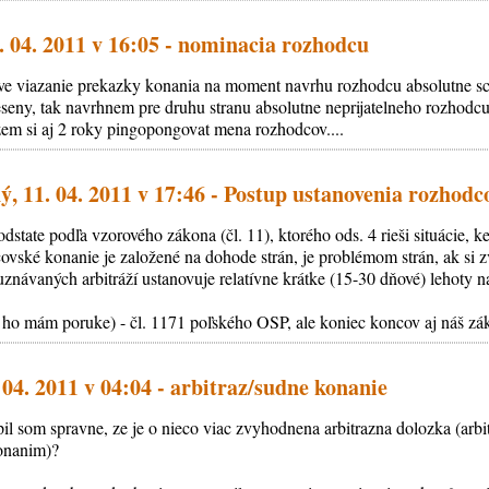
. 04. 2011 v 16:05 - nominacia rozhodcu
ve viazanie prekazky konania na moment navrhu rozhodcu absolutne sc
seny, tak navrhnem pre druhu stranu absolutne neprijatelneho rozhodcu
em si aj 2 roky pingopongovat mena rozhodcov....
, 11. 04. 2011 v 17:46 - Postup ustanovenia rozhodc
odstate podľa vzorového zákona (čl. 11), ktorého ods. 4 rieši situácie, k
ské konanie je založené na dohode strán, je problémom strán, ak si zvol
uznávaných arbitráží ustanovuje relatívne krátke (15-30 dňové) lehoty 
o ho mám poruke) - čl. 1171 poľského OSP, ale koniec koncov aj náš zák
. 04. 2011 v 04:04 - arbitraz/sudne konanie
l som spravne, ze je o nieco viac zvyhodnena arbitrazna dolozka (arbi
onanim)?