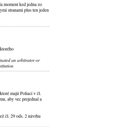
da moment ked jedna zo
mi stranami plus ten jeden
 ktorého
inated an arbitrator or
titution
toré majú Poliaci v čl.
mu, aby vec prejednal a
než čl. 29 ods. 2 návrhu