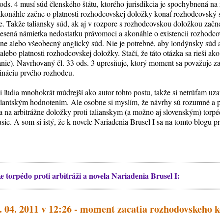
ds. 4 musí súd členského štátu, ktorého jurisdikcia je spochybnená na 
 akonáhle začne o platnosti rozhodcovskej doložky konať rozhodcovský
áže. Takže taliansky súd, ak aj v rozpore s rozhodcovskou doložkou začn
esená námietka nedostatku právomoci a akonáhle o existencii rozhodco
ýne alebo všeobecný anglický súd. Nie je potrebné, aby londýnsky súd a
 alebo platnosti rozhodcovskej doložky. Stačí, že táto otázka sa rieši ak
nie). Navrhovaný čl. 33 ods. 3 upresňuje, ktorý moment sa považuje z
ináciu prvého rozhodcu.
 ľudia mnohokrát múdrejší ako autor tohto postu, takže si netrúfam uzav
antským hodnotením. Ale osobne si myslím, že návrhy sú rozumné a po
sa na arbitrážne doložky proti talianskym (a možno aj slovenským) torp
sie. A som si istý, že k novele Nariadenia Brusel I sa na tomto blogu pr
 torpédo proti arbitráži a novela Nariadenia Brusel I:
. 04. 2011 v 12:26 - moment zacatia rozhodovskeho 