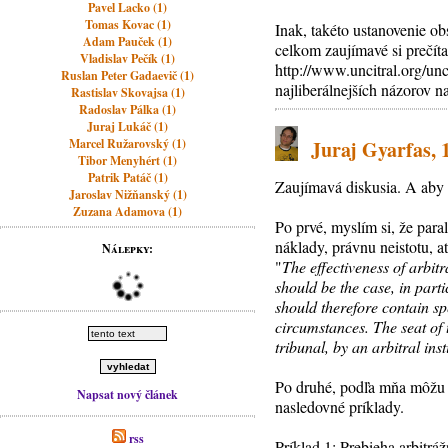
Pavel Lacko (1)
Tomas Kovac (1)
Inak, takéto ustanovenie o
Adam Pauček (1)
celkom zaujímavé si prečíta
Vladislav Pečík (1)
http://www.uncitral.org/unc
Ruslan Peter Gadaevič (1)
najliberálnejších názorov 
Rastislav Skovajsa (1)
Radoslav Pálka (1)
Juraj Lukáč (1)
Marcel Ružarovský (1)
Juraj Gyarfas, 
Tibor Menyhért (1)
Patrik Patáč (1)
Zaujímavá diskusia. A aby 
Jaroslav Nižňanský (1)
Zuzana Adamova (1)
Po prvé, myslím si, že para
náklady, právnu neistotu, 
Nálepky:
"
The effectiveness of arbitr
should be the case, in part
should therefore contain sp
circumstances. The seat of t
tribunal, by an arbitral ins
Po druhé, podľa mňa môžu n
Napsat nový článek
nasledovné príklady.
rss
Príklad 1: Prebieha arbitr