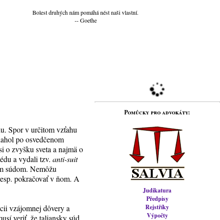
Bolest druhých nám pomáhá nést naši vlastní.
-- Goethe
Pomůcky pro advokáty:
ciu. Spor v určitom vzťahu
 siahol po osvedčenom
i o zvyšku sveta a najmä o
pédu a vydali tzv.
anti-suit
skym súdom. Nemôžu
 resp. pokračovať v ňom. A
Judikatura
Předpisy
kcii vzájomnej dôvery a
Rejstříky
Výpočty
sí veriť, že taliansky súd