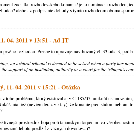
moment zaciatku rozhodovskeho konania? je to nominacia rozhodcu, te
ozhodcu? alebo az podpisanie dohody s tymto rozhodcom oboma sporovy
1. 04. 2011 v 13:51 - Ad JT
 prvého rozhodcu. Presne to upravuje navrhovaný čl. 33 ods. 3, podľa
ction, an arbitral tribunal is deemed to be seised when a party has nom
he support of an institution, authority or a court for the tribunal's cons
, 11. 04. 2011 v 15:21 - Otázka
 z toho problému, ktorý existoval aj v C-185/07, uniknúť ustanovením, k
akúšania tiež (neviem teraz v kt. §), že konanie pred súdom nebráni to
d?
efektívnejší prostriedok boja proti talianskym torpédam vo všeobecnosti 
6mesačnú lehotu predĺžiť z vážnych dôvodov...)?