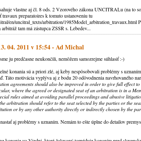
bsahuje vlastne aj čl. 8 ods. 2 Vzorového zákona UNCITRALu (na to so
ť travaux preparatoires k tomuto ustanoveniu tu
itral/en/uncitral_texts/arbitration/1985Model_arbitration_travaux.html 
na arbitráž tam má zástupca ZSSR s. Lebedev...
13. 04. 2011 v 15:54 - Ad Michal
sme ju predčasne neukončili, nemôžem samozrejme súhlasiť :-)
lelné konania sú a priori zlé, aj keby nespôsobovali problémy s uznaní
atď. Táto motivácia vyplýva aj z bodu 20 odôvodnenia navrhovaného nar
ation agreements should also be improved in order to give full effect to t
icular, where the agreed or designated seat of an arbitration is in a Me
ecial rules aimed at avoiding parallel proceedings and abusive litigation
he arbitration should refer to the seat selected by the parties or the se
titution or by any other authority directly or indirectly chosen by the par
astať aj problémy s uznaním. Nemám to ešte úplne do detailov premysl
ážne konanie vo Viedni, ktoré žalovaný torpéduje konaním pred sloven