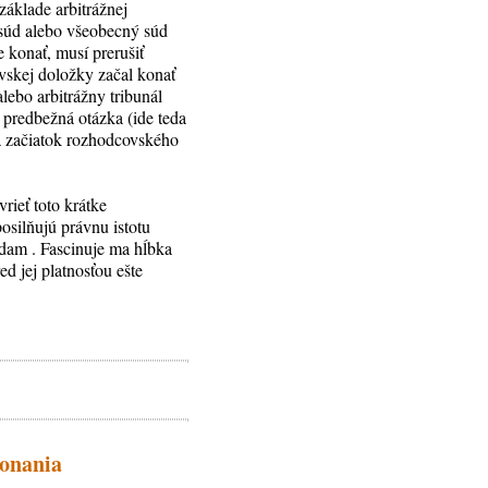
základe arbitrážnej
 súd alebo všeobecný súd
e konať, musí prerušiť
vskej doložky začal konať
lebo arbitrážny tribunál
o predbežná otázka (ide teda
a začiatok rozhodcovského
rieť toto krátke
silňujú právnu istotu
édam . Fascinuje ma hĺbka
ed jej platnosťou ešte
konania