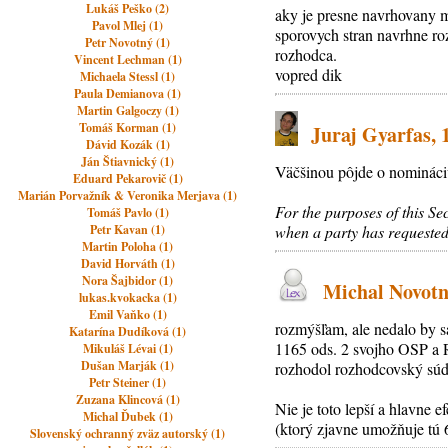
Lukáš Peško (2)
aky je presne navrhovany 
Pavol Mlej (1)
sporovych stran navrhne r
Petr Novotný (1)
rozhodca.
Vincent Lechman (1)
vopred dik
Michaela Stessl (1)
Paula Demianova (1)
Martin Galgoczy (1)
Tomáš Korman (1)
Juraj Gyarfas, 1
Dávid Kozák (1)
Ján Štiavnický (1)
Väčšinou pôjde o nomináciu
Eduard Pekarovič (1)
Marián Porvažník & Veronika Merjava (1)
For the purposes of this Se
Tomáš Pavlo (1)
Petr Kavan (1)
when a party has requested t
Martin Poloha (1)
David Horváth (1)
Nora Šajbidor (1)
Michal Novotný
lukas.kvokacka (1)
Emil Vaňko (1)
rozmýšľam, ale nedalo by sa
Katarína Dudíková (1)
1165 ods. 2 svojho OSP a R
Mikuláš Lévai (1)
Dušan Marják (1)
rozhodol rozhodcovský sú
Petr Steiner (1)
Zuzana Klincová (1)
Nie je toto lepší a hlavne 
Michal Ďubek (1)
(ktorý zjavne umožňuje tú 
Slovenský ochranný zväz autorský (1)