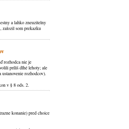
estny a lahko zneuzitelny
, zalozil som prekazku
ov
eď rozhodca nie je
ili príliš dlhé lehoty; ale
na ustanovenie rozhodcov).
on v § 8 ods. 2.
trazne konanie) pred choice