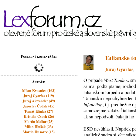
Talianske t
Poslední komentáře:
Juraj Gyarfas
,
O prípade
West Tankers
sme
Autoři:
sa mal podľa platnej rozhod
Milan Kvasnica (163)
talianskom torpédu a podal
Juraj Gyarfas (119)
Taliansku nepochybne len to
Juraj Alexander (49)
injunction
, t.j. predbežné
Jaroslav Čollák (45)
samozrejme zakázať talians
Tomáš Klinka (27)
ak sa nepodvolí, čakajú ho 
Kristián Csach (26)
Martin Maliar (25)
Milan Hlušák (23)
ESD nesúhlasil. Napriek po
Martin Husovec (13)
anglický sudca si síce súkr