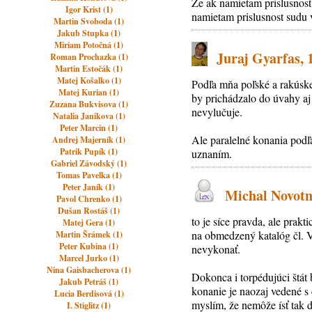
Ze ak namietam prislusnost
Igor Krist (1)
namietam prislusnost sudu 
Martin Svoboda (1)
Jakub Stupka (1)
Miriam Potočná (1)
Juraj Gyarfas, 
Roman Prochazka (1)
Martin Estočák (1)
Matej Košalko (1)
Podľa mňa poľské a rakúske 
Matej Kurian (1)
by prichádzalo do úvahy aj
Zuzana Bukvisova (1)
nevylučuje.
Natalia Janikova (1)
Peter Marcin (1)
Ale paralelné konania podľ
Andrej Majerník (1)
Patrik Pupík (1)
uznaním.
Gabriel Závodský (1)
Tomas Pavelka (1)
Peter Janík (1)
Michal Novotný
Pavol Chrenko (1)
Dušan Rostáš (1)
to je síce pravda, ale prak
Matej Gera (1)
na obmedzený katalóg čl. 
Martin Šrámek (1)
Peter Kubina (1)
nevykonať.
Marcel Jurko (1)
Nina Gaisbacherova (1)
Dokonca i torpédujúci štát
Jakub Petráš (1)
konanie je naozaj vedené s 
Lucia Berdisová (1)
myslím, že nemôže ísť tak ď
I. Stiglitz (1)