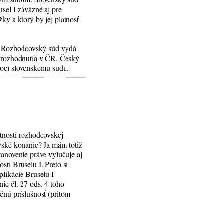
sel I záväzné aj pre
y a ktorý by jej platnosť
m. Rozhodcovský súd vydá
o rozhodnutia v ČR. Český
voči slovenskému súdu.
tnosti rozhodcovskej
ovské konanie? Ja mám totiž
tanovenie práve vylučuje aj
sti Bruselu I. Preto si
plikácie Bruselu I
ie čl. 27 ods. 4 toho
čnú príslušnosť (pritom