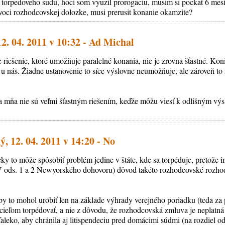
 torpedoveho sudu, hoci som vyuzil prorogaciu, musim si pockat 6 mesia
voci rozhodcovskej dolozke, musi prerusit konanie okamzite?
12. 04. 2011 v 10:32 - Ad Michal
riešenie, ktoré umožňuje paralelné konania, nie je zrovna šťastné. Koni
 u nás. Žiadne ustanovenie to síce výslovne neumožňuje, ale zároveň to 
a mňa nie sú veľmi šťastným riešením, keďže môžu viesť k odlišným v
, 12. 04. 2011 v 14:20 - No
ticky to môže spôsobiť problém jedine v štáte, kde sa torpéduje, pretože
V ods. 1 a 2 Newyorského dohovoru) dôvod takéto rozhodcovské rozhod
 by to mohol urobiť len na základe výhrady verejného poriadku (teda za
cieľom torpédovať, a nie z dôvodu, že rozhodcovská zmluva je neplatná a
aleko, aby chránila aj litispendeciu pred domácimi súdmi (na rozdiel od 