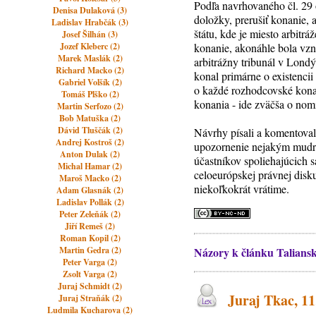
Podľa navrhovaného čl. 29 o
Denisa Dulaková (3)
doložky, prerušiť konanie,
Ladislav Hrabčák (3)
štátu, kde je miesto arbitr
Josef Šilhán (3)
Jozef Kleberc (2)
konanie, akonáhle bola vzn
Marek Maslák (2)
arbitrážny tribunál v Lond
Richard Macko (2)
konal primárne o existencii
Gabriel Volšík (2)
o každé rozhodcovské kona
Tomáš Plško (2)
konania - ide zväčša o nom
Martin Serfozo (2)
Bob Matuška (2)
Dávid Tluščák (2)
Návrhy písali a komentovali
Andrej Kostroš (2)
upozornenie nejakým mudrl
Anton Dulak (2)
účastníkov spoliehajúcich 
Michal Hamar (2)
celoeurópskej právnej disku
Maroš Macko (2)
niekoľkokrát vrátime.
Adam Glasnák (2)
Ladislav Pollák (2)
Peter Zeleňák (2)
Jiří Remeš (2)
Roman Kopil (2)
Martin Gedra (2)
Názory k článku Talianske
Peter Varga (2)
Zsolt Varga (2)
Juraj Schmidt (2)
Juraj Tkac, 11
Juraj Straňák (2)
Ludmila Kucharova (2)