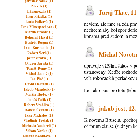
jaroslav čollák (1)
Peter K (1)
Juraj Tkac, 11
lukasmozola (1)
Ivan Priadka (1)
Lucia Palková (1)
neviem, ale mne sa zda pra
Jana Mitterpachova (1)
nechcem aby bol spor dorie
Martin Bránik (1)
konania pred sudom, a moz
Bohumil Havel (1)
Bystrik Bugan (1)
Ivan Kormaník (1)
Michal Novotný
Robert Šorl (1)
peter straka (1)
Ondrej Jurišta (1)
upravuje väčšina štátov v p
Tomáš Demo (1)
ustanovený. Keďže rozhodcov
Michal Jediný (1)
veľa rokovacích poriadkov 
Ján Pirč (1)
David Halenák (1)
Jakub Mandelík (1)
Len ako pars pro toto (leb
Martin Hudec (1)
Tomáš Ľalík (1)
Robert Vrablica (1)
jakub jost, 12
Róbert Černák (1)
Ivan Michalov (1)
K novemu Bruselu...pochopi
Vladimir Trojak (1)
of forum clause (sudnym k
Michaela Vadkerti (1)
Viliam Vaňko (1)
Zuzana Kohútová (1)