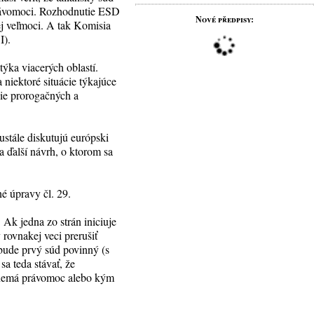
právomoci. Rozhodnutie ESD
Nové předpisy:
nej veľmoci. A tak Komisia
I).
týka viacerých oblastí.
a niektoré situácie týkajúce
nie prorogačných a
ustále diskutujú európski
 ďalší návrh, o ktorom sa
é úpravy čl. 29.
 Ak jedna zo strán iniciuje
rovnakej veci prerušiť
 bude prvý súd povinný (s
a teda stávať, že
 nemá právomoc alebo kým