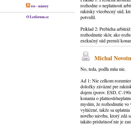
rozhodne o neplatnosti arb
rss - názory
rakúsky všeobecný súd, kto
potvrdil.
O Lexforum.cz
Príklad 2: Prebieha arbit
rozhodnutie skôr, ako roz
exekučný súd preruší konan
Michal Novotný
No, teda, podľa mňa nie.
Ad 1: Nie celkom rozumiem
doložky záväzné pre rakúsk
dojem (porov. ESD, C-190/89
konania o platnosti/neplatn
myslím, že rozhodnutie vo v
vylúčené, takže sa uplatnia
nového návrhu, ktorý zdá s
takáto príslušnosť nie je zar