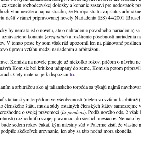
e existenciu rozhodcovskej doložky a konanie zastaví pre nedostatok 
hoch vlnu nevôle a najmä strachu, že Európa stratí svoj status arbitráž
áciu riešiť v rámci pripravovanej novely Nariadenia (ES) 44/2001 (Brusel 
cky by nemalo ísť o novelu, ale o nahradenie pôvodného nariadenia) sa 
e uznávacieho konania (
exequatur
) a rozšírenie pôsobnosti nariadenia n
átov. V tomto poste by som však rád upozornil len na plánované posilne
lkovo úpravu vzťahu medzi nariadením a arbitrážou.
prave. Komisia na novele pracuje už niekoľko rokov, pričom o návrhu ne
ý návrh Komisie bol kritikou udupaný do zeme, Komisia potom pripravila
tu
órach. Celý materiál je k dispozícii
.
ním a arbitrážou ako aj talianskeho torpéda sa týkajú najmä navrhovan
vať s talianskym torpédom vo všeobecnosti (nielen vo vzťahu k arbitráži).
o členského štátu, musia súdy ostatných členských štátov samozrejme v 
erozhodne o svojej právomoci (
lis pendens
). Podľa nového ods. 2 však
ostí) rozhodnúť o svojej právomoci do šiestich mesiacov. Nemalo by s
ude sedem rokov čakať, kým miestny súd v Palerme zistí, že vlastne
odpíše akékoľvek urovnanie, len aby sa táto nočná mora skončila.