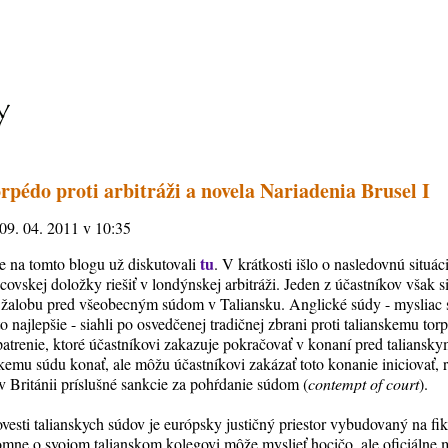
orpédo proti arbitráži a novela Nariadenia Brusel I
 09. 04. 2011 v 10:35
tu
 na tomto blogu už diskutovali
. V krátkosti išlo o nasledovnú situá
covskej doložky riešiť v londýnskej arbitráži. Jeden z účastníkov však
 žalobu pred všeobecným súdom v Taliansku. Anglické súdy - mysliac s
 najlepšie - siahli po osvedčenej tradičnej zbrani proti talianskemu tor
 opatrenie, ktoré účastníkovi zakazuje pokračovať v konaní pred talian
kemu súdu konať, ale môžu účastníkovi zakázať toto konanie iniciovať,
v Británii príslušné sankcie za pohŕdanie súdom (
contempt of court
).
vesti talianskych súdov je európsky justičný priestor vybudovaný na fi
omne o svojom talianskom kolegovi môže myslieť hocičo, ale oficiálne mu