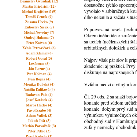
Branislav Gvozdiak (12)
dostatočne rýchlo spozoruj
Martin Friedrich (12)
vyvolalo v arbitrážnych kru
Michal Krajčírovič (9)
dlho nelenila a začala situ
Tomáš Čentík (9)
Zuzana Hecko (9)
Ľuboslav Sisák (7)
Pripravovaná novela (techni
Michal Novotný (7)
Okrem iného ide o zrušeni
Ondrej Halama (7)
sa tretích (nečlenských) št
Peter Kotvan (6)
arbitrážnych doložiek a ce
Xénia Petrovičová (6)
Adam Zlámal (6)
Robert Goral (5)
Najprv však pár slov k prí
Lexforum (5)
akademici aj praktici. Prv
Ján Lazur (4)
diskutuje na najrôznejších f
Petr Kolman (4)
Ivan Bojna (4)
Vzťahu medzi civilným kona
Monika Dubská (4)
Natália Ľalíková (4)
Radovan Pala (4)
Čl. 29 ods. 2 sa snaží bojo
Josef Kotásek (4)
konanie pred súdom určitéh
Maroš Hačko (4)
konanie, dokým prvý súd n
Pavol Szabo (4)
výnimkou výnimočných okoln
Adam Valček (3)
obchodný súd v Hamburgu b
Jakub Jošt (3)
Marián Porvažník (3)
zúfalý nemecký obchodník p
Peter Pethő (3)
Pavol Kolesár (3)