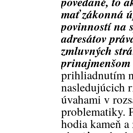
povedané, to a
mať zákonná ú
povinností na 
adresátov práv
zmluvných strá
prinajmenšom 
prihliadnutím n
nasledujúcich 
úvahami v rozs
problematiky. P
hodia kameň a 