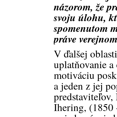
názorom, že pr
svoju úlohu, k
spomenutom m
práve verejnom
V ďalšej oblast
uplatňovanie a 
motiváciu posk
a jeden z jej p
predstaviteľov
Ihering, (1850