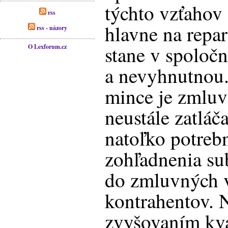
týchto vzťahov 
rss
hlavne na repa
rss - názory
stane v spoločn
O Lexforum.cz
a nevyhnutnou
mince je zmluv
neustále zatláč
natoľko potrebn
zohľadnenia su
do zmluvných v
kontrahentov. 
zvyšovaním kva