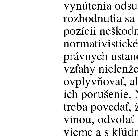
vynútenia ods
rozhodnutia sa 
pozícii neškod
normativistick
právnych ustano
vzťahy nielenž
ovplyvňovať, al
ich porušenie.
treba povedať, ž
vinou, odvolať
vieme a s kľú