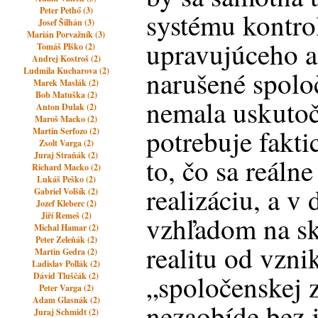
Peter Pethő (3)
systému kontro
Josef Šilhán (3)
Marián Porvažník (3)
upravujúceho a
Tomáš Plško (2)
Andrej Kostroš (2)
Ludmila Kucharova (2)
narušené spolo
Marek Maslák (2)
Bob Matuška (2)
nemala uskutoč
Anton Dulak (2)
Maroš Macko (2)
potrebuje fakti
Martin Serfozo (2)
Zsolt Varga (2)
Juraj Straňák (2)
to, čo sa reálne
Richard Macko (2)
Lukáš Peško (2)
realizáciu, a v
Gabriel Volšík (2)
Jozef Kleberc (2)
Jiří Remeš (2)
vzhľadom na skú
Michal Hamar (2)
Peter Zeleňák (2)
realitu od vzn
Martin Gedra (2)
Ladislav Pollák (2)
„spoločenskej 
Dávid Tluščák (2)
Peter Varga (2)
Adam Glasnák (2)
nezaobíde bez 
Juraj Schmidt (2)