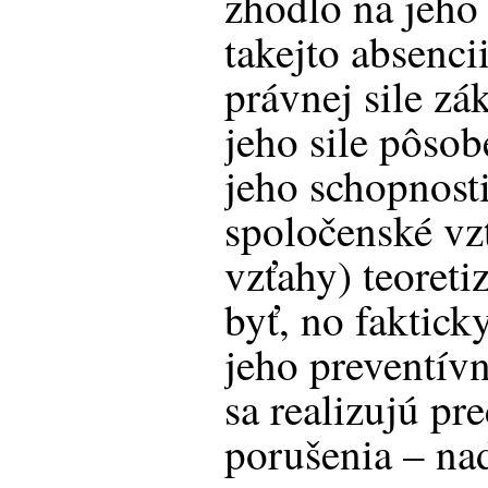
zhodlo na jeho 
takejto absencii
právnej sile zá
jeho sile pôsob
jeho schopnost
spoločenské vz
vzťahy) teoret
byť, no faktick
jeho preventívn
sa realizujú p
porušenia – na