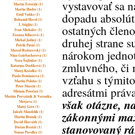
vystavovať sa n
Martin Estočák (1)
Martin Hudec (1)
dopadu absolút
Emil Vaňko (1)
Bohumil Havel (1)
I. Stiglitz (1)
ostatných členo
Ivan Michalov (1)
Zuzana Klincová (1)
druhej strane 
Michal Jediný (1)
Patrik Patáč (1)
nárokom jednot
Marcel Ružarovský (1)
Nina Gaisbacherova (1)
Nora Šajbidor (1)
zmluvného, či
Katarína Dudíková (1)
Matej Košalko (1)
vzťahu s týmit
Paula Demianova (1)
Martin Poloha (1)
Peter Marcin (1)
adresátmi práv
Miriam Potočná (1)
Marián Porvažník & Veronika
však otázne, n
Merjava (1)
Matej Gera (1)
zákonnými ma
Jakub Mandelík (1)
Martin Bránik (1)
David Horváth (1)
stanovovaný r
Dušan Rostáš (1)
Tomas Pavelka (1)