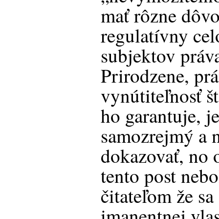
mať rôzne dôvo
regulatívny ce
subjektov práv
Prirodzene, prá
vynútiteľnosť 
ho garantuje, j
samozrejmý a n
dokazovať, no o
tento post neb
čitateľom že sa
imanentnej vlas