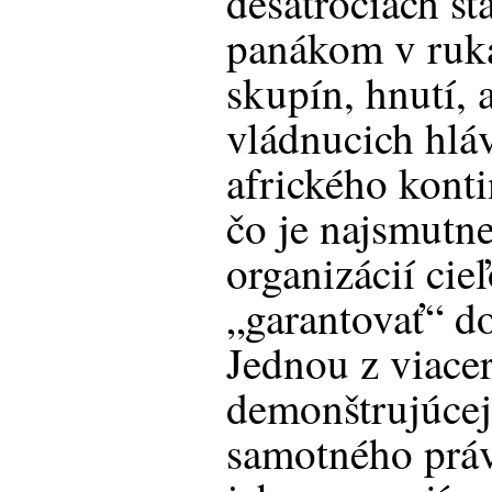
desaťročiach s
panákom v ruk
skupín, hnutí, 
vládnucich hláv
afrického kont
čo je najsmutne
organizácií cie
„garantovať“ do
Jednou z viacer
demonštrujúcej
samotného prá