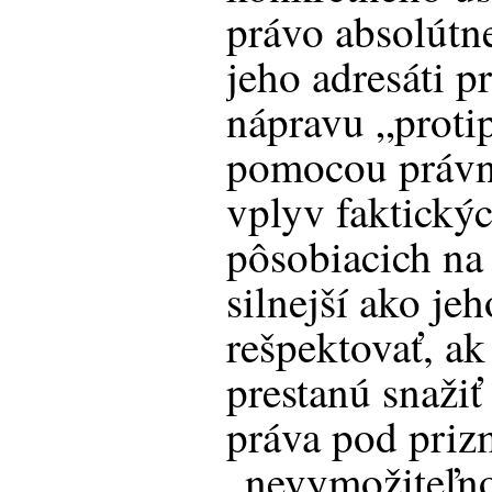
právo absolútne
jeho adresáti p
nápravu „proti
pomocou právny
vplyv faktickýc
pôsobiacich na
silnejší ako je
rešpektovať, ak
prestanú snažiť
práva pod priz
„nevymožiteľno