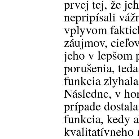
prvej tej, že je
nepripísali váž
vplyvom faktic
záujmov, cieľov
jeho v lepšom
porušenia, teda
funkcia zlyhala
Následne, v h
prípade dostala
funkcia, kedy 
kvalitatívneh