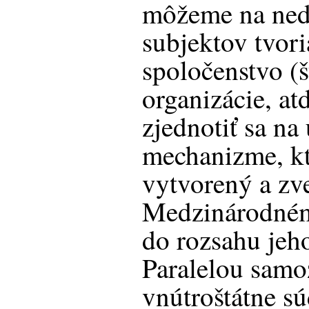
môžeme na ned
subjektov tvor
spoločenstvo (
organizácie, atď
zjednotiť sa n
mechanizme, kt
vytvorený a zv
Medzinárodném
do rozsahu jeh
Paralelou samo
vnútroštátne s