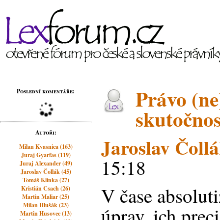
Právo (ne
Poslední komentáře:
skutočnos
Autoři:
Jaroslav Čoll
Milan Kvasnica (163)
Juraj Gyarfas (119)
15:18
Juraj Alexander (49)
Jaroslav Čollák (45)
Tomáš Klinka (27)
V čase absolut
Kristián Csach (26)
Martin Maliar (25)
Milan Hlušák (23)
úprav, ich prec
Martin Husovec (13)