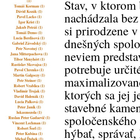
Stav, v ktorom 
(1)
Tomáš Korman (1)
Dávid Kozák (1)
nachádzala bez
Pavel Lacko (1)
Igor Krist (1)
si prirodzene 
Jakub Petráš (1)
Tomáš Demo (1)
Lucia Berdisová (1)
dnešných spolo
Gabriel Závodský (1)
Petr Novotný (1)
neviem predsta
Jana Mitterpachova (1)
Tibor Menyhért (1)
potrebuje určit
Rastislav Skovajsa (1)
Pavol Chrenko (1)
Martin Galgoczy (1)
maximalizované
Petr Steiner (1)
Robert Vrablica (1)
ktorých sa jej 
Vladimir Trojak (1)
David Halenák (1)
Lucia Palková (1)
stavebné kame
Peter Janík (1)
lukasmozola (1)
spoločenského 
Ruslan Peter Gadaevič (1)
Vincent Lechman (1)
hýbať, správať,
Robert Šorl (1)
Peter Kubina (1)
Michal Ďubek (1)