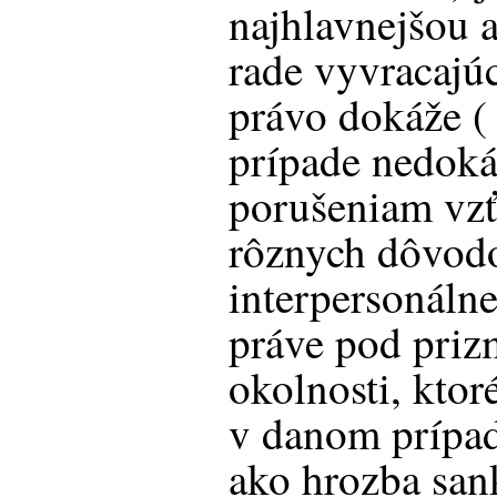
najhlavnejšou 
rade vyvracajúc
právo dokáže ( 
prípade nedoká
porušeniam vzť
rôznych dôvod
interpersonáln
práve pod priz
okolnosti, ktor
v danom prípad
ako hrozba san