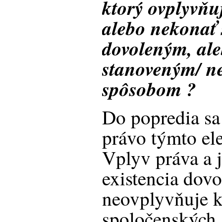
ktorý ovplyvňu
alebo nekonať
dovoleným, al
stanoveným/ n
spôsobom ?
Do popredia sa 
právo týmto el
Vplyv práva a 
existencia dovo
neovplyvňuje k
spoločenských 