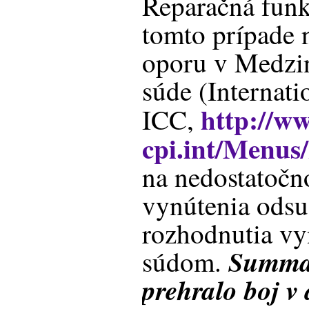
Reparačná funk
tomto prípade n
oporu v Medzi
súde (Internati
http://ww
ICC,
cpi.int/Menus
na nedostatoč
vynútenia ods
rozhodnutia v
Summa
súdom.
prehralo boj v