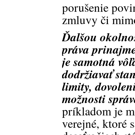
porušenie povi
zmluvy či mim
Ďalšou okolnos
práva prinajm
je samotná vôľ
dodržiavať sta
limity, dovolen
možnosti správ
príkladom je m
verejné, ktoré 