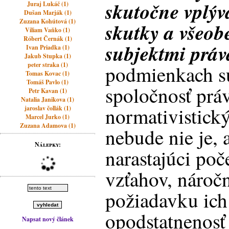
skutočne vplýv
Juraj Lukáč (1)
Dušan Marják (1)
Zuzana Kohútová (1)
skutky a všeob
Viliam Vaňko (1)
Róbert Černák (1)
subjektmi práv
Ivan Priadka (1)
Jakub Stupka (1)
peter straka (1)
podmienkach sú
Tomas Kovac (1)
Tomáš Pavlo (1)
spoločnosť prá
Petr Kavan (1)
Natalia Janikova (1)
normativistick
jaroslav čollák (1)
Marcel Jurko (1)
Zuzana Adamova (1)
nebude nie je,
Nálepky:
narastajúci po
vzťahov, náročn
požiadavku ich
opodstatnenosť
Napsat nový článek