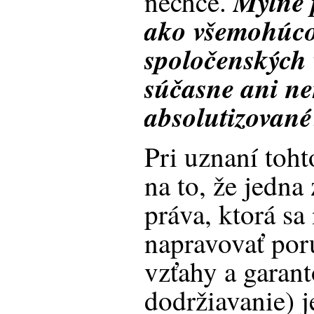
Mylné 
nechce.
ako všemohúco
spoločenských 
súčasne ani ne
absolutizované
Pri uznaní toh
na to, že jedna
práva, ktorá sa
napravovať por
vzťahy a garant
dodržiavanie) je