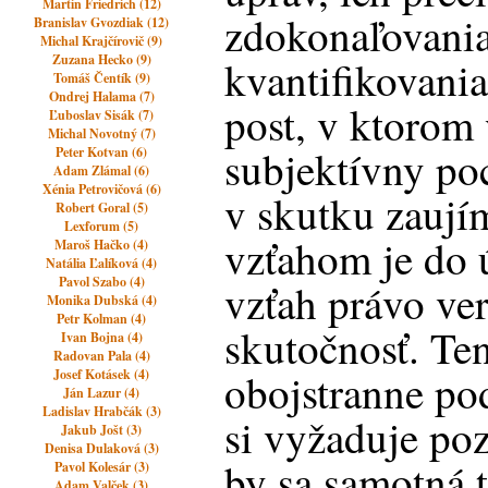
Martin Friedrich (12)
zdokonaľovania
Branislav Gvozdiak (12)
Michal Krajčírovič (9)
Zuzana Hecko (9)
kvantifikovania
Tomáš Čentík (9)
Ondrej Halama (7)
post, v ktorom
Ľuboslav Sisák (7)
Michal Novotný (7)
subjektívny poc
Peter Kotvan (6)
Adam Zlámal (6)
Xénia Petrovičová (6)
v skutku zaují
Robert Goral (5)
Lexforum (5)
vzťahom je do 
Maroš Hačko (4)
Natália Ľalíková (4)
Pavol Szabo (4)
vzťah právo ver
Monika Dubská (4)
Petr Kolman (4)
skutočnosť. Ten
Ivan Bojna (4)
Radovan Pala (4)
obojstranne po
Josef Kotásek (4)
Ján Lazur (4)
Ladislav Hrabčák (3)
si vyžaduje poz
Jakub Jošt (3)
Denisa Dulaková (3)
by sa samotná 
Pavol Kolesár (3)
Adam Valček (3)