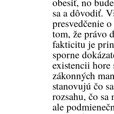
obesiť, no bud
sa a dôvodiť. 
presvedčenie o 
tom, že právo 
fakticitu je pr
sporne dokázat
existencii hor
zákonných mant
stanovujú čo s
rozsahu, čo sa 
ale podmienečn