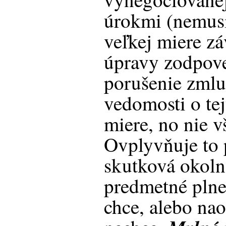
úrokmi (nemusi
veľkej miere zá
úpravy zodpove
porušenie zmluv
vedomosti o tej
miere, no nie v
Ovplyvňuje to 
skutková okolno
predmetné plne
chce, alebo na