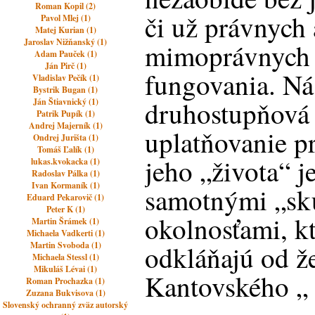
Roman Kopil (2)
či už právnych
Pavol Mlej (1)
Matej Kurian (1)
Jaroslav Nižňanský (1)
mimoprávnych p
Adam Pauček (1)
Ján Pirč (1)
fungovania. Ná
Vladislav Pečík (1)
Bystrik Bugan (1)
druhostupňová r
Ján Štiavnický (1)
Patrik Pupík (1)
Andrej Majerník (1)
uplatňovanie p
Ondrej Jurišta (1)
Tomáš Ľalík (1)
jeho „života“ 
lukas.kvokacka (1)
Radoslav Pálka (1)
Ivan Kormaník (1)
samotnými „sk
Eduard Pekarovič (1)
Peter K (1)
okolnosťami, k
Martin Šrámek (1)
Michaela Vadkerti (1)
Martin Svoboda (1)
odkláňajú od ž
Michaela Stessl (1)
Mikuláš Lévai (1)
Kantovského „ 
Roman Prochazka (1)
Zuzana Bukvisova (1)
Slovenský ochranný zväz autorský