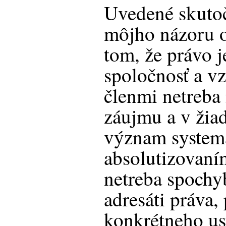
Uvedené skutoč
môjho názoru o
tom, že právo j
spoločnosť a vz
členmi netreba 
záujmu a v žia
význam system
absolutizovaní
netreba spochy
adresáti práva,
konkrétneho us