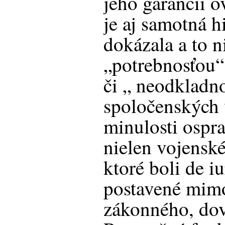
jeho garancií o
je aj samotná hi
dokázala a to ni
„potrebnosťou“
či „ neodkladn
spoločenských 
minulosti ospr
nielen vojenské
ktoré boli de i
postavené mimo
zákonného, dov