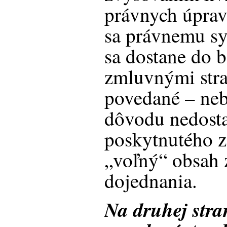
právnych úprav 
sa právnemu sy
sa dostane do 
zmluvnými str
povedané – ne
dôvodu nedosta
poskytnutého 
„voľný“ obsah
dojednania.
Na druhej stra