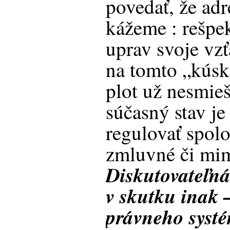
povedať, že adr
kážeme : rešpek
uprav svoje vzť
na tomto „kúsk
plot už nesmie
súčasný stav je
regulovať spol
zmluvné či mi
Diskutovateľná
v skutku inak –
právneho syst