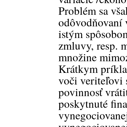
Problém sa vša
odôvodňovaní v
istým spôsobom
zmluvy, resp. m
množine mimoz
Krátkym príklad
voči veriteľovi
povinnosť vráti
poskytnuté fin
vynegociovanej
vynegociovanej