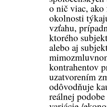
o nič viac, ako
okolnosti týkaj
vzťahu, prípad
ktorého subjek
alebo aj subjek
mimozmluvnom
kontrahentov 
uzatvorením z
odôvodňuje kau
reálnej podob
variácie /ekono