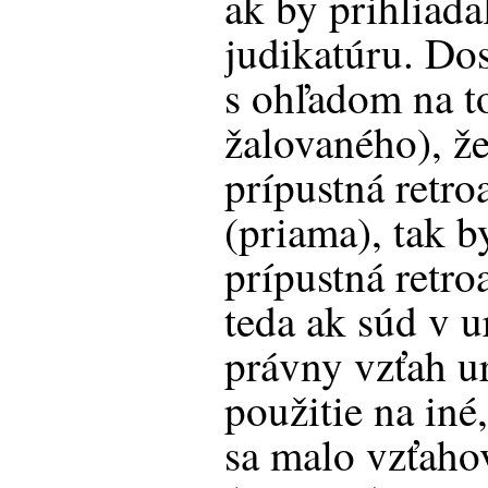
ak by prihliad
judikatúru. Dos
s ohľadom na t
žalovaného), ž
prípustná retro
(priama), tak b
prípustná retroa
teda ak súd v u
právny vzťah u
použitie na in
sa malo vzťaho