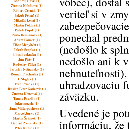
vôbec), dostal 
Bohumil Havel (1)
Zuzana Kohútová (1)
veriteľ si v zmy
Róbert Černák (1)
Jakub Petráš (1)
Mikuláš Lévai (1)
zabezpečovacie
Martin Poloha (1)
Patrik Pupík (1)
ponechal predm
Paula Demianova (1)
Adam Pauček (1)
(nedošlo k spln
Tibor Menyhért (1)
Jakub Stupka (1)
lukas.kvokacka (1)
nedošlo ani k v
Ján Pirč (1)
Radoslav Pálka (1)
nehnuteľnosti),
Jaroslav Nižňanský (1)
Roman Prochazka (1)
I. Stiglitz (1)
uhradzovaciu f
Ivan Priadka (1)
Ruslan Peter Gadaevič (1)
záväzku.
Zuzana Klincová (1)
Tomas Pavelka (1)
lukasmozola (1)
Uvedené je pot
Jana Mitterpachova (1)
Marcel Jurko (1)
Martin Šrámek (1)
informáciu, že 
Gabriel Závodský (1)
Peter Kubina (1)