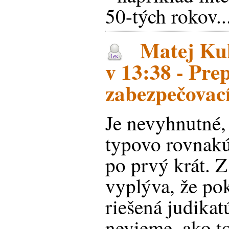
50-tých rokov..
Matej Kuk
v 13:38 - Pr
zabezpečovací
Je nevyhnutné,
typovo rovnakú
po prvý krát. 
vyplýva, že pok
riešená judikat
nevieme, ako t