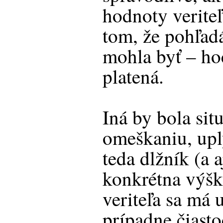
hodnoty verite
tom, že pohľa
mohla byť – hoc
platená.
Iná by bola sit
omeškaniu, uply
teda dlžník (a a
konkrétna výš
veriteľa sa má 
prípadne čiasto