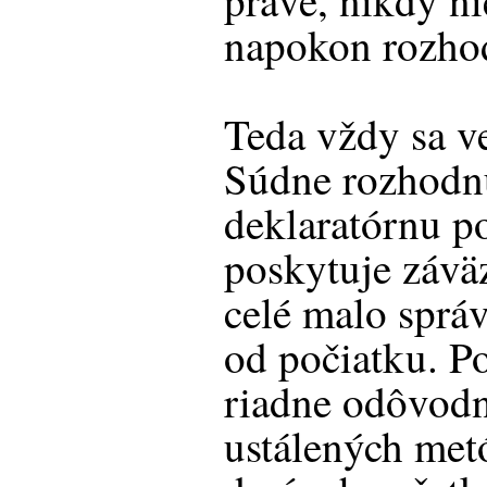
práve, nikdy nie
napokon rozho
Teda vždy sa ve
Súdne rozhodnu
deklaratórnu p
poskytuje závä
celé malo sprá
od počiatku. P
riadne odôvodn
ustálených met