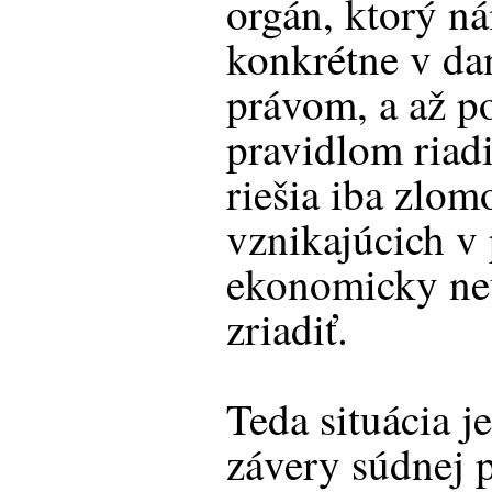
orgán, ktorý ná
konkrétne v d
právom, a až p
pravidlom riad
riešia iba zlo
vznikajúcich v 
ekonomicky ne
zriadiť.
Teda situácia j
závery súdnej p