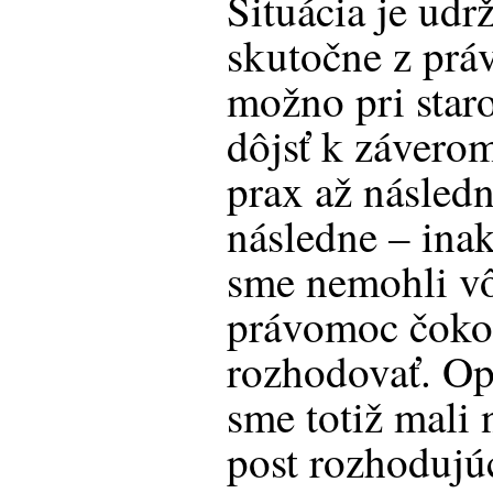
Situácia je udr
skutočne z prá
možno pri star
dôjsť k záverom
prax až násled
následne – inak
sme nemohli v
právomoc čoko
rozhodovať. Op
sme totiž mali
post rozhodujú