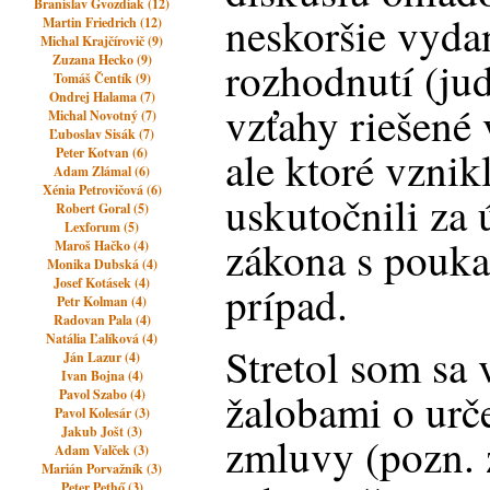
Branislav Gvozdiak (12)
neskoršie vyda
Martin Friedrich (12)
Michal Krajčírovič (9)
Zuzana Hecko (9)
rozhodnutí (ju
Tomáš Čentík (9)
Ondrej Halama (7)
vzťahy riešené
Michal Novotný (7)
Ľuboslav Sisák (7)
ale ktoré vznik
Peter Kotvan (6)
Adam Zlámal (6)
Xénia Petrovičová (6)
uskutočnili za 
Robert Goral (5)
Lexforum (5)
zákona s pouk
Maroš Hačko (4)
Monika Dubská (4)
Josef Kotásek (4)
prípad.
Petr Kolman (4)
Radovan Pala (4)
Natália Ľalíková (4)
Stretol som sa
Ján Lazur (4)
Ivan Bojna (4)
žalobami o urče
Pavol Szabo (4)
Pavol Kolesár (3)
Jakub Jošt (3)
zmluvy (pozn.
Adam Valček (3)
Marián Porvažník (3)
Peter Pethő (3)