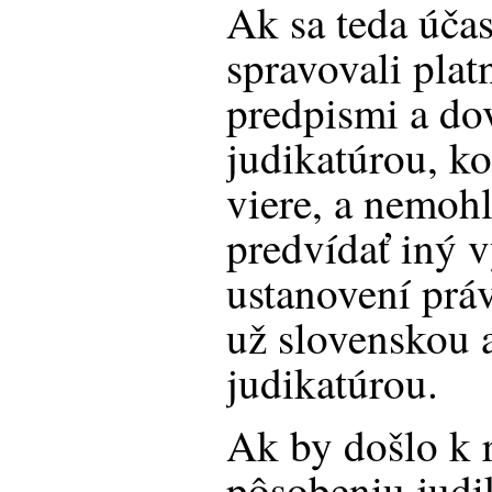
Ak sa teda účas
spravovali pla
predpismi a do
judikatúrou, ko
viere, a nemohl
predvídať iný 
ustanovení prá
už slovenskou 
judikatúrou.
Ak by došlo k 
pôsobeniu judi