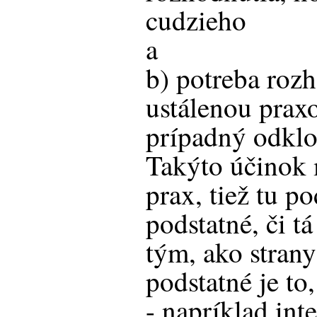
cudzieho
a
b) potreba rozh
ustálenou prax
prípadný odklon
Takýto účinok 
prax, tiež tu p
podstatné, či t
tým, ako strany
podstatné je to
- napríklad int