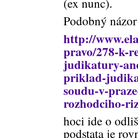
(ex nunc).
Podobný názor 
http://www.ela
pravo/278-k-re
judikatury-an
priklad-judik
soudu-v-praze-
rozhodciho-ri
hoci ide o odli
podstata je rov