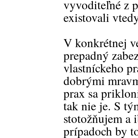
vyvoditeľné z 
existovali vtedy
V konkrétnej ve
prepadný zabez
vlastníckeho pr
dobrými mravm
prax sa priklon
tak nie je. S t
stotožňujem a 
prípadoch by t