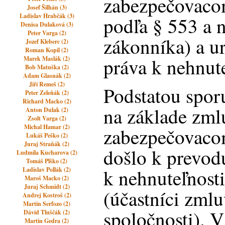
zabezpečovaco
Josef Šilhán (3)
Ladislav Hrabčák (3)
podľa § 553 a 
Denisa Dulaková (3)
Peter Varga (2)
zákonníka) a ur
Jozef Kleberc (2)
Roman Kopil (2)
práva k nehnute
Marek Maslák (2)
Bob Matuška (2)
Adam Glasnák (2)
Jiří Remeš (2)
Podstatou sporu
Peter Zeleňák (2)
Richard Macko (2)
na základe zml
Anton Dulak (2)
Zsolt Varga (2)
Michal Hamar (2)
zabezpečovaco
Lukáš Peško (2)
Juraj Straňák (2)
došlo k prevod
Ludmila Kucharova (2)
Tomáš Plško (2)
k nehnuteľnosti
Ladislav Pollák (2)
Maroš Macko (2)
Juraj Schmidt (2)
(účastníci zml
Andrej Kostroš (2)
Martin Serfozo (2)
spoločnosti). 
Dávid Tluščák (2)
Martin Gedra (2)