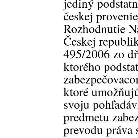
jediný podstat
českej proveni
Rozhodnutie N
Českej republik
495/2006 zo dň
ktorého podsta
zabezpečovaco
ktoré umožňujú
svoju pohľadáv
predmetu zabe
prevodu práva 