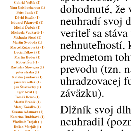
Gabriel Volšík (2)
dohodnuté, že v
Nina Gaisbacherova (1)
Peter Janík (1)
neuhradí svoj d
Dávid Kozák (1)
Eduard Pekarovič (1)
Michal Ďubek (1)
veriteľ sa stáv
Michaela Vadkerti (1)
Michaela Stessl (1)
nehnuteľností, 
Martin Svoboda (1)
Marcel Ružarovský (1)
predmetom toh
Lucia Palková (1)
Martin Hudec (1)
Robert Šorl (1)
prevodu (tzn. 
Rastislav Skovajsa (1)
peter straka (1)
uhradzovacej f
Natalia Janikova (1)
jaroslav čollák (1)
Ján Štiavnický (1)
záväzku).
Igor Krist (1)
Tomáš Demo (1)
Martin Bránik (1)
Dlžník svoj dlh
Matej Košalko (1)
Zuzana Adamova (1)
neuhradil (poz
Katarína Dudíková (1)
Vladimir Trojak (1)
Dušan Marják (1)