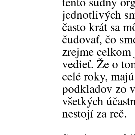
tento súdny or
jednotlivých sm
často krát sa 
čudovať, čo sm
zrejme celkom 
vedieť. Že o t
celé roky, maj
podkladov zo v
všetkých účast
nestojí za reč.