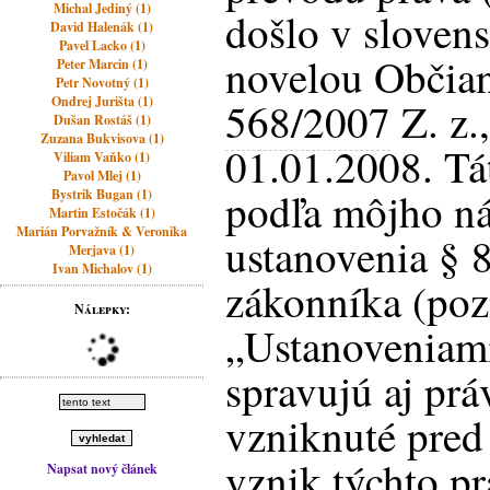
Michal Jediný (1)
došlo v slove
David Halenák (1)
Pavel Lacko (1)
novelou Občian
Peter Marcin (1)
Petr Novotný (1)
Ondrej Jurišta (1)
568/2007
Z. z.
Dušan Rostáš (1)
Zuzana Bukvisova (1)
01.01.2008. Tát
Viliam Vaňko (1)
Pavol Mlej (1)
podľa môjho ná
Bystrik Bugan (1)
Martin Estočák (1)
Marián Porvažník & Veronika
ustanovenia § 
Merjava (1)
Ivan Michalov (1)
zákonníka (pozn
Nálepky:
„Ustanoveniami
spravujú aj prá
vzniknuté pred
vznik týchto p
Napsat nový článek