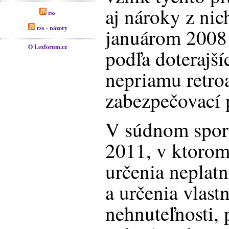
aj nároky z nic
rss
rss - názory
januárom 2008 
O Lexforum.cz
podľa doterajší
nepriamu retroa
zabezpečovací 
V súdnom spor
2011, v ktorom
určenia neplatn
a určenia vlast
nehnuteľnosti, 