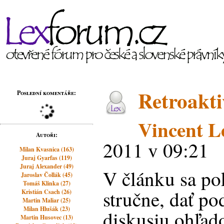
Retroakti
Poslední komentáře:
Vincent 
Autoři:
2011 v 09:21
Milan Kvasnica (163)
Juraj Gyarfas (119)
Juraj Alexander (49)
V článku sa po
Jaroslav Čollák (45)
Tomáš Klinka (27)
stručne, dať po
Kristián Csach (26)
Martin Maliar (25)
Milan Hlušák (23)
diskusiu ohľad
Martin Husovec (13)