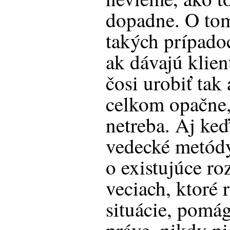
dopadne. O tom
takých prípadoc
ak dávajú klie
čosi urobiť tak
celkom opačne,
netreba. Aj keď
vedecké metódy
o existujúce ro
veciach, ktoré 
situácie, pomá