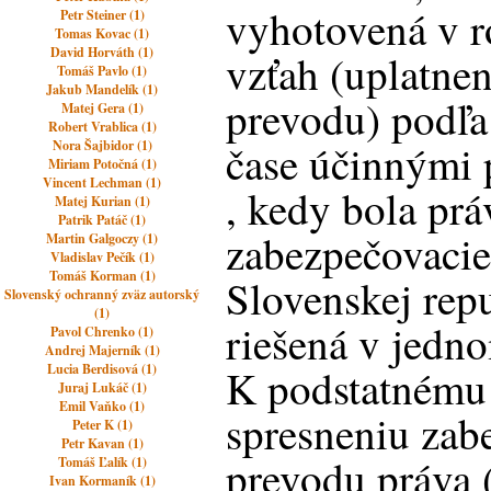
vyhotovená v r
Petr Steiner (1)
Tomas Kovac (1)
David Horváth (1)
vzťah (uplatne
Tomáš Pavlo (1)
Jakub Mandelík (1)
prevodu) podľa 
Matej Gera (1)
Robert Vrablica (1)
čase účinnými 
Nora Šajbidor (1)
Miriam Potočná (1)
Vincent Lechman (1)
, kedy bola pr
Matej Kurian (1)
Patrik Patáč (1)
zabezpečovacie
Martin Galgoczy (1)
Vladislav Pečík (1)
Tomáš Korman (1)
Slovenskej rep
Slovenský ochranný zväz autorský
(1)
riešená v jedn
Pavol Chrenko (1)
Andrej Majerník (1)
Lucia Berdisová (1)
K podstatnému 
Juraj Lukáč (1)
Emil Vaňko (1)
spresneniu zab
Peter K (1)
Petr Kavan (1)
prevodu práva 
Tomáš Ľalík (1)
Ivan Kormaník (1)