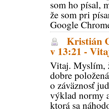
som ho písal, 
že som pri písa
Google Chrom
Kristián 
v 13:21 - Vitaj
Vitaj. Myslím, 
dobre položen
o záväznosť jud
výklad normy a
ktorá sa náhodo