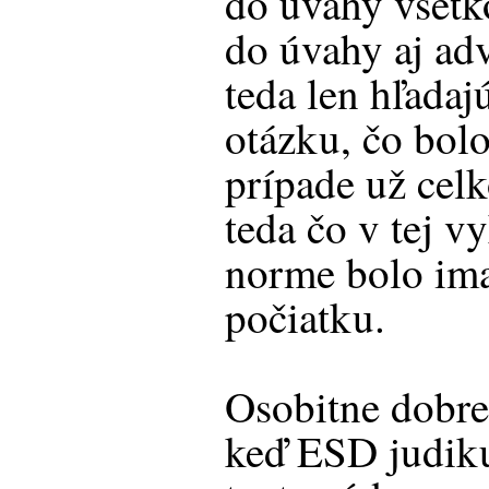
do úvahy všetko
do úvahy aj adv
teda len hľada
otázku, čo bo
prípade už cel
teda čo v tej v
norme bolo ima
počiatku.
Osobitne dobre 
keď ESD judiku