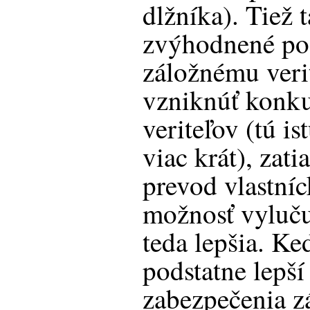
dlžníka). Tiež 
zvýhodnené pos
záložnému veri
vzniknúť konku
veriteľov (tú i
viac krát), zat
prevod vlastníc
možnosť vylučuj
teda lepšia. Ke
podstatne lepší
zabezpečenia z