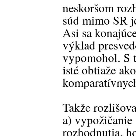
neskoršom rozho
súd mimo SR je 
Asi sa konajúc
výklad presvedč
vypomohol. S t
isté obtiaže ak
komparatívnyc
Takže rozlišov
a) vypožičanie 
rozhodnutia, ho