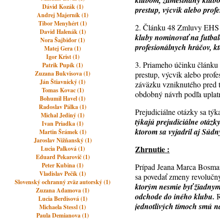
klubom, zamestnaný klubom
Dávid Kozák (1)
prestup, výcvik alebo profe
Andrej Majerník (1)
Tibor Menyhért (1)
2. Článku 48 Zmluvy EH
David Halenák (1)
kluby nominovať na futbal
Nora Šajbidor (1)
profesionálnych hráčov, kt
Matej Gera (1)
Igor Krist (1)
3. Priameho účinku článku
Patrik Pupík (1)
Zuzana Bukvisova (1)
prestup, výcvik alebo profe
Ján Štiavnický (1)
záväzku vzniknutého pred 
Tomas Kovac (1)
obdobný návrh podľa uplatn
Bohumil Havel (1)
Radoslav Pálka (1)
Prejudiciálne otázky sa tý
Michal Jediný (1)
týkajú prejudiciálne otázk
Ivan Priadka (1)
ktorom sa vyjadril aj Súd
Martin Šrámek (1)
Jaroslav Nižňanský (1)
Zhrnutie :
Lucia Palková (1)
Eduard Pekarovič (1)
Peter Kubina (1)
Prípad Jeana Marca Bosmana
Vladislav Pečík (1)
sa povedať zmeny revolučn
Slovenský ochranný zväz autorský (1)
ktorým nesmie byť žiadnym
Zuzana Adamova (1)
odchode do iného klubu.
R
Lucia Berdisová (1)
jednotlivých tímoch smú na
Michaela Stessl (1)
Paula Demianova (1)