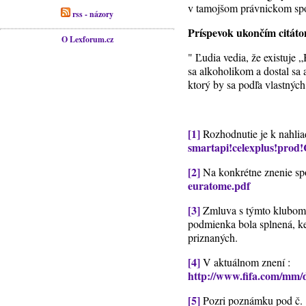
v tamojšom právnickom spol
rss - názory
Príspevok ukončím citát
O Lexforum.cz
" Ľudia vedia, že existuje „
sa alkoholikom a dostal sa
ktorý by sa podľa vlastných 
[1]
Rozhodnutie je k nahlia
smartapi!celexplus!p
[2]
Na konkrétne znenie s
euratome.pdf
[3]
Zmluva s týmto klubom 
podmienka bola splnená, 
priznaných.
[4]
V aktuálnom znení :
http://www.fifa.com/mm/d
[5]
Pozri poznámku pod č. 