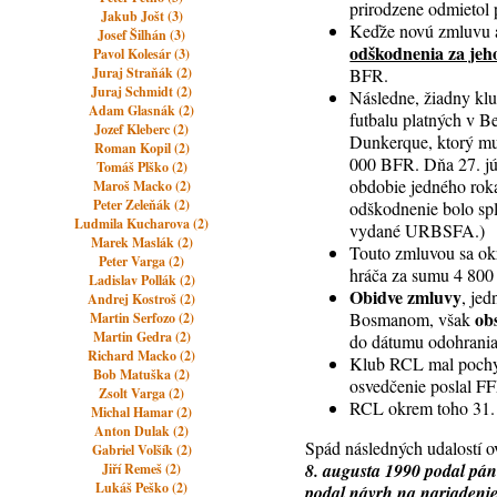
prirodzene odmietol 
Jakub Jošt (3)
Keďže novú zmluvu a
Josef Šilhán (3)
odškodnenia za jeh
Pavol Kolesár (3)
Juraj Straňák (2)
BFR.
Juraj Schmidt (2)
Následne, žiadny klu
Adam Glasnák (2)
futbalu platných v 
Jozef Kleberc (2)
Dunkerque, ktorý mu
Roman Kopil (2)
000 BFR. Dňa 27. j
Tomáš Plško (2)
obdobie jedného rok
Maroš Macko (2)
Peter Zeleňák (2)
odškodnenie bolo spl
Ludmila Kucharova (2)
vydané URBSFA.)
Marek Maslák (2)
Touto zmluvou sa ok
Peter Varga (2)
hráča za sumu 4 80
Ladislav Pollák (2)
Obidve zmluvy
, je
Andrej Kostroš (2)
ob
Bosmanom, však
Martin Serfozo (2)
Martin Gedra (2)
do dátumu odohrania 
Richard Macko (2)
Klub RCL mal pochyb
Bob Matuška (2)
osvedčenie poslal F
Zsolt Varga (2)
RCL okrem toho 31. j
Michal Hamar (2)
Anton Dulak (2)
Spád následných udalostí ov
Gabriel Volšík (2)
8. augusta 1990 podal pán
Jiří Remeš (2)
Lukáš Peško (2)
podal návrh na nariadeni