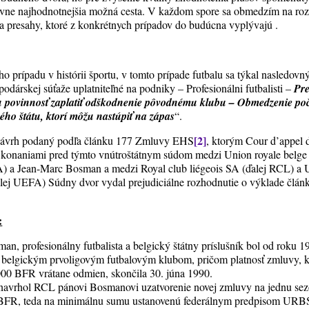
atívne najhodnotnejšia možná cesta. V každom spore sa obmedzím na ro
 a presahy, ktoré z konkrétnych prípadov do budúcna vyplývajú .
 prípadu v histórii športu, v tomto prípade futbalu sa týkal nasledovn
odárskej súťaže uplatniteľné na podniky – Profesionálni futbalisti –
Pre
 povinnosť zaplatiť odškodnenie pôvodnému klubu – Obmedzenie poč
ého štátu, ktorí môžu nastúpiť na zápas
“.
[2]
 návrh podaný podľa článku 177 Zmluvy EHS
, ktorým Cour d’appel 
 s konaniami pred týmto vnútroštátnym súdom medzi Union royale belge d
A) a Jean-Marc Bosman a medzi Royal club liégeois SA (ďalej RCL) a U
alej UEFA) Súdny dvor vydal prejudiciálne rozhodnutie o výklade člá
:
n, profesionálny futbalista a belgický štátny príslušník bol od roku
 belgickým prvoligovým futbalovým klubom, pričom platnosť zmluvy, 
0 BFR vrátane odmien, skončila 30. júna 1990.
 navrhol RCL pánovi Bosmanovi uzatvorenie novej zmluvy na jednu s
 BFR, teda na minimálnu sumu ustanovenú federálnym predpisom UR