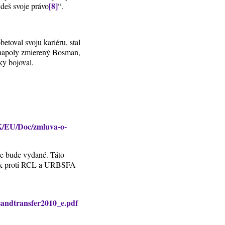
[8]
deš svoje právo
“.
betoval svoju kariéru, stal
l napoly zmierený Bosman,
oky bojoval.
SK/EU/Doc/zmluva-o-
e bude vydané. Táto
rok proti RCL a URBSFA
usandtransfer2010_e.pdf