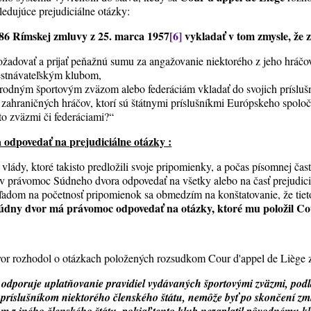
edujúce prejudiciálne otázky:
 86 Rímskej zmluvy z 25. marca 1957
[6]
vykladať v tom zmysle, že 
žadovať a prijať peňažnú sumu za angažovanie niektorého z jeho hráčo
stnávateľským klubom,
odným športovým zväzom alebo federáciám vkladať do svojich príslušn
zahraničných hráčov, ktorí sú štátnymi príslušníkmi Európskeho spoloč
o zväzmi či federáciami?“
odpovedať na prejudiciálne otázky :
dy, ktoré takisto predložili svoje pripomienky, a počas písomnej čast
ov právomoc Súdneho dvora odpovedať na všetky alebo na časť prejudic
adom na početnosť pripomienok sa obmedzím na konštatovanie, že tie
údny dvor má právomoc odpovedať na otázky, ktoré mu položil Cou
or rozhodol o otázkach položených rozsudkom Cour d'appel de Liège z 
S
odporuje uplatňovanie pravidiel vydávaných športovými zväzmi, podľ
ym príslušníkom niektorého členského štátu, nemôže byť po skončení zm