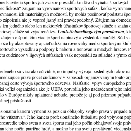
predstavitelia športových zväzov presadiť ako dôvod vyňatia športových 
ecifickosti“ záujem na vyrovnanosti športových súťaží, keďže vyrovnano
rovnanosti ich materiálnych možností, by mohla posilňovať podstatu špor
o zápolenia nie je vopred jasný ani pravdepodobný. Záujem na obmedzo
y len jedného alebo len niektorých účastníkov športovej súťaže a snaha o
.
rtovej súťaže sú vyjadrené tzv
Louis-Schmellingovým paradoxom
, k
záujem o šport, čím viac je šport napínavý a výsledok neurčitý. Súd v 
 môže by akceptovaný aj cieľ udržania rovnováhy medzi športovými klu
športového výsledku a podpory k náboru a trénovaniu mladých hráčov. Pr
tu cudzincov v ligových súťažiach však neposúdil za súladné s týmto c
deného sú viac ako očividné, no impulzy vývoja posledných rokov nap
bmedzujúce práve počet cudzincov v zápasoch organizovanými touto org
panej ceste vývoja športového odvetvia. Našťastie, vplyv európskeho pr
aká veľká organizácia ako je UEFA potvrdila jeho nadradenosť tejto inicia
idlo v Európe nikdy uplatnené nebude, pretože je aj pod prizmou príp
átnej príslušnosti.
fesionálnu kariéru vymenil za pozíciu obhajoby svojho práva v prípade 
ho víťazstva“. Jeho kariéra profesionálneho futbalistu pod vplyvom príp
prostredie tohto sveta a sveta športu mal jeho počin obhajovať svoje prá
na jeho počin patrične hrdý, a možno by mu svoju preslávenú viedens