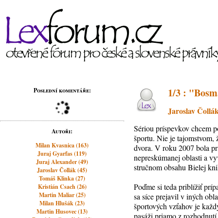
1/3 : "Bosm
Poslední komentáře:
Jaroslav Čollá
Sériou príspevkov chcem po
Autoři:
športu. Nie je tajomstvom,
Milan Kvasnica (163)
dvora. V roku 2007 bola prij
Juraj Gyarfas (119)
nepreskúmanej oblasti a 
Juraj Alexander (49)
stručnom obsahu Bielej kni
Jaroslav Čollák (45)
Tomáš Klinka (27)
Poďme si teda priblížiť p
Kristián Csach (26)
Martin Maliar (25)
sa síce prejavil v iných ob
Milan Hlušák (23)
športových vzťahov je každý
Martin Husovec (13)
pasáži priamo z rozhodnutí