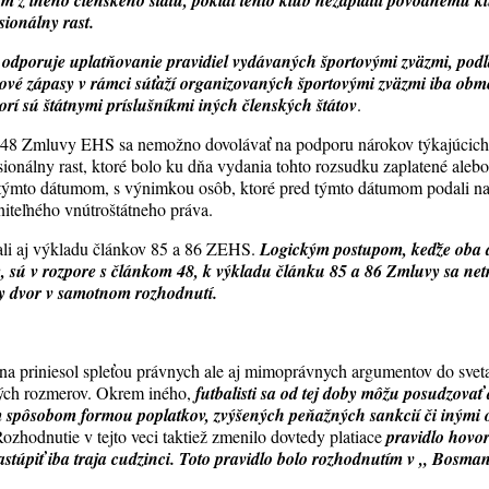
 z iného členského štátu, pokiaľ tento klub nezaplatil pôvodnému k
sionálny rast.
S
odporuje uplatňovanie pravidiel vydávaných športovými zväzmi, pod
ové zápasy v rámci súťaží organizovaných športovými zväzmi iba obm
orí sú štátnymi príslušníkmi iných členských štátov
.
 48 Zmluvy EHS sa nemožno dovolávať na podporu nárokov týkajúcich
sionálny rast, ktoré bolo ku dňa vydania tohto rozsudku zaplatené alebo
týmto dátumom, s výnimkou osôb, ktoré pred týmto dátumom podali na 
iteľného vnútroštátneho práva.
kali aj výkladu článkov 85 a 86 ZEHS.
Logickým postupom, keďže oba d
y, sú v rozpore s článkom 48, k výkladu článku 85 a 86 Zmluvy sa net
ny dvor v samotnom rozhodnutí.
 priniesol spleťou právnych ale aj mimoprávnych argumentov do sveta 
ých rozmerov. Okrem iného,
futbalisti sa od tej doby môžu posudzova
 spôsobom formou poplatkov, zvýšených peňažných sankcií či inými 
ozhodnutie v tejto veci taktiež zmenilo dovtedy platiace
pravidlo hovor
stúpiť iba traja cudzinci. Toto pravidlo bolo rozhodnutím v „ Bosman