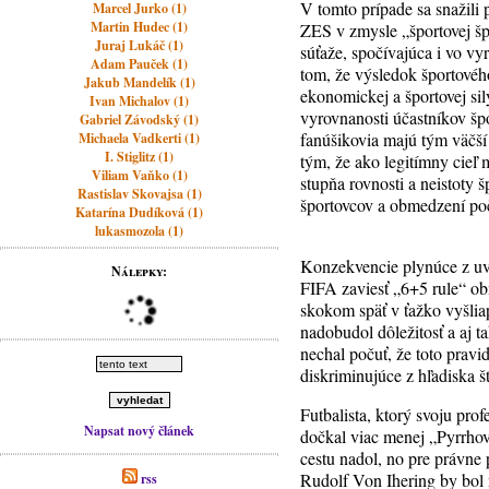
V tomto prípade sa snažili 
Marcel Jurko (1)
Martin Hudec (1)
ZES v zmysle „športovej šp
Juraj Lukáč (1)
súťaže, spočívajúca i vo vy
Adam Pauček (1)
tom, že výsledok športovéh
Jakub Mandelík (1)
ekonomickej a športovej sil
Ivan Michalov (1)
vyrovnanosti účastníkov špo
Gabriel Závodský (1)
fanúšikovia majú tým väčší 
Michaela Vadkerti (1)
I. Stiglitz (1)
tým, že ako legitímny cieľ
Viliam Vaňko (1)
stupňa rovnosti a neistoty 
Rastislav Skovajsa (1)
športovcov a obmedzení poč
Katarína Dudíková (1)
lukasmozola (1)
Konzekvencie plynúce z uve
Nálepky:
FIFA zaviesť „6+5 rule“ o
skokom späť v ťažko vyšlia
nadobudol dôležitosť a aj t
nechal počuť, že toto prav
diskriminujúce z hľadiska št
Futbalista, ktorý svoju pro
Napsat nový článek
dočkal viac menej „Pyrrhov
cestu nadol, no pre právne 
Rudolf Von Ihering by bol 
rss