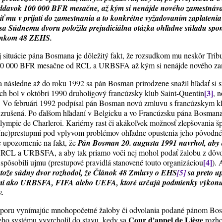
eddavok 100 000 BFR mesačne, až kým si nenájde nového zamestnávat
ť mu v prijatí do zamestnania a to konkrétne vyžadovaním zaplatenia
by sa Súdnemu dvoru položila prejudiciálna otázka ohľadne súladu sp
článkom 48 ZEHS.
j situácie pána Bosmana je dôležitý fakt, že rozsudkom mu neskôr Trib
a 30 000 BFR mesačne od RCL a URBSFA až kým si nenájde nového zam
následne až do roku 1992 sa pán Bosman prirodzene snažil hľadať si s
[3]
ch bol v októbri 1990 druholigový francúzsky klub Saint-Quentin
, 
á. Vo februári 1992 podpísal pán Bosman novú zmluvu s francúzskym k
to zrušená. Po ďalšom hľadaní v Belgicku a vo Francúzsku pána Bosman
Olympic de Charleroi. Kariérny rast či akákoľvek možnosť zlepšovania 
e)prestupmi pod vplyvom problémov ohľadne opustenia jeho pôvodnéh
e upozornenie na fakt, že
Pán Bosman 20. augusta 1991 navrhol, aby 
ti RCL a URBSFA, a aby tak priamo voči nej mohol podať žalobu z dôvo
[4]
u spôsobili ujmu (prestupové pravidlá stanovené touto organizáciou
). 
etože súdny dvor rozhodol, že Článok 48 Zmluvy o EHS
[5]
sa preto u
mi ako URBSFA, FIFA alebo UEFA, ktoré určujú podmienky výkonu 
v.
sporu vynímajúc mnohopočetné žaloby či odvolania podané pánom B
Cour d'appel de Liège
eho systému vyvrcholil do stavu, kedy sa
rozho