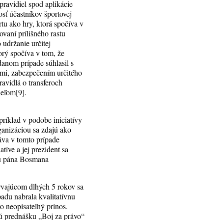
pravidiel spod aplikácie
sť účastníkov športovej
tu ako hry, ktorá spočíva v
vaní prílišného rastu
 udržanie určitej
torý spočíva v tom, že
danom prípade súhlasil s
bmi, zabezpečením určitého
avidlá o transferoch
ieľom
[9]
.
ríklad v podobe iniciatívy
anizáciou sa zdajú ako
áva v tomto prípade
tíve a jej prezident sa
adu pána Bosmana
trvajúcom dlhých 5 rokov sa
adu nabrala kvalitatívnu
vo neopísateľný prínos.
kú prednášku „Boj za právo“