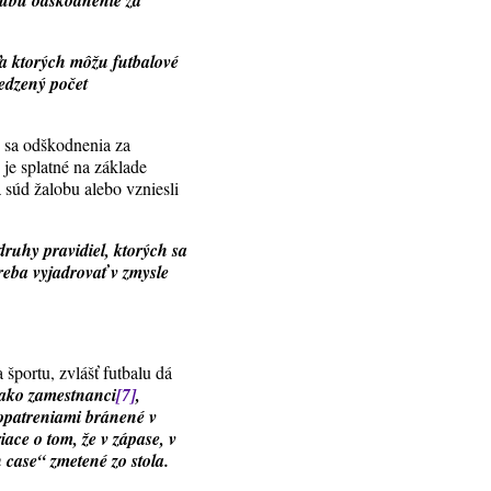
lubu odškodnenie za
ľa ktorých môžu futbalové
edzený počet
 sa odškodnenia za
 je splatné na základe
súd žalobu alebo vzniesli
ruhy pravidiel, ktorých sa
reba vyjadrovať v zmysle
športu, zvlášť futbalu dá
ť ako zamestnanci
[7]
,
opatreniami bránené v
iace o tom, že v zápase, v
 case“ zmetené zo stola.