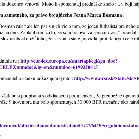
u dokonca venoval. Motto k spomenutej prednáške znelo : „ v boji náj
om samotného, za právo bojujúceho Jeana Marca Bosmana
:
Bosman rule“ ale len pár z nich vie o tom, že jeden futbalista pre neho o
 až na dno. Zaplatil som za to, že som bojoval za správnu vec," poveda
slov nechcel dožiť toho, že sa vrátia staré pravidlá, proti ktorým celé r
http://eur-lex.europa.eu/smartapi/cgi/sga_doc?
dnutiu tu :
rod!CELEXnumdoc&lg=en&numdoc=61993J0415
http://www.nrsr.sk/Static/sk-
pomenutého článku odkazujem týmto :
však bola podpísaná s odkladacou podmienkou, že predbežné opatreni
keďže 9.novembra mu bolo spomenutých 30 000 BFR mesačne ako ná
ocument/affederation/administration/01/27/64/30/regulationsstat
1.