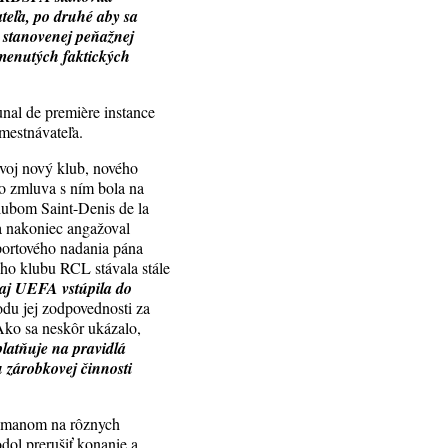
eľa, po druhé aby sa
 stanovenej peňažnej
omenutých faktických
unal de première instance
estnávateľa.
voj nový klub, nového
no zmluva s ním bola na
lubom Saint-Denis de la
a nakoniec angažoval
športového nadania pána
o klubu RCL stávala stále
aj UEFA vstúpila do
du jej zodpovednosti za
Ako sa neskôr ukázalo,
platňuje na pravidlá
zárobkovej činnosti
osmanom na rôznych
dol prerušiť konanie a