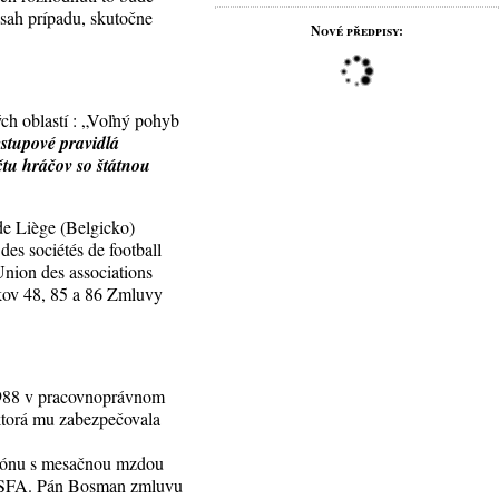
zsah prípadu, skutočne
Nové předpisy:
ých oblastí : „Voľný pohyb
stupové pravidlá
tu hráčov so štátnou
de Liège (Belgicko)
es sociétés de football
nion des associations
nkov 48, 85 a 86 Zmluvy
 1988 v pracovnoprávnom
ktorá mu zabezpečovala
ezónu s mesačnou mzdou
BSFA. Pán Bosman zmluvu