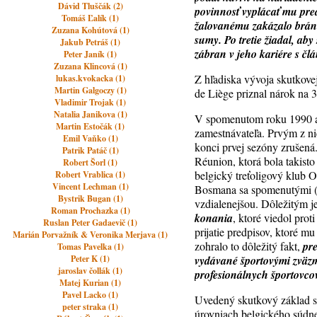
Dávid Tluščák (2)
povinnosť vyplácať mu pr
Tomáš Ľalík (1)
žalovanému zakázalo bráni
Zuzana Kohútová (1)
sumy. Po tretie žiadal, a
Jakub Petráš (1)
zábran v jeho kariére s 
Peter Janík (1)
Zuzana Klincová (1)
Z hľadiska vývoja skutkove
lukas.kvokacka (1)
Martin Galgoczy (1)
de Liège priznal nárok n
Vladimir Trojak (1)
Natalia Janikova (1)
V spomenutom roku 1990 a 
Martin Estočák (1)
zamestnávateľa. Prvým z ni
Emil Vaňko (1)
konci prvej sezóny zrušen
Patrik Patáč (1)
Réunion, ktorá bola takis
Robert Šorl (1)
belgický treťoligový klub 
Robert Vrablica (1)
Vincent Lechman (1)
Bosmana sa spomenutými (n
Bystrik Bugan (1)
vzdialenejšou. Dôležitým j
Roman Prochazka (1)
konania
, ktoré viedol pro
Ruslan Peter Gadaevič (1)
prijatie predpisov, ktoré m
Marián Porvažník & Veronika Merjava (1)
zohralo to dôležitý fakt,
pr
Tomas Pavelka (1)
Peter K (1)
vydávané športovými zväz
jaroslav čollák (1)
profesionálnych športovco
Matej Kurian (1)
Pavel Lacko (1)
Uvedený skutkový základ 
peter straka (1)
úrovniach belgického súdn