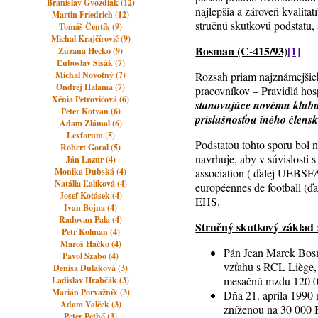
Branislav Gvozdiak (12)
najlepšia a zároveň kvalit
Martin Friedrich (12)
stručnú skutkovú podstatu,
Tomáš Čentík (9)
Michal Krajčírovič (9)
Bosman (C
‑
415/93)
[1]
Zuzana Hecko (9)
Ľuboslav Sisák (7)
Michal Novotný (7)
Rozsah priam najznámejšieho
Ondrej Halama (7)
pracovníkov – Pravidlá hosp
Xénia Petrovičová (6)
stanovujúce novému klubu
Peter Kotvan (6)
príslušnosťou iného člensk
Adam Zlámal (6)
Lexforum (5)
Podstatou tohto sporu bol
Robert Goral (5)
navrhuje, aby v súvislosti
Ján Lazur (4)
Monika Dubská (4)
association ( ďalej UEBSF
Natália Ľalíková (4)
européennes de football (ď
Josef Kotásek (4)
EHS.
Ivan Bojna (4)
Radovan Pala (4)
Stručný skutkový základ 
Petr Kolman (4)
Maroš Hačko (4)
Pán Jean Marck Bosma
Pavol Szabo (4)
vzťahu s RCL Liège,
Denisa Dulaková (3)
mesačnú mzdu 120 00
Ladislav Hrabčák (3)
Marián Porvažník (3)
Dňa 21. apríla 1990
Adam Valček (3)
zníženou na 30 000
Peter Pethő (3)