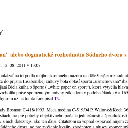
an" alebo dogmatické rozhodnutia Súdneho dvora v š
k
, 12. 08. 2011 v 13:07
ukázať na tri podľa môjho skromného názoru najdôležitejšie rozhodnut
 že do prijatia Lisabonskej zmluvy bola oblasť športu „usmerňovaná“ ib
atá Biela kniha o športe ( „white paper on sport“), ktorá vytýčila hlavné
vyvrcholila práve spomenutým právny základom v podobe článku 6 a 
TU
hy som už na tomto fóre písal
.
rípady Bosman C-418/1993, Meca medina C-519/04 P, Walrave&Koch 36
lastiach, no pre potreby objektívneho poňatia jedinečnosti a špecifickost
 z nich dôležitejší ako ten ďalší. Čitateľom sa vopred ospravedlňujem z
 Súdneho dvora, no pre zvýšenie kvality zhodnotenia plusov spomenutý