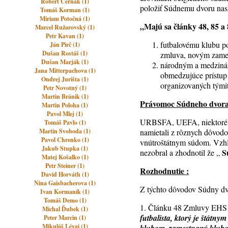
Róbert Černák (1)
položiť Súdnemu dvoru nasl
Tomáš Korman (1)
Miriam Potočná (1)
„Majú sa články 48, 85 a
Marcel Ružarovský (1)
Petr Kavan (1)
futbalovému klubu po
Ján Pirč (1)
Dušan Rostáš (1)
zmluva, novým zame
Dušan Marják (1)
národným a medzinár
Jana Mitterpachova (1)
obmedzujúce prístup 
Ondrej Jurišta (1)
organizovaných týmit
Petr Novotný (1)
Martin Bránik (1)
Právomoc Súdneho dvora 
Martin Poloha (1)
Pavol Mlej (1)
URBSFA, UEFA, niektoré vlá
Tomáš Pavlo (1)
Martin Svoboda (1)
namietali z rôznych dôvod
Pavol Chrenko (1)
vnútroštátnym súdom. Vzhľ
Jakub Stupka (1)
S
nezobral a zhodnotil že „
Matej Košalko (1)
Petr Steiner (1)
Rozhodnutie :
David Horváth (1)
Nina Gaisbacherova (1)
Z týchto dôvodov Súdny dv
Ivan Kormaník (1)
Tomáš Demo (1)
1. Článku 48 Zmluvy EH
Michal Ďubek (1)
futbalista, ktorý je štátn
Peter Marcin (1)
Mikuláš Lévai (1)