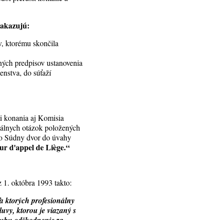
zakazujú:
v, ktorému skončila
ých predpisov ustanovenia
enstva, do súťaží
i konania aj Komisia
iálnych otázok položených
to Súdny dvor do úvahy
r d'appel de Liège.“
1. októbra 1993 takto:
a ktorých profesionálny
luvy, ktorou je viazaný s