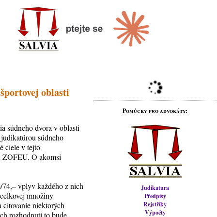
portovej oblasti
Pomůcky pro advokáty:
ia súdneho dvora v oblasti
a judikatúrou súdneho
 ciele v tejto
165 ZOFEU. O akomsi
/74,– vplyv každého z nich
Judikatura
i celkovej množiny
Předpisy
a citovanie niektorých
Rejstříky
Výpočty
ch rozhodnutí to bude