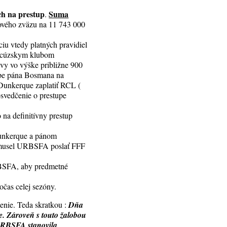
ch na prestup
Suma
.
lového zväzu na 11 743 000
ciu vtedy platných pravidiel
ancúzskym klubom
vy vo výške približne 900
pe pána Bosmana na
Dunkerque zaplatiť RCL (
osvedčenie o prestupe
na definitívny prestup
unkerque a pánom
e musel URBSFA poslať FFF
RBSFA, aby predmetné
očas celej sezóny.
tenie. Teda skratkou :
Dňa
. Zároveň s touto žalobou
 URBSFA stanovila