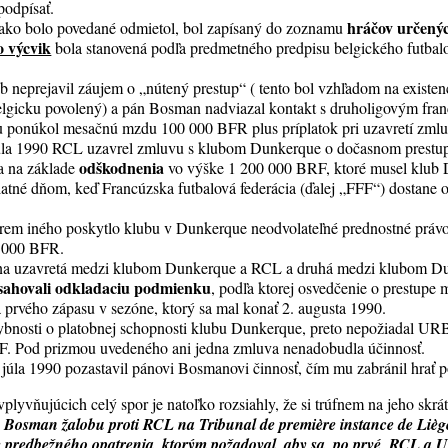
podpísať.
hráčov určený
ko bolo povedané odmietol, bol zapísaný do zoznamu
o výcvik
bola stanovená podľa predmetného predpisu belgického futba
b neprejavil záujem o „nútený prestup“ ( tento bol vzhľadom na existen
Belgicku povolený) a pán Bosman nadviazal kontakt s druholigovým fr
 ponúkol mesačnú mzdu 100 000 BFR plus príplatok pri uzavretí zmlu
úla 1990 RCL uzavrel zmluvu s klubom Dunkerque o dočasnom prestu
odškodnenia
a na základe
vo výške 1 200 000 BRF, ktoré musel klub 
atné dňom, keď Francúzska futbalová federácia (ďalej „FFF“) dostane 
rem iného poskytlo klubu v Dunkerque neodvolateľné prednostné právo 
0 000 BFR.
dna uzavretá medzi klubom Dunkerque a RCL a druhá medzi klubom D
sahovali odkladaciu podmienku
, podľa ktorej osvedčenie o prestup
prvého zápasu v sezóne, ktorý sa mal konať 2. augusta 1990.
nosti o platobnej schopnosti klubu Dunkerque, preto nepožiadal U
FF. Pod prizmou uvedeného ani jedna zmluva nenadobudla účinnosť.
úla 1990 pozastavil pánovi Bosmanovi činnosť, čím mu zabránil hrať p
plyvňujúcich celý spor je natoľko rozsiahly, že si trúfnem na jeho skrá
 Bosman žalobu proti RCL na Tribunal de première instance de Liège
e predbežného opatrenia, ktorým požadoval, aby sa, po prvé, RCL a