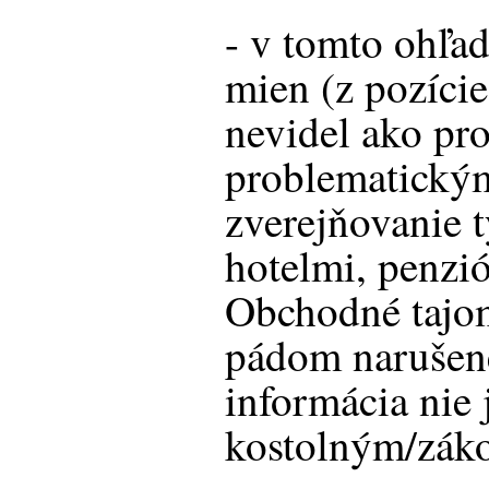
- v tomto ohľa
mien (z pozície
nevidel ako pro
problematickým
zverejňovanie 
hotelmi, penz
Obchodné tajom
pádom narušené
informácia nie 
kostolným/zák