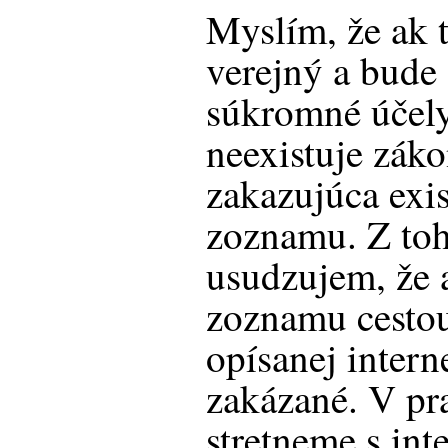
Myslím, že ak 
verejný a bude 
súkromné účely
neexistuje záko
zakazujúca exis
zoznamu. Z toh
usudzujem, že 
zoznamu cestou
opísanej intern
zakázané. V pra
stretneme s in