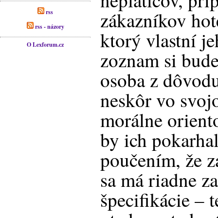
neplatičov, pr
zákazníkov h
rss
rss - názory
ktorý vlastní j
O Lexforum.cz
zoznam si bude
osoba z dôvod
neskôr vo svoj
morálne oriento
by ich pokarhal
poučením, že z
sa má riadne zap
špecifikácie – 