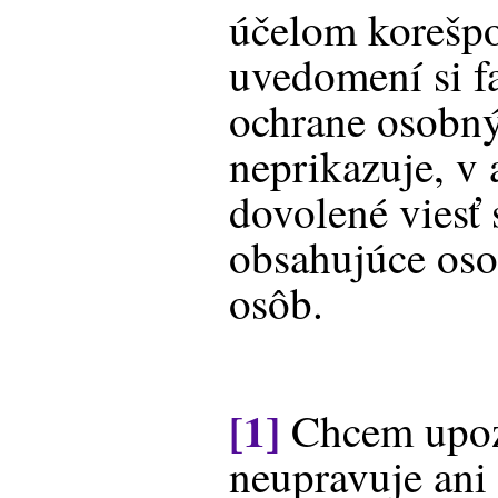
účelom korešpo
uvedomení si f
ochrane osobný
neprikazuje, v 
dovolené viesť 
obsahujúce oso
osôb.
[1]
Chcem upozo
neupravuje ani 