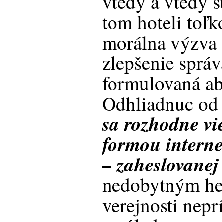
vtedy a vtedy s
tom hoteli toľk
morálna výzva
zlepšenie sprá
formulovaná ab
Odhliadnuc od
sa rozhodne vi
formou interne
– zaheslovanej
nedobytným hes
verejnosti nepr