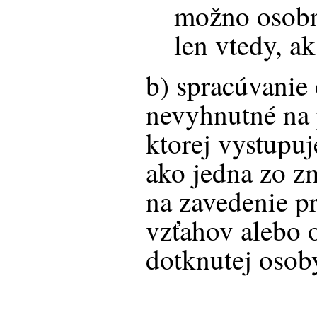
možno osobn
len vtedy, ak 
b) spracúvanie
nevyhnutné na 
ktorej vystupu
ako jedna zo z
na zavedenie 
vzťahov alebo o
dotknutej osob