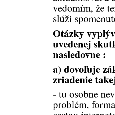
vedomím, že te
slúži spomenut
Otázky vyplýv
uvedenej skutk
nasledovne :
a) dovoľuje zá
zriadenie take
- tu osobne ne
problém, form
cestou internet