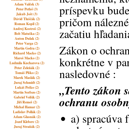
Adam Valček (3)
príspevku bude
Peter Pethő (3)
Jakub Jošt (3)
pričom nálezné
Dávid Tluščák (2)
Roman Kopil (2)
Andrej Kostroš (2)
začatiu hľadani
Bob Matuška (2)
Anton Dulak (2)
Peter Varga (2)
Zákon o ochran
Martin Gedra (2)
Richard Macko (2)
konkrétne v pa
Maroš Macko (2)
Ludmila Kucharova (2)
Peter Zeleňák (2)
nasledovné :
Tomáš Plško (2)
Marek Maslák (2)
Juraj Schmidt (2)
„Tento zákon s
Lukáš Peško (2)
Martin Serfozo (2)
ochranu osobný
Gabriel Volšík (2)
Jiří Remeš (2)
Michal Hamar (2)
Ladislav Pollák (2)
a) spracúva 
Adam Glasnák (2)
Jozef Kleberc (2)
Juraj Straňák (2)