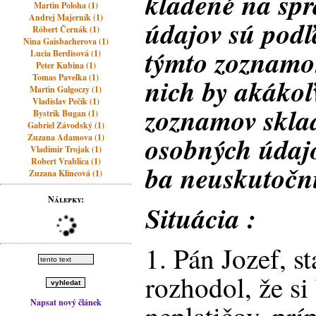
kladené na sp
Martin Poloha (1)
Andrej Majerník (1)
údajov sú pod
Róbert Černák (1)
Nina Gaisbacherova (1)
týmto zoznamo
Lucia Berdisová (1)
Peter Kubina (1)
Tomas Pavelka (1)
nich by akákoľ
Martin Galgoczy (1)
Vladislav Pečík (1)
zoznamov sklad
Bystrik Bugan (1)
Gabriel Závodský (1)
osobných údajo
Zuzana Adamova (1)
Vladimir Trojak (1)
Robert Vrablica (1)
ba neuskutočni
Zuzana Klincová (1)
Nálepky:
Situácia :
1. Pán Jozef, st
rozhodol, že s
Napsat nový článek