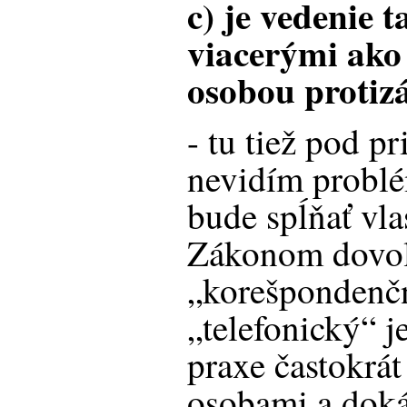
c) je vedenie
viacerými ako
osobou protiz
- tu tiež pod 
nevidím problé
bude spĺňať vla
Zákonom dovo
„korešpondenč
„telefonický“ 
praxe častokrá
osobami a doká