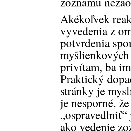
zoznamu nezao
Akékoľvek reak
vyvedenia z om
potvrdenia sp
myšlienkových 
privítam, ba im
Praktický dopad
stránky je mys
je nesporné, že
„ospravedlniť“ 
ako vedenie zo