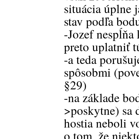
situácia úplne 
stav podľa bodu
-Jozef nespĺňa 
preto uplatniť
-a teda porušu
spôsobmi (pov
§29)
-na základe bo
>poskytne) sa 
hostia neboli 
o tom, že niekt