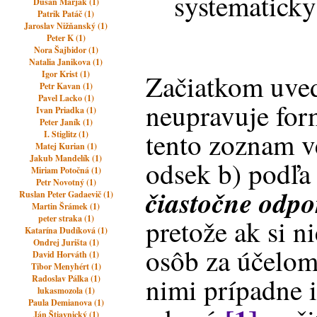
systematicky
Dušan Marják (1)
Patrik Patáč (1)
Jaroslav Nižňanský (1)
Peter K (1)
Nora Šajbidor (1)
Natalia Janikova (1)
Igor Krist (1)
Začiatkom uved
Petr Kavan (1)
Pavel Lacko (1)
neupravuje for
Ivan Priadka (1)
Peter Janík (1)
tento zoznam v
I. Stiglitz (1)
Matej Kurian (1)
Jakub Mandelík (1)
odsek b) podľa
Miriam Potočná (1)
Petr Novotný (1)
čiastočne odp
Ruslan Peter Gadaevič (1)
Martin Šrámek (1)
peter straka (1)
pretože ak si 
Katarína Dudíková (1)
Ondrej Jurišta (1)
osôb za účelom
David Horváth (1)
Tibor Menyhért (1)
nimi prípadne 
Radoslav Pálka (1)
lukasmozola (1)
Paula Demianova (1)
Ján Štiavnický (1)