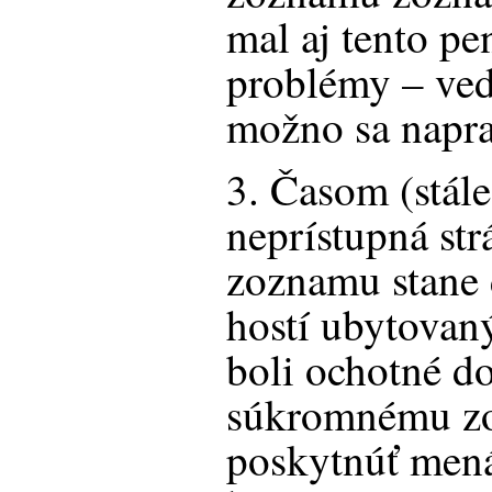
mal aj tento p
problémy – veď
možno sa napra
3. Časom (stále 
neprístupná str
zoznamu stane d
hostí ubytovaný
boli ochotné d
súkromnému zo
poskytnúť men