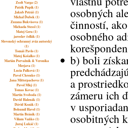
vlastnú potr
Zsolt Varga (2)
Patrik Pupík (1)
osobných al
Jakub Petráš (1)
Michal Ďubek (1)
činností, ako
Zuzana Bukvisova (1)
Michaela Stessl (1)
osobného adr
Matej Gera (1)
jaroslav čollák (1)
Slovenský ochranný zväz autorský
korešponden
(1)
Tomáš Pavlo (1)
b) boli získ
Matej Košalko (1)
Marián Porvažník & Veronika
Merjava (1)
predchádzajú
Lucia Palková (1)
Pavol Chrenko (1)
a prostriedk
Jana Mitterpachova (1)
Pavol Mlej (1)
Tomas Kovac (1)
zámeru ich ď
Martin Svoboda (1)
David Halenák (1)
v usporiada
Dávid Kozák (1)
Bohumil Havel (1)
osobitných kr
Martin Bránik (1)
Viliam Vaňko (1)
Juraj Lukáč (1)