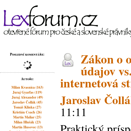
Zákon o 
Poslední komentáře:
údajov v
internetová s
Autoři:
Milan Kvasnica (163)
Juraj Gyarfas (119)
Jaroslav Čoll
Juraj Alexander (49)
Jaroslav Čollák (45)
11:11
Tomáš Klinka (27)
Kristián Csach (26)
Martin Maliar (25)
Milan Hlušák (23)
Praktický prís
Martin Husovec (13)