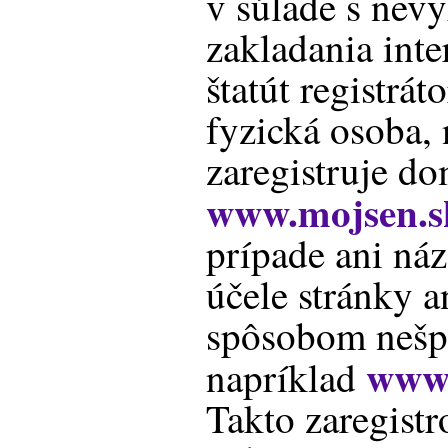
v súlade s ne
zakladania inte
štatút registrá
fyzická osoba, 
zaregistruje d
www.mojsen.s
prípade ani ná
účele stránky 
spôsobom nešpe
www.
napríklad
Takto zaregist