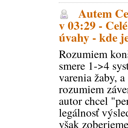
Autem Cen
v 03:29 - Celé
úvahy - kde j
Rozumiem konšt
smere 1->4 sy
varenia žaby, a
rozumiem záve
autor chcel "pe
legálnosť výsle
však zoberieme