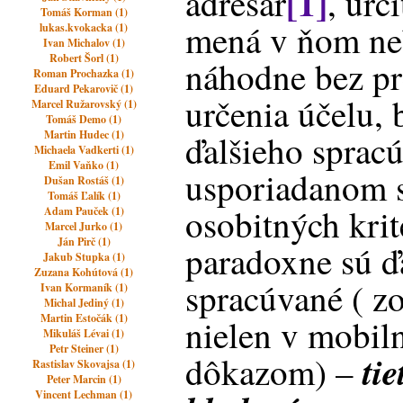
[1]
adresár
, urč
Tomáš Korman (1)
mená v ňom neb
lukas.kvokacka (1)
Ivan Michalov (1)
Robert Šorl (1)
náhodne bez p
Roman Prochazka (1)
Eduard Pekarovič (1)
určenia účelu, 
Marcel Ružarovský (1)
Tomáš Demo (1)
Martin Hudec (1)
ďalšieho sprac
Michaela Vadkerti (1)
Emil Vaňko (1)
usporiadanom s
Dušan Rostáš (1)
Tomáš Ľalík (1)
osobitných krité
Adam Pauček (1)
Marcel Jurko (1)
Ján Pirč (1)
paradoxne sú ď
Jakub Stupka (1)
Zuzana Kohútová (1)
spracúvané ( z
Ivan Kormaník (1)
Michal Jediný (1)
Martin Estočák (1)
nielen v mobil
Mikuláš Lévai (1)
Petr Steiner (1)
ti
dôkazom) –
Rastislav Skovajsa (1)
Peter Marcin (1)
Vincent Lechman (1)