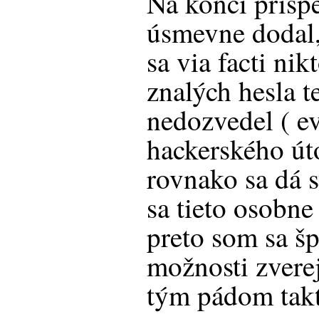
Na konci prís
úsmevne dodal, 
sa via facti ni
znalých hesla t
nedozvedel ( ev
hackerského ú
rovnako sa dá s
sa tieto osobne
preto som sa š
možnosti zverej
tým pádom tak