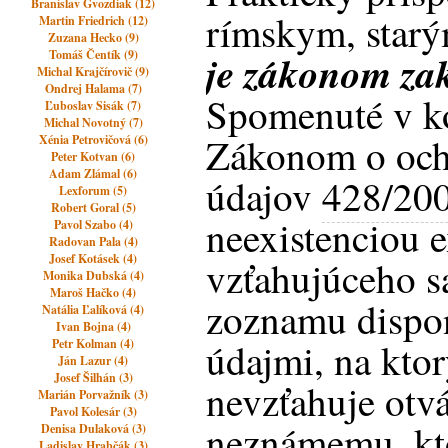
Branislav Gvozdiak (12)
rímskym, star
Martin Friedrich (12)
Zuzana Hecko (9)
Tomáš Čentík (9)
je zákonom zak
Michal Krajčírovič (9)
Ondrej Halama (7)
Spomenuté v k
Ľuboslav Sisák (7)
Michal Novotný (7)
Zákonom o och
Xénia Petrovičová (6)
Peter Kotvan (6)
Adam Zlámal (6)
údajov
428/20
Lexforum (5)
Robert Goral (5)
neexistenciou e
Pavol Szabo (4)
Radovan Pala (4)
Josef Kotásek (4)
vzťahujúceho s
Monika Dubská (4)
Maroš Hačko (4)
zoznamu dispo
Natália Ľalíková (4)
Ivan Bojna (4)
údajmi, na ktor
Petr Kolman (4)
Ján Lazur (4)
Josef Šilhán (3)
nevzťahuje otv
Marián Porvažník (3)
Pavol Kolesár (3)
neznámemu, kto
Denisa Dulaková (3)
Ladislav Hrabčák (3)