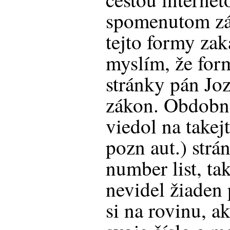
spomenutom zá
tejto formy zak
myslím, že for
stránky pán Jo
zákon. Obdobne
viedol na takej
pozn aut.) strá
number list, ta
nevidel žiaden
si na rovinu, 