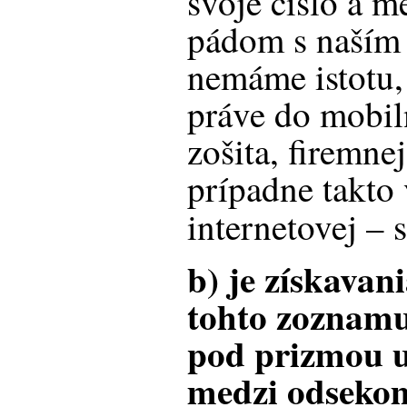
svoje číslo a 
pádom s naším
nemáme istotu, 
práve do mobil
zošita, firemne
prípadne takto
internetovej – 
b) je získavan
tohto zoznam
pod prizmou 
medzi odsekom