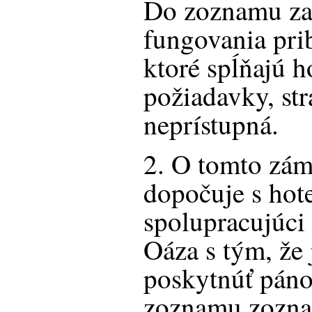
Do zoznamu za
fungovania pri
ktoré spĺňajú 
požiadavky, str
neprístupná.
2. O tomto zám
dopočuje s h
spolupracujúc
Oáza s tým, že
poskytnúť páno
zoznamu zoznam