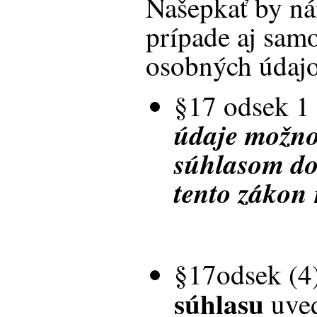
Našepkať by n
prípade aj sam
osobných údajo
§17 odsek 1 
údaje možno
súhlasom do
tento zákon
§17odsek (4)
súhlasu
uved