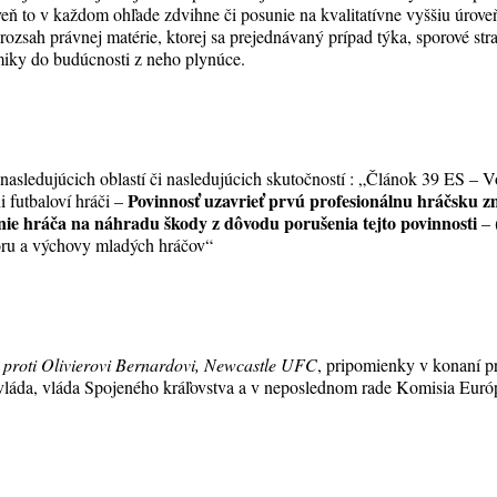
eň to v každom ohľade zdvihne či posunie na kvalitatívne vyššiu úrov
 rozsah právnej matérie, ktorej sa prejednávaný prípad týka, sporové str
miky do budúcnosti z neho plynúce.
 nasledujúcich oblastí či nasledujúcich skutočností : „Článok 39 ES –
Povinnosť uzavrieť prvú profesionálnu hráčsku z
 futbaloví hráči –
nie hráča na náhradu škody z dôvodu porušenia tejto povinnosti
– 
oru a výchovy mladých hráčov“
proti Olivierovi Bernardovi, Newcastle UFC
, pripomienky v konaní pr
 vláda, vláda Spojeného kráľovstva a v neposlednom rade Komisia Euró