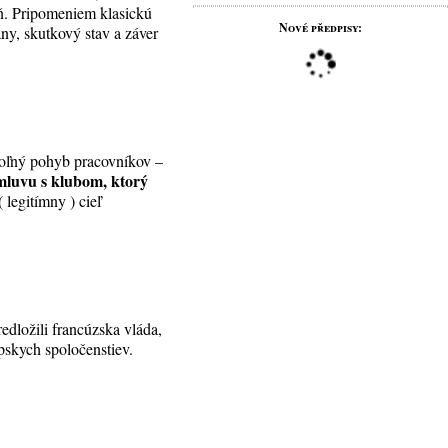
eň. Pripomeniem klasickú
Nové předpisy:
any, skutkový stav a záver
 Voľný pohyb pracovníkov –
mluvu s klubom, ktorý
( legitímny ) cieľ
edložili francúzska vláda,
pskych spoločenstiev.