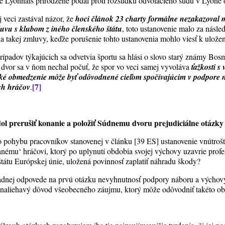
 Lyonnais prirodzene podal proti rozsudku odvolacieho súdu v Lyone 
 veci zastával názor, že
hoci článok 23 charty formálne nezakazoval 
uvu s klubom z iného členského štátu
, toto ustanovenie malo za násle
ia takej zmluvy, keďže porušenie tohto ustanovenia mohlo viesť k ulože
prípadov týkajúcich sa odvetvia športu sa hlási o slovo starý známy Bosm
dvor sa v ňom nechal počuť, že spor vo veci samej vyvoláva
ťažkosti 
 také obmedzenie môže byť odôvodnené cieľom spočívajúcim v podpore
[7]
ch hráčov
.
ol prerušiť konanie a položiť Súdnemu dvoru prejudiciálne otázky 
 pohybu pracovníkov stanovenej v článku [39 ES] ustanovenie vnútrošt
anému‘ hráčovi, ktorý po uplynutí obdobia svojej výchovy uzavrie prof
tátu Európskej únie, uložená povinnosť zaplatiť náhradu škody?
kladnej odpovede na prvú otázku nevyhnutnosť podpory náboru a výchov
bo naliehavý dôvod všeobecného záujmu, ktorý môže odôvodniť takéto 