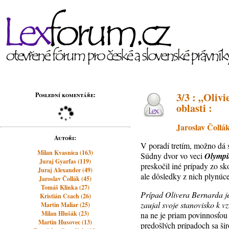
3/3 : „Oliv
Poslední komentáře:
oblasti :
Jaroslav Čollá
Autoři:
V poradí tretím, možno dá s
Milan Kvasnica (163)
Súdny dvor vo veci
Olympi
Juraj Gyarfas (119)
preskočil iné prípady zo sk
Juraj Alexander (49)
ale dôsledky z nich plynúce
Jaroslav Čollák (45)
Tomáš Klinka (27)
Prípad Olivera Bernarda j
Kristián Csach (26)
zaujal svoje stanovisko k v
Martin Maliar (25)
Milan Hlušák (23)
na ne je priam povinnosťou 
Martin Husovec (13)
predošlých prípadoch sa šir