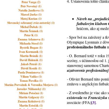
4. Ustanovenia tohto článku
Peter Varga (2)
Petr Novotný (1)
Natalia Janikova (1)
Marcel Jurko (1)
Návrh na „prejudic
Matej Kurian (1)
Slovenský ochranný zväz autorský (1)
futbalovým klubom
Michal Ďubek (1)
hráčom, ako aj med
Martin Šrámek (1)
Peter K (1)
- Spor bol na založený a t
Zuzana Adamova (1)
Olympique Lyonnais z dôvo
Michaela Stessl (1)
profesionálneho futbalu
n
Bystrik Bugan (1)
Ivan Kormaník (1)
- O. Bernard totiž v roku 
Martin Bránik (1)
David Halenák (1)
sezóny, s účinnosťou od 1.
Jakub Petráš (1)
stanovenej samotnou Charto
Dávid Kozák (1)
uzatvorenie profesionálne
Paula Demianova (1)
Viliam Vaňko (1)
- Olivier Bernard túto pon
Tomas Pavelka (1)
zmluvu s anglickým futba
Marián Porvažník & Veronika Merjava (1)
Jaroslav Nižňanský (1)
- Z uvedeného je viac ako
Miriam Potočná (1)
existovala vo Francúzsku
Martin Galgoczy (1)
Zuzana Kohútová (1)
[3]
asociácie (FFA)
.
Martin Estočák (1)