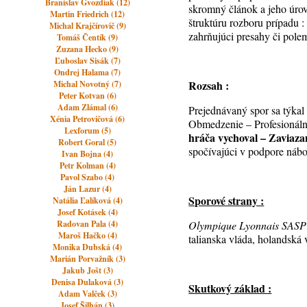
Branislav Gvozdiak (12)
skromný článok a jeho úrov
Martin Friedrich (12)
štruktúru rozboru prípadu :
Michal Krajčírovič (9)
zahrňujúci presahy či pole
Tomáš Čentík (9)
Zuzana Hecko (9)
Ľuboslav Sisák (7)
Ondrej Halama (7)
Rozsah :
Michal Novotný (7)
Peter Kotvan (6)
Adam Zlámal (6)
Prejednávaný spor sa týkal
Xénia Petrovičová (6)
Obmedzenie – Profesionálni
Lexforum (5)
hráča vychoval – Zaviaza
Robert Goral (5)
spočívajúci v podpore náb
Ivan Bojna (4)
Petr Kolman (4)
Pavol Szabo (4)
Ján Lazur (4)
Sporové strany :
Natália Ľalíková (4)
Josef Kotásek (4)
Radovan Pala (4)
Olympique Lyonnais SASP 
Maroš Hačko (4)
talianska vláda, holandská
Monika Dubská (4)
Marián Porvažník (3)
Jakub Jošt (3)
Denisa Dulaková (3)
Skutkový základ :
Adam Valček (3)
Josef Šilhán (3)