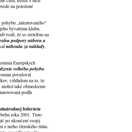
sné časti, keďže z nich
ovede na položené
 pohybu „talentovaného“
y jeho bývalému klubu,
ub tvrdí, že so zreteľom na
osťou podpory náboru a
skať
náhradu za náklady
,
Komisia Európskych
medzenie voľného pohybu
 Bosman považoval
kov, vzhľadom na to, že
by mohol také obmedzenie
stanovovaná podľa
inárodnej federácie
iebehu roka 2001. Tieto
ráč po ukončení svojej
m z iného členského štátu.