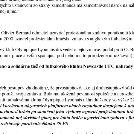
týchto ustanovení zo strany zamestnanca má zamestnávateľ nárok na n
nej ujme.“
, Olivier Bernard odmietol uzavrieť profesionálnu zmluvu ponúknutú 
ku 2000 uzavrel profesionálnu hráčsku zmluvu s anglickým futbalový
lový klub Olympique Lyonnais dozvedel o tejto zmluve, podal proti O. B
onník práce a vzťah spadajúci pod neho mu to prirodzene umožňovali).
eho a solidárne tiež od futbalového klubu Newcastle UFC náhrady
ých postupov zhodnotíme, že prvostupňový, ako aj druhostupňový súd d
 porušil svoju zmluvu. Bola mu uložená povinnosť spoločne a nerozdi
tiť futbalovému klubu Olympique Lyonnais náhradu škody vo výške 2
 koreláciou názorových platforiem oboch rozsudkov dospejeme k anal
e povinnosť hráča po skončení jeho výchovy uzavrieť profesionálnu h
namená tiež súvisiaci zákaz pre tohto hráča uzavrieť takú zmluvu s 
 predstavuje porušenie článku 39 ES.