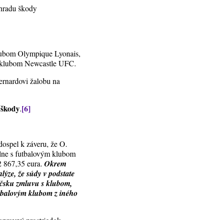
áhradu škody
klubom Olympique Lyonais,
m klubom Newcastle UFC.
ernardovi žalobu na
 škody
[6]
.
ospel k záveru, že O.
elne s futbalovým klubom
2 867,35 eura.
Okrem
ýze, že súdy v podstate
ráčsku zmluvu s klubom,
futbalovým klubom z iného