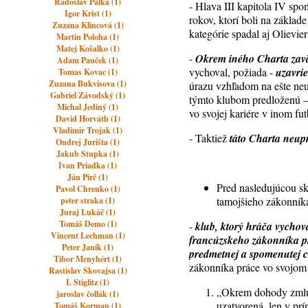
Radoslav Pálka (1)
- Hlava III kapitola IV spo
Igor Krist (1)
rokov, ktorí boli na zákla
Zuzana Klincová (1)
kategórie spadal aj Olievie
Martin Poloha (1)
Matej Košalko (1)
-
Okrem iného Charta zavä
Adam Pauček (1)
vychoval, požiada -
uzavri
Tomas Kovac (1)
Zuzana Bukvisova (1)
úrazu vzhľadom na ešte neu
Gabriel Závodský (1)
týmto klubom predloženú –
Michal Jediný (1)
vo svojej kariére v inom fu
David Horváth (1)
Vladimir Trojak (1)
- Taktiež
táto Charta neup
Ondrej Jurišta (1)
Jakub Stupka (1)
Ivan Priadka (1)
Ján Pirč (1)
Pred nasledujúcou sk
Pavol Chrenko (1)
tamojšieho zákonníka
peter straka (1)
Juraj Lukáč (1)
Tomáš Demo (1)
-
klub, ktorý hráča vychov
Vincent Lechman (1)
francúzskeho zákonníka pr
Peter Janík (1)
predmetnej a spomenutej c
Tibor Menyhért (1)
zákonníka práce vo svojom z
Rastislav Skovajsa (1)
I. Stiglitz (1)
„Okrem dohody zmluv
jaroslav čollák (1)
uzatvorená, len v prí
Tomáš Korman (1)