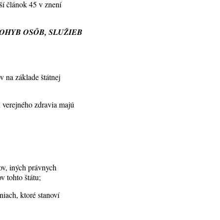
ší článok 45 v znení
OHYB OSÔB, SLUŽIEB
v na základe štátnej
verejného zdravia majú
ov, iných právnych
v tohto štátu;
iach, ktoré stanoví