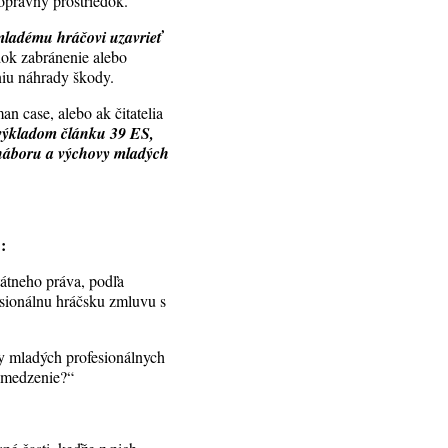
opravný prostriedok.
mladému hráčovi uzavrieť
dok zabránenie alebo
niu náhrady škody.
an case, alebo ak čitatelia
s výkladom článku 39 ES,
 náboru a výchovy mladých
:
átneho práva, podľa
esionálnu hráčsku zmluvu s
y mladých profesionálnych
obmedzenie?“