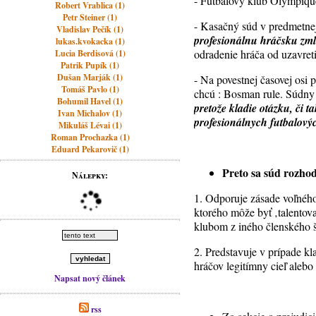
- Futbalový klub Olympique
Robert Vrablica (1)
Petr Steiner (1)
- Kasačný súd v predmetnej
Vladislav Pečík (1)
profesionálnu hráčsku zml
lukas.kvokacka (1)
odradenie hráča od uzavret
Lucia Berdisová (1)
Patrik Pupík (1)
Dušan Marják (1)
- Na povestnej časovej osi 
Tomáš Pavlo (1)
chcú : Bosman rule. Súdny 
Bohumil Havel (1)
pretože kladie otázku, či
Ivan Michalov (1)
profesionálnych futbalový
Mikuláš Lévai (1)
Roman Prochazka (1)
Eduard Pekarovič (1)
Preto sa súd rozhod
Nálepky:
1. Odporuje zásade voľného
ktorého môže byť ‚talentov
klubom z iného členského š
2. Predstavuje v prípade 
hráčov legitímny cieľ ale
Napsat nový článek
rss