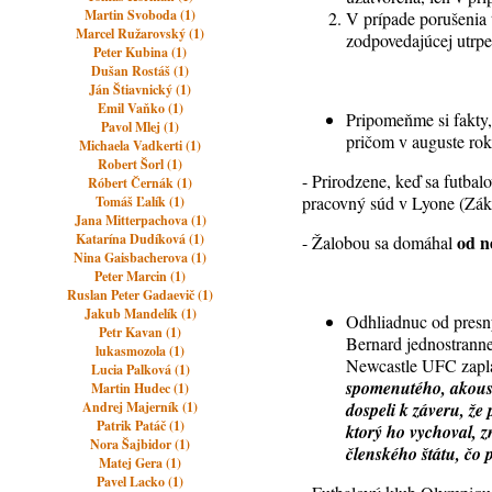
Martin Svoboda (1)
V prípade porušenia 
Marcel Ružarovský (1)
zodpovedajúcej utrpe
Peter Kubina (1)
Dušan Rostáš (1)
Ján Štiavnický (1)
Emil Vaňko (1)
Pripomeňme si fakty
Pavol Mlej (1)
pričom v auguste ro
Michaela Vadkerti (1)
Robert Šorl (1)
- Prirodzene, keď sa futba
Róbert Černák (1)
pracovný súd v Lyone (Zák
Tomáš Ľalík (1)
Jana Mitterpachova (1)
Katarína Dudíková (1)
od n
- Žalobou sa domáhal
Nina Gaisbacherova (1)
Peter Marcin (1)
Ruslan Peter Gadaevič (1)
Jakub Mandelík (1)
Odhliadnuc od presn
Petr Kavan (1)
Bernard jednostranne
lukasmozola (1)
Newcastle UFC zapla
Lucia Palková (1)
spomenutého, akousi
Martin Hudec (1)
Andrej Majerník (1)
dospeli k záveru, ž
Patrik Patáč (1)
ktorý ho vychoval, z
Nora Šajbidor (1)
členského štátu, čo
Matej Gera (1)
Pavel Lacko (1)