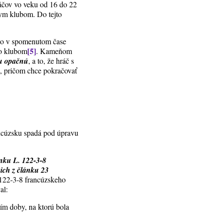
ráčov vo veku od 16 do 22
nym klubom. Do tejto
 po v spomenutom čase
[5]
to klubom
. Kameňom
iu opačnú
, a to, že hráč s
, pričom chce pokračovať
ancúzsku spadá pod úpravu
ánku L. 122-3-8
ich z článku 23
122-3-8 francúzskeho
al:
ím doby, na ktorú bola