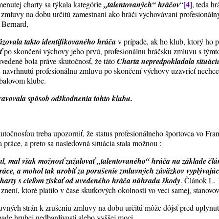
[4]
menutej charty sa týkala kategórie
„talentovaných“ hráčov
“
, teda h
de zmluvy na dobu určitú zamestnaní ako hráči vychovávaní profesionál
r Bernard,
zovala takto identifikovaného hráča
v prípade, ak ho klub, ktorý ho
eť
po skončení výchovy jeho prvú, profesionálnu hráčsku zmluvu s tým
vedené bola práve skutočnosť, že táto
Charta nepredpokladala situác
 navrhnutú profesionálnu zmluvu po skončení výchovy uzavrieť nechce
tbalovom klube.
ravovala spôsob odškodnenia tohto klubu.
utočnosťou treba upozorniť, že status profesionálneho športovca vo Fr
 práce, a preto sa nasledovná situácia stala možnou :
al, mal však možnosť zažalovať „talentovaného“ hráča na základe čl
áce, a mohol tak urobiť za porušenie zmluvných záväzkov vyplývajúc
harty s cieľom získať od uvedeného hráča
náhradu škody
.
Článok L. 
není, ktoré platilo v čase skutkových okolností vo veci samej, stanovov
ných strán k zrušeniu zmluvy na dobu určitú môže dôjsť pred uplynut
pade hrubej nedbanlivosti alebo vyššej moci.