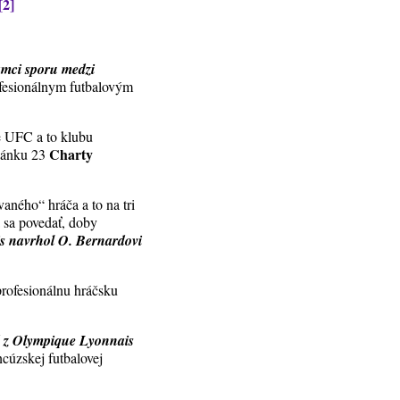
[2]
ámci sporu medzi
ofesionálnym futbalovým
le UFC a to klubu
Charty
článku 23
aného“ hráča a to na tri
 sa povedať, doby
s navrhol O. Bernardovi
profesionálnu hráčsku
d z Olympique Lyonnais
ncúzskej futbalovej