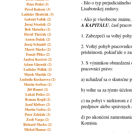
- Išlo o typ prejudiciálneh
Peter Pethő (3)
Lisabonskej zmluvy.
Pavol Kolesár (3)
Ladislav Hrabčák (3)
- Ako je všeobecne známe,
Gabriel Volšík (2)
Juraj Straňák (2)
A KAPITÁLU
, časť praco
Bob Matuška (2)
Dávid Tluščák (2)
1. Zabezpečí sa voľný poh
Anton Dulak (2)
Juraj Schmidt (2)
2. Voľný pohyb pracovníkov
Maroš Macko (2)
príslušnosti, pokiaľ ide o
Tomáš Plško (2)
Andrej Kostroš (2)
3. S výnimkou obmedzení o
Adam Glasnák (2)
pracovníci právo:
Ladislav Pollák (2)
Marek Maslák (2)
a) uchádzať sa o skutočne 
Ludmila Kucharova (2)
Martin Serfozo (2)
b) voľne sa za týmto účelo
Jiří Remeš (2)
Lukáš Peško (2)
Roman Kopil (2)
c) na pobyt v niektorom z 
Jozef Kleberc (2)
predpisov alebo správnych a
Martin Gedra (2)
Peter Zeleňák (2)
d) po ukončení zamestnania
Zsolt Varga (2)
Komisia.
Richard Macko (2)
Michal Hamar (2)