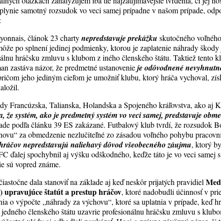
álnych otázkach zanalyzujem iba tie najzaujímavejšie tvrdenia, či jej no
 plynie samotný rozsudok vo veci samej prípadne v našom prípade, odp
:
yonnais, článok 23 charty
nepredstavuje prekážku
skutočného voľného
 môže po splnení jedinej podmienky, ktorou je zaplatenie náhrady škod
álnu hráčsku zmluvu s klubom z iného členského štátu. Taktiež tento kl
an zastáva názor, že predmetné ustanovenie
je odôvodnené nevyhnutn
 pričom jeho jediným cieľom je umožniť klubu, ktorý hráča vychoval, zí
aložil.
dy Francúzska, Talianska, Holandska a Spojeného kráľovstva, ako aj 
a, že systém, ako je predmetný systém vo veci samej, predstavuje ob
ásade podľa článku 39 ES zakázané. Futbalový klub tvrdí, že rozsudok
hovu“ za obmedzenie nezlučiteľné zo zásadou voľného pohybu pracovní
hráčov nepredstavujú naliehavý dôvod všeobecného záujmu
, ktorý 
C ďalej spochybnil aj výšku odškodného, keďže táto je vo veci samej 
 nie sú vopred známe.
Medz
astočne dala stanoviť na základe aj keď neskôr prijatých pravidiel
) upravujúce štatút a prestup hráčov
, ktoré nadobudli účinnosť v pr
nia o výpočte „náhrady za výchovu“, ktoré sa uplatnia v prípade, keď h
jedného členského štátu uzavrie profesionálnu hráčsku zmluvu s klubo