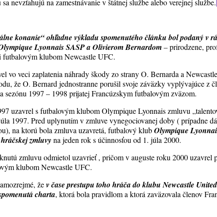
 sa nevzťahujú na zamestnávanie v štátnej službe alebo verejnej službe.
iálne konanie“ ohľadne výkladu spomenutého článku bol podaný v r
 Olympique Lyonnais SASP a Olivierom Bernardom
– prirodzene, pr
zi futbalovým klubom Newcastle UFC.
kvel vo veci zaplatenia náhrady škody zo strany O. Bernarda a Newcast
du, že O. Bernard jednostranne porušil svoje záväzky vyplývajúce z 
a sezónu 1997 – 1998 prijatej Francúzskym futbalovým zväzom.
1997 uzavrel s futbalovým klubom Olympique Lyonnais zmluvu „talentov
 júla 1997. Pred uplynutím v zmluve vynegociovanej doby ( prípadne dá
u), na ktorú bola zmluva uzavretá, futbalový klub
Olympique Lyonnai
j hráčskej zmluvy
na jeden rok s účinnosťou od 1. júla 2000.
úknutú zmluvu odmietol uzavrieť , pričom v auguste roku 2000 uzavrel 
lovým klubom Newcastle UFC.
 samozrejmé, že
v čase prestupu toho hráča do klubu Newcastle Unite
 spomenutá charta
, ktorá bola pravidlom a ktorá zaväzovala členov Fra