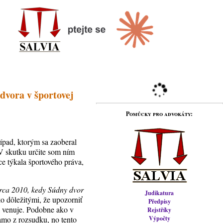
dvora v športovej
Pomůcky pro advokáty:
rípad, ktorým sa zaoberal
 skutku určite som ním
íce týkala športového práva,
rca 2010, kedy Súdny dvor
Judikatura
o dôležitými, že upozorniť
Předpisy
ak venuje. Podobne ako v
Rejstříky
iamo z rozsudku, no tento
Výpočty