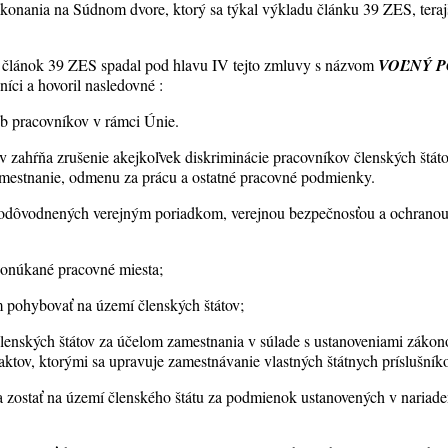
o konania na Súdnom dvore, ktorý sa týkal výkladu článku 39 ZES, teraj
 článok 39 ZES spadal pod hlavu IV tejto zmluvy s názvom
VOĽNÝ P
vníci a hovoril nasledovné :
yb pracovníkov v rámci Únie.
 zahŕňa zrušenie akejkoľvek diskriminácie pracovníkov členských štáto
 zamestnanie, odmenu za prácu a ostatné pracovné podmienky.
dôvodnených verejným poriadkom, verejnou bezpečnosťou a ochranou 
ponúkané pracovné miesta;
m pohybovať na území členských štátov;
členských štátov za účelom zamestnania v súlade s ustanoveniami zákon
ktov, ktorými sa upravuje zamestnávanie vlastných štátnych príslušníko
 zostať na území členského štátu za podmienok ustanovených v nariaden