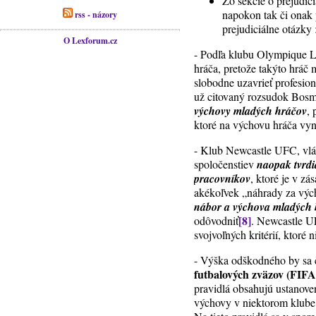
Zo sekcie o prejudici
napokon tak či onak
rss - názory
prejudiciálne otázky 
O Lexforum.cz
- Podľa klubu Olympique L
hráča, pretože takýto hráč
slobodne uzavrieť profesion
už citovaný rozsudok Bosm
výchovy mladých hráčov
,
ktoré na výchovu hráča vyn
- Klub Newcastle UFC, vlá
spoločenstiev
naopak tvrdi
pracovníkov
, ktoré je v z
akékoľvek „náhrady za výc
nábor a výchova mladých 
[8]
odôvodniť
. Newcastle UF
svojvoľných kritérií, ktoré
- Výška odškodného by sa či
futbalových zväzov (FIFA
pravidlá obsahujú ustanove
výchovy v niektorom klube 