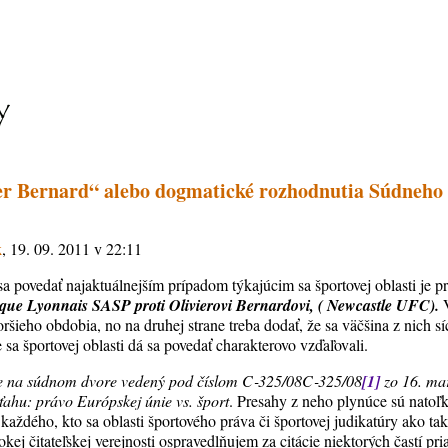
ier Bernard“ alebo dogmatické rozhodnutia Súdneho 
k
, 19. 09. 2011 v 22:11
a povedať najaktuálnejším prípadom týkajúcim sa športovej oblasti je p
que Lyonnais SASP proti Olivierovi Bernardovi, ( Newcastle UFC).
V
oršieho obdobia, no na druhej strane treba dodať, že sa väčšina z nich s
 sa športovej oblasti dá sa povedať charakterovo vzďaľovali.
e na súdnom dvore vedený pod číslom C
‑
325/08C
‑
325/08
[1]
zo 16. ma
zťahu: právo Európskej únie vs. šport
. Presahy z neho plynúce sú natoľk
každého, kto sa oblasti športového práva či športovej judikatúry ako t
okej čitateľskej verejnosti ospravedlňujem za citácie niektorých častí pr