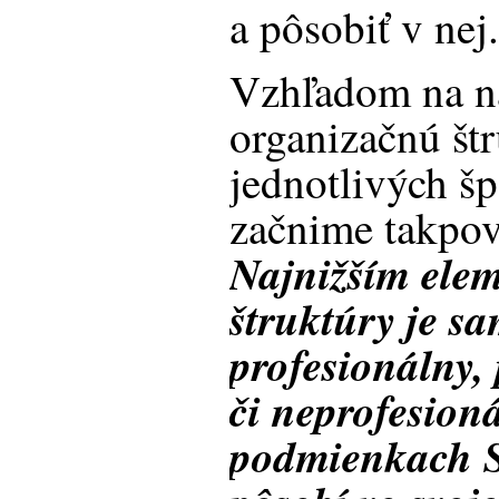
a pôsobiť v nej
Vzhľadom na n
organizačnú št
jednotlivých š
začnime takpov
Najnižším elem
štruktúry je s
profesionálny,
či neprofesioná
podmienkach S