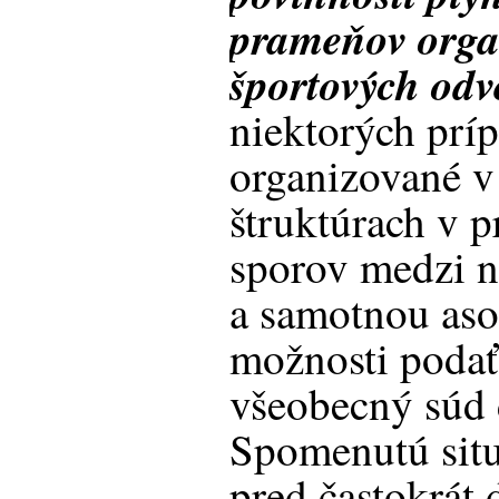
prameňov orga
športových odve
niektorých prí
organizované v
štruktúrach v 
sporov medzi n
a samotnou aso
možnosti podať
všeobecný súd 
Spomenutú situ
pred častokrát 