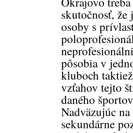
Okrajovo treba 
skutočnosť, že 
osoby s prívlas
poloprofesionál
neprofesionálni
pôsobia v jedn
kluboch taktiež
vzťahov tejto š
daného športov
Nadväzujúc na 
sekundárne po