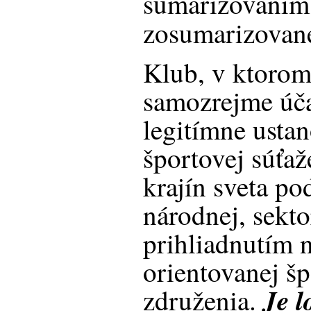
sumarizovaním
zosumarizovan
Klub, v ktorom 
samozrejme úča
legitímne ustan
športovej súťaž
krajín sveta p
národnej, sekto
prihliadnutím 
orientovanej šp
Je 
združenia.