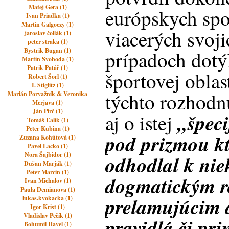
Matej Gera (1)
európskych spo
Ivan Priadka (1)
Martin Galgoczy (1)
viacerých svoj
jaroslav čollák (1)
peter straka (1)
Bystrik Bugan (1)
prípadoch dotý
Martin Svoboda (1)
Patrik Patáč (1)
športovej oblas
Robert Šorl (1)
I. Stiglitz (1)
týchto rozhodn
Marián Porvažník & Veronika
Merjava (1)
Ján Pirč (1)
„špeci
aj o istej
Tomáš Ľalík (1)
Peter Kubina (1)
pod prizmou kt
Zuzana Kohútová (1)
Pavel Lacko (1)
Nora Šajbidor (1)
odhodlal k ni
Dušan Marják (1)
Peter Marcin (1)
dogmatickým r
Ivan Michalov (1)
Paula Demianova (1)
prelamujúcim d
lukas.kvokacka (1)
Igor Krist (1)
Vladislav Pečík (1)
pravidlá či pr
Bohumil Havel (1)