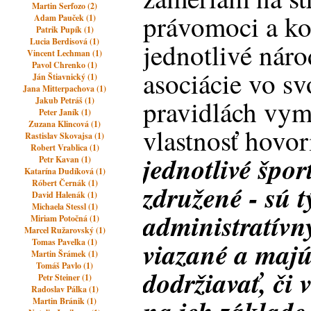
Martin Serfozo (2)
právomoci a ko
Adam Pauček (1)
Patrik Pupík (1)
Lucia Berdisová (1)
jednotlivé nár
Vincent Lechman (1)
Pavol Chrenko (1)
asociácie vo sv
Ján Štiavnický (1)
Jana Mitterpachova (1)
pravidlách vyme
Jakub Petráš (1)
Peter Janík (1)
Zuzana Klincová (1)
vlastnosť hovor
Rastislav Skovajsa (1)
Robert Vrablica (1)
jednotlivé špor
Petr Kavan (1)
Katarína Dudíková (1)
Róbert Černák (1)
združené - sú t
David Halenák (1)
Michaela Stessl (1)
administratívn
Miriam Potočná (1)
Marcel Ružarovský (1)
viazané a majú
Tomas Pavelka (1)
Martin Šrámek (1)
Tomáš Pavlo (1)
dodržiavať, či
Petr Steiner (1)
Radoslav Pálka (1)
Martin Bránik (1)