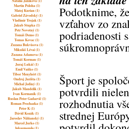
na ich základe 
Natalia Janikova (1)
Martin Poloha (1)
Podotknime, že
Matej Kurian (1)
Gabriel Závodský (1)
vzťahov zo zna
Vladimir Trojak (1)
Jakub Stupka (1)
Petr Novotný (1)
podriadenosti s
Tomáš Demo (1)
Tomas Kovac (1)
súkromnoprávn
Zuzana Bukvisova (1)
Mikuláš Lévai (1)
Zuzana Adamova (1)
Tomáš Korman (1)
Juraj Lukáč (1)
Emil Vaňko (1)
Tibor Menyhért (1)
Šport je spolo
Ondrej Jurišta (1)
Michal Jediný (1)
potvrdili niele
Jakub Mandelík (1)
Ivan Kormaník (1)
Ruslan Peter Gadaevič (1)
rozhodnutia v
Roman Prochazka (1)
Peter K (1)
strednej Európy
Dávid Kozák (1)
Jaroslav Nižňanský (1)
potvrdil dokon
Marcel Jurko (1)
lukasmozola (1)