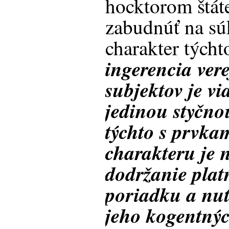
hocktorom štát
zabudnúť na s
charakter týcht
ingerencia ver
subjektov je v
jedinou styčno
týchto s prvka
charakteru je 
dodržanie pla
poriadku a nut
jeho kogentný