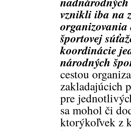
nadnárodných a
vznikli iba na 
organizovania 
športovej súťaž
koordinácie je
národných špor
cestou organiz
zakladajúcich p
pre jednotlivýc
sa mohol či do
ktorýkoľvek z 