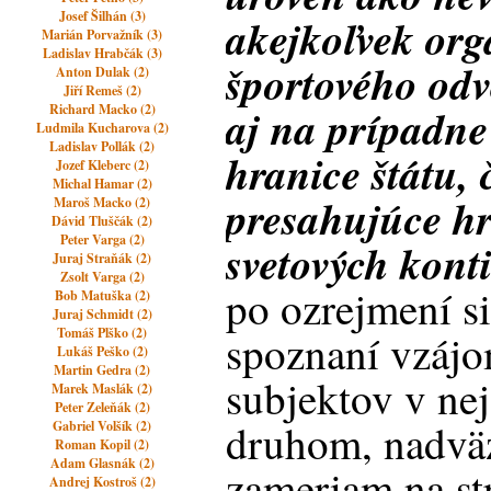
Josef Šilhán (3)
akejkoľvek org
Marián Porvažník (3)
Ladislav Hrabčák (3)
športového odv
Anton Dulak (2)
Jiří Remeš (2)
aj na prípadne
Richard Macko (2)
Ludmila Kucharova (2)
Ladislav Pollák (2)
hranice štátu,
Jozef Kleberc (2)
Michal Hamar (2)
presahujúce hr
Maroš Macko (2)
Dávid Tluščák (2)
Peter Varga (2)
svetových kont
Juraj Straňák (2)
Zsolt Varga (2)
po ozrejmení si
Bob Matuška (2)
Juraj Schmidt (2)
Tomáš Plško (2)
spoznaní vzáj
Lukáš Peško (2)
Martin Gedra (2)
subjektov v nej
Marek Maslák (2)
Peter Zeleňák (2)
druhom, nadvä
Gabriel Volšík (2)
Roman Kopil (2)
Adam Glasnák (2)
zameriam na st
Andrej Kostroš (2)