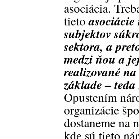
asociácia. Treb
asociácie
tieto
subjektov súk
sektora, a pret
medzi ňou a je
realizované n
základe – ted
Opustením nár
organizácie šp
dostaneme na 
kde sú tieto ná