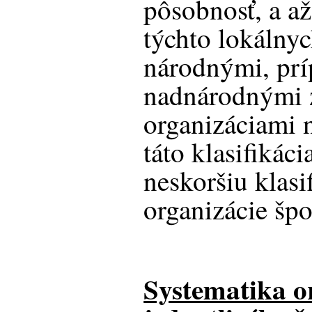
pôsobnosť, a a
týchto lokálnyc
národnými, pr
nadnárodnými 
organizáciami 
táto klasifikác
neskoršiu klasi
organizácie šp
Systematika o