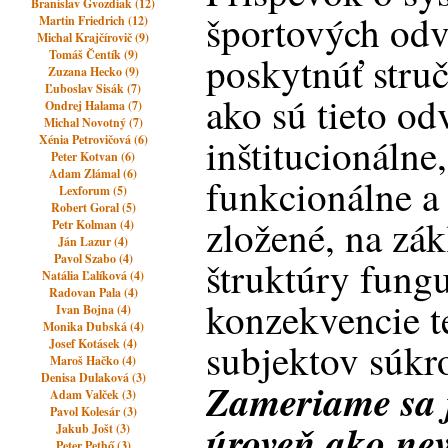
Branislav Gvozdiak (12)
športových odv
Martin Friedrich (12)
Michal Krajčírovič (9)
Tomáš Čentík (9)
poskytnúť stru
Zuzana Hecko (9)
Ľuboslav Sisák (7)
ako sú tieto od
Ondrej Halama (7)
Michal Novotný (7)
inštitucionálne,
Xénia Petrovičová (6)
Peter Kotvan (6)
Adam Zlámal (6)
funkcionálne a
Lexforum (5)
Robert Goral (5)
zložené, na zák
Petr Kolman (4)
Ján Lazur (4)
Pavol Szabo (4)
štruktúry fungu
Natália Ľalíková (4)
Radovan Pala (4)
konzekvencie t
Ivan Bojna (4)
Monika Dubská (4)
subjektov súkr
Josef Kotásek (4)
Maroš Hačko (4)
Denisa Dulaková (3)
Zameriame sa 
Adam Valček (3)
Pavol Kolesár (3)
úroveň ako n
Jakub Jošt (3)
Peter Pethő (3)