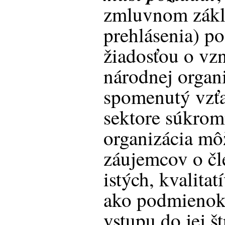
zmluvnom zákl
prehlásenia) po
žiadosťou o vzn
národnej organ
spomenutý vzťa
sektore súkrom
organizácia mô
záujemcov o čl
istých, kvalita
ako podmienok 
vstupu do jej š