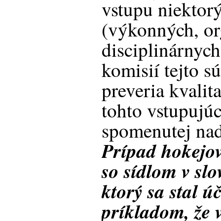
vstupu niektor
(výkonných, or
disciplinárnych
komisií tejto s
preveria kvalit
tohto vstupujú
spomenutej nad
Prípad hokejo
so sídlom v sl
ktorý sa stal 
príkladom, že 