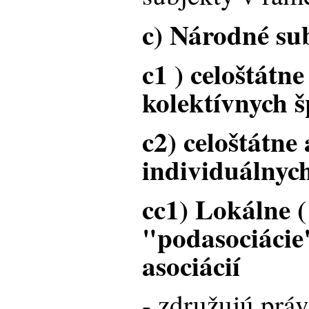
c) Národné su
c1 ) celoštátne
kolektívnych 
c2) celoštátne 
individuálnych
cc1) Lokálne (
"podasociácie
asociácií
- združujú práv