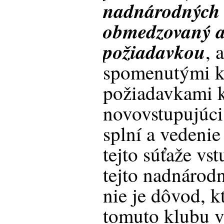
nadnárodných l
obmedzovaný ak
požiadavkou
, 
spomenutými k
požiadavkami k
novovstupujúci
splní a vedenie
tejto súťaže vs
tejto nadnárodn
nie je dôvod, k
tomuto klubu vs