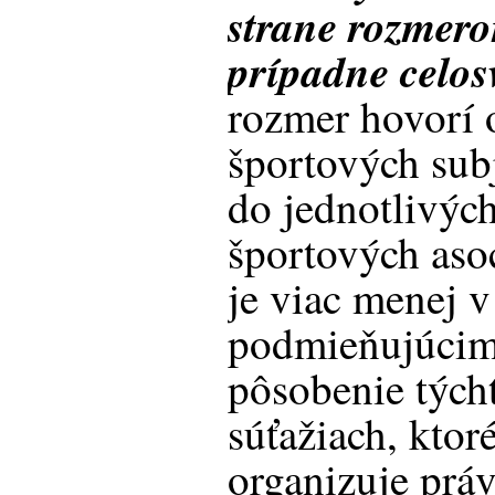
strane rozmer
prípadne celo
rozmer hovorí 
športových sub
do jednotlivýc
športových asoc
je viac menej 
podmieňujúcim
pôsobenie tých
súťažiach, ktor
organizuje prá