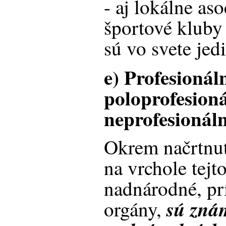
- aj lokálne as
športové kluby 
sú vo svete je
e) Profesionáln
poloprofesioná
neprofesionáln
Okrem načrtnut
na vrchole tejto
nadnárodné, pr
sú zná
orgány,