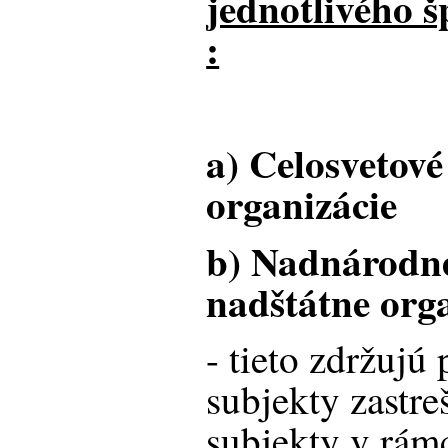
jednotlivého š
:
a) Celosvetové
organizácie
b) Nadnárodné
nadštátne org
- tieto zdržujú
subjekty zastre
subjekty v rámc