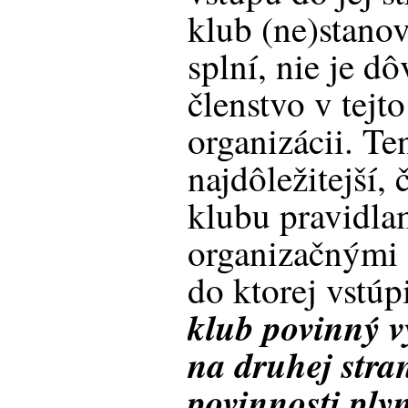
klub (ne)stan
splní, nie je d
členstvo v tejt
organizácii. Te
najdôležitejší, 
klubu pravidla
organizačnými 
do ktorej vstúp
klub povinný v
na druhej stra
povinnosti ply