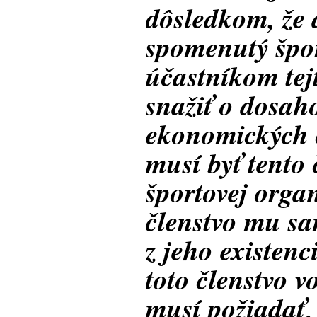
dôsledkom, že 
spomenutý špo
účastníkom tej
snažiť o dosah
ekonomických č
musí byť tento
športovej organ
členstvo mu s
z jeho existenc
toto členstvo v
musí požiadať
,