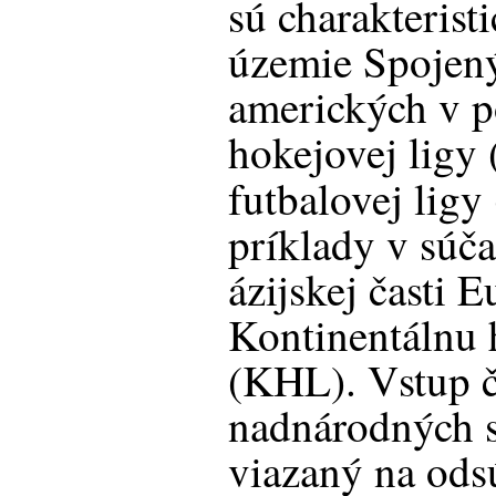
sú charakterist
územie Spojený
amerických v 
hokejovej ligy
futbalovej lig
príklady v súča
ázijskej časti E
Kontinentálnu 
(KHL). Vstup č
nadnárodných sú
viazaný na ods