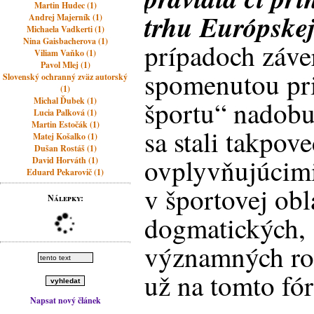
Martin Hudec (1)
trhu Európskej
Andrej Majerník (1)
Michaela Vadkerti (1)
Nina Gaisbacherova (1)
prípadoch záve
Viliam Vaňko (1)
Pavol Mlej (1)
spomenutou pri
Slovenský ochranný zväz autorský
(1)
Michal Ďubek (1)
športu“ nadobu
Lucia Palková (1)
Martin Estočák (1)
sa stali takpo
Matej Košalko (1)
Dušan Rostáš (1)
ovplyvňujúcimi 
David Horváth (1)
Eduard Pekarovič (1)
v športovej obl
Nálepky:
dogmatických, 
významných ro
už na tomto fór
Napsat nový článek