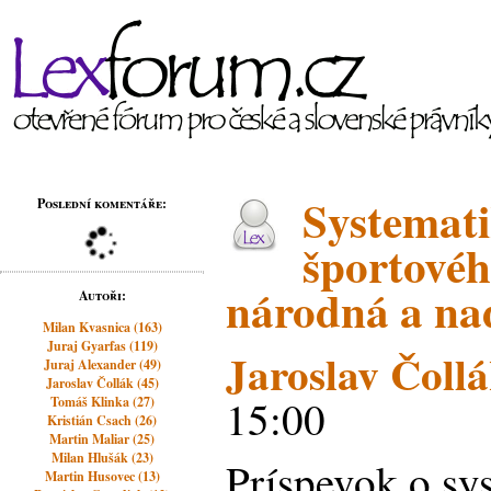
Systemati
Poslední komentáře:
športovéh
národná a na
Autoři:
Milan Kvasnica (163)
Juraj Gyarfas (119)
Jaroslav Čoll
Juraj Alexander (49)
Jaroslav Čollák (45)
15:00
Tomáš Klinka (27)
Kristián Csach (26)
Martin Maliar (25)
Milan Hlušák (23)
Príspevok o sy
Martin Husovec (13)