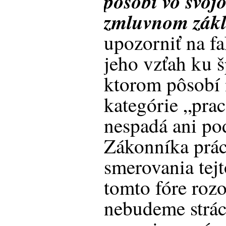
pôsobí vo svoj
zmluvnom zák
upozorniť na fa
jeho vzťah ku 
ktorom pôsobí
kategórie „pra
nespadá ani po
Zákonníka prác
smerovania tejt
tomto fóre rozo
nebudeme strác