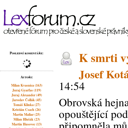
K smrti v
Poslední komentáře:
Josef Kot
Autoři:
14:54
Milan Kvasnica (163)
Juraj Gyarfas (119)
Juraj Alexander (49)
Obrovská hejn
Jaroslav Čollák (45)
Tomáš Klinka (27)
opouštějící p
Kristián Csach (26)
Martin Maliar (25)
Milan Hlušák (23)
připomněla můj 
Martin Husovec (13)