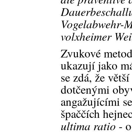
Dauerbeschall
Vogelabwehr-M
volxheimer We
Zvukové metod
ukazují jako má
se zdá, že větš
dotčenými obyv
angažujícími se
špaččích hejnec
ultima ratio
- o