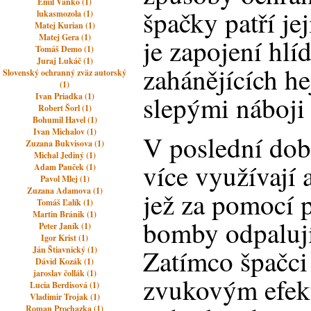
Emil Vaňko (1)
špačky patří jej
lukasmozola (1)
Matej Kurian (1)
Matej Gera (1)
je zapojení hlí
Tomáš Demo (1)
Juraj Lukáč (1)
zahánějících he
Slovenský ochranný zväz autorský
(1)
slepými náboji 
Ivan Priadka (1)
Robert Šorl (1)
Bohumil Havel (1)
Ivan Michalov (1)
V poslední době
Zuzana Bukvisova (1)
Michal Jediný (1)
více využívají 
Adam Pauček (1)
Pavol Mlej (1)
Zuzana Adamova (1)
jež za pomocí 
Tomáš Ľalík (1)
Martin Bránik (1)
bomby odpalují
Peter Janík (1)
Igor Krist (1)
Zatímco špačci 
Ján Štiavnický (1)
Dávid Kozák (1)
jaroslav čollák (1)
zvukovým efek
Lucia Berdisová (1)
Vladimir Trojak (1)
Roman Prochazka (1)