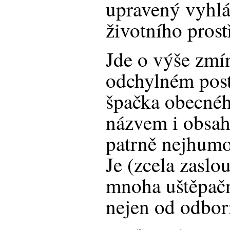
upravený vyhlá
životního prost
Jde o výše zmí
odchylném pos
špačka obecné
názvem i obsah
patrně nejhumo
Je (zcela zasl
mnoha uštěpač
nejen od odborn