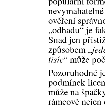
populární form
nevymahatelné 
ověření správno
„odhadu“ je fa
Snad jen přisti
jede
způsobem „
tisíc
“ může poč
Pozoruhodné j
podmínek licen
může na špačky 
rámcově nejen 