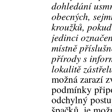
dohledání usm
obecných, sejm
kroužků, pokud
jedinci označen
místně přísluš
přírody s infor
lokalitě zástřel
možná zarazí z
podmínky připo
odchylný postup
špačků, je mo