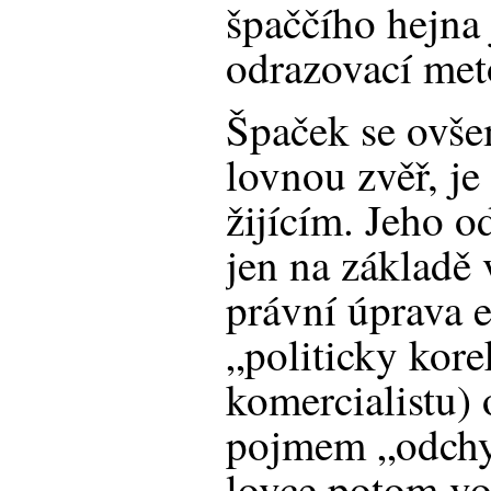
špaččího hejna
odrazovací met
Špaček se ovše
lovnou zvěř, j
žijícím. Jeho o
jen na základě
právní úprava e
„politicky kore
komercialistu)
pojmem „odchy
lovce potom vo