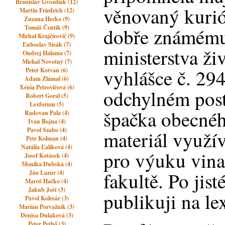
Branislav Gvozdiak (12)
věnovaný kurió
Martin Friedrich (12)
Zuzana Hecko (9)
Tomáš Čentík (9)
dobře známému 
Michal Krajčírovič (9)
Ľuboslav Sisák (7)
ministerstva ži
Ondrej Halama (7)
Michal Novotný (7)
vyhlášce č. 29
Peter Kotvan (6)
Adam Zlámal (6)
Xénia Petrovičová (6)
odchylném pos
Robert Goral (5)
Lexforum (5)
špačka obecnéh
Radovan Pala (4)
Ivan Bojna (4)
Pavol Szabo (4)
materiál využív
Petr Kolman (4)
Natália Ľalíková (4)
pro výuku vina
Josef Kotásek (4)
Monika Dubská (4)
fakultě. Po jist
Ján Lazur (4)
Maroš Hačko (4)
Jakub Jošt (3)
publikuji na le
Pavol Kolesár (3)
Marián Porvažník (3)
Denisa Dulaková (3)
Peter Pethő (3)