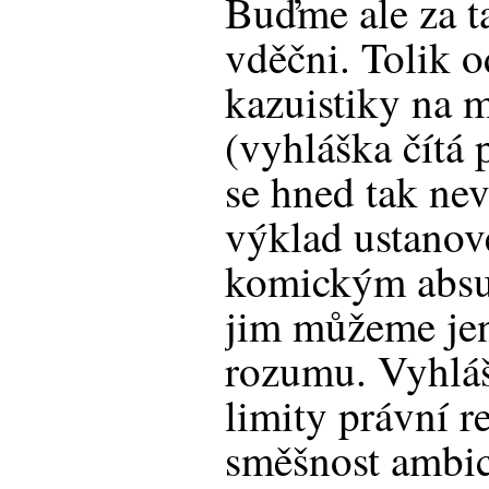
Buďme ale za t
vděčni. Tolik o
kazuistiky na 
(vyhláška čítá 
se hned tak ne
výklad ustanov
komickým absu
jim můžeme jen
rozumu. Vyhlá
limity právní r
směšnost ambic