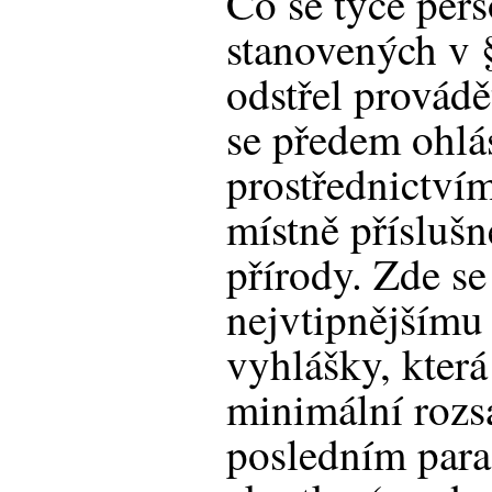
Co se týče per
stanovených v 
odstřel provádět
se předem ohlá
prostřednictvím
místně přísluš
přírody. Zde s
nejvtipnějšímu
vyhlášky, která
minimální rozs
posledním parag