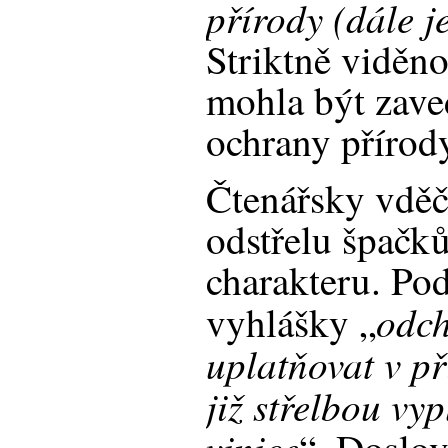
přírody (dále j
Striktně viděno
mohla být zave
ochrany příro
Čtenářsky vděč
odstřelu špačk
charakteru. Pod
odch
vyhlášky „
uplatňovat v př
již střelbou vy
vinice