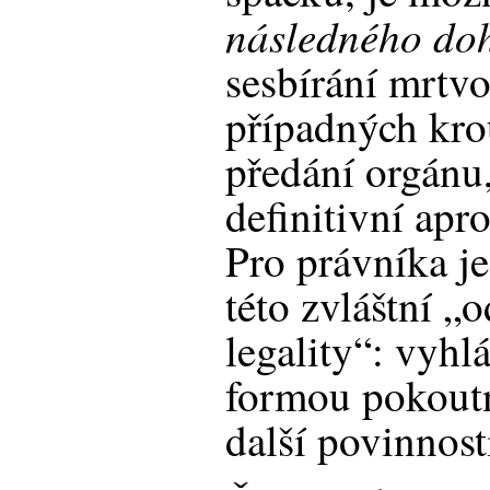
následného do
sesbírání mrtvo
případných kro
předání orgánu
definitivní apr
Pro právníka j
této zvláštní 
legality“: vyhlá
formou pokoutn
další povinnost