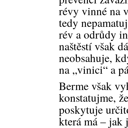
révy vinné na v
tedy nepamatuj
rév a odrůdy in
naštěstí však d
neobsahuje, kd
na „vinici“ a p
Berme však vyh
konstatujme, že
poskytuje určit
která má – jak 