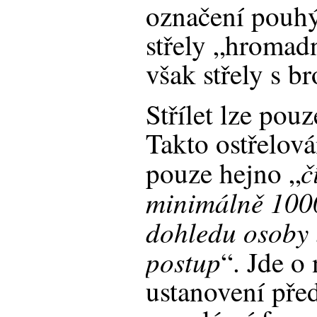
označení pouhý
střely „hromad
však střely s br
Střílet lze pouz
Takto ostřelov
č
pouze hejno „
minimálně 100
dohledu osoby 
postup
“. Jde o
ustanovení pře