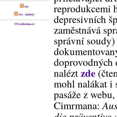
reprodukcemi h
rss
rss - názory
depresivních š
O Lexforum.cz
zaměstnává spr
správní soudy
dokumentovaný
doprovodných 
zde
nalézt
(čte
mohl nalákat i 
pasáže z webu, 
Aus
Cimrmana:
die präventive