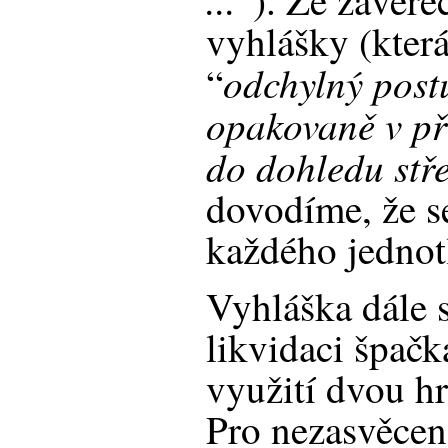
“). Ze závěre
vyhlášky (která 
odchylný post
“
opakovaně v př
do dohledu stře
dovodíme, že s
každého jednot
Vyhláška dále s
likvidaci špačk
využití dvou h
Pro nezasvěce