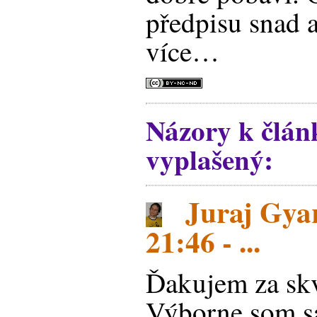
předpisu snad 
více…
Názory k člán
vyplašený:
Juraj Gyar
21:46 - ...
Ďakujem za skv
Výborne som sa