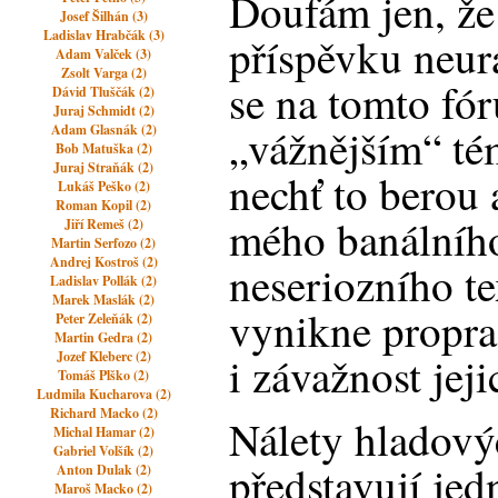
Doufám jen, že
Josef Šilhán (3)
Ladislav Hrabčák (3)
příspěvku neur
Adam Valček (3)
Zsolt Varga (2)
se na tomto fór
Dávid Tluščák (2)
Juraj Schmidt (2)
„vážnějším“ tém
Adam Glasnák (2)
Bob Matuška (2)
Juraj Straňák (2)
nechť to berou 
Lukáš Peško (2)
Roman Kopil (2)
mého banálního
Jiří Remeš (2)
Martin Serfozo (2)
Andrej Kostroš (2)
neseriozního te
Ladislav Pollák (2)
Marek Maslák (2)
vynikne propra
Peter Zeleňák (2)
Martin Gedra (2)
Jozef Kleberc (2)
i závažnost jej
Tomáš Plško (2)
Ludmila Kucharova (2)
Richard Macko (2)
Nálety hladový
Michal Hamar (2)
Gabriel Volšík (2)
představují jed
Anton Dulak (2)
Maroš Macko (2)