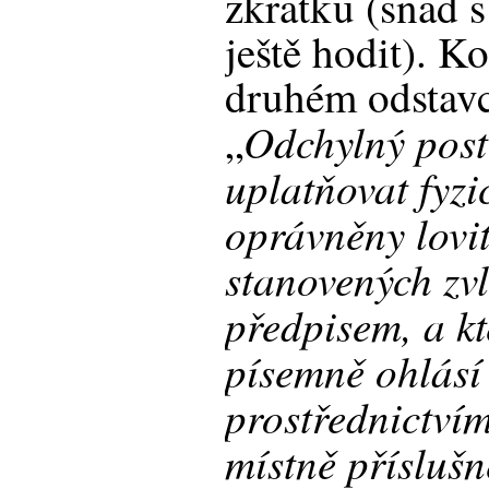
zkratku (snad s
ještě hodit). K
druhém odstavc
Odchylný pos
„
uplatňovat fyzi
oprávněny lovi
stanovených zv
předpisem, a k
písemně ohlásí
prostřednictvím
místně přísluš