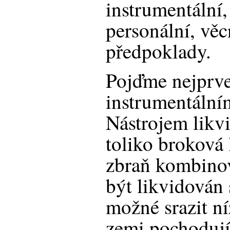
instrumentální,
personální, věc
předpoklady.
Pojďme nejprv
instrumentální
Nástrojem likv
toliko broková 
zbraň kombino
být likvidován 
možné srazit ní
zemi pochodují