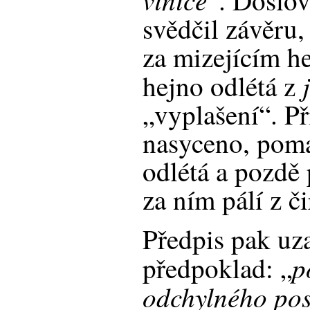
“. Doslo
svědčil závěru,
za mizejícím 
hejno odlétá z
„vyplašení“. Př
nasyceno, poma
odlétá a pozdě 
za ním pálí z č
Předpis pak uz
p
předpoklad: „
odchylného pos