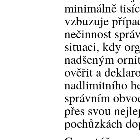
minimálně tisí
vzbuzuje přípa
nečinnost sprá
situaci, kdy or
nadšeným orni
ověřit a deklar
nadlimitního h
správním obvod
přes svou nejle
pochůzkách dop