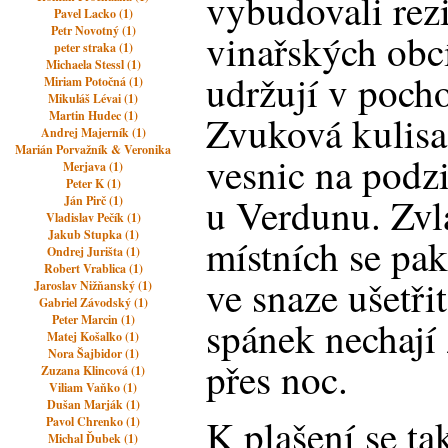
vybudovali rezi
Pavel Lacko (1)
Petr Novotný (1)
vinařských obcí
peter straka (1)
Michaela Stessl (1)
udržují v pocho
Miriam Potočná (1)
Mikuláš Lévai (1)
Martin Hudec (1)
Zvuková kulisa
Andrej Majerník (1)
Marián Porvažník & Veronika
vesnic na podz
Merjava (1)
Peter K (1)
u Verdunu. Zvlá
Ján Pirč (1)
Vladislav Pečík (1)
Jakub Stupka (1)
místních se pak 
Ondrej Jurišta (1)
Robert Vrablica (1)
ve snaze ušetřit
Jaroslav Nižňanský (1)
Gabriel Závodský (1)
Peter Marcin (1)
spánek nechají 
Matej Košalko (1)
Nora Šajbidor (1)
přes noc.
Zuzana Klincová (1)
Viliam Vaňko (1)
Dušan Marják (1)
K plašení se ta
Pavol Chrenko (1)
Michal Ďubek (1)