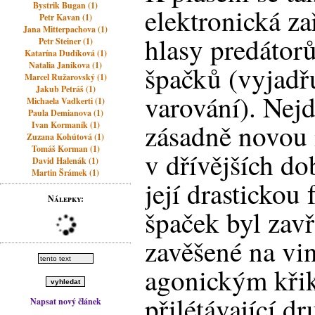
Bystrik Bugan (1)
elektronická za
Petr Kavan (1)
Jana Mitterpachova (1)
hlasy predátor
Petr Steiner (1)
Katarína Dudíková (1)
Natalia Janikova (1)
špačků (vyjadřuj
Marcel Ružarovský (1)
Jakub Petráš (1)
varování). Nej
Michaela Vadkerti (1)
Paula Demianova (1)
zásadně novou 
Ivan Kormaník (1)
Zuzana Kohútová (1)
Tomáš Korman (1)
v dřívějších do
David Halenák (1)
Martin Šrámek (1)
její drastickou
Nálepky:
špaček byl zav
zavěšené na vi
agonickým křik
přilétávající d
Napsat nový článek