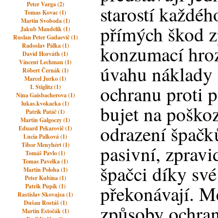
Peter Varga (2)
starostí každéh
Tomas Kovac (1)
Martin Svoboda (1)
přímých škod 
Jakub Mandelík (1)
Ruslan Peter Gadaevič (1)
Radoslav Pálka (1)
konzumací hroz
David Horváth (1)
Vincent Lechman (1)
úvahu náklady
Róbert Černák (1)
Marcel Jurko (1)
ochranu proti p
I. Stiglitz (1)
Nina Gaisbacherova (1)
lukas.kvokacka (1)
bujet na poško
Patrik Patáč (1)
Martin Galgoczy (1)
odrazení špačk
Eduard Pekarovič (1)
Lucia Palková (1)
Tibor Menyhért (1)
pasivní, zpravi
Tomáš Pavlo (1)
Tomas Pavelka (1)
špačci díky své
Martin Poloha (1)
Peter Kubina (1)
překonávají. Me
Patrik Pupík (1)
Rastislav Skovajsa (1)
Dušan Rostáš (1)
způsoby ochran
Martin Estočák (1)