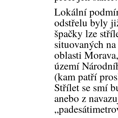
Lokální podmí
odstřelu byly j
špačky lze stříl
situovaných na
oblasti Morava
území Národní
(kam patří pros
Střílet se smí 
anebo z navazu
„padesátimetro