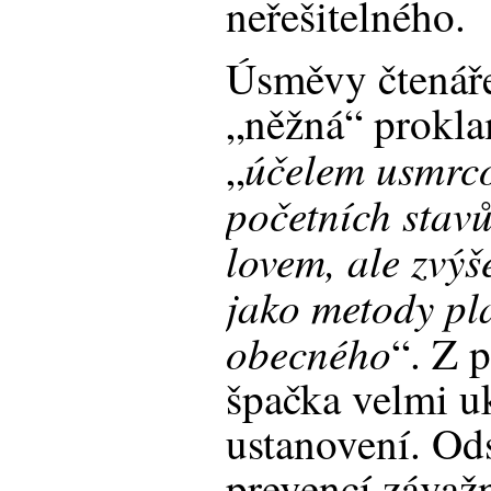
neřešitelného.
Úsměvy čtenáře
„něžná“ prokla
účelem usmrco
„
početních stav
lovem, ale zvýš
jako metody pl
obecného
“. Z 
špačka velmi uk
ustanovení. Ods
prevencí závaž