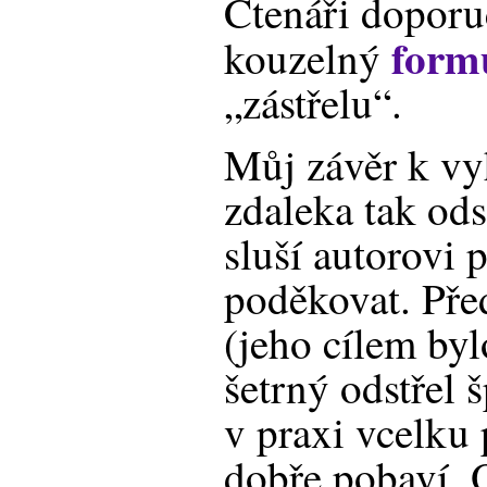
Čtenáři doporu
form
kouzelný
„zástřelu“.
Můj závěr k vy
zdaleka tak od
sluší autorovi 
poděkovat. Pře
(jeho cílem byl
šetrný odstřel š
v praxi vcelku p
dobře pobaví. 