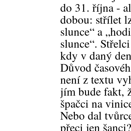
do 31. října - 
dobou: střílet 
slunce“ a „hod
slunce“. Střelci
kdy v daný den
Důvod časového
není z textu vy
jím bude fakt, 
špačci na vinic
Nebo dal tvůrc
přeci jen šanci