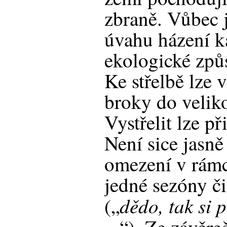
zbraně. Vůbec j
úvahu házení k
ekologické způ
Ke střelbě lze v
broky do velik
Vystřelit lze p
Není sice jasně
omezení v rámc
jedné sezóny či
dědo, tak si p
(„
...