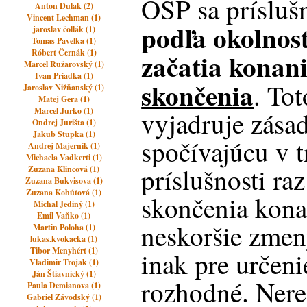
OSP
sa prísluš
Anton Dulak (2)
Vincent Lechman (1)
podľa okolnost
jaroslav čollák (1)
Tomas Pavelka (1)
Róbert Černák (1)
začatia konan
Marcel Ružarovský (1)
Ivan Priadka (1)
skončenia
. To
Jaroslav Nižňanský (1)
Matej Gera (1)
Marcel Jurko (1)
vyjadruje zásad
Ondrej Jurišta (1)
Jakub Stupka (1)
spočívajúcu v t
Andrej Majerník (1)
Michaela Vadkerti (1)
príslušnosti raz
Zuzana Klincová (1)
Zuzana Bukvisova (1)
Zuzana Kohútová (1)
skončenia kona
Michal Jediný (1)
Emil Vaňko (1)
neskoršie zmeny
Martin Poloha (1)
lukas.kvokacka (1)
Tibor Menyhért (1)
inak pre určeni
Vladimir Trojak (1)
Ján Štiavnický (1)
rozhodné. Nere
Paula Demianova (1)
Gabriel Závodský (1)