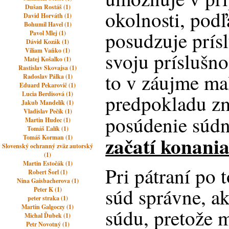
Dušan Rostáš (1)
okolnosti, podľ
David Horváth (1)
Bohumil Havel (1)
posudzuje prísl
Pavol Mlej (1)
Dávid Kozák (1)
Viliam Vaňko (1)
svoju príslušno
Matej Košalko (1)
Rastislav Skovajsa (1)
to v záujme mal
Radoslav Pálka (1)
Eduard Pekarovič (1)
Lucia Berdisová (1)
predpokladu zm
Jakub Mandelík (1)
Vladislav Pečík (1)
posúdenie súdn
Martin Hudec (1)
Tomáš Ľalík (1)
začatí konania
Tomáš Korman (1)
Slovenský ochranný zväz autorský
(1)
Martin Estočák (1)
Pri pátraní po 
Robert Šorl (1)
Nina Gaisbacherova (1)
súd správne, a
Peter K (1)
peter straka (1)
Martin Galgoczy (1)
súdu, pretože ma
Michal Ďubek (1)
Petr Novotný (1)