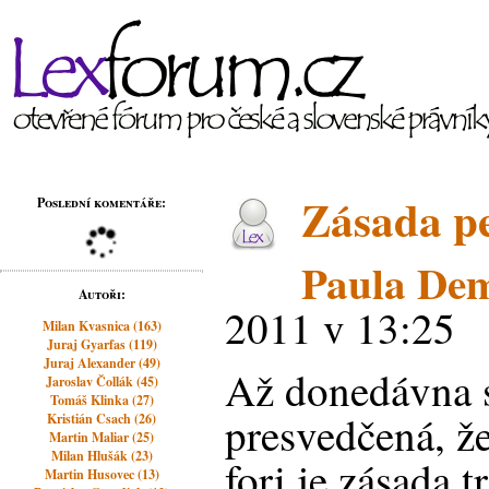
Zásada pe
Poslední komentáře:
Paula De
Autoři:
2011 v 13:25
Milan Kvasnica (163)
Juraj Gyarfas (119)
Juraj Alexander (49)
Až donedávna 
Jaroslav Čollák (45)
Tomáš Klinka (27)
presvedčená, že
Kristián Csach (26)
Martin Maliar (25)
Milan Hlušák (23)
fori je zásada t
Martin Husovec (13)