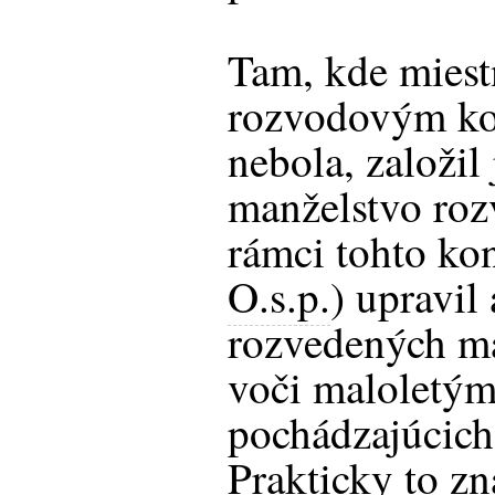
Tam, kde miest
rozvodovým ko
nebola, založil
manželstvo roz
rámci tohto ko
O.s.p.
) upravil
rozvedených ma
voči maloletý
pochádzajúcich
Prakticky to z