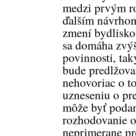
medzi prvým r
ďalším návrhom
zmení bydlisko
sa domáha zvýš
povinnosti, ta
bude predlžovať
nehovoriac o t
uzneseniu o pre
môže byť podan
rozhodovanie o
neprimerane pr