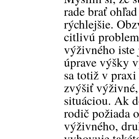
rade brať ohľad
rýchlejšie. Obz
citlivú proble
výživného iste
úprave výšky v
sa totiž v prax
zvýšiť výživné,
situáciou. Ak d
rodič požiada o
výživného, dru
vyhovuje takéto