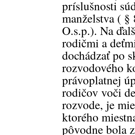
príslušnosti s
manželstva ( § 
O.s.p.). Na ďal
rodičmi a deťm
dochádzať po s
rozvodového k
právoplatnej ú
rodičov voči d
rozvode, je mi
ktorého miestna
pôvodne bola z