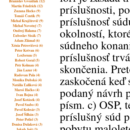
Branislav Gvozdiak (12)
príslušnosti, p
Martin Friedrich (12)
Zuzana Hecko (9)
Tomáš Čentík (9)
príslušnosť súd
Michal Krajčírovič (9)
Michal Novotný (7)
okolností, ktor
Ondrej Halama (7)
Ľuboslav Sisák (7)
súdneho konani
Adam Zlámal (6)
Xénia Petrovičová (6)
Peter Kotvan (6)
príslušnosť trv
Lexforum (5)
Robert Goral (5)
skončenia. Pret
Petr Kolman (4)
Ján Lazur (4)
Radovan Pala (4)
zaskočená keď 
Monika Dubská (4)
Natália Ľalíková (4)
podaný návrh p
Maroš Hačko (4)
Ivan Bojna (4)
písm. c) OSP, 
Josef Kotásek (4)
Pavol Szabo (4)
Pavol Kolesár (3)
príslušný súd p
Josef Šilhán (3)
Peter Pethő (3)
pobytu malolet
Denisa Dulaková (3)
Jakub Jošt (3)