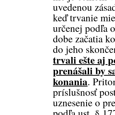
uvedenou zásad
keď trvanie mie
určenej podľa o
dobe začatia ko
do jeho skonče
trvali ešte aj 
prenášali by s
konania
. Prit
príslušnosť po
uznesenie o pre
podľa ust.
§ 17