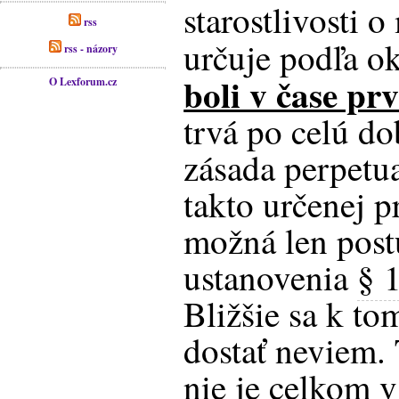
starostlivosti o
rss
určuje podľa o
rss - názory
boli v čase pr
O Lexforum.cz
trvá po celú do
zásada perpetua
takto určenej p
možná len pos
ustanovenia
§ 
Bližšie sa k t
dostať neviem.
nie je celkom v