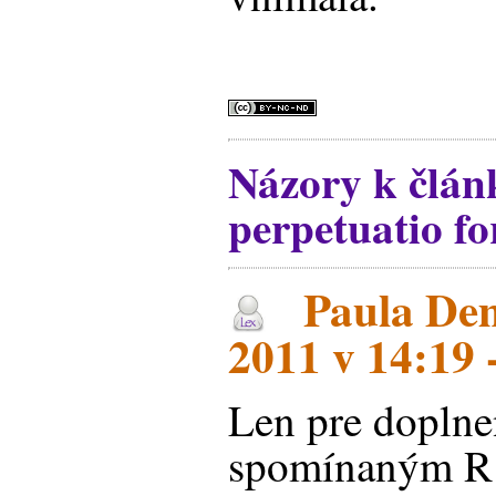
Názory k člá
perpetuatio fo
Paula Dem
2011 v 14:19 
Len pre doplne
spomínaným R 