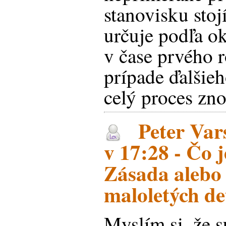
stanovisku stojí
určuje podľa ok
v čase prvého r
prípade ďalšie
celý proces zn
Peter Var
v 17:28 - Čo j
Zásada alebo
maloletých de
Myslím si, že 