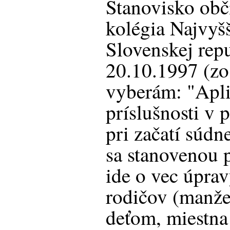
Stanovisko ob
kolégia Najvyš
Slovenskej rep
20.10.1997 (zo
vyberám: "Apli
príslušnosti v
pri začatí súdn
sa stanovenou 
ide o vec úprav
rodičov (manže
deťom, miestna 