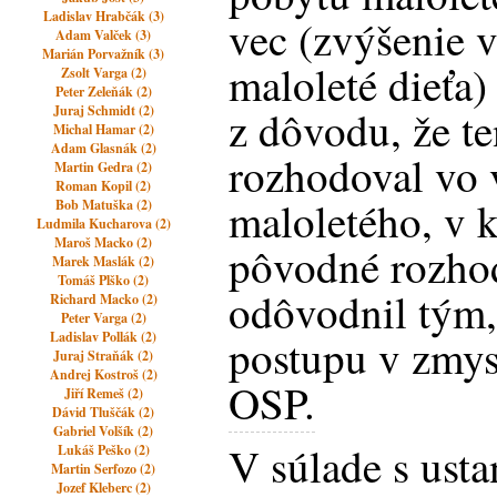
Ladislav Hrabčák (3)
vec (zvýšenie 
Adam Valček (3)
Marián Porvažník (3)
maloleté dieťa)
Zsolt Varga (2)
Peter Zeleňák (2)
Juraj Schmidt (2)
z dôvodu, že t
Michal Hamar (2)
Adam Glasnák (2)
rozhodoval vo v
Martin Gedra (2)
Roman Kopil (2)
maloletého, v 
Bob Matuška (2)
Ludmila Kucharova (2)
Maroš Macko (2)
pôvodné rozhod
Marek Maslák (2)
Tomáš Plško (2)
odôvodnil tým,
Richard Macko (2)
Peter Varga (2)
Ladislav Pollák (2)
postupu v zmys
Juraj Straňák (2)
Andrej Kostroš (2)
OSP.
Jiří Remeš (2)
Dávid Tluščák (2)
Gabriel Volšík (2)
V súlade s us
Lukáš Peško (2)
Martin Serfozo (2)
Jozef Kleberc (2)