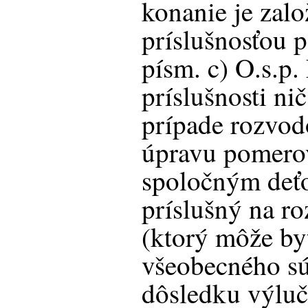
konanie je zal
príslušnosťou p
písm. c) O.s.p.
príslušnosti ni
prípade rozvo
úpravu pomero
spoločným deť
príslušný na r
(ktorý môže by
všeobecného sú
dôsledku výluč