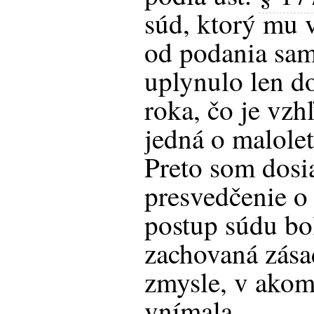
súd, ktorý mu v
od podania sa
uplynulo len do
roka, čo je vzh
jedná o malole
Preto som dosi
presvedčenie o
postup súdu bo
zachovaná zásad
zmysle, v akom
vnímala.