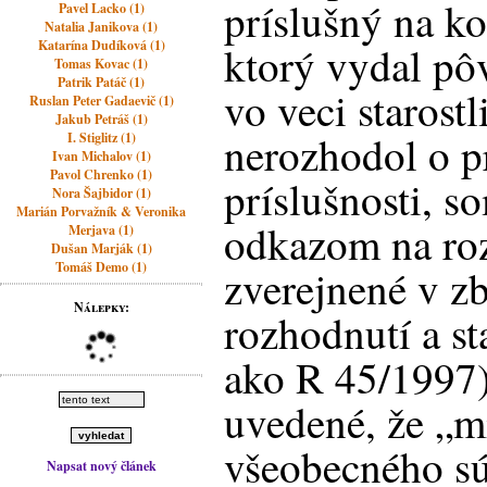
príslušný na k
Pavel Lacko (1)
Natalia Janikova (1)
Katarína Dudíková (1)
ktorý vydal pô
Tomas Kovac (1)
Patrik Patáč (1)
vo veci starostl
Ruslan Peter Gadaevič (1)
Jakub Petráš (1)
nerozhodol o p
I. Stiglitz (1)
Ivan Michalov (1)
Pavol Chrenko (1)
príslušnosti, so
Nora Šajbidor (1)
Marián Porvažník & Veronika
odkazom na ro
Merjava (1)
Dušan Marják (1)
Tomáš Demo (1)
zverejnené v z
Nálepky:
rozhodnutí a s
ako R 45/1997)
uvedené, že „mi
všeobecného sú
Napsat nový článek