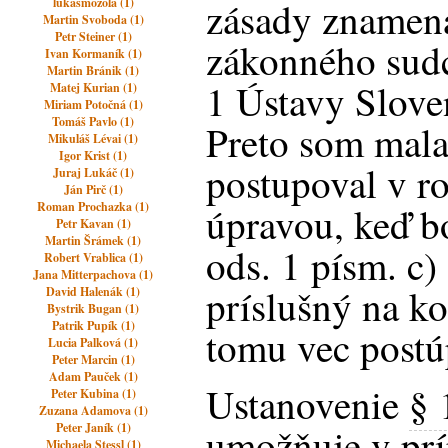
zásady znamená
lukasmozola (1)
Martin Svoboda (1)
Petr Steiner (1)
zákonného sudc
Ivan Kormaník (1)
Martin Bránik (1)
1 Ústavy Slove
Matej Kurian (1)
Miriam Potočná (1)
Tomáš Pavlo (1)
Preto som mala 
Mikuláš Lévai (1)
Igor Krist (1)
postupoval v r
Juraj Lukáč (1)
Ján Pirč (1)
Roman Prochazka (1)
úpravou, keď bo
Petr Kavan (1)
Martin Šrámek (1)
ods. 1 písm. c
Robert Vrablica (1)
Jana Mitterpachova (1)
príslušný na k
David Halenák (1)
Bystrik Bugan (1)
Patrik Pupík (1)
tomu vec postúp
Lucia Palková (1)
Peter Marcin (1)
Adam Pauček (1)
Ustanovenie
§ 
Peter Kubina (1)
Zuzana Adamova (1)
Peter Janík (1)
umožňuje v prí
Michaela Stessl (1)