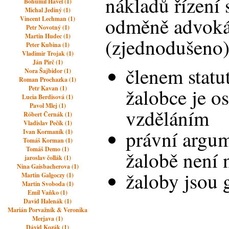
nákladů řízení 
Bohumil Havel (1)
Michal Jediný (1)
odměně advokát
Vincent Lechman (1)
Petr Novotný (1)
Martin Hudec (1)
(zjednodušeno)
Peter Kubina (1)
Vladimir Trojak (1)
Ján Pirč (1)
členem statu
Nora Šajbidor (1)
Roman Prochazka (1)
Petr Kavan (1)
žalobce je o
Lucia Berdisová (1)
Pavol Mlej (1)
vzděláním
Róbert Černák (1)
Vladislav Pečík (1)
právní argu
Ivan Kormaník (1)
Tomáš Korman (1)
Tomáš Demo (1)
žalobě není 
jaroslav čollák (1)
Nina Gaisbacherova (1)
žaloby jsou 
Martin Galgoczy (1)
Martin Svoboda (1)
Emil Vaňko (1)
David Halenák (1)
Marián Porvažník & Veronika
Merjava (1)
Dávid Kozák (1)