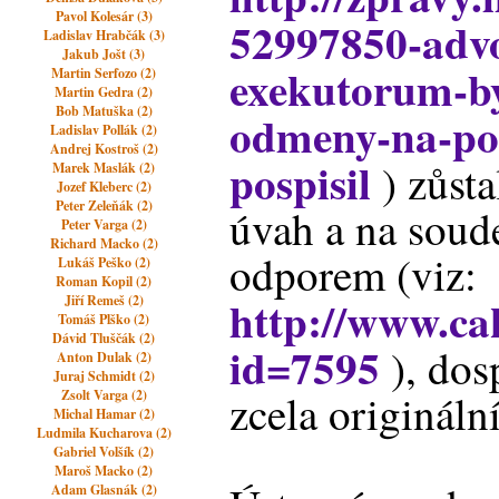
Pavol Kolesár (3)
52997850-adv
Ladislav Hrabčák (3)
Jakub Jošt (3)
exekutorum-by
Martin Serfozo (2)
Martin Gedra (2)
Bob Matuška (2)
odmeny-na-po
Ladislav Pollák (2)
Andrej Kostroš (2)
pospisil
) zůsta
Marek Maslák (2)
Jozef Kleberc (2)
Peter Zeleňák (2)
úvah a na soude
Peter Varga (2)
Richard Macko (2)
odporem (viz:
Lukáš Peško (2)
Roman Kopil (2)
http://www.cak
Jiří Remeš (2)
Tomáš Plško (2)
Dávid Tluščák (2)
id=7595
), dosp
Anton Dulak (2)
Juraj Schmidt (2)
zcela origináln
Zsolt Varga (2)
Michal Hamar (2)
Ludmila Kucharova (2)
Gabriel Volšík (2)
Maroš Macko (2)
Adam Glasnák (2)