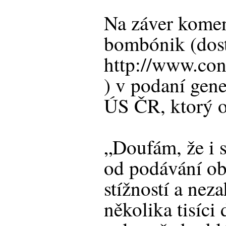
Na záver komen
bombónik (dos
http://www.con
) v podaní gene
ÚS ČR, ktorý 
„Doufám, že i s
od podávání o
stížností a nez
několika tisíci