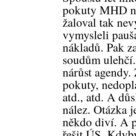
pokuty MHD ne
žaloval tak ne
vymysleli pauš
nákladů. Pak za
soudům ulehčí.
nárůst agendy.
pokuty, nedopl
atd., atd. A d
nález. Otázka j
někdo diví. A 
řešit ÚS. Kdyb