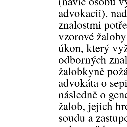
(navíc osobu v
advokacii), n
znalostmi potř
vzorové žaloby
úkon, který vyž
odborných znal
žalobkyně požá
advokáta o sep
následně o gen
žalob, jejich h
soudu a zastupo