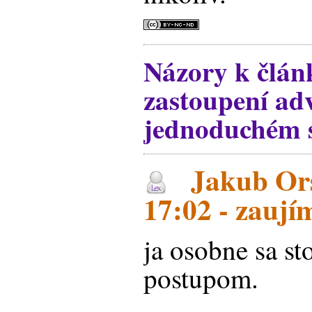
Názory k člán
zastoupení ad
jednoduchém 
Jakub Ors
17:02 - zaují
ja osobne sa s
postupom.