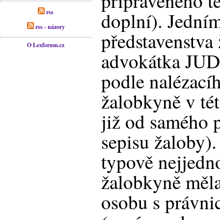
připraveného t
rss
doplní). Jedním
rss - názory
představenstva
O Lexforum.cz
advokátka JUDr
podle nalézací
žalobkyně v tét
již od samého 
sepisu žaloby).
typově nejjedn
žalobkyně měla
osobu s právn