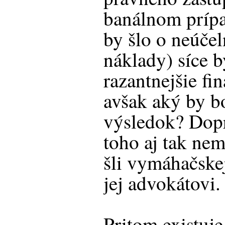
banálnom prípa
by šlo o neúče
náklady) síce b
razantnejšie fi
avšak aký by 
výsledok? Dop
toho aj tak nem
šli vymáhačskej
jej advokátovi.
Pritom existuje