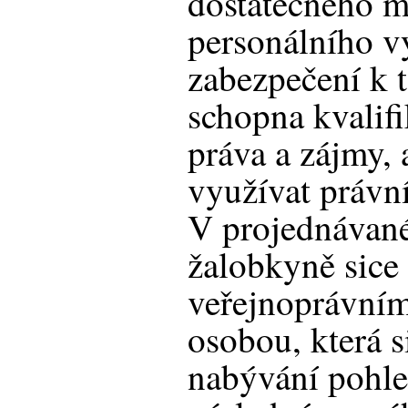
dostatečného m
personálního v
zabezpečení k 
schopna kvalifi
práva a zájmy,
využívat právn
V projednávan
žalobkyně sice
veřejnoprávním
osobou, která 
nabývání pohle