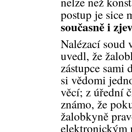
nelze než konst
postup je sice
současně i zje
Nalézací soud 
uvedl, že žalob
zástupce sami d
si vědomi jedn
věcí; z úřední č
známo, že poku
žalobkyně pra
elektronickým 