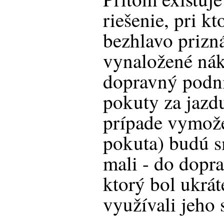
riešenie, pri k
bezhlavo prizn
vynaložené nák
dopravný podn
pokuty za jazdu
prípade vymože
pokuta) budú 
mali - do dopr
ktorý bol ukrát
využívali jeho 