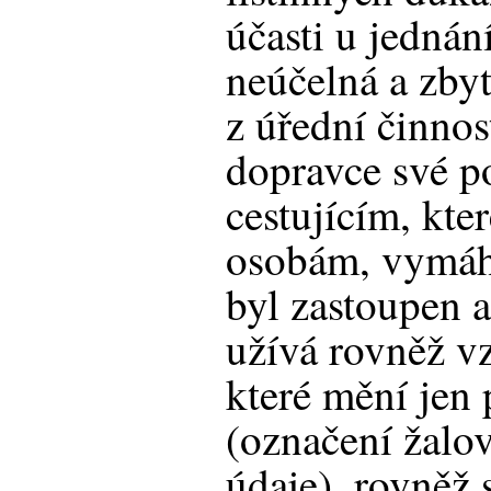
účasti u jednání
neúčelná a zbyt
z úřední činnos
dopravce své p
cestujícím, kte
osobám, vymáh
byl zastoupen 
užívá rovněž v
které mění jen 
(označení žalo
údaje), rovněž 