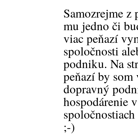
Samozrejme z p
mu jedno či bud
viac peňazí vy
spoločnosti al
podniku. Na st
peňazí by som 
dopravný podni
hospodárenie v
spoločnostiach
;-)