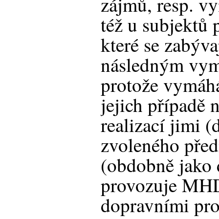
zájmů, resp. v
též u subjektů
které se zabýv
následným vym
protože vymáh
jejich případě 
realizací jimi 
zvoleného před
(obdobně jako 
provozuje MHD
dopravními pros