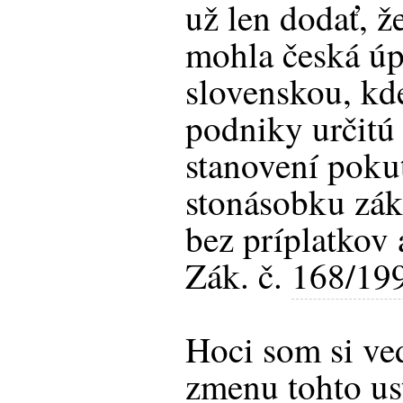
už len dodať, ž
mohla česká úp
slovenskou, kd
podniky určitú 
stanovení poku
stonásobku zák
bez príplatkov 
Zák. č.
168/19
Hoci som si ve
zmenu tohto us