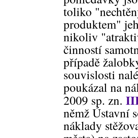
toliko "nechtě
produktem" jeh
nikoliv "atrakt
činností samot
případě žalobk
souvislosti nal
poukázal na nál
II
2009 sp. zn.
němž Ústavní s
náklady stěžova