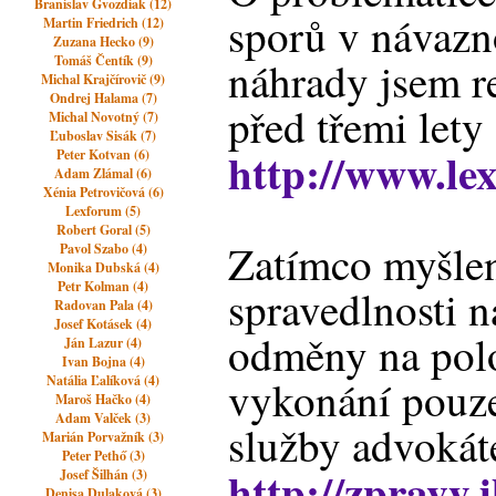
Branislav Gvozdiak (12)
sporů v návazno
Martin Friedrich (12)
Zuzana Hecko (9)
Tomáš Čentík (9)
náhrady jsem r
Michal Krajčírovič (9)
Ondrej Halama (7)
před třemi lety
Michal Novotný (7)
Ľuboslav Sisák (7)
http://www.le
Peter Kotvan (6)
Adam Zlámal (6)
Xénia Petrovičová (6)
Lexforum (5)
Robert Goral (5)
Zatímco myšlen
Pavol Szabo (4)
Monika Dubská (4)
Petr Kolman (4)
spravedlnosti n
Radovan Pala (4)
Josef Kotásek (4)
odměny na polo
Ján Lazur (4)
Ivan Bojna (4)
Natália Ľalíková (4)
vykonání pouz
Maroš Hačko (4)
Adam Valček (3)
služby advokát
Marián Porvažník (3)
Peter Pethő (3)
http://zpravy.
Josef Šilhán (3)
Denisa Dulaková (3)