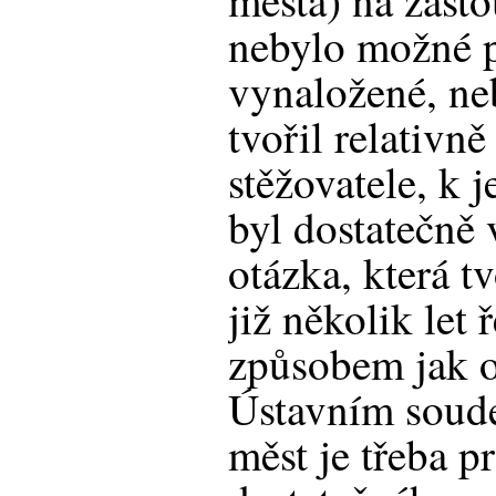
města) na zast
nebylo možné p
vynaložené, ne
tvořil relativn
stěžovatele, k 
byl dostatečně 
otázka, která tv
již několik let
způsobem jak o
Ústavním soude
měst je třeba p