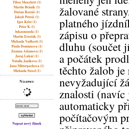
Tibor Menyhért (1)
žalované strany
Martin Bránik (1)
Dušan Rostáš (1)
Jakub Petráš (1)
platného jízdní
Igor Krist (1)
Peter K (1)
zápisu o přepra
lukasmozola (1)
Martin Estočák (1)
Michaela Vadkerti (1)
dluhu (součet j
Paula Demianova (1)
Zuzana Adamova (1)
a počátek prod
Juraj Lukáč (1)
Natalia Janikova (1)
těchto žalob je 
Jana Mitterpachova (1)
Michaela Stessl (1)
nevyžadující ž
Nálepky:
znalosti (navíc 
automaticky př
počítačovým p
Napsat nový článek