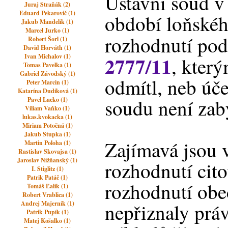
Ústavní soud v
Juraj Straňák (2)
Eduard Pekarovič (1)
období loňskéh
Jakub Mandelík (1)
Marcel Jurko (1)
rozhodnutí pod
Robert Šorl (1)
David Horváth (1)
2777/11
Ivan Michalov (1)
, který
Tomas Pavelka (1)
Gabriel Závodský (1)
odmítl, neb úč
Peter Marcin (1)
Katarína Dudíková (1)
soudu není zab
Pavel Lacko (1)
Viliam Vaňko (1)
lukas.kvokacka (1)
Miriam Potočná (1)
Jakub Stupka (1)
Zajímavá jsou 
Martin Poloha (1)
Rastislav Skovajsa (1)
Jaroslav Nižňanský (1)
rozhodnutí cit
I. Stiglitz (1)
Patrik Patáč (1)
rozhodnutí obe
Tomáš Ľalík (1)
Robert Vrablica (1)
Andrej Majerník (1)
nepřiznaly prá
Patrik Pupík (1)
Matej Košalko (1)