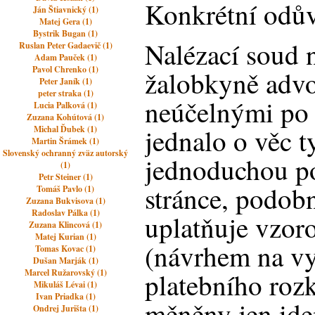
Konkrétní odů
Ján Štiavnický (1)
Matej Gera (1)
Bystrik Bugan (1)
Nalézací soud 
Ruslan Peter Gadaevič (1)
Adam Pauček (1)
Pavol Chrenko (1)
žalobkyně advo
Peter Janík (1)
peter straka (1)
neúčelnými po z
Lucia Palková (1)
Zuzana Kohútová (1)
jednalo o věc 
Michal Ďubek (1)
Martin Šrámek (1)
Slovenský ochranný zväz autorský
jednoduchou po
(1)
Petr Steiner (1)
stránce, podob
Tomáš Pavlo (1)
Zuzana Bukvisova (1)
Radoslav Pálka (1)
uplatňuje vzor
Zuzana Klincová (1)
Matej Kurian (1)
(návrhem na vy
Tomas Kovac (1)
Dušan Marják (1)
Marcel Ružarovský (1)
platebního rozk
Mikuláš Lévai (1)
Ivan Priadka (1)
měněny jen iden
Ondrej Jurišta (1)