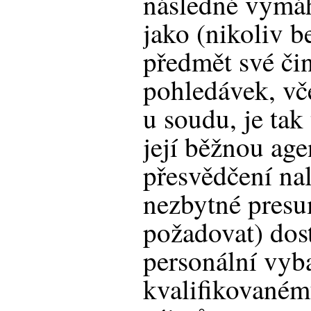
následné vymáh
jako (nikoliv 
předmět své či
pohledávek, vče
u soudu, je tak
její běžnou ag
přesvědčení na
nezbytné presu
požadovat) dost
personální vyb
kvalifikovaném