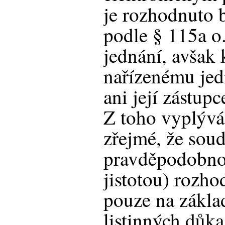
je rozhodnuto 
podle § 115a o. 
jednání, avšak
nařízenému jed
ani její zástup
Z toho vyplývá,
zřejmé, že soud
pravděpodobnost
jistotou) rozho
pouze na zákla
listinných důka