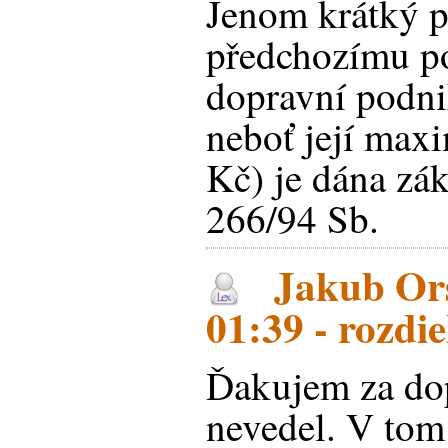
Jenom krátký p
předchozímu po
dopravní podni
neboť její max
Kč) je dána zá
266/94 Sb.
Jakub Ors
01:39 - rozdi
Ďakujem za do
nevedel. V tom