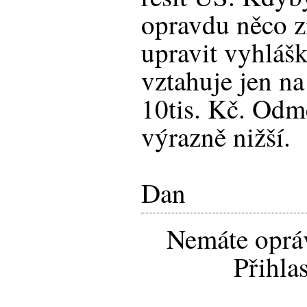
opravdu něco zm
upravit vyhlášk
vztahuje jen na
10tis. Kč. Odm
výrazně nižší.
Dan
Nemáte opráv
Přihla