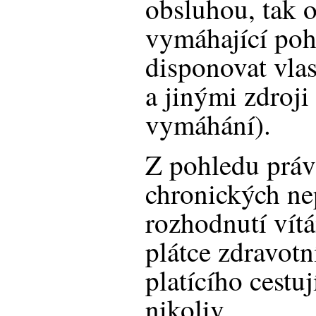
obsluhou, tak 
vymáhající po
disponovat vla
a jinými zdroji 
vymáhání).
Z pohledu práv
chronických ne
rozhodnutí vít
plátce zdravotn
platícího cest
nikoliv.