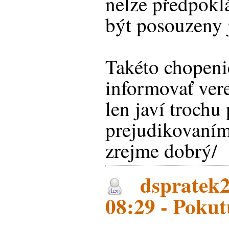
nelze předpokl
být posouzeny 
Takéto chopeni
informovať vere
len javí troch
prejudikovaním
zrejme dobrý/
dspratek2
08:29 - Pokut