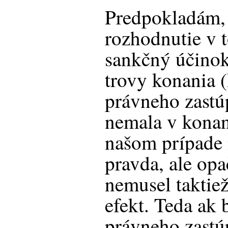
Predpokladám, ž
rozhodnutie v 
sankčný účinok
trovy konania 
právneho zastúp
nemala v konan
našom prípade n
pravda, ale op
nemusel taktiež
efekt. Teda ak 
právneho zastú