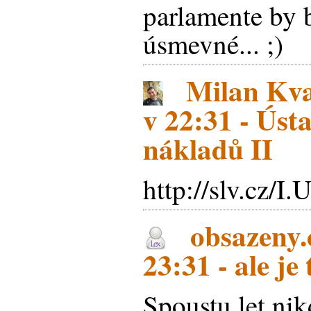
parlamente by 
úsmevné... ;)
Milan Kva
v 22:31 - Úst
nákladů II
http://slv.cz/
obsazeny.c
23:31 - ale je
Spoustu let nik