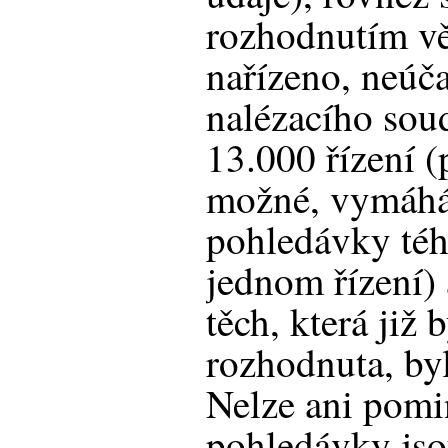
rozhodnutím věc
nařízeno, neúča
nalézacího soud
13.000 řízení (p
možné, vymáhá
pohledávky téh
jednom řízení) 
těch, která již 
rozhodnuta, byl
Nelze ani pomin
pohledávky jso