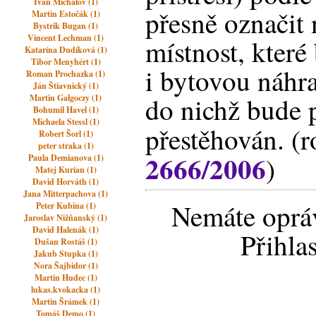
Ivan Michalov (1)
přesně označit 
Martin Estočák (1)
Bystrik Bugan (1)
Vincent Lechman (1)
místnost, které
Katarína Dudíková (1)
Tibor Menyhért (1)
i bytovou náhra
Roman Prochazka (1)
Ján Štiavnický (1)
do nichž bude 
Martin Galgoczy (1)
Bohumil Havel (1)
Michaela Stessl (1)
přestěhován. (
Robert Šorl (1)
peter straka (1)
2666/2006
)
Paula Demianova (1)
Matej Kurian (1)
David Horváth (1)
Jana Mitterpachova (1)
Nemáte opráv
Peter Kubina (1)
Jaroslav Nižňanský (1)
David Halenák (1)
Přihla
Dušan Rostáš (1)
Jakub Stupka (1)
Nora Šajbidor (1)
Martin Hudec (1)
lukas.kvokacka (1)
Martin Šrámek (1)
Tomáš Demo (1)