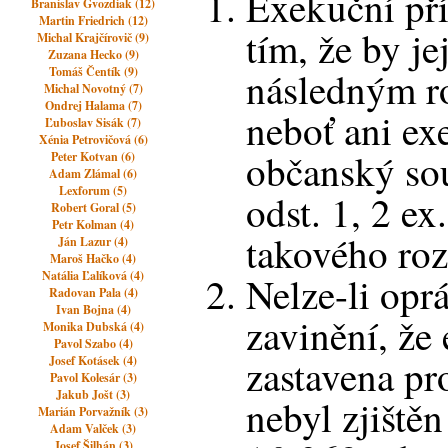
Exekuční pří
Branislav Gvozdiak (12)
Martin Friedrich (12)
tím, že by je
Michal Krajčírovič (9)
Zuzana Hecko (9)
Tomáš Čentík (9)
následným r
Michal Novotný (7)
Ondrej Halama (7)
neboť ani ex
Ľuboslav Sisák (7)
Xénia Petrovičová (6)
občanský sou
Peter Kotvan (6)
Adam Zlámal (6)
Lexforum (5)
odst. 1, 2 ex.
Robert Goral (5)
Petr Kolman (4)
takového roz
Ján Lazur (4)
Maroš Hačko (4)
Natália Ľalíková (4)
Nelze-li opr
Radovan Pala (4)
Ivan Bojna (4)
zavinění, že
Monika Dubská (4)
Pavol Szabo (4)
zastavena pr
Josef Kotásek (4)
Pavol Kolesár (3)
Jakub Jošt (3)
nebyl zjištěn
Marián Porvažník (3)
Adam Valček (3)
Josef Šilhán (3)