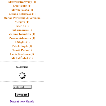
Marcel Ružarovský (1)
Emil Vaňko (1)
Martin Poloha (1)
Zuzana Bukvisova (1)
Marián Porvažník & Veronika
Merjava (1)
Peter K (1)
lukasmozola (1)
Zuzana Kohútová (1)
Zuzana Adamova (1)
I. Stiglitz (1)
Patrik Pupík (1)
Tomáš Pavlo (1)
Lucia Berdisová (1)
Michal Ďubek (1)
Nálepky:
Napsat nový článek