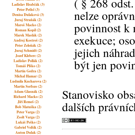
( § 268 odst. 
Ladislav Hrabčák (3)
Peter Pethő (3)
nelze opráv
Denisa Dulaková (3)
Juraj Straňák (2)
povinnost k 
Maroš Macko (2)
Roman Kopil (2)
exekuce; os
Marek Maslák (2)
Andrej Kostroš (2)
Peter Zeleňák (2)
jejich náhra
Juraj Schmidt (2)
Jozef Kleberc (2)
být jen povi
Ladislav Pollák (2)
Tomáš Plško (2)
Martin Gedra (2)
Michal Hamar (2)
Ludmila Kucharova (2)
Martin Serfozo (2)
Stanovisko obs
Adam Glasnák (2)
Richard Macko (2)
dalších právníc
Jiří Remeš (2)
Bob Matuška (2)
Peter Varga (2)
Zsolt Varga (2)
Lukáš Peško (2)
Gabriel Volšík (2)
Anton Dulak (2)