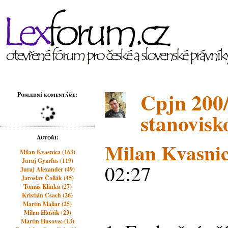
Cpjn 200/
Poslední komentáře:
stanovisk
Autoři:
Milan Kvasni
Milan Kvasnica (163)
Juraj Gyarfas (119)
02:27
Juraj Alexander (49)
Jaroslav Čollák (45)
Tomáš Klinka (27)
Kristián Csach (26)
Martin Maliar (25)
Milan Hlušák (23)
Martin Husovec (13)