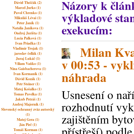
Názory k člán
Dávid Tluščák (2)
Marcel Jurko (1)
výkladové sta
Pavol Chrenko (1)
Mikuláš Lévai (1)
Peter Janík (1)
exekucím:
Natalia Janikova (1)
Ondrej Jurišta (1)
Lucia Palková (1)
Ivan Priadka (1)
Milan Kva
Vladimir Trojak (1)
jaroslav čollák (1)
v 00:53 - vykl
Juraj Lukáč (1)
Viliam Vaňko (1)
Nina Gaisbacherova (1)
náhrada
Ivan Kormaník (1)
Dávid Kozák (1)
Petr Steiner (1)
Matej Košalko (1)
Usnesení o nař
Tomas Pavelka (1)
Jakub Petráš (1)
rozhodnutí vyk
Andrej Majerník (1)
Slovenský ochranný zväz autorský
zajištěním byt
(1)
Matej Gera (1)
Ján Pirč (1)
přístřeší) podle
Tomáš Korman (1)