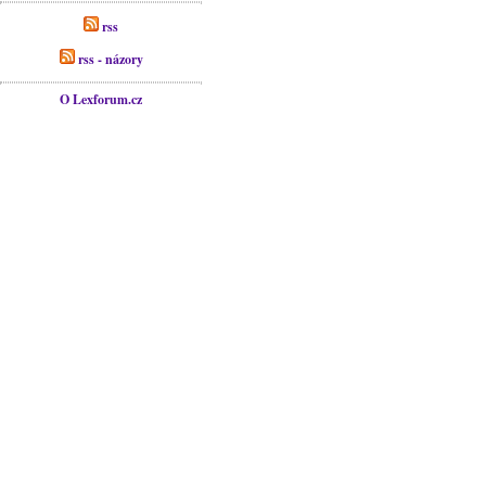
rss
rss - názory
O Lexforum.cz