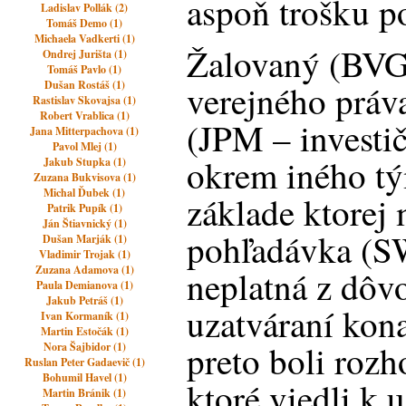
aspoň trošku po
Ladislav Pollák (2)
Tomáš Demo (1)
Michaela Vadkerti (1)
Žalovaný (BVG
Ondrej Jurišta (1)
Tomáš Pavlo (1)
Dušan Rostáš (1)
verejného práva
Rastislav Skovajsa (1)
Robert Vrablica (1)
(JPM – investi
Jana Mitterpachova (1)
Pavol Mlej (1)
okrem iného tý
Jakub Stupka (1)
Zuzana Bukvisova (1)
Michal Ďubek (1)
základe ktorej
Patrik Pupík (1)
Ján Štiavnický (1)
pohľadávka (S
Dušan Marják (1)
Vladimir Trojak (1)
Zuzana Adamova (1)
neplatná z dôv
Paula Demianova (1)
Jakub Petráš (1)
uzatváraní konal
Ivan Kormaník (1)
Martin Estočák (1)
preto boli rozh
Nora Šajbidor (1)
Ruslan Peter Gadaevič (1)
Bohumil Havel (1)
ktoré viedli k 
Martin Bránik (1)