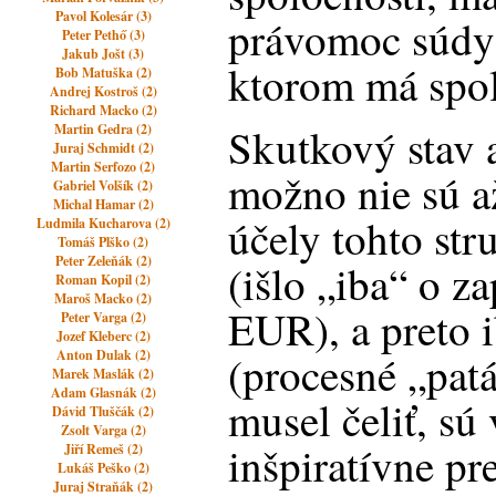
Pavol Kolesár (3)
právomoc súdy 
Peter Pethő (3)
Jakub Jošt (3)
ktorom má spol
Bob Matuška (2)
Andrej Kostroš (2)
Richard Macko (2)
Skutkový stav 
Martin Gedra (2)
Juraj Schmidt (2)
Martin Serfozo (2)
možno nie sú až
Gabriel Volšík (2)
Michal Hamar (2)
účely tohto st
Ludmila Kucharova (2)
Tomáš Plško (2)
Peter Zeleňák (2)
(išlo „iba“ o z
Roman Kopil (2)
Maroš Macko (2)
EUR), a preto 
Peter Varga (2)
Jozef Kleberc (2)
Anton Dulak (2)
(procesné „patá
Marek Maslák (2)
Adam Glasnák (2)
musel čeliť, sú
Dávid Tluščák (2)
Zsolt Varga (2)
inšpiratívne pr
Jiří Remeš (2)
Lukáš Peško (2)
Juraj Straňák (2)