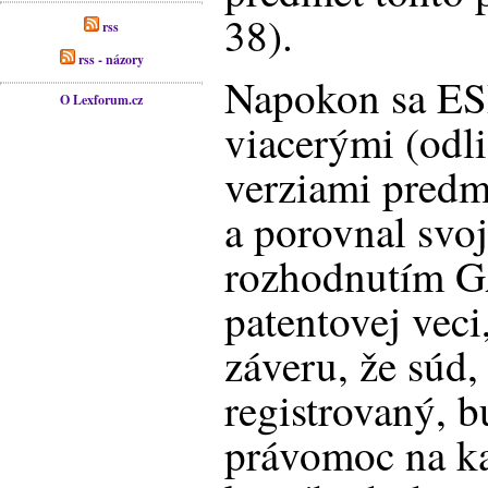
38).
rss
rss - názory
Napokon sa ESD
O Lexforum.cz
viacerými (odl
verziami predm
a porovnal svoj
rozhodnutím G
patentovej veci
záveru, že súd,
registrovaný, 
právomoc na ka