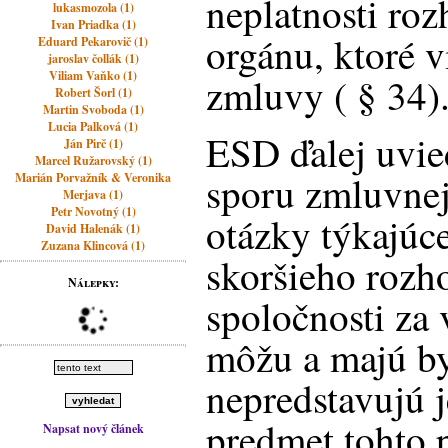
neplatnosti ro
lukasmozola (1)
Ivan Priadka (1)
orgánu, ktoré v
Eduard Pekarovič (1)
jaroslav čollák (1)
Viliam Vaňko (1)
zmluvy ( § 34)
Robert Šorl (1)
Martin Svoboda (1)
Lucia Palková (1)
ESD ďalej uvie
Ján Pirč (1)
Marcel Ružarovský (1)
sporu zmluvne
Marián Porvažník & Veronika
Merjava (1)
Petr Novotný (1)
otázky týkajúce
David Halenák (1)
Zuzana Klincová (1)
skoršieho rozh
Nálepky:
spoločnosti za v
môžu a majú b
nepredstavujú 
predmet tohto 
Napsat nový článek