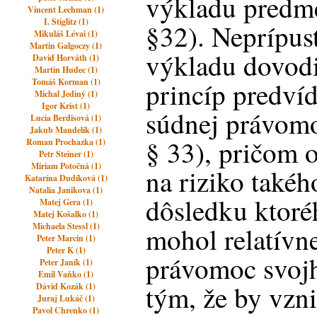
výkladu predme
Vincent Lechman (1)
I. Stiglitz (1)
§32). Neprípus
Mikuláš Lévai (1)
Martin Galgoczy (1)
výkladu dovod
David Horváth (1)
Martin Hudec (1)
Tomáš Korman (1)
princíp predvíd
Michal Jediný (1)
Igor Krist (1)
súdnej právomoc
Lucia Berdisová (1)
Jakub Mandelík (1)
§ 33), pričom 
Roman Prochazka (1)
Petr Steiner (1)
Miriam Potočná (1)
na riziko takéh
Katarína Dudíková (1)
Natalia Janikova (1)
dôsledku ktoré
Matej Gera (1)
Matej Košalko (1)
Michaela Stessl (1)
mohol relatívn
Peter Marcin (1)
Peter K (1)
právomoc svojh
Peter Janík (1)
Emil Vaňko (1)
tým, že by vzn
Dávid Kozák (1)
Juraj Lukáč (1)
Pavol Chrenko (1)