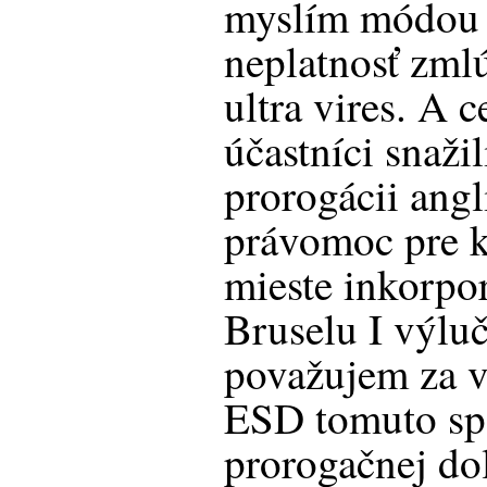
myslím módou 
neplatnosť zml
ultra vires. A 
účastníci snažil
prorogácii ang
právomoc pre k
mieste inkorpor
Bruselu I výlu
považujem za v
ESD tomuto sp
prorogačnej do