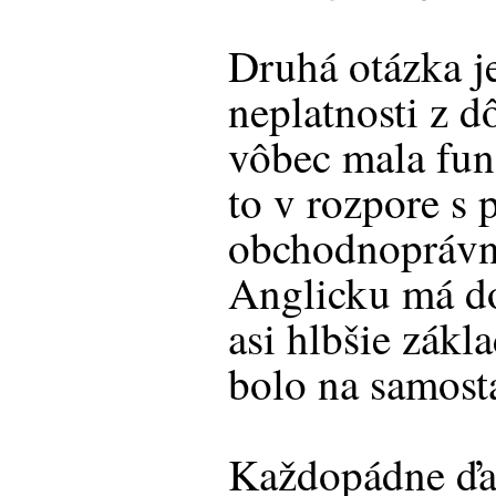
Druhá otázka je
neplatnosti z d
vôbec mala fun
to v rozpore s 
obchodnoprávn
Anglicku má dok
asi hlbšie zákl
bolo na samosta
Každopádne ďaku