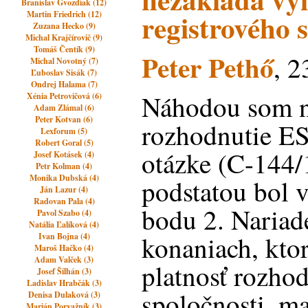
Branislav Gvozdiak (12)
registrového 
Martin Friedrich (12)
Zuzana Hecko (9)
Michal Krajčírovič (9)
Tomáš Čentík (9)
Peter Pethő
, 2
Michal Novotný (7)
Ľuboslav Sisák (7)
Ondrej Halama (7)
Náhodou som na
Xénia Petrovičová (6)
Adam Zlámal (6)
Peter Kotvan (6)
rozhodnutie ES
Lexforum (5)
Robert Goral (5)
otázke (C-144/
Josef Kotásek (4)
Petr Kolman (4)
Monika Dubská (4)
podstatou bol 
Ján Lazur (4)
Radovan Pala (4)
bodu 2. Nariade
Pavol Szabo (4)
Natália Ľalíková (4)
konaniach, kto
Ivan Bojna (4)
Maroš Hačko (4)
Adam Valček (3)
platnosť rozho
Josef Šilhán (3)
Ladislav Hrabčák (3)
spoločnosti, m
Denisa Dulaková (3)
Marián Porvažník (3)