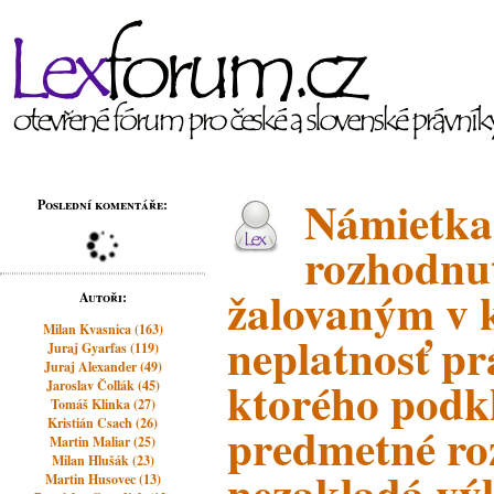
Námietka 
Poslední komentáře:
rozhodnut
žalovaným v 
Autoři:
Milan Kvasnica (163)
neplatnosť p
Juraj Gyarfas (119)
Juraj Alexander (49)
ktorého podk
Jaroslav Čollák (45)
Tomáš Klinka (27)
Kristián Csach (26)
predmetné ro
Martin Maliar (25)
Milan Hlušák (23)
nezakladá vý
Martin Husovec (13)