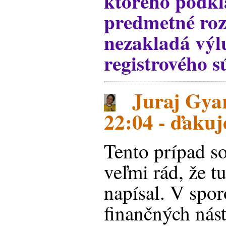
ktorého podk
predmetné roz
nezakladá vý
registrového 
Juraj Gyar
22:04 - ďaku
Tento prípad s
veľmi rád, že t
napísal. V spo
finančných nás