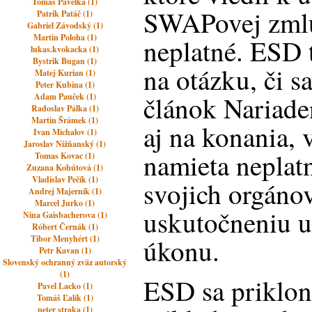
Tomas Pavelka (1)
SWAPovej zmlu
Patrik Patáč (1)
Gabriel Závodský (1)
Martin Poloha (1)
neplatné. ESD 
lukas.kvokacka (1)
Bystrik Bugan (1)
na otázku, či s
Matej Kurian (1)
Peter Kubina (1)
článok Nariade
Adam Pauček (1)
Radoslav Pálka (1)
Martin Šrámek (1)
aj na konania, 
Ivan Michalov (1)
Jaroslav Nižňanský (1)
namieta neplat
Tomas Kovac (1)
Zuzana Kohútová (1)
Vladislav Pečík (1)
svojich orgánov
Andrej Majerník (1)
Marcel Jurko (1)
uskutočneniu u
Nina Gaisbacherova (1)
Róbert Černák (1)
Tibor Menyhért (1)
úkonu.
Petr Kavan (1)
Slovenský ochranný zväz autorský
(1)
ESD sa priklon
Pavel Lacko (1)
Tomáš Ľalík (1)
peter straka (1)