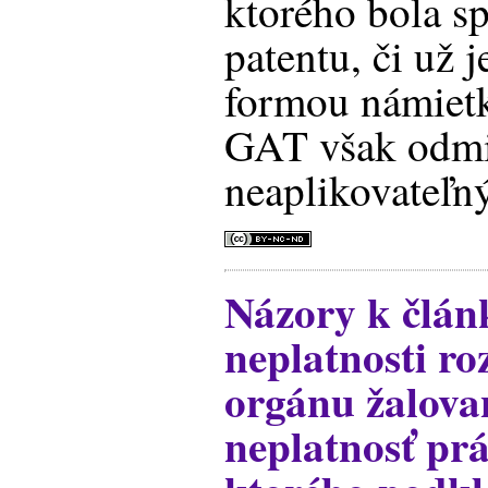
ktorého bola s
patentu, či už j
formou námietk
GAT však odmi
neaplikovateľný
Názory k člá
neplatnosti r
orgánu žalova
neplatnosť pr