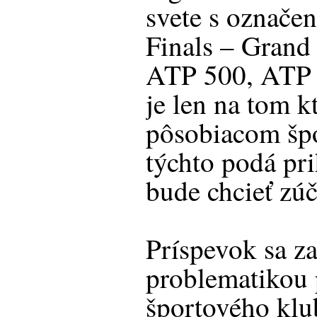
svete s označ
Finals – Grand
ATP 500, ATP
je len na tom 
pôsobiacom špo
týchto podá pri
bude chcieť zúč
Príspevok sa z
problematikou 
športového kl