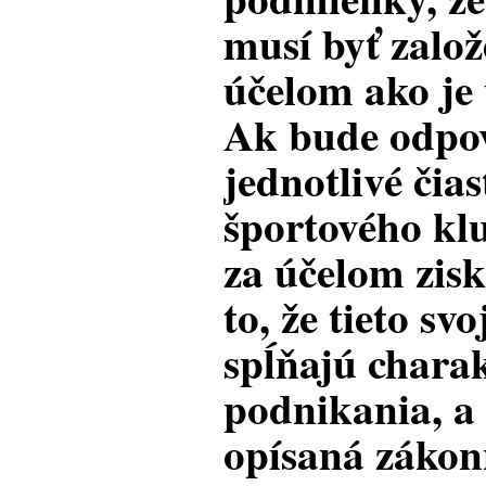
musí byť zalo
účelom ako je
Ak bude odpov
jednotlivé čias
športového kl
za účelom zis
to, že tieto s
spĺňajú charak
podnikania, a 
opísaná zákon