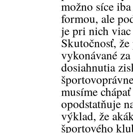
možno síce iba
formou, ale pod
je pri nich via
Skutočnosť, že
vykonávané za 
dosiahnutia zis
športovoprávne
musíme chápať
opodstatňuje n
výklad, že aká
športového klub