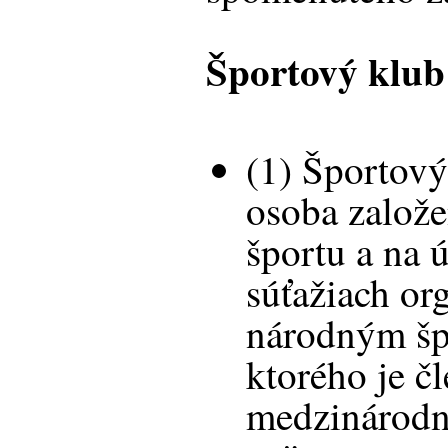
Športový klub
(1) Športový
osoba založ
športu a na 
súťažiach or
národným š
ktorého je č
medzinárod