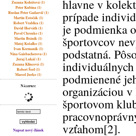
hlavne v kolek
Zuzana Kohútová (1)
Peter Kubina (1)
prípade indivi
Ruslan Peter Gadaevič (1)
Martin Estočák (1)
Robert Vrablica (1)
je podmienka o
David Horváth (1)
Pavol Chrenko (1)
športovcov nev
Martin Bránik (1)
Matej Košalko (1)
Ivan Kormaník (1)
podstatná. Pôs
Nina Gaisbacherova (1)
Juraj Lukáč (1)
individuálnych 
Zuzana Klincová (1)
Robert Šorl (1)
podmienené jeh
Marcel Jurko (1)
Nálepky:
organizáciou v
športovom klub
pracovnoprávn
vzťahom[2].
Napsat nový článek