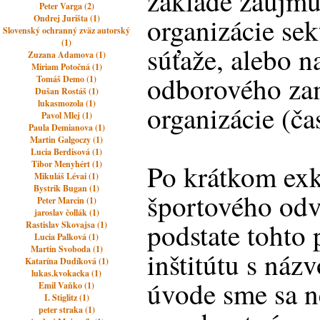
základe záujmu
Peter Varga (2)
organizácie se
Ondrej Jurišta (1)
Slovenský ochranný zväz autorský
(1)
súťaže, alebo n
Zuzana Adamova (1)
Miriam Potočná (1)
odborového za
Tomáš Demo (1)
Dušan Rostáš (1)
lukasmozola (1)
organizácie (čas
Pavol Mlej (1)
Paula Demianova (1)
Martin Galgoczy (1)
Lucia Berdisová (1)
Tibor Menyhért (1)
Po krátkom exk
Mikuláš Lévai (1)
Bystrik Bugan (1)
športového odv
Peter Marcin (1)
jaroslav čollák (1)
podstate tohto 
Rastislav Skovajsa (1)
Lucia Palková (1)
Martin Svoboda (1)
inštitútu s ná
Katarína Dudíková (1)
lukas.kvokacka (1)
úvode sme sa n
Emil Vaňko (1)
I. Stiglitz (1)
peter straka (1)