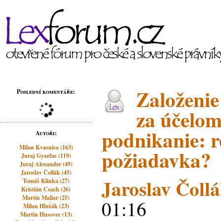
Založenie
Poslední komentáře:
za účelo
podnikanie: 
Autoři:
Milan Kvasnica (163)
požiadavka?
Juraj Gyarfas (119)
Juraj Alexander (49)
Jaroslav Čollák (45)
Jaroslav Čoll
Tomáš Klinka (27)
Kristián Csach (26)
Martin Maliar (25)
01:16
Milan Hlušák (23)
Martin Husovec (13)