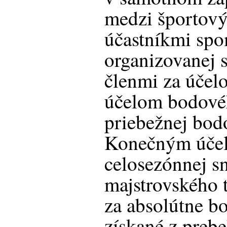
medzi športov
účastníkmi spo
organizovanej s
členmi za účel
účelom bodové
priebežnej bod
Konečným účel
celosezónnej sn
majstrovského 
za absolútne b
získané z preb