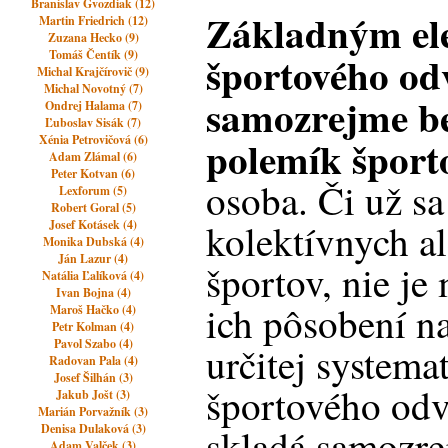
Branislav Gvozdiak (12)
Základným el
Martin Friedrich (12)
Zuzana Hecko (9)
Tomáš Čentík (9)
športového odv
Michal Krajčírovič (9)
Michal Novotný (7)
samozrejme b
Ondrej Halama (7)
Ľuboslav Sisák (7)
polemík šport
Xénia Petrovičová (6)
Adam Zlámal (6)
Peter Kotvan (6)
osoba. Či už s
Lexforum (5)
Robert Goral (5)
kolektívnych a
Josef Kotásek (4)
Monika Dubská (4)
Ján Lazur (4)
športov, nie je
Natália Ľalíková (4)
Ivan Bojna (4)
ich pôsobení na
Maroš Hačko (4)
Petr Kolman (4)
Pavol Szabo (4)
určitej systema
Radovan Pala (4)
Josef Šilhán (3)
športového odve
Jakub Jošt (3)
Marián Porvažník (3)
Denisa Dulaková (3)
skladá samozre
Adam Valček (3)