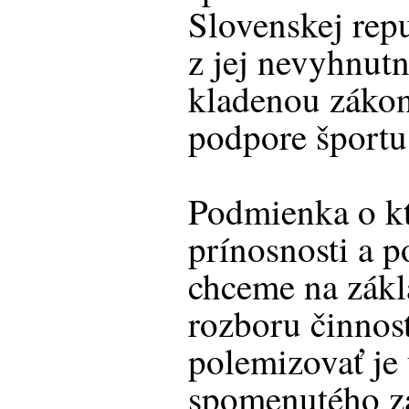
Slovenskej repu
z jej nevyhnu
kladenou zákon
podpore športu
Podmienka o kto
prínosnosti a 
chceme na zák
rozboru činnos
polemizovať je
spomenutého z