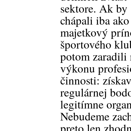
sektore. Ak by
chápali iba ako
majetkový prín
športového klu
potom zaradili 
výkonu profesi
činnosti: získa
regulárnej bod
legitímne orga
Nebudeme zachá
preto len zhodn