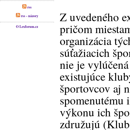
rss
Z uvedeného ex
rss - názory
pričom miestam
O Lexforum.cz
organizácia týc
súťažiacich šp
nie je vylúčená
existujúce klub
športovcov aj 
spomenutému i
výkonu ich špor
združujú (Klu