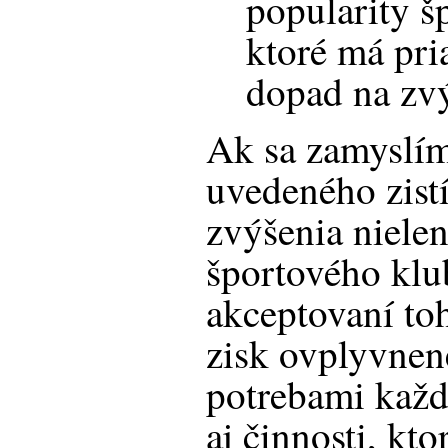
popularity š
ktoré má pr
dopad na zvý
Ak sa zamyslím
uvedeného zis
zvýšenia niele
športového klu
akceptovaní to
zisk ovplyvne
potrebami každ
aj činnosti, kt