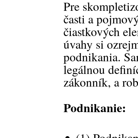
Pre skompletiz
časti a pojmový
čiastkových el
úvahy si ozre
podnikania. Sa
legálnou defin
zákonník, a rob
Podnikanie:
(1) Podnika