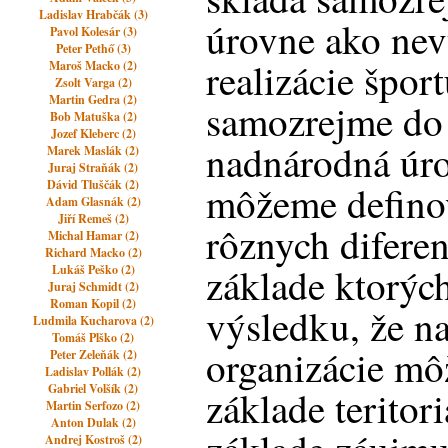
Ladislav Hrabčák (3)
úrovne ako ne
Pavol Kolesár (3)
Peter Pethő (3)
realizácie špo
Maroš Macko (2)
Zsolt Varga (2)
Martin Gedra (2)
samozrejme do 
Bob Matuška (2)
Jozef Kleberc (2)
nadnárodná úro
Marek Maslák (2)
Juraj Straňák (2)
Dávid Tluščák (2)
môžeme definov
Adam Glasnák (2)
Jiří Remeš (2)
rôznych difere
Michal Hamar (2)
Richard Macko (2)
základe ktorýc
Lukáš Peško (2)
Juraj Schmidt (2)
Roman Kopil (2)
výsledku, že n
Ludmila Kucharova (2)
Tomáš Plško (2)
organizácie mô
Peter Zeleňák (2)
Ladislav Pollák (2)
Gabriel Volšík (2)
základe teritor
Martin Serfozo (2)
Anton Dulak (2)
Andrej Kostroš (2)