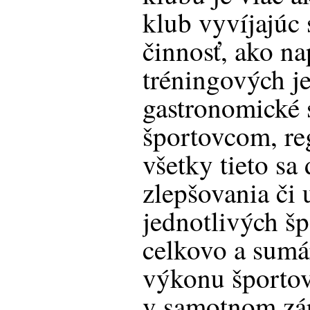
klub vyvíjajúc
činnosť, ako na
tréningových j
gastronomické 
športovcom, re
všetky tieto sa
zlepšovania či 
jednotlivých š
celkovo a sumá
výkonu športov
v samotnom záp