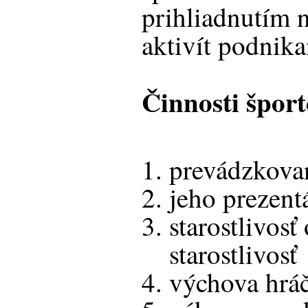
prihliadnutím n
aktivít podnik
Činnosti špor
prevádzkova
jeho prezentá
starostlivosť
starostlivosť
výchova hrá