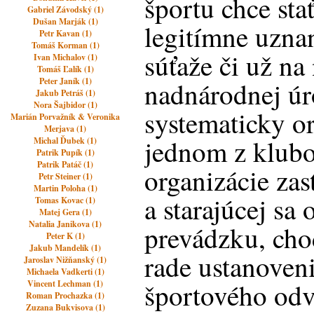
športu chce sta
Gabriel Závodský (1)
Dušan Marják (1)
legitímne uznan
Petr Kavan (1)
Tomáš Korman (1)
súťaže či už na
Ivan Michalov (1)
Tomáš Ľalík (1)
Peter Janík (1)
nadnárodnej úr
Jakub Petráš (1)
Nora Šajbidor (1)
systematicky o
Marián Porvažník & Veronika
Merjava (1)
jednom z klubo
Michal Ďubek (1)
Patrik Pupík (1)
Patrik Patáč (1)
organizácie zas
Petr Steiner (1)
Martin Poloha (1)
a starajúcej sa 
Tomas Kovac (1)
Matej Gera (1)
Natalia Janikova (1)
prevádzku, ch
Peter K (1)
Jakub Mandelík (1)
rade ustanoven
Jaroslav Nižňanský (1)
Michaela Vadkerti (1)
športového odv
Vincent Lechman (1)
Roman Prochazka (1)
Zuzana Bukvisova (1)