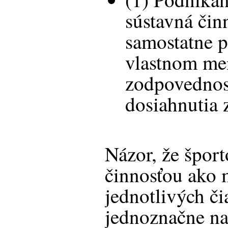
sústavná či
samostatne 
vlastnom men
zodpovednos
dosiahnutia 
Názor, že špor
činnosťou ako
jednotlivých č
jednoznačne na