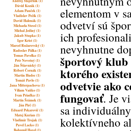
nevyhnutným 
Andrej Majerník (1)
Dávid Kozák (1)
elementom v s
Adam Pauček (1)
Vladislav Pečík (1)
odvetví sú špor
David Halenák (1)
Michaela Stessl (1)
Michal Jediný (1)
ich profesional
Jakub Stupka (1)
Igor Krist (1)
nevyhnutne do
Marcel Ružarovský (1)
Radoslav Pálka (1)
Tomas Pavelka (1)
športový klub 
Petr Novotný (1)
Ján Štiavnický (1)
ktorého existe
Róbert Černák (1)
Martin Hudec (1)
odvetvie ako 
Tomáš Pavlo (1)
Jana Mitterpachova (1)
Viliam Vaňko (1)
fungovať
. Je v
Ivan Priadka (1)
Martin Šrámek (1)
Ján Pirč (1)
sa individuálny
Eduard Pekarovič (1)
Matej Kurian (1)
kolektívneho a
Vladimir Trojak (1)
Pavel Lacko (1)
Bohumil Havel (1)