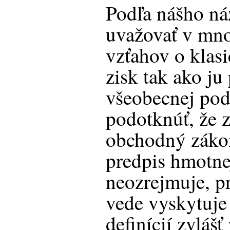
Podľa nášho ná
uvažovať v mno
vzťahov o klasi
zisk tak ako j
všeobecnej pod
podotknúť, že z
obchodný zákon
predpis hmotne
neozrejmuje, pr
vede vyskytuj
definícií zvláš