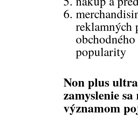
nákup a pred
merchandisin
reklamných 
obchodného 
popularity
Non plus ultra
zamyslenie sa
významom poj